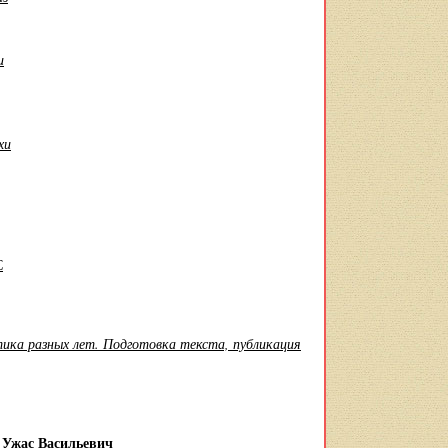
и
хи
С
ика разных лет. Подготовка текста, публикация
и Ужас Васильевич