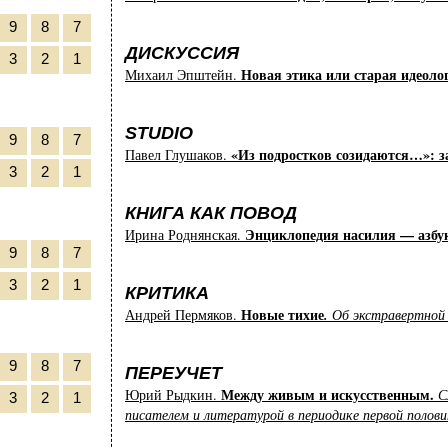
9
8
7
ДИСКУССИЯ
3
2
1
Новая этика или старая идеоло
Михаил Эпштейн.
STUDIO
9
8
7
«Из подростков созидаются…»: 
Павел Глушаков.
3
2
1
КНИГА КАК ПОВОД
Энциклопедия насилия — азбу
Ирина Роднянская.
9
8
7
3
2
1
КРИТИКА
Новые тихие
Андрей Пермяков.
.
Об экстравертной 
9
8
7
ПЕРЕУЧЕТ
Между живым и искусственным.
Юрий Рыдкин.
С
3
2
1
писателем и литературой в периодике первой полови