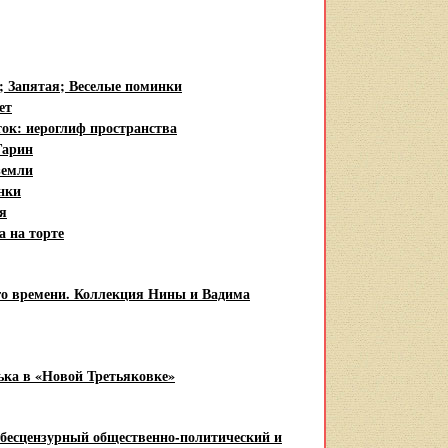
; Запятая; Веселые поминки
ет
ок: иероглиф пространства
Гарин
земли
нки
я
 на торте
го времени. Коллекция Нины и Вадима
ька в «Новой Третьяковке»
бесцензурный общественно-политический и