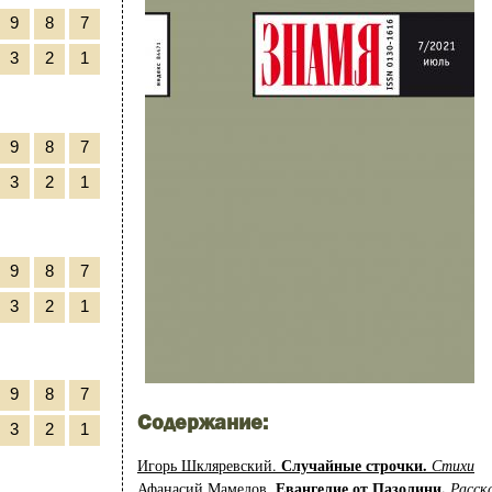
9
8
7
3
2
1
9
8
7
3
2
1
9
8
7
3
2
1
9
8
7
Содержание:
3
2
1
Случайные строчки.
Игорь Шкляревский.
Стихи
Евангелие от Пазолини.
Афанасий Мамедов.
Расск