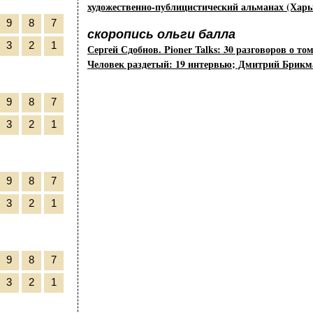
художественно-публицистический альманах (Харь
9
8
7
скоропись ольги балла
3
2
1
Сергей Сдобнов. Pioner Talks: 30 разговоров о то
Человек раздетый: 19 интервью; Дмитрий Брикма
9
8
7
3
2
1
9
8
7
3
2
1
9
8
7
3
2
1