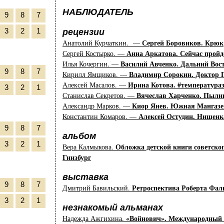
НАБЛЮДАТЕЛЬ
9
8
7
3
2
1
рецензии
Сергей Боровиков. Крюк
Анатолий Курчаткин. —
Анна Аркатова. Сейчас пройд
Сергей Костырко. —
Василий Авченко. Дальний Вост
Илья Кочергин. —
9
8
7
Владимир Сорокин. Доктор 
Кирилл Ямщиков. —
Ирина Котова. #температура
Алексей Масалов. —
3
2
1
Вячеслав Харченко. Пыли
Станислав Секретов. —
Киор Янев. Южная Мангазе
Александр Марков. —
Алексей Остудин. Нищенка
Константин Комаров. —
9
8
7
альбом
3
2
1
Обложка детской книги советско
Вера Калмыкова.
Гинзбург
выставка
9
8
7
Ретроспектива Роберта Фал
Дмитрий Бавильский.
3
2
1
незнакомый альманах
«Войнович». Международный 
Надежда Ажгихина.