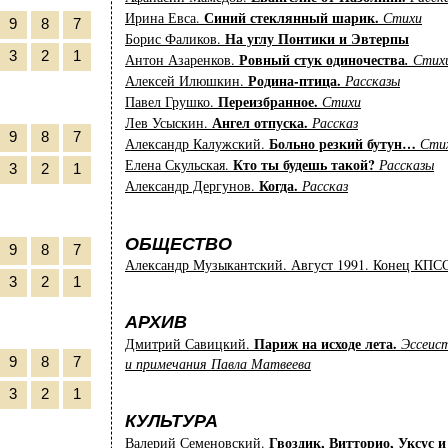
Синий стеклянный шарик.
Ирина Евса.
Стихи
9
8
7
На углу Понтики и Эвтерпы
Борис Фаликов.
3
2
1
Ровный стук одиночества
Антон Азаренков.
.
Стих
Родина-птица.
Алексей Илюшкин.
Рассказы
Переизбранное.
Павел Грушко.
Стихи
Ангел отпуска.
Лев Усыскин.
Рассказ
9
8
7
Больно резкий бутун…
Александр Калужский.
Сти
Кто ты будешь такой?
Елена Скульская.
Рассказы
3
2
1
Когда.
Александр Дергунов.
Рассказ
ОБЩЕСТВО
9
8
7
Александр Музыкантский. Август 1991. Конец КПС
3
2
1
АРХИВ
Париж на исходе лета.
Дмитрий Савицкий.
Эссеист
9
8
7
и примечания Павла Матвеева
3
2
1
КУЛЬТУРА
Гвоздик, Витторио, Уксус 
Валерий Семеновский.