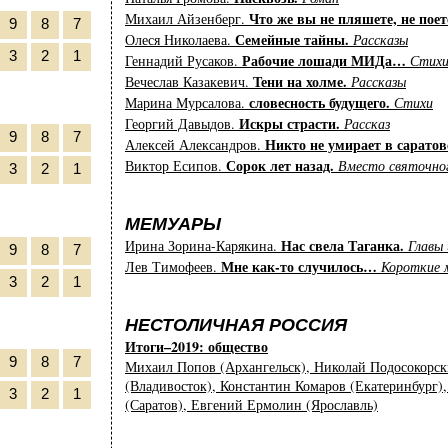
Что же вы не пляшете, не пое
Михаил Айзенберг.
9
8
7
Семейные тайны.
Олеся Николаева.
Рассказы
3
2
1
Рабочие лошади МИДа…
Геннадий Русаков.
Стих
Тени на холме.
Вечеслав Казакевич.
Рассказы
словесность будущего.
Марина Мурсалова.
Стихи
Искры страсти.
Георгий Давыдов.
Рассказ
9
8
7
Никто не умирает в саратов
Алексей Александров.
Сорок лет назад.
Виктор Есипов.
Вместо святочног
3
2
1
МЕМУАРЫ
Нас свела Таганка.
Ирина Зорина-Карякина.
Главы 
9
8
7
Мне как-то случилось…
Лев Тимофеев.
Короткие 
3
2
1
НЕСТОЛИЧНАЯ РОССИЯ
Итоги–2019: общество
9
8
7
Михаил Попов (Архангельск), Николай Подосокорск
(Владивосток), Константин Комаров (Екатеринбург)
3
2
1
(Саратов), Евгений Ермолин (Ярославль)