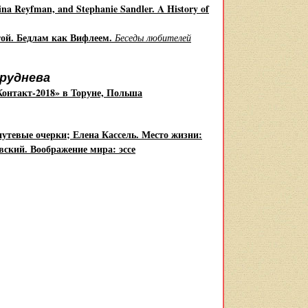
na Reyfman, and Stephanie Sandler. A History of
той. Бедлам как Вифлеем.
Беседы любителей
руднева
Контакт-2018» в Торуне, Польша
путевые очерки; Елена Кассель. Место жизни:
вский. Воображение мира: эссе