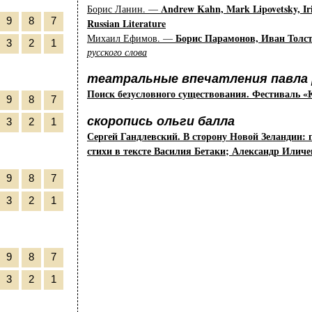
Andrew Kahn, Mark Lipovetsky, Iri
Борис Ланин. —
9
8
7
Russian Literature
Борис Парамонов, Иван Толс
Михаил Ефимов. —
3
2
1
русского слова
театральные впечатления павла 
Поиск безусловного существования. Фестиваль «
9
8
7
скоропись ольги балла
3
2
1
Сергей Гандлевский. В сторону Новой Зеландии: 
стихи в тексте Василия Бетаки; Александр Иличе
9
8
7
3
2
1
9
8
7
3
2
1