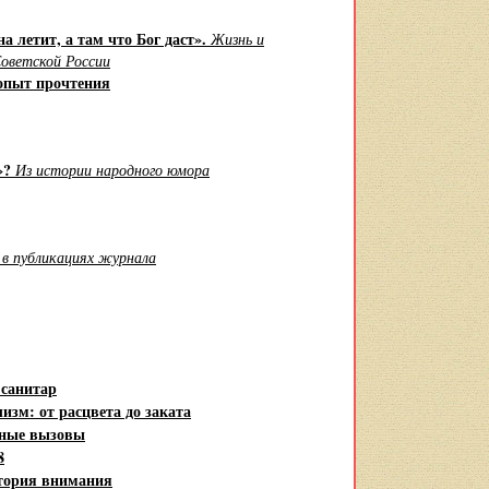
а летит, а там что Бог даст».
Жизнь и
оветской России
 опыт прочтения
я»?
Из истории народного юмора
в публикациях журнала
 санитар
изм: от расцвета до заката
нные вызовы
8
тория внимания