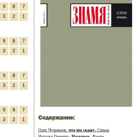
9
8
7
3
2
1
9
8
7
3
2
1
9
8
7
3
2
1
9
8
7
Содержание:
3
2
1
что им скажу.
Олег Чухонцев.
Стихи
Насквозь.
Наталья Громова.
Роман