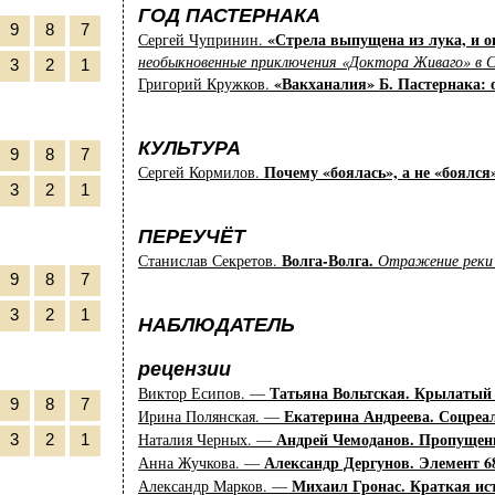
ГОД ПАСТЕРНАКА
9
8
7
«Стрела выпущена из лука, и он
Сергей Чупринин.
необыкновенные приключения «Доктора Живаго» в С
3
2
1
«Вакханалия» Б. Пастернака:
Григорий Кружков.
КУЛЬТУРА
9
8
7
Почему «боялась», а не «боялс
Сергей Кормилов.
3
2
1
ПЕРЕУЧЁТ
Волга-Волга.
Станислав Секретов.
Отражение реки 
9
8
7
3
2
1
НАБЛЮДАТЕЛЬ
рецензии
Татьяна Вольтская. Крылатый
Виктор Есипов. —
9
8
7
Екатерина Андреева. Соцреал
Ирина Полянская. —
Андрей Чемоданов. Пропуще
Наталия Черных. —
3
2
1
Александр Дергунов. Элемент 6
Анна Жучкова. —
Михаил Гронас. Краткая ис
Александр Марков. —