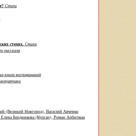
те?
Стихи
и
ских степях.
Стихи
о рассказа
из книги воспоминаний
мемуарчики
ий (Великий Новгород), Василий Авченко
, Елена Бердникова (Курган), Роман Арбитман