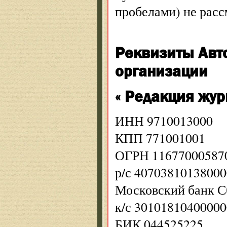
пробелами) не расс
Реквизиты Авт
организации
« Редакция жур
ИНН 9710013000
КПП 771001001
ОГРН 11677000587
р/с 4070381013800
Московский банк С
к/с 3010181040000
БИК 044525225