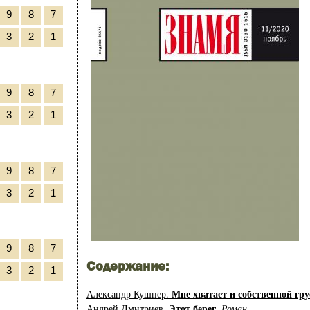
9
8
7
3
2
1
9
8
7
3
2
1
9
8
7
3
2
1
9
8
7
Содержание:
3
2
1
Мне хватает и собственной гр
Александр Кушнер.
Этот берег.
Андрей Дмитриев.
Роман