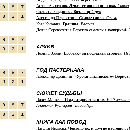
Левая створка триптиха.
Антон Азаренков.
Стихи
9
8
7
Витающий дух
Светлана Богданова.
3
2
1
Старое слово.
Александр Переверзин.
Стихи
Граница.
Катя Капович.
Рассказ
Горстка семечек с кожуркой.
Денис Сорокотягин.
9
8
7
АРХИВ
3
2
1
Вдогонку за последней строкой.
Леонид Зорин.
Пуб
ГОД ПАСТЕРНАКА
9
8
7
«Уроки английского» Бориса 
Александр Долинин.
3
2
1
СЮЖЕТ СУДЬБЫ
И ад следовал за ним.
Павел Матвеев.
К 50-летию 
Анатолия Кузнецова «Бабий Яр»
9
8
7
3
2
1
КНИГА КАК ПОВОД
Чертополох и другие растения.
Наталья Иванова.
П