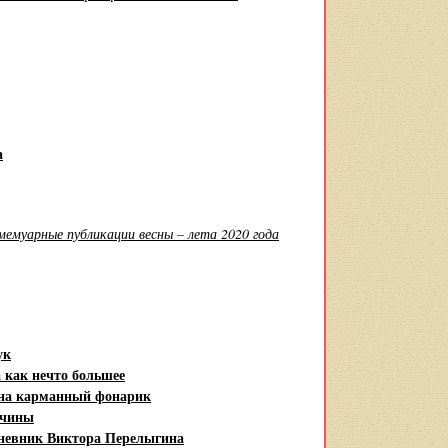
а
мемуарные публикации весны – лета 2020 года
ук
 как нечто большее
 на карманный фонарик
ичины
невник Виктора Перелыгина