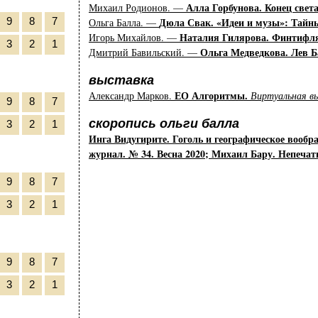
Алла Горбунова. Конец свет
Михаил Родионов. —
Дюла Свак. «Идеи и музы»: Тайн
9
8
7
Ольга Балла. —
Наталия Гилярова. Финтифл
Игорь Михайлов. —
3
2
1
Ольга Медведкова. Лев Ба
Дмитрий Бавильский. —
выставка
ЕО Алгоритмы.
Александр Марков.
Виртуальная вы
9
8
7
скоропись ольги балла
3
2
1
Инга Видугирите. Гоголь и географическое вооб
журнал. № 34. Весна 2020; Михаил Бару. Непеча
9
8
7
3
2
1
9
8
7
3
2
1