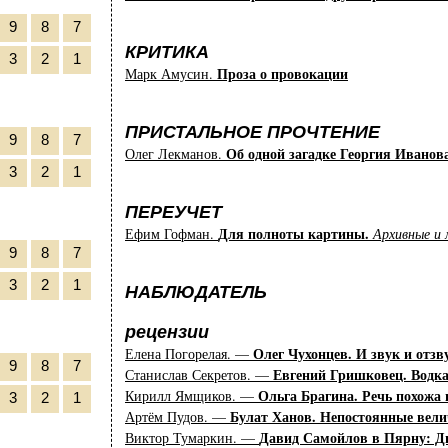
9
8
7
КРИТИКА
3
2
1
Проза о провокации
Марк Амусин.
ПРИСТАЛЬНОЕ ПРОЧТЕНИЕ
9
8
7
Об одной загадке Георгия Иванов
Олег Лекманов.
3
2
1
ПЕРЕУЧЕТ
Для полноты картины.
Ефим Гофман.
Архивные и 
9
8
7
3
2
1
НАБЛЮДАТЕЛЬ
рецензии
Олег Чухонцев. И звук и отзв
Елена Погорелая. —
9
8
7
Евгений Гришковец. Водка
Станислав Секретов. —
Ольга Брагина. Речь похожа
Кирилл Ямщиков. —
3
2
1
Булат Ханов. Непостоянные вел
Артём Пудов. —
Давид Самойлов в Пярну: Д
Виктор Тумаркин. —