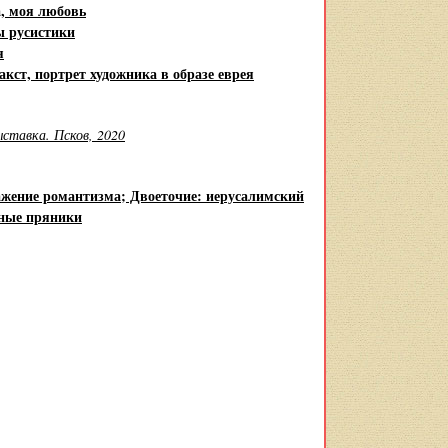
а, моя любовь
ы русистики
я
кст, портрет художника в образе еврея
ставка. Псков, 2020
ражение романтизма; Двоеточие: иерусалимский
тные пряники