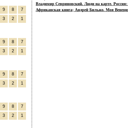
Владимир Севриновский. Люди на карте. Россия: 
Африканская книга; Андрей Бильжо. Моя Венеци
9
8
7
3
2
1
9
8
7
3
2
1
9
8
7
3
2
1
9
8
7
3
2
1