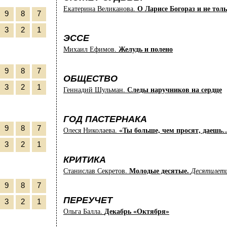
О Ларисе Богораз и не толь
Екатерина Великанова.
9
8
7
3
2
1
ЭССЕ
Желудь и полено
Михаил Ефимов.
9
8
7
ОБЩЕСТВО
3
2
1
Следы наручников на сердце
Геннадий Шульман.
ГОД ПАСТЕРНАКА
9
8
7
«Ты больше, чем просят, даешь
Олеся Николаева.
3
2
1
КРИТИКА
Молодые десятые.
Станислав Секретов.
Десятилети
9
8
7
ПЕРЕУЧЕТ
3
2
1
Декабрь «Октября»
Ольга Балла.