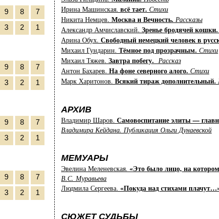
всё тает.
Ирина Машинская.
Стихи
9
8
7
Москва и Вечность.
Никита Немцев.
Рассказы
3
2
1
Зренье бродячей кошки
Александр Амчиславский.
Свободный немецкий человек в русс
Арина Обух.
Тёмное под прозрачным.
Михаил Гундарин.
Стихи
Завтра побегу.
Михаил Тяжев.
Рассказ
9
8
7
На фоне северного алого.
Антон Бахарев.
Стихи
Всякий тираж дополнительный.
Марк Харитонов.
3
2
1
АРХИВ
Самовоспитание элиты — главн
Владимир Шаров.
9
8
7
Владимира Кейдана. Публикация Ольги Дунаевской
3
2
1
МЕМУАРЫ
«Это было лицо, на которо
Эвелина Меленевская.
9
8
7
В.С. Муравьева
«Покуда над стихами плачут…
Людмила Сергеева.
3
2
1
СЮЖЕТ СУДЬБЫ