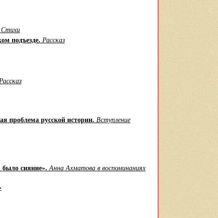
.
Стихи
ком подъезде.
Рассказ
Рассказ
ая проблема русской истории.
Вступление
м было сияние».
Анна Ахматова в воспоминаниях
»