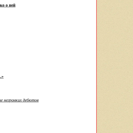
ко о ней
…»
е негромких дебютов