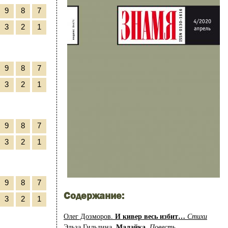
9
8
7
3
2
1
9
8
7
3
2
1
9
8
7
3
2
1
9
8
7
Содержание:
3
2
1
И кивер весь избит…
Олег Дозморов.
Стихи
Малайка.
Эльза Гильдина.
Повесть