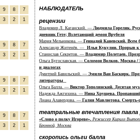
НАБЛЮДАТЕЛЬ
9
8
7
3
2
1
рецензии
Людмила Горелик. Рус
Владимир Л. Каганский. —
дневник Гете; Взлетающий демон Врубеля
Геннадий Каневский. Всем 
Мария Мельникова. —
9
8
7
Илья Кукулин. Прорыв к н
Александр Житенёв. —
Владимир Полетаев. Проз
Станислав Секретов. —
3
2
1
Соломон Волков. Москва / 
Ольга Бугославская. —
и диалогах
Эмили Ван Баскирк. Проз
Дмитрий Бавильский. —
литературы
9
8
7
Виктор Тополянский. Десятая муз
Ольга Балла. —
3
2
1
Нина Хрущева. Пропавший
Надежда Ажгихина. —
Галия Мавлютова. Смерть-
Лиана Алавердова. —
театральные впечатления павла 
9
8
7
«Слово о полку Игореве».
Режиссер Кирилл Вытоп
Бронной, Москва
3
2
1
скоропись ольги балла