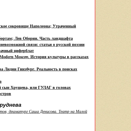
ское сокровище Наполеона; Утраченный
бортам; Лев Оборин. Часть ландшафта
евозможной связи: статьи о русской поэзии
рачный циферблат
Modern Moscow. История культуры в рассказах
а Лидии Гинзбург. Реальность в поисках
а
 сын Хрущева, или ГУЛАГ в головах
остров
руднева
тов, драматург Саша Денисова. Театр на Малой