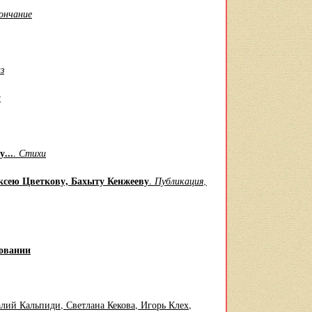
ончание
з
и
...
.
Стихи
ксею Цветкову, Бахыту Кенжееву
.
Публикация,
зовании
ий Кальпиди, Светлана Кекова, Игорь Клех,