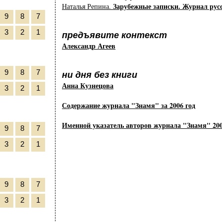
Зарубежные записки. Журнал рус
Наталья Репина.
9
8
7
3
2
1
предъявите контекст
Александр Агеев
9
8
7
ни дня без книги
Анна Кузнецова
3
2
1
Содержание журнала "Знамя" за 2006 год
Именной указатель авторов журнала "Знамя" 200
9
8
7
3
2
1
9
8
7
3
2
1