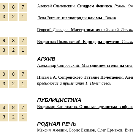
Синдром Феникса
Алексей Слаповский.
.
Роман. Ок
9
8
7
3
2
1
шелкопряды как мы
Лена Элтанг.
.
Стихи
Мастер зимних пейзажей
Георгий Давыдов.
.
Расска
9
8
7
Коридоры времени
Владислав Поляковский.
.
Стих
3
2
1
АРХИВ
Мы сдвинем столы на снегу
Александр Сопровский.
9
8
7
Письма А. Сопровского Татьяне Полетаевой, Але
предисловие и примечания Т. Полетаевой
3
2
1
ПУБЛИЦИСТИКА
О пользе идеализма в обра
Владимир Елистратов.
9
8
7
3
2
1
РОДНАЯ РЕЧЬ
Максим Амелин, Борис Екимов, Олег Ермаков, Витал