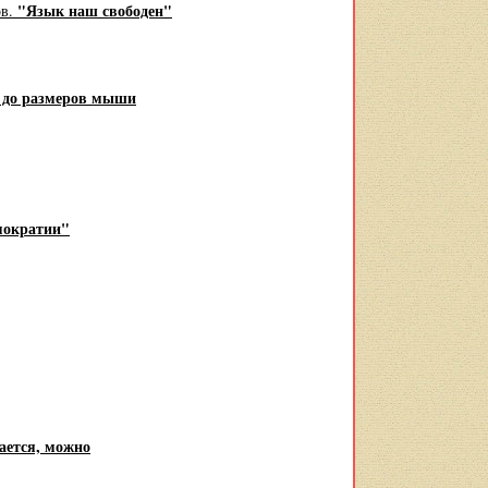
"Язык наш свободен"
ов.
 до размеров мыши
мократии"
ается, можно