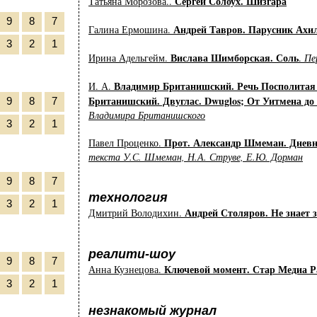
Сергей Солоух. Шизгара
Татьяна Морозова..
9
8
7
Андрей Тавров. Парусник Ахи
Галина Ермошина.
3
2
1
Вислава Шимборская. Соль
Ирина Адельгейм.
.
Пе
Владимир Британишский. Речь Посполитая 
И. А.
Британишский. Двуглас. Dwuglos; От Уитмена до
9
8
7
Владимира Британишского
3
2
1
Прот. Александр Шмеман. Дневни
Павел Проценко.
текста У.С. Шмеман, Н.А. Струве, Е.Ю. Дорман
9
8
7
технология
3
2
1
Андрей Столяров. Не знает 
Дмитрий Володихин.
реалити-шоу
9
8
7
Ключевой момент. Стар Медиа Р
Анна Кузнецова.
3
2
1
незнакомый журнал