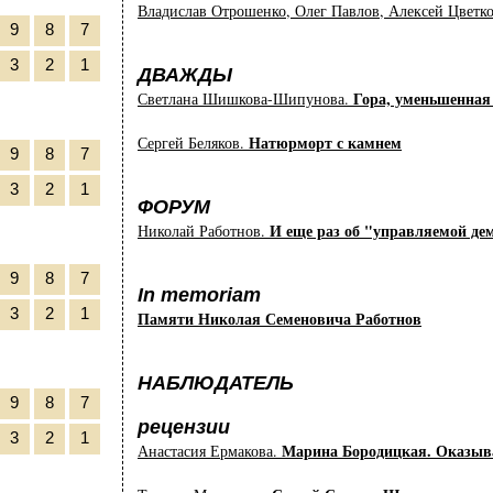
Владислав Отрошенко, Олег Павлов, Алексей Цветк
9
8
7
3
2
1
ДВАЖДЫ
Гора, уменьшенная
Светлана Шишкова-Шипунова.
Натюрморт с камнем
Сергей Беляков.
9
8
7
3
2
1
ФОРУМ
И еще раз об "управляемой де
Николай Работнов.
9
8
7
In memoriam
3
2
1
Памяти Николая Семеновича Работнов
НАБЛЮДАТЕЛЬ
9
8
7
рецензии
3
2
1
Марина Бородицкая. Оказыв
Анастасия Ермакова.