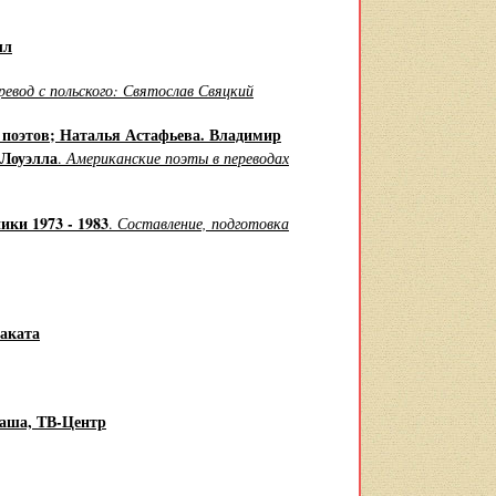
лл
ревод с польского: Святослав Свяцкий
поэтов; Наталья Астафьева. Владимир
 Лоуэлла
.
Американские поэты в переводах
ки 1973 - 1983
.
Составление, подготовка
заката
аша, ТВ-Центр