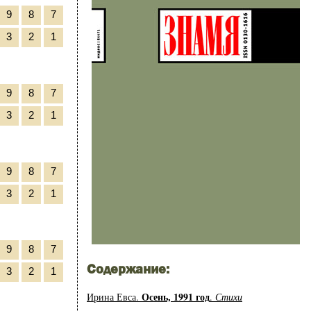
9
8
7
3
2
1
9
8
7
3
2
1
9
8
7
3
2
1
9
8
7
Содержание:
3
2
1
Осень, 1991 год
Ирина Евса.
.
Стихи