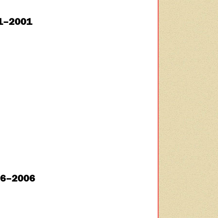
31–2001
986–2006