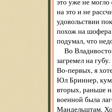
это уже не могло
на это и не рассч
удовольствии пок
похож на шофера»
подумал, что нед
Во Владивосток
загремел на губу
Во-первых, я хот
Юл Бриннер, кум
вторых, раньше н
военной была лаг
Мандельштам. Хо