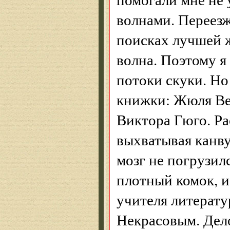
волнами. Переезж
поисках лучшей ж
волна. Поэтому я
потоки скуки. Но
книжки: Жюля Вер
Виктора Гюго. Ра
выхватывая канву
мозг не погрузил
плотный комок, и
учителя литерат
Некрасовым. Дело