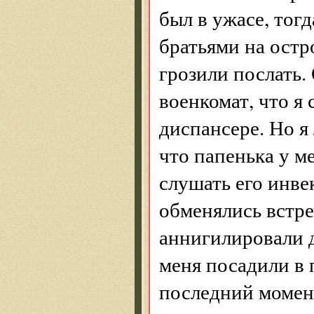
был в ужасе, тог
братьями на остр
грозили послать.
военкомат, что я
диспансере. Но я 
что папенька у м
слушать его инве
обменялись встр
аннигилировали д
меня посадили в 
последний момент