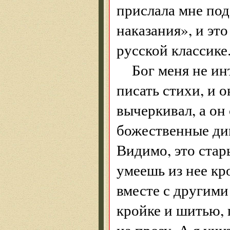
прислала мне по
наказания», и это
русской классике
Бог меня не ин
писать стихи, и 
вычеркивал, а он
божественные див
Видимо, это стары
умеешь из нее кр
вместе с другими
кройке и шитью, 
на прозу. А я учи