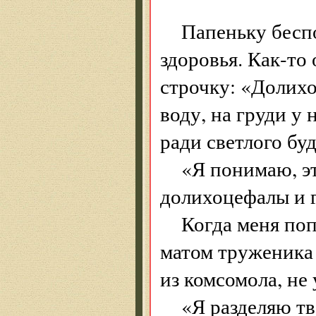
Папеньку бесп
здоровья. Как-то
строчку: «Долих
воду, на груди у
ради светлого бу
«Я понимаю, эт
долихоцефалы и 
Когда меня поп
матом труженика 
из комсомола, не
«Я разделяю тв