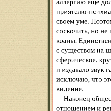
аллергию еще дол
приятелю-психиат
своем уме. Поэтом
соскочить, но не 
коаны. Единствен
с существом на 
сферическое, кру
и издавало звук г
исключаю, что эт
видение.
Наконец общес
отношением и реш