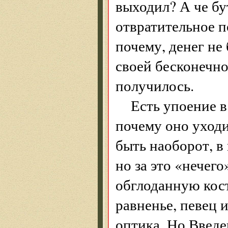
выходил? А че бу
отвратительное п
почему, денег не
своей бесконечно
получилось.
Есть упоение в
почему оно уходи
быть наоборот, в 
но за это «нечего
обглоданную кост
равненье, певец 
оптика. Но Введе