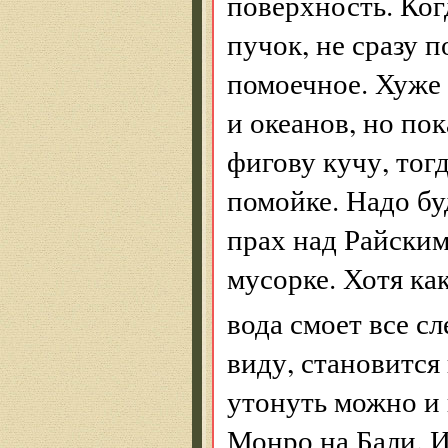
поверхность. Ког
пучок, не сразу п
помоечное. Хуже
и океанов, но по
фигову кучу, тог
помойке. Надо бу
прах над Райским
мусорке. Хотя кака
вода смоет все сл
виду, становится 
утонуть можно и
Монро на Бали. И