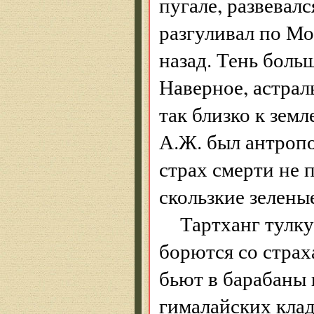
пугале, развевал
разгуливал по Мо
назад. Тень боль
Наверное, астрал
так близко к земл
А.Ж. был антропо
страх смерти не п
скользкие зелен
Тартханг тулку
борются со страх
бьют в барабаны
гималайских клад