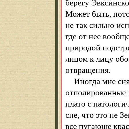
берегу Эвксинско
Может быть, пото
не так сильно ис
где от нее вообще
природой подстр
лицом к лицу обо
отвращения.
Иногда мне сня
отполированные л
плато с патолог
сне, что это не З
все пугающе крас