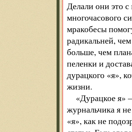
Делали они это 
многочасового си
мракобесы помогу
радикальней, чем
больше, чем план
пеленки и достава
дурацкого «я», к
жизни.
«Дурацкое я» —
журнальчика я не
«я», как не подоз