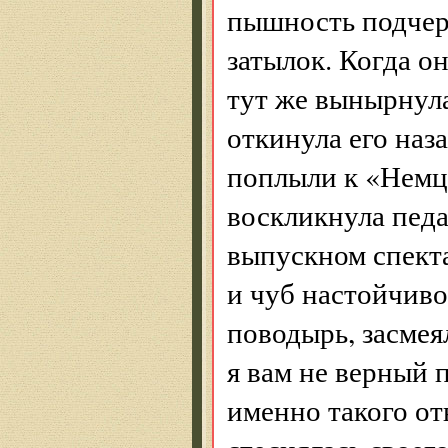
пышность подчер
затылок. Когда о
тут же вынырнула
откинула его наз
поплыли к «Немц
воскликнула педа
выпускном спекта
и чуб настойчиво
поводырь, засмея
я вам не верный п
именно такого от