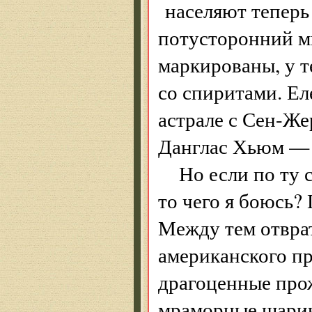
населяют теперь
потусторонний м
маркированы, у 
со спиритами. Ел
астрале с Сен-Же
Данглас Хьюм — 
Но если по ту 
то чего я боюсь?
Между тем отвра
американского пр
драгоценные про
мраморные шарик