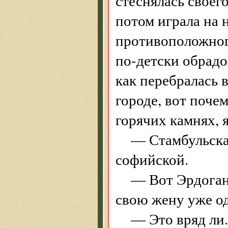
стеснялась своег
потом играла на 
противоположного
по-детски обрадов
как перебралась 
городе, вот поче
горячих камнях, 
— Стамбульская
софийской.
— Вот Эрдоган 
свою жену уже од
— Это вряд ли.