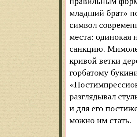
правильным форм
младший брат» п
символ современн
места: одинокая
санкцию. Мимоле
кривой ветки дер
горбатому букин
«Постимпрессион
разглядывал стул
и для его постиж
можно им стать.