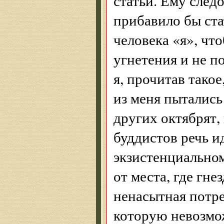
статьи. Ему след
прибавило бы ста
человека «я», чт
угнетения и не 
я, прочитав тако
из меня пытались
других октябрят,
буддистов речь и
экзистенциальном
от места, где гн
ненасытная потре
которую невозмо