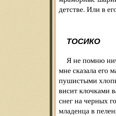
детстве. Или в ег
ТОСИКО
Я не помню нич
мне сказала его м
пушистыми хлопья
висит клочками в
снег на черных г
младенца в пелен