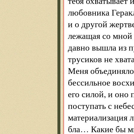
тебя охватывает 
любовника Геракл
и о другой жертв
лежащая со мной 
давно вышла из п
трусиков не хват
Меня объединяло
бессильное восх
его силой, и оно 
поступать с небе
материализация л
бла… Какие бы мы