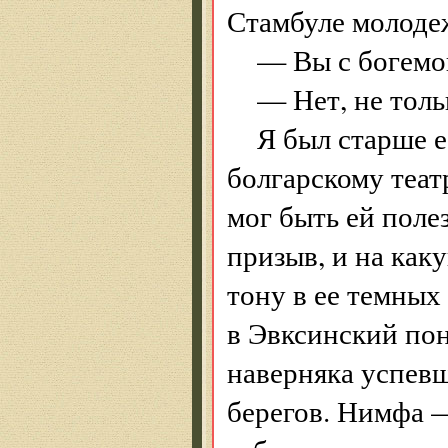
Стамбуле молодеж
— Вы с богемо
— Нет, не толь
Я был старше е
болгарскому теат
мог быть ей поле
призыв, и на каку
тону в ее темных
в Эвксинский пон
наверняка успевш
берегов. Нимфа 