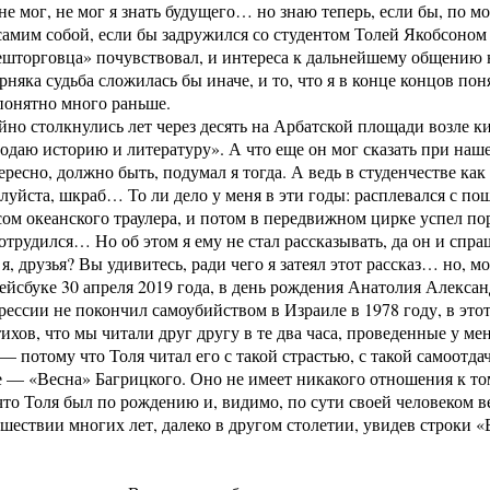
не мог, не мог я знать будущего… но знаю теперь, если бы, по мо
самим собой, если бы задружился со студентом Толей Якобсоном 
шторговца» почувствовал, и интереса к дальнейшему общению н
рняка судьба сложилась бы иначе, и то, что я в конце концов пон
понятно много раньше.
но столкнулись лет через десять на Арбатской площади возле 
одаю историю и литературу». А что еще он мог сказать при на
ересно, должно быть, подумал я тогда. А ведь в студенчестве к
луйста, шкраб… То ли дело у меня в эти годы: расплевался с п
ом океанского траулера, и потом в передвижном цирке успел пор
отрудился… Но об этом я ему не стал рассказывать, да он и спраш
 я, друзья? Вы удивитесь, ради чего я затеял этот рассказ… но, м
ейсбуке 30 апреля 2019 года, в день рождения Анатолия Алекса
рессии не покончил самоубийством в Израиле в 1978 году, в это
ихов, что мы читали друг другу в те два часа, проведенные у м
— потому что Толя читал его с такой страстью, с такой самоотдач
 — «Весна» Багрицкого. Оно не имеет никакого отношения к тому
 что Толя был по рождению и, видимо, по сути своей человеком ве
ошествии многих лет, далеко в другом столетии, увидев строки