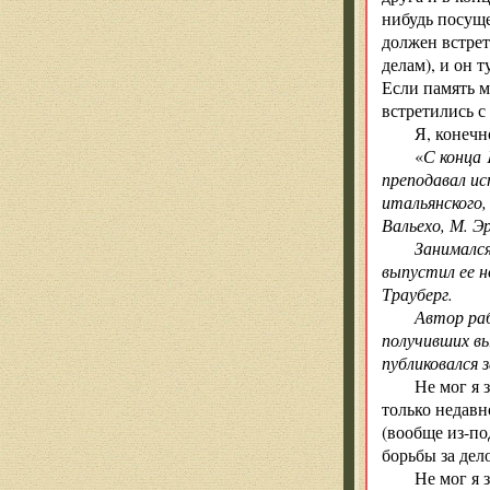
нибудь посуще
должен встрет
делам), и он 
Если память 
встретились с
Я, конечн
«
С конца 
преподавал ис
итальянского,
Вальехо, М. Эр
Занималс
выпустил ее но
Трауберг.
Автор раб
получивших вы
публиковался 
Не мог я 
только недавн
(вообще из-по
борьбы за дел
Не мог я 