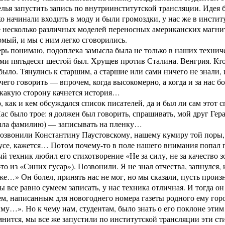
селья запустить запись по внутриинститутской трансляции. Идея
ко начинали входить в моду и были громоздки, у нас же в инсти
 несколько различных моделей переносных американских магни
мый, и мы с ним легко сговорились.
ерь понимаю, подоплека замысла была не только в наших технич
чами пятьдесят шестой был. Хрущев против Сталина. Венгрия. Кт
 было. Тянулись к старшим, а старшие или сами ничего не знали
чего говорить — впрочем, когда высокомерно, а когда и за нас 
 какую сторону качнется история…
 как и кем обсуждался список писателей, да и был ли сам этот 
ас было трое: я должен был говорить, спрашивать, мой друг Гер
тила фамилию) — записывать на пленку…
озвонили Константину Паустовскому, нашему кумиру той поры, а
русе, кажется… Потом почему-то в поле нашего внимания попал 
 техник любил его стихотворение «Не за силу, не за качество зо
то из «Синих гусар»). Позвонили. Я не знал отчества, запнулся
е…» Он болел, принять нас не мог, но мы сказали, пусть произн
 все равно сумеем записать, у нас техника отличная. И тогда он
м, написанным для новогоднего номера газеты родного ему гор
му…». Но к чему нам, студентам, было знать о его поклоне этим
нится, мы все же запустили по институтской трансляции эти ст