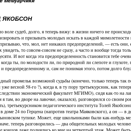
е мемуарчики
 ЯКОБСОН
о воле судеб, долго, я теперь вижу: в жизни ничего не происхо
изировать и призывать молодых искать в каждой мимолетности 
призываю, что, мол, нет никаких предопределений, — есть они, 
 увидеть, то совсем-совсем не сразу, а часто и вообще тогда тол
есяти. И вот когда эта предопределенность становится тебе оче
 когда ты, по молодости ли, по природной ли слепоте и глухоте
и предопределенному и, сам не понимая этого, потом долго блу
дный промельк возможной судьбы (конечно, только теперь так 
 уже весной 58-го ?), когда я, в ту пору третьекурсник, как тепер
следствии экономический факультет МГИМО), сидя как-то на ла
 я там, во дворе на лавочке, оказался), разговорился со своим р
ать), третьекурсником педагогического института Толей Якобсо
 в доме 24 по Герцена (напротив театра Маяковского), а он — в
ыновском тупике. Может, еще школьниками были как-нибудь мел
наче, теперь разговорились — два общительных молодых челове
це концов даже поднялись ко мне на четвертый этаж. Может быть