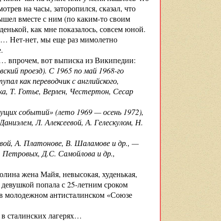
трев на часы, заторопился, сказал, что
ышел вместе с ним (по каким-то своим
денькой, как мне показалось, совсем юной.
)… Нет-нет, мы еще раз мимолетно
.
он… впрочем, вот выписка из Википедии:
ский проезд). С 1965 по май 1968-го
пал как переводчик с английского,
ка, Т. Готье, Верлен, Честертон, Сесар
щих событий» (лето 1969 — осень 1972),
Даниэлем, Л. Алексеевой, А. Гелескулом, Н.
вой, А. Платонове, В. Шаламове и др., —
 Петровых, Д.С. Самойлова и др.,
 Толина жена Майя, невысокая, худенькая,
й девушкой попала с 25-летним сроком
е в молодежном антисталинском «Союзе
то в сталинских лагерях…