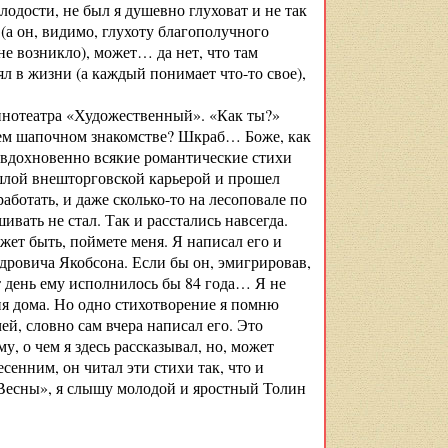
лодости, не был я душевно глуховат и не так
(а он, видимо, глухоту благополучного
е возникло), может… да нет, что там
ял в жизни (а каждый понимает что-то свое),
кинотеатра «Художественный». «Как ты?»
шем шапочном знакомстве? Шкраб… Боже, как
ак вдохновенно всякие романтические стихи
ошлой внешторговской карьерой и прошел
аботать, и даже сколько-то на лесоповале по
ивать не стал. Так и расстались навсегда.
ожет быть, поймете меня. Я написал его и
ндровича Якобсона. Если бы он, эмигрировав,
т день ему исполнилось бы 84 года… Я не
еня дома. Но одно стихотворение я помню
ей, словно сам вчера написал его. Это
, о чем я здесь рассказывал, но, может
сенним, он читал эти стихи так, что и
 «Весны», я слышу молодой и яростный Толин