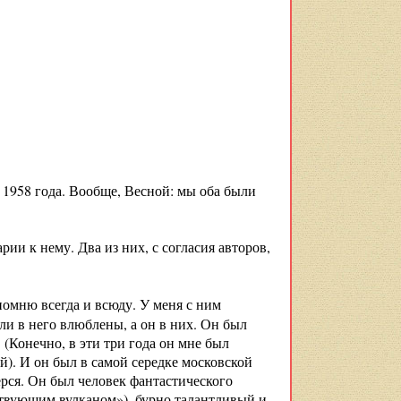
 1958 года. Вообще, Весной: мы оба были
арии к нему. Два из них, с согласия авторов,
помню всегда и всюду. У меня с ним
и в него влюблены, а он в них. Он был
(Конечно, в эти три года он мне был
й). И он был в самой середке московской
ерся. Он был человек фантастического
ствующим вулканом»), бурно талантливый и