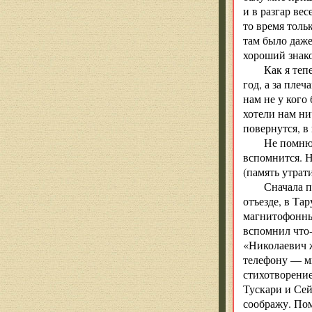
и в разгар ве
то время толь
там было даже
хороший знако
Как я теп
год, а за пле
нам не у кого
хотели нам ни
повернутся, в
Не помню,
вспомнится. Н
(память утра
Сначала п
отъезде, в Та
магнитофонный
вспомнил что-
«Николаевич ж
телефону — мы
стихотворение
Тускари и Сей
соображу. Пом