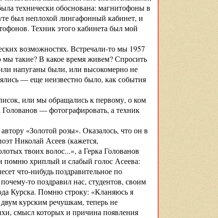
 была технически обоснована: магнитофоны в
туте был неплохой лингафонный кабинет, и
тофонов. Техник этого кабинета был мой
еских возможностях. Встречали-то мы 1957
о мы такие? В какое время живем? Спросить
, или напуганы были, или высокомерно не
боялись — еще неизвестно было, как события
список, или мы обращались к первому, о ком
а Голованов — фотографировать, а техник
втору «Золотой розы». Оказалось, что он в
поэт Николай Асеев (кажется,
лотых твоих волос...», а Герка Голованов
, и помню хриплый и слабый голос Асеева:
есет что-нибудь поздравительное по
 почему-то поздравил нас, студентов, своим
ода Курска. Помню строку: «Кланяюсь я
 двум курским речушкам, теперь не
ихи, смысл которых и причина появления