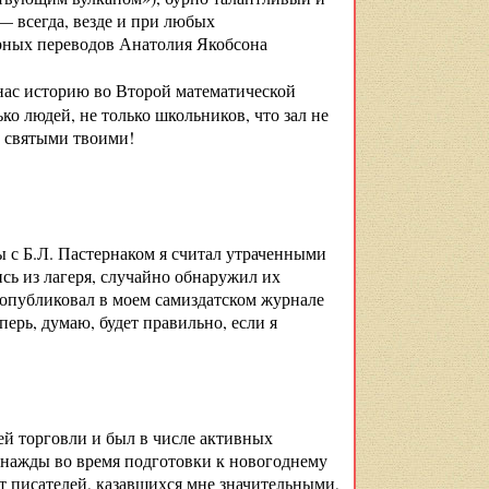
— всегда, везде и при любых
орных переводов Анатолия Якобсона
нас историю во Второй математической
ко людей, не только школьников, что зал не
о святыми твоими!
 с Б.Л. Пастернаком я считал утраченными
ись из лагеря, случайно обнаружил их
 опубликовал в моем самиздатском журнале
ерь, думаю, будет правильно, если я
ей торговли и был в числе активных
Однажды во время подготовки к новогоднему
от писателей, казавшихся мне значительными,