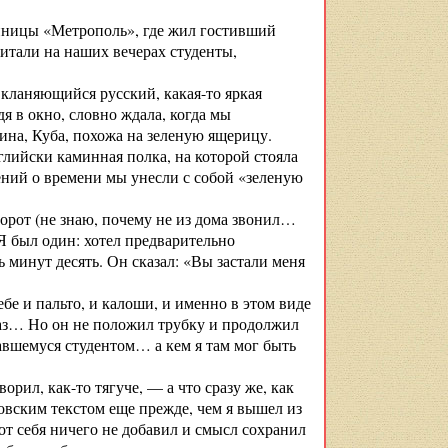
тиницы «Метрополь», где жил гостивший
читали на наших вечерах студенты,
 кланяющийся русский, какая-то яркая
я в окно, словно ждала, когда мы
ина, Куба, похожа на зеленую ящерицу.
нглийски каминная полка, на которой стояла
ений о времени мы унесли с собой «зеленую
орот (не знаю, почему не из дома звонил…
Я был один: хотел предварительно
ь минут десять. Он сказал: «Вы застали меня
бе и пальто, и калоши, и именно в этом виде
браз… Но он не положил трубку и продолжил
вавшемуся студентом… а кем я там мог быть
рил, как-то тягуче, — а что сразу же, как
овским текстом еще прежде, чем я вышел из
 от себя ничего не добавил и смысл сохранил