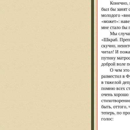
Конечно, 
был бы занят 
молодого «вне
«может»: наве
мне стало бы 
Мы случай
«Шкраб. Преп
скучно, неинт
читал! И пожа
путину матрос
доброй воле п
О чем это
разместил в Ф
в тяжелой деп
помню всех ст
очень хорошо 
стихотворение
быть, оттого,
теперь, по пр
голос: