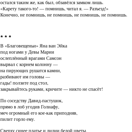
остался таким же, как был, обзавёлся замком лишь.
«Карету такого-то! — помнишь, читал я. — Разъезд!»
Конечно, не помнишь, не помнишь, не помнишь, не помнишь.
* * *
В «Благовещеньи» Яна ван Эйка
под ногами у Девы Марии
ослеплённый врагами Самсон
вырвал с корнем колонну —
на пирующих рушатся камни,
разбивают им головы —
гады! ползите под стол,
закрывайтесь руками, кричите — никто не спасёт!
По соседству Давид-пастушок,
прямо в лоб угодив Голиафу,
меч огромный его кое-как приподняв,
пилит горло ему.
Сверху синее платье и лилии белой цветы,