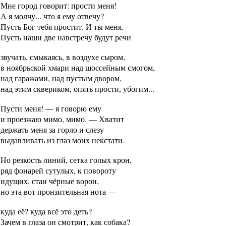
Мне город говорит: прости меня!
А я молчу... что я ему отвечу?
Пусть Бог тебя простит. И ты меня.
Пусть наши две навстречу будут речи
звучать, смыкаясь, в воздухе сыром,
в ноябрьской хмари над шоссейным смогом,
над гаражами, над пустым двором,
над этим сквериком, опять прости, убогим...
Пусти меня! — я говорю ему
и проезжаю мимо, мимо. — Хватит
держать меня за горло и слезу
выдавливать из глаз моих некстати.
Но резкость линий, сетка голых крон,
ряд фонарей сутулых, к повороту
идущих, стаи чёрные ворон,
но эта вот пронзительная нота —
куда её? куда всё это деть?
Зачем в глаза он смотрит, как собака?