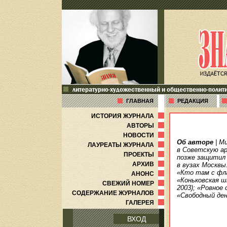
литературно-художественный и общественно-полит
ГЛАВНАЯ
РЕДАКЦИЯ
ИСТОРИЯ ЖУРНАЛА
АВТОРЫ
НОВОСТИ
Об авторе
| М
ЛАУРЕАТЫ ЖУРНАЛА
в Советскую ар
ПРОЕКТЫ
позже защитил
АРХИВ
в вузах Москвы
«Кто там с фла
АНОНС
«Коньковская ш
СВЕЖИЙ НОМЕР
2003); «Ровное 
СОДЕРЖАНИЕ ЖУРНАЛОВ
«Свободный день
ГАЛЕРЕЯ
ВХОД