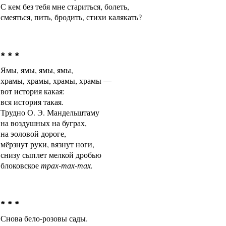
С кем без тебя мне стариться, болеть,
смеяться, пить, бродить, стихи калякать?
* * *
Ямы, ямы, ямы, ямы,
храмы, храмы, храмы, храмы —
вот история какая:
вся история такая.
Трудно О. Э. Мандельштаму
на воздушных на буграх,
на эоловой дороге,
мёрзнут руки, вязнут ноги,
снизу сыплет мелкой дробью
блоковское
трах-тах-тах.
* * *
Снова бело-розовы сады.