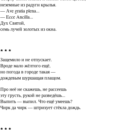
неземные из радуги крылья.
— Аve gratia plena...
— Ecce Ancilla...
Дух Святой,
семь лучей золотых из окна.
* * *
Защемило и не отпускает.
Вроде мало жёлтого ещё,
но погода в городе такая —
дождевым шуршащая плащом.
Про неё не скажешь, не рассеешь
эту грусть, рукой не разведёшь...
Выпить — выпил. Что ещё умеешь?
Чирк да чирк — штрихует стёкла дождь.
* * *