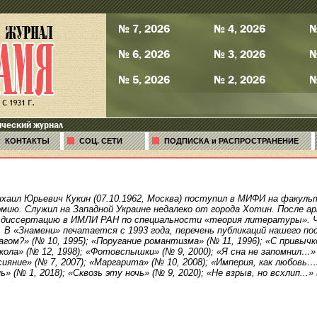
№ 7, 2026
№ 4, 2026
№
№ 6, 2026
№ 3, 2026
№
№ 5, 2026
№ 2, 2026
№
ический журнал
КОНТАКТЫ
СОЦ. СЕТИ
ПОДПИСКА и РАСПРОСТРАНЕНИЕ
ихаил Юрьевич Кукин (07.10.1962, Москва) поступил в МИФИ на факуль
мию. Служил на Западной Украине недалеко от города Хотин. После а
 диссертацию в ИМЛИ РАН по специальности «теория литературы». Ч
. В «Знамени» печатается с 1993 года, перечень публикаций нашего по
гом?» (№ 10, 1995); «Поругание романтизма» (№ 11, 1996); «С привычко
кола» (№ 12, 1998); «Фотовспышки» (№ 9, 2000); «Я сна не запомнил…» 
сияние» (№ 7, 2007); «Маргарита» (№ 10, 2008); «Империя, как любовь…»
» (№ 1, 2018); «Сквозь эту ночь» (№ 9, 2020); «Не взрыв, но всхлип...» 