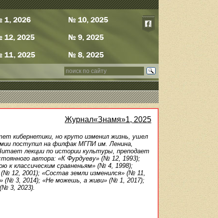
 1, 2026
№ 10, 2025
 12, 2025
№ 9, 2025
 11, 2025
№ 8, 2025
Журнал«Знамя»1, 2025
тет кибернетики, но круто изменил жизнь, ушел
рмии поступил на филфак МГПИ им. Ленина,
итает лекции по истории культуры, преподает
стоянного автора: «К Фурдуеву» (№ 12, 1993);
ю к классическим сравненьям» (№ 4, 1998);
(№ 12, 2001); «Состав земли изменился» (№ 11,
 (№ 3, 2014); «Не можешь, а живи» (№ 1, 2017);
(№ 3, 2023).