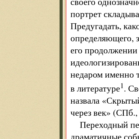
своего однозначн
портрет складыва
Предугадать, как
определяющего, з
его продолжении
идеологизирован
недаром именно 
1
в литературе
. С
назвала «Скрытый
через век» (СПб.,
Переходный пе
драматичные соб