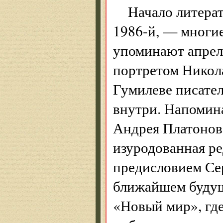
Начало литера
1986-й, — многие
упоминают апрел
портретом Никола
Гумилеве писате
внутри. Напомин
Андрея Платонова
изуродованная р
предисловием Сер
ближайшем будущ
«Новый мир», гд