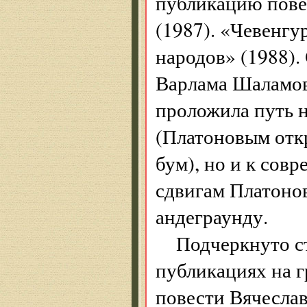
публикацию пове
(1987). «Чевенгу
народов» (1988).
Варлама Шаламов
проложила путь н
(Платоновым отк
бум), но и к сов
сдвигам Платонов
андеграунду.
Подчеркнуто ст
публикациях на г
повести Вячесла