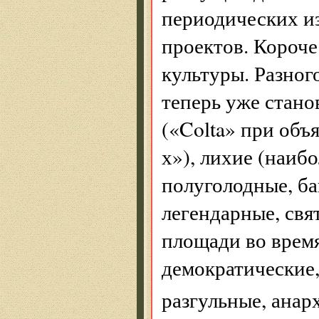
периодических и
проектов. Короче
культуры. Разног
теперь уже стано
(«Colta» при объ
х»), лихие (наибо
полуголодные, ба
легендарные, свя
площади во время
демократиче­ские
разгульные, ана