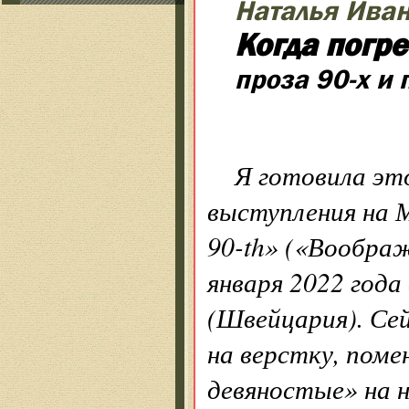
Наталья Ива
Когда погр
проза 90-х и 
Я готовила эт
выступления на 
90-th» («Воображ
января 2022 года
(Швейцария). Сей
на верстку, поме
девяностые» на 