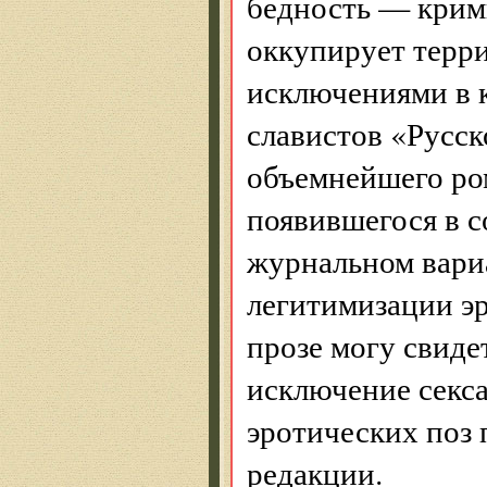
бедность — крим
оккупирует терр
исключениями в 
славистов «Русс
объемнейшего ро
появившегося в с
журнальном вариа
легитимизации э
прозе могу свиде
исключение секса
эротических поз 
редакции.