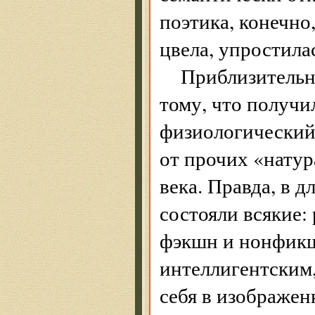
поэтика, конечно
цвела, упростила
Приблизительн
тому, что получи
физиологический
от прочих «нату
века. Правда, в 
состояли всякие:
фэкшн и нонфикш
интеллигент­ским
себя в изображен