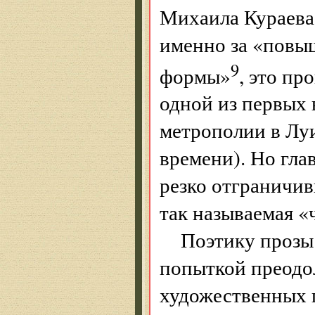
Михаила Кураева
именно за «повы
9
формы»
, это пр
одной из первых 
метрополии в Луи
времени). Но гла
резко отграничив
так называемая «
Поэтику прозы
попыткой преодол
художественных п