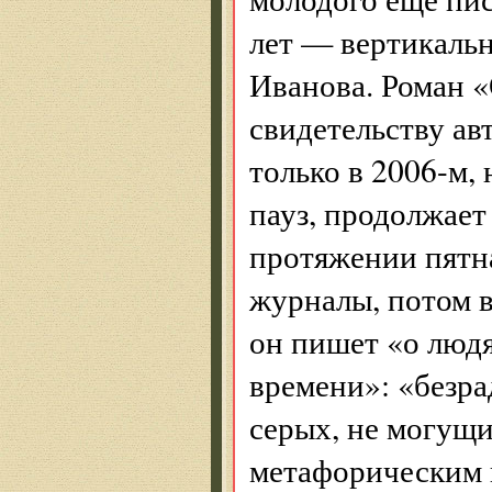
лет — вертикаль
Иванова. Роман «
свидетельству ав
только в 2006-м,
пауз, продолжает
протяжении пятна
журналы, потом 
он пишет «о люд
времени»: «безр
серых, не могущи
метафорическим 