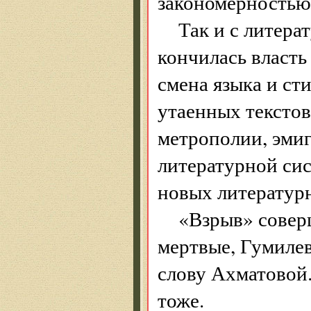
закономерность
Так и с литера
кончилась власть
смена языка и ст
утаенных текстов
метрополии, эмиг
литературной си
новых литератур
«Взрыв» совер
мертвые, Гумилев
слову Ахматовой.
тоже.