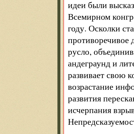
идеи были выска
Всемирном конгре
году. Осколки ст
противоречивое д
русло, объедини
андеграунд и лит
развивает свою 
возрастание инф
развития переска
исчерпания взрыв
Непред­сказуемос