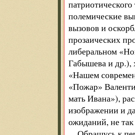
патриотического 
полемические вы
вызовов и оскорб
прозаических про
либеральном «Но
Габышева и др.),
«Нашем современ
«Пожар» Валенти
мать Ивана»), ра
изображении и да
ожиданий, не так
Обращусь к пе