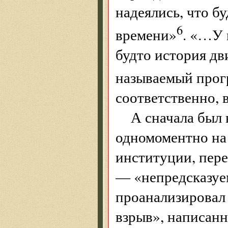
надеялись, что 
6
времени»
. «…У 
будто история д
называемый прог
соответственно, 
А сначала был
одномоментно на
институции, пер
— «непредсказуе
проанализировал
взрыв», написанн