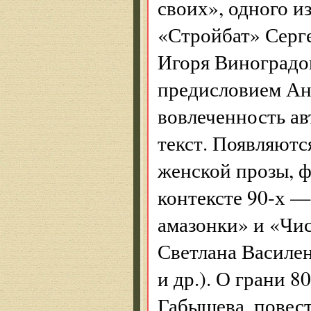
своих», одного и
«Стройбат» Серг
Игоря Виноградо
предисловием Ан
вовлеченность авт
текст. Появляютс
женской прозы, ф
контексте 90-х 
амазонки» и «Чис
Светлана Василе
и др.). О грани 8
Габышева, повест