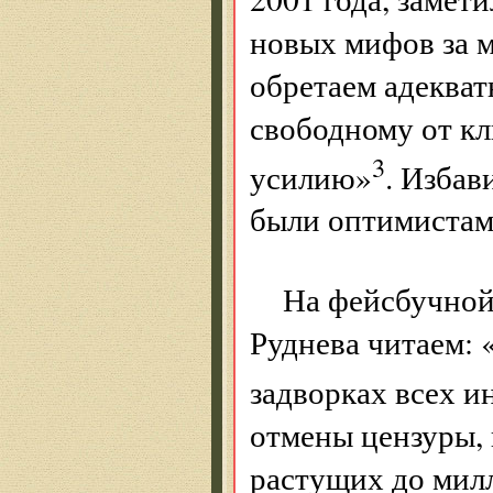
новых мифов за 
обретаем адекват
свободному от к
3
усилию»
. Изба
были оптимистами
На фейсбучной
Руднева читаем: 
задворках всех и
отмены цензуры,
растущих до мил