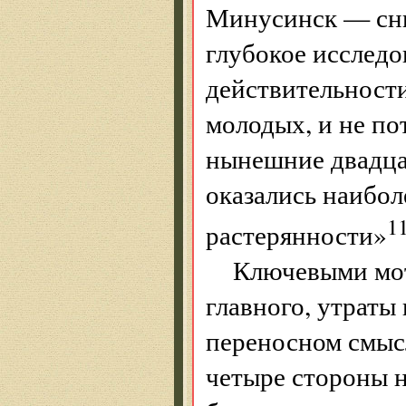
Минусинск — сни
глубокое исслед
действительности
молодых, и не по
нынешние двадца
оказались наибо
1
растерянности»
Ключевыми мот
главного, утраты
переносном смысл
четыре стороны н