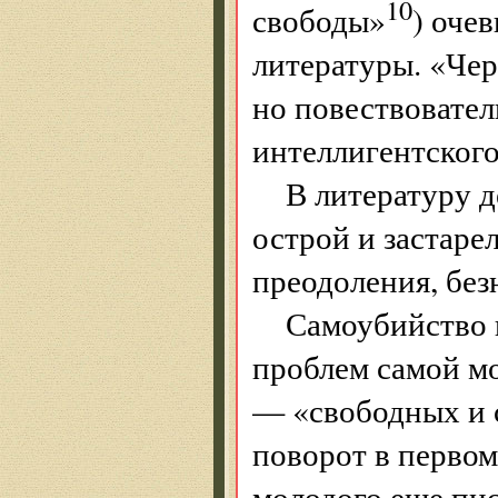
10
свободы»
) оче
литературы. «Чер
но повествовател
интеллигентског
В литературу д
острой и застаре
преодоления, без
Самоубийство 
проблем самой м
— «свободных и
поворот в первом
молодого еще пис