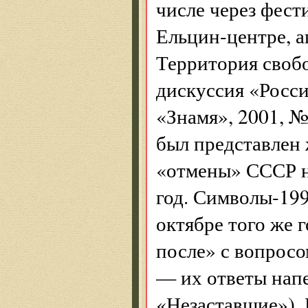
числе через фести
Ельцин-центре, а
Территория своб
дискуссия «Росс
«Знамя», 2001, №
был представлен 
«отмены» СССР н
год. Символы-199
октябре того же 
после» с вопрос
— их ответы нап
«Незаставшие»). 