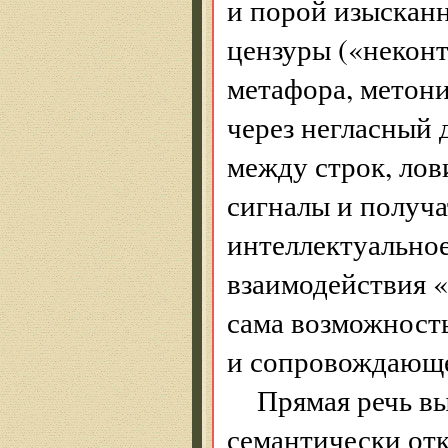
и порой изыскан
цензуры («некон
метафора, метони
через негласный 
между строк, лов
сигналы и получа
интеллектуальное
взаимодействия «
сама возможност
и сопровождающее
Прямая речь вы
семантически отк