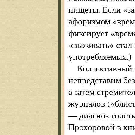
нищеты. Если «за
афоризмом «время
фиксирует «время
«выживать» стал 
употребляемых.)
Коллективный 
непредставим без
а затем стремите
журналов («блис
— диагноз толст
Прохоровой в кн