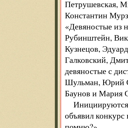
Петрушевская, Ми
Константин Мурз
«Девяностые из н
Рубин­штейн, Ви
Кузнецов, Эдуар
Галковский, Дмит
девяностые с ди
Шульман, Юрий С
Баунов и Мария 
Инициируются 
объявил конкурс 
помню?».