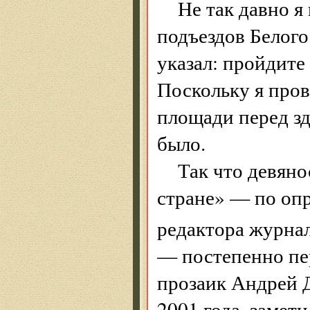
Не так давно я
подъездов Белого
указал: пройдите
Поскольку я пров
площади перед зд
было.
Так что девян
стране» — по оп
редактора журна
— постепенно пер
прозаик Андрей Д
2001 года, замет