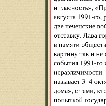
и гласность», «П
августа 1991-го, 
две чечен­ские в
отставку. Лава г
в памяти обществ
картину так и не
события 1991-го 
неразличимости. 
называет 3–4 окт
дома», с теми, к
попыткой государ