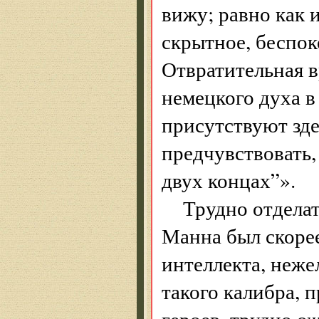
вижу; равно как 
скрытное, беспо
Отвратительная в
немецкого духа в
присутствуют зде
предчувствовать,
двух концах”».
Трудно отделат
Манна был скорее
интеллекта, неже
такого калибра,
героев, трудно о