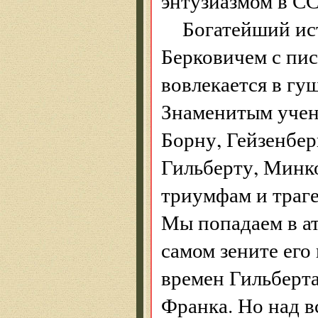
энтузиазмом в СС
Богатейший ис
Берковичем с пис
вовлекается в гу
Знаменитым уче
Борну, Гейзенбер
Гильберту, Минко
триумфам и траге
Мы попадаем в ат
самом зените его
времен Гильберта
Франка. Но над в