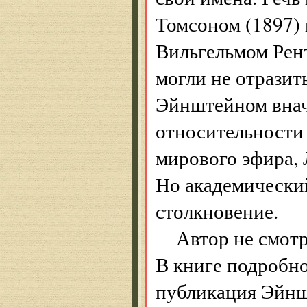
Томсоном (1897) 
Вильгельмом Рен
могли не отразит
Эйнштейном внач
относительности
мирового эфира, 
Но академический
столкновение.
Автор не смотр
В книге подробно
публикация Эйнш