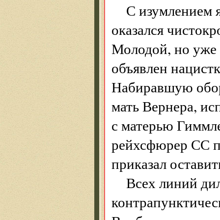
С изумлением я
оказался чистокр
Молодой, но уже
объявлен нацист
Набиравшую обор
мать Вернера, ис
с матерью Гиммл
рейхсфюрер СС п
приказал оставит
Всех линий ди
контрапунктичес