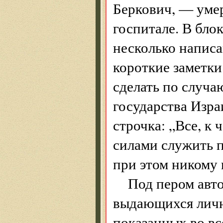
Беркович, — умер
госпитале. В бло
несколько напис
короткие заметки
сделать по случ
государства Изра
строчка: „Все, к
силами служить п
при этом никому 
Под пером авт
выдающихся личн
показанных во вс