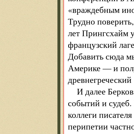
«враждебным ино
Трудно поверить,
лет Прингсхайм у
французский лаг
Добавить сюда м
Америке — и полу
древнегреческий 
И далее Берко
событий и судеб.
коллеги писателя
перипетии частн