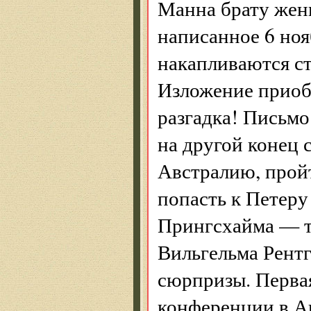
Манна брату жен
написанное 6 ноя
накапливаются ст
Изложение приобр
разгадка! Письмо
на другой конец 
Австралию, пройт
попасть к Петеру
Прингсхайма — т
Вильгельма Рент
сюрпризы. Первая
конференции в Ав