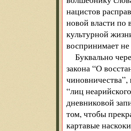
нацистов расправ
новой власти по 
культурной жизн
воспринимает не
Буквально чере
закона “О восст
чиновничества”, 
“лиц неарийског
дневниковой запис
том, чтобы прек
картавые наскоки