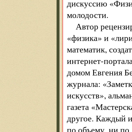
дискуссию «Физи
молодости.
Автор рецензи
«физика» и «лир
математик, созда
интернет-портала
домом Евгения Б
журнала: «Заметк
искусств», альма
газета «Мастерск
другое. Каждый и
по объему, ни п