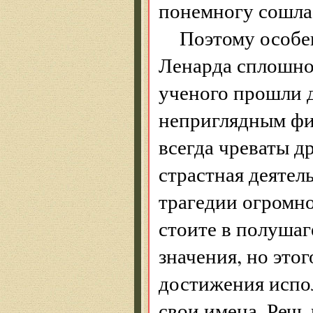
понемногу сошла
Поэтому особен
Ленарда сплошно
ученого прошли 
неприглядным фи
всегда чреваты д
страстная деятел
трагедии огромно
стоите в полуша
значения, но этог
достижения испо
свои имена. Речь