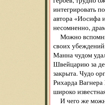
интегрировать по
автора «Иосифа и
несомненно, дра
Можно вспомни
своих убеждений.
Манна чудом удал
Швейцарию за ден
закрыта. Чудо ор
Рихарда Вагнера
широко известная
И чего же можн