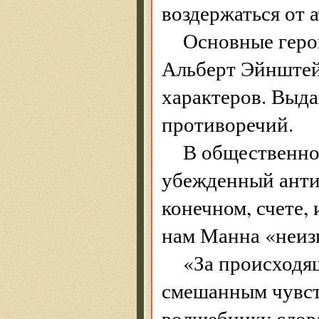
воздержаться от
Основные геро
Альберт Эйнштей
характеров. Выд
противоречий.
В общественно
убежденный антин
конечном, счете, 
нам Манна «неизв
«За происходя
смешанным чувст
волшебнику слова