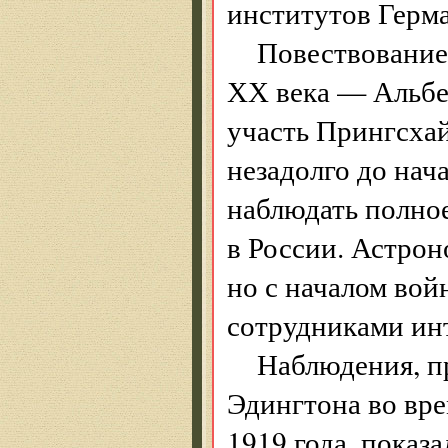
институтов Герм
Повествование
ХХ века — Альбе
участь Прингсха
незадолго до на
наблюдать полное
в России. Астро
но с началом вой
сотрудниками ин
Наблюдения, п
Эдингтона во вре
1919 года, показ