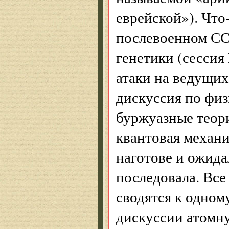
еврейской»). Что
послевоенном СС
генетики (сесси
атаки на ведущих
дискуссия по физ
буржуазные теори
квантовая механ
наготове и ожида
последовала. Все
сводятся к одном
дискуссии атомну