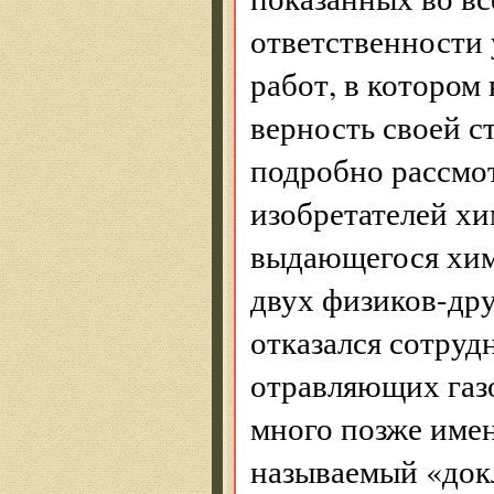
ответственности 
работ, в котором
верность своей с
подробно рассмот
изобретателей х
выдающегося хим
двух физиков-дру
отказался сотруд
отравляющих газов
много позже име
называемый «док