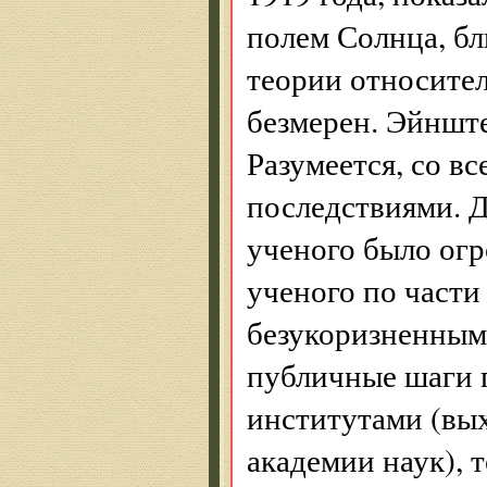
полем Солнца, б
теории относите
безмерен. Эйнште
Разумеется, со 
последствиями. 
ученого было ог
ученого по части
безукоризненным
публичные шаги 
институтами (вых
академии наук), 