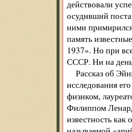
действовали успе
осудивший поста
ними примирился,
память известны
1937». Но при вс
СССР. Ни на день
Рассказ об Эй
исследования ег
физиком, лауреат
Филиппом Ленард
известность как 
называемой «арий