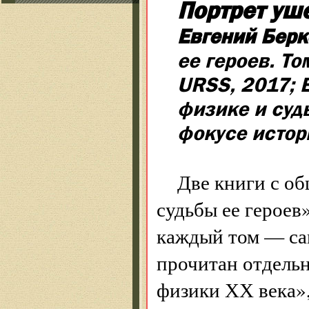
Портрет уш
Евгений Берк
ее героев. То
URSS, 2017; 
физике и суд
фокусе истор
Две книги с о
судьбы ее героев
каждый том — са
прочитан отдельн
физики ХХ века»,