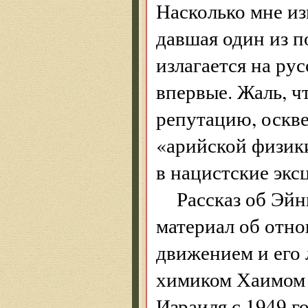
Насколько мне из
давшая один из п
излагается на рус
впервые. Жаль, ч
репутацию, оскв
«арийской физики
в нацистские экс
Рассказ об Эй
материал об отн
движением и его
химиком Хаимом 
Израиля с 1949 г