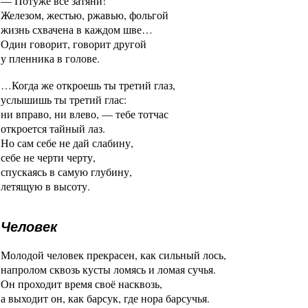
— Потуже всё затяни!
Железом, жестью, ржавью, фольгой
жизнь схвачена в каждом шве…
Один говорит, говорит другой
у пленника в голове.
…Когда же откроешь ты третий глаз,
услышишь ты третий глас:
ни вправо, ни влево, — тебе тотчас
откроется тайный лаз.
Но сам себе не дай слабину,
себе не черти черту,
спускаясь в самую глубину,
летящую в высоту.
Человек
Молодой человек прекрасен, как сильный лось,
напролом сквозь кусты ломясь и ломая сучья.
Он проходит время своё насквозь,
а выходит он, как барсук, где нора барсучья.