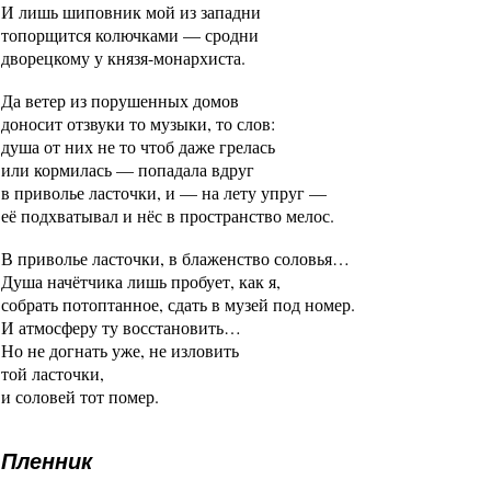
И лишь шиповник мой из западни
топорщится колючками — сродни
дворецкому у князя-монархиста.
Да ветер из порушенных домов
доносит отзвуки то музыки, то слов:
душа от них не то чтоб даже грелась
или кормилась — попадала вдруг
в приволье ласточки, и — на лету упруг —
её подхватывал и нёс в пространство мелос.
В приволье ласточки, в блаженство соловья…
Душа начётчика лишь пробует, как я,
собрать потоптанное, сдать в музей под номер.
И атмосферу ту восстановить…
Но не догнать уже, не изловить
той ласточки,
и соловей тот помер.
Пленник