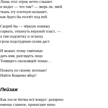
Лишь этот отрок нечто слышит
и видит — что там? — зверь ли, змей
ткань эту плотную колышет,
как будто бы ползёт под ней.
Скорей бы — чёрную повязку
сорвать, откинуть верхний пласт, —
а там подсветку и огласку
гроза подспудным силам даст.
И можно этому смятенью
дать имя, разглядеть лицо
Томящего скользящей тенью…
Пожить по своему хотенью!
Найти Кощеево яйцо!
Пейзаж
Как после битвы всё вокруг: разорено
именье славное, прокисшее вино