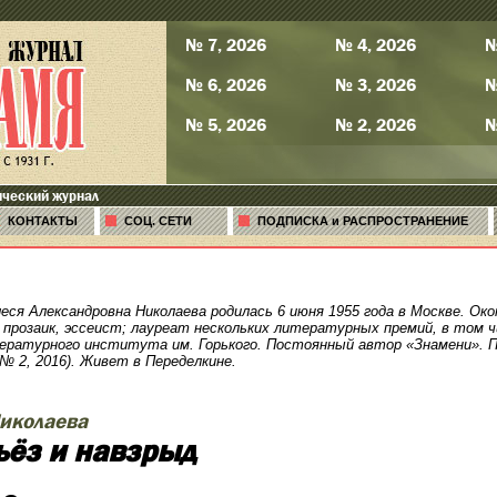
№ 7, 2026
№ 4, 2026
№
№ 6, 2026
№ 3, 2026
№
№ 5, 2026
№ 2, 2026
№
ический журнал
КОНТАКТЫ
СОЦ. СЕТИ
ПОДПИСКА и РАСПРОСТРАНЕНИЕ
леся Александровна Николаева родилась 6 июня 1955 года в Москве. 
, прозаик, эссеист; лауреат нескольких литературных премий, в том ч
ературного института им. Горького. Постоянный автор «Знамени». П
(№ 2, 2016). Живет в Переделкине.
Николаева
ьёз и навзрыд