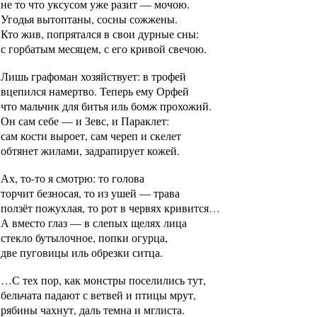
не то что уксусом уже разит — мочою.
Угодья вытоптаны, сосны сожжены.
Кто жив, попрятался в свои дурные сны:
с горбатым месяцем, с его кривой свечою.
Лишь графоман хозяйствует: в трофей
вцепился намертво. Теперь ему Орфей
что мальчик для битья иль бомж прохожий.
Он сам себе — и Зевс, и Параклет:
сам кости выроет, сам череп и скелет
обтянет жилами, задрапирует кожей.
Ах, то-то я смотрю: то голова
торчит безносая, то из ушей — трава
ползёт пожухлая, то рот в червях кривится…
А вместо глаз — в слепых щелях лица
стекло бутылочное, попки огурца,
две пуговицы иль обрезки ситца.
…С тех пор, как монстры поселились тут,
бельчата падают с ветвей и птицы мрут,
рябины чахнут, даль темна и мглиста.