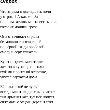
Отрок
Что за дела в двенадцать ночи
у отрока? А как же! За
ночным затишьем, что есть мочи,
готовит молнии гроза.
Она оттачивает стрелы —
безмолвно тысячи теней
по чёрной глади оробелой
смолу и серу тащат ей.
Куют незримо молоточки
железо в кузницах, и тьма
губами просит об отсрочке,
укутав бархатом дома.
Её никто ещё не чует,
все дремлют, видят сны, храпят:
там дрыхнет кот, тут пёс ночует,
спят мать с отцом, деревья спят…