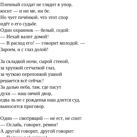
Пленный солдат не глядит в упор,
косит — и ни ме, ни бе.
Но чует печёнкой, что этот спор
идёт о его судьбе.
Один охранник — белый, седой:
— Нехай валит домой!
— В расход его! — говорит молодой. —
Зароем, и с глаз долой!
За складкой ночи, сырой стеной,
за хрупкой сетчаткой глаз,
за чуткою перепонкой ушной
решается всё сейчас!
За далью неба, там, где пасут
духи — наш овчий двор,
едва ль не с рожденья наш длится суд,
выносится приговор.
Один — смотрящий — не ест, не спит:
— Ослабь, говорит, ремни!
А другой говорит, другой говорит: