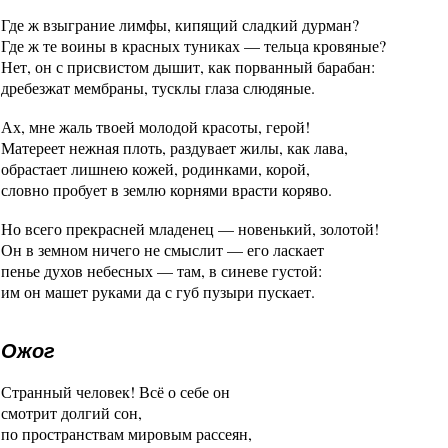
Где ж взыграние лимфы, кипящий сладкий дурман?
Где ж те воины в красных туниках — тельца кровяные?
Нет, он с присвистом дышит, как порванный барабан:
дребезжат мембраны, тусклы глаза слюдяные.
Ах, мне жаль твоей молодой красоты, герой!
Матереет нежная плоть, раздувает жилы, как лава,
обрастает лишнею кожей, родинками, корой,
словно пробует в землю корнями врасти коряво.
Но всего прекрасней младенец — новенький, золотой!
Он в земном ничего не смыслит — его ласкает
пенье духов небесных — там, в синеве густой:
им он машет руками да с губ пузыри пускает.
Ожог
Странный человек! Всё о себе он
смотрит долгий сон,
по пространствам мировым рассеян,