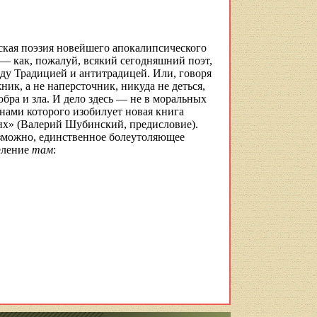
ская поэзия новейшего апокалипсического
в — как, пожалуй, всякий сегодняшний поэт,
жду Традицией и
антитрадицей
. Или, говоря
жник, а не
наперсточник
, никуда не деться,
бра и зла. И дело здесь — не в моральных
инами которого изобилует новая книга
их» (Валерий
Шубинский
, предисловие).
озможно, единственное болеутоляющее
еление
там
: