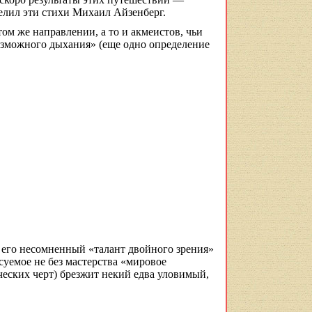
делил эти стихи Михаил
Айзенберг
.
том же направлении, а то и акмеистов, чьи
озможного дыхания» (еще одно определение
, его несомненный «талант двойного зрения»
суемое не без мастерства «мировое
ческих черт) брезжит некий едва уловимый,