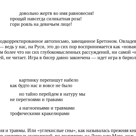
довольно жертв во имя равновесия!
прощай навсегда силикатная роза!
гори рояль на девичьем лице!
подкорректированное
автописьмо
, завещанное Бретоном. Овладе
 ведь у нас, на Руси, это до сих пор воспринимается как «нова
ем более что ни сих глубокомысленных рассуждений, ни самой «
й, не читает. Игра в бисер давно закончена — идет игра в бирюл
картинку
перепишут набело
как будто нас и вовсе не было
но тайно перейдем в натуру мы
не
перегноями
и травами
а нагноеньями и травмами
трофическими кракелюрами
я и травмы. Или «углекислые сны», как называлась прежняя кн
их секретных экспедиций, по-видимому, на Луну или Марс, коль