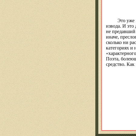
Это уже 
извода. И это
не предавший 
иначе, пресло
сколько ни ра
категориях и 
«характерног
Поэта, болею
средство. Ка