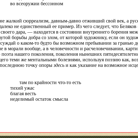
во всеоружии бессонном
не жалкий сюрреализм, давным-давно отживший свой век, а рус
 далеко не единственный ее пример. Из чего следует, что Беляко
своего дара, — находится в состоянии внутреннего борения ме
вутой борьбы добра со злом, от которой художнику, если он худо
ссуждай о каком-то будто бы возможном пребывании за гранью до
не в морали вообще, а в человечности и
расчеловечивании
, карт
о поэта нашего поколения, поколения нынешних пятидесятилетн
щего теми же ментальными болезнями, используя поэзию как, в
к последнюю точку опоры
здесь
и как указание на возможное исц
там по крайности что-то есть
тихий ужас
благая весть
неделимый остаток смысла