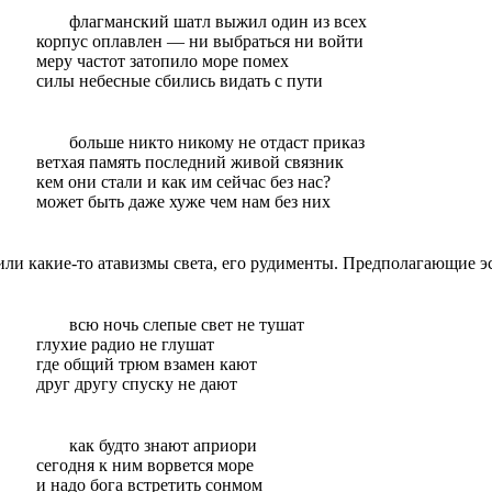
флагманский
шатл
выжил один из всех
корпус оплавлен — ни
выбраться
ни войти
меру частот затопило море помех
силы небесные сбились видать с пути
больше никто никому не отдаст приказ
ветхая память последний живой связник
кем они стали и как им сейчас без нас?
может быть даже хуже чем нам без них
ли какие-то атавизмы света, его рудименты.
Предполагающие
э
всю ночь слепые свет не
тушат
глухие радио не глушат
где общий трюм взамен кают
друг другу спуску не дают
как будто
знают априори
сегодня к ним ворвется
море
и надо бога встретить сонмом