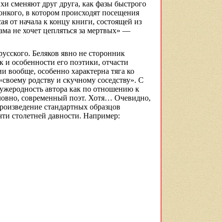
тихи сменяют друг друга, как фазы быстрого
онкого, в котором происходят посещения
ая от начала к концу книги, состоящей из
ма не хочет цепляться за мертвых» —
русского. Беляков явно не сторонник
к и особенности его поэтики, отчасти
ии вообще, особенно характерна тяга ко
своему родству и скучному соседству». С
 чужеродность автора как по отношению к
словно, современный поэт. Хотя… Очевидно,
спроизведение стандартных образцов
чти столетней давности. Например: