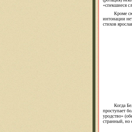
«спекшиеся с
Кроме с
интонации нет
стихов яросла
Когда Бе
проступает бо
уродство» (об
странный, но 