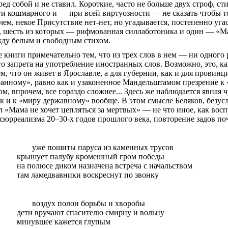
еред собой и не ставил. Короткие, часто не больше двух строф, с
сти кошмарного и — при всей виртуозности — не
сказать
чтобы т
чем, некое Присутствие нет-нет, но угадывается, постепенно угас
в, шесть из которых — рифмованная
силлаботоника
и один — «Ма
жду белым и свободным стихом.
 книги примечательно тем, что из трех слов в нем — ни одного 
го
запрета на употребление иностранных слов. Возможно, это, ка
ем, что он живет в Ярославле, а для губернии, как и для провинц
анному», равно как и узаконенное Мандельштамом презрение к «
, впрочем, все гораздо сложнее... Здесь же наблюдается явная
к и к «миру державному» вообще. В этом смысле Беляков, безу
ел «Мама не хочет цепляться за мертвых» — не что иное, как во
сюрреализма 20–30-х годов прошлого века, повторение задов по
уже
пошиты паруса из каменных трусов
крышует
палубу кромешный гром победы
на полюсе диком назначена
встреча с начальством
там
ламедвавники
воскреснут по звонку
воздух полон борьбы и хворобы
дети
вручают спасителю смирну и
вольну
минувшее кажется
глупым