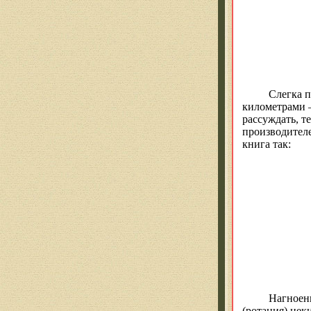
Слегка 
километрами —
рассуждать, т
производителе
книга так:
Нагноени
(ротация) нек