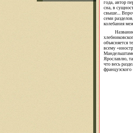
года, автор п
сна, в сущно
свыше... Впро
семи раздело
колебания ме
Название
хлебниковско
объясняется т
всему «иностр
Мандельштамом
Ярославлю, та
что весь разд
французского 