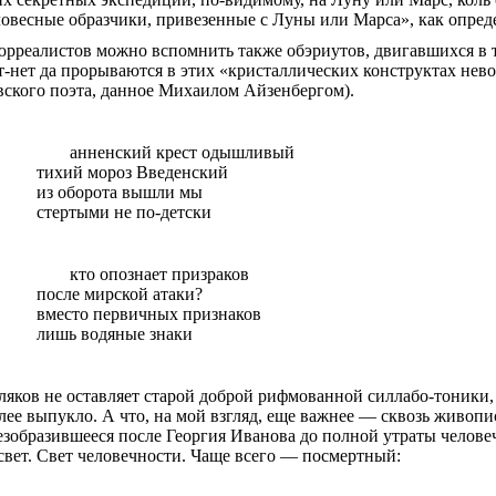
ловесные образчики, привезенные с Луны или Марса», как опре
юрреалистов можно вспомнить также
обэриутов
, двигавшихся в 
-нет да прорываются в этих «кристаллических конструктах нев
вского поэта, данное Михаилом
Айзенбергом
).
анненский
крест
одышливый
тихий мороз Введенский
из оборота вышли мы
стертыми не по-детски
кто опознает призраков
после мирской атаки?
вместо первичных признаков
лишь водяные знаки
ляков не оставляет старой доброй рифмованной
силлабо-тоники
лее выпукло. А что, на мой взгляд, еще важнее — сквозь живопи
езобразившееся после Георгия Иванова до полной утраты челове
свет. Свет человечности. Чаще всего —
посмертный
: