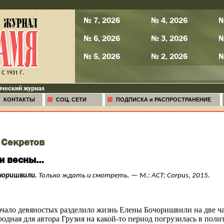
№ 7, 2026
№ 4, 2026
№
№ 6, 2026
№ 3, 2026
№
№ 5, 2026
№ 2, 2026
№
ический журнал
КОНТАКТЫ
СОЦ. СЕТИ
ПОДПИСКА и РАСПРОСТРАНЕНИЕ
 Секретов
и весны…
чоришвили
.
Только ждать и смотреть. — М.: АСТ;
Corpus
, 2015.
ачало девяностых разделило жизнь Елены
Бочоришвили
на две ч
 родная для автора Грузия на какой-то период погрузилась в пол