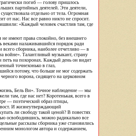
 трагически погиб — голову пришлось
ольших партийных деятелей. Эти деятели,
 существовала отдельно от тела. Огромная
т от нас. Нас все равно никто не спросит.
ришвили
: «Каждый человек счастлив там, где
 не имеют права спокойно, без внешнего
ать веками налаживавшийся порядок ради
и всего сборника, наиболее отчетливо — в
 на войне». Талантливый музыкант, страну
ен петь на похоронах. Каждый день он видит
еленный
точнехонько
в глаз,
вшийся потому, что больше не мог содержать
з черного ворона, сидящего на церковном
 жизнь, Бель Ви». Точное наблюдение — мы
ели там, где нас нет? Коротенькая, всего в
тре — поэтический образ птицы,
ь хвост. И жизнеутверждающий
пать ли свободу такой ценой? В повестях
тью освободившись, можно радикально все
отдельные рассказы сборника уже становились
ренним монологом автора и содержанием,