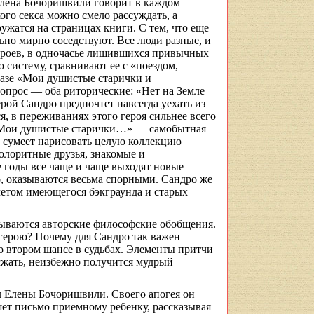
Елена
Бочоришвили
говорит в каждом
ого секса можно смело рассуждать, а
ружатся на страницах книги. С тем, что еще
ьно мирно соседствуют. Все люди разные, и
ероев, в одночасье лишившихся привычных
систему, сравнивают ее с «поездом,
сказе «Мои душистые старички и
прос — оба риторические: «Нет на Земле
ерой
Сандро
предпочтет навсегда уехать из
я, в переживаниях этого героя сильнее всего
 «Мои душистые старички…» — самобытная
сумеет нарисовать целую коллекцию
колоритные друзья, знакомые и
е годы все чаще и чаще выходят новые
о, оказываются весьма спорными.
Сандро
же
учетом
имеющегося
бэкграунда
и старых
ываются авторские философские обобщения.
 герою? Почему для
Сандро
так важен
 втором шансе в судьбах. Элементы притчи
 сжать, неизбежно получится мудрый
л Елены
Бочоришвили
. Своего апогея он
ишет письмо приемному ребенку, рассказывая