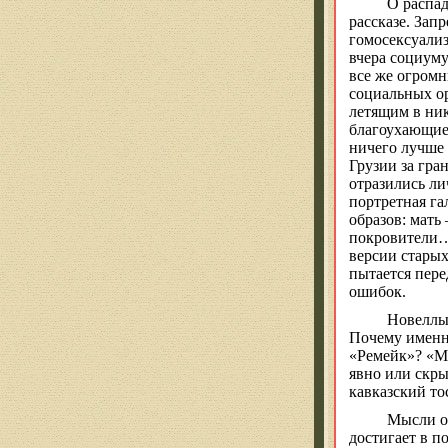
О распа
рассказе.
Запр
гомосексуализ
вчера социуму
все же огром
социальных о
летящим
в
ник
благоухающие
ничего лучше 
Грузии за гра
отразились л
портретная га
образов: мать
покровители
версии старых
пытается пере
ошибок.
Новелл
Почему именно
«Ремейк»? «М
явно или скры
кавказский то
Мысли о
достигает в п