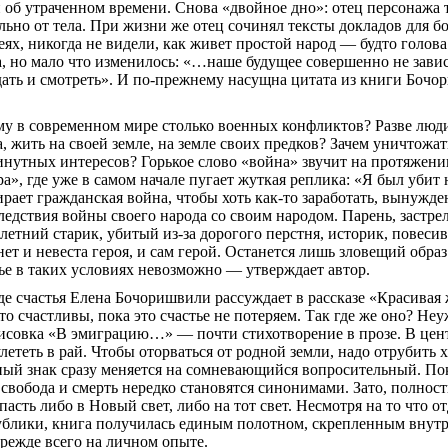
и об утраченном времени. Снова «двойное дно»: отец персонажа
льно от тела. При жизни же отец сочинял тексты докладов для б
еях, никогда не видели, как живет простой народ — будто голова
а, но мало что изменилось: «…наше будущее совершенно не зависи
ать и смотреть». И по-прежнему насущна цитата из книги
Бочо
у в современном мире столько военных конфликтов? Разве люди
, жить на своей земле, на земле своих предков? Зачем уничтож
нутных интересов? Горькое слово «война» звучит на протяжени
а», где уже в самом начале пугает жуткая реплика: «Я был убит
ирает гражданская война, чтобы хоть как-то заработать, вынужд
едствия войны своего народа со своим народом. Парень, застр
летний старик, убитый из-за дорогого перстня, историк, повеси
ет и невеста героя, и сам герой. Останется лишь зловещий обра
тье в таких условиях невозможно — утверждает автор.
е счастья Елена
Бочоришвили
рассуждает в рассказе «Красивая
что счастливы, пока это счастье не потеряем.
Так
где же оно? Неуж
рисовка «В эмиграцию…» — почти стихотворение в прозе. В цен
лететь в рай. Чтобы оторваться от родной земли, надо отрубит
ый знак сразу меняется
на
сомневающийся вопросительный. Поку
свобода и смерть нередко становятся синонимами. Зато, полнос
пасть либо в Новый свет, либо на тот свет. Несмотря на то что 
ублики, книга получилась единым полотном, скрепленным внут
режде всего на личном опыте.