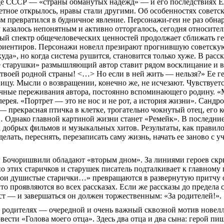
де СССР — «страны обманутых надежд» — и его последствиях 
етное
открылось, нравы стали другими. Об особенностях советск
м превратился в будничное явление. Персонажи-
геи
не раз обна
 казалось непонятным и активно отторгалось, сегодня относител
ный спектр общечеловеческих ценностей продолжает сближать г
риентиров. Персонажи новелл презирают прогнившую советскую 
уда», но когда система рушится, становится только хуже. В рас
 старушки» размышляющий автор ставит рядом восклицание и во
твоей родной страны! <…> Но если в ней жить — нельзя?» Ее г
ницу. Мысли о возвращении, конечно же, не исчезают. Чувствуетс
ичные переживания автора, постоянно вспоминающего родину.
лерея. «Портрет — это не нос и не рот, а история жизни».
Сандро
 — прекрасная птичка в клетке, трогательно чокнутый отец, его 
… О
днако главной картиной жизни станет «Ремейк». В последни
 добрых фильмов и музыкальных хитов. Результаты, как правил
делать, переснять, перезаписать саму жизнь, начать ее заново с 
ы
Бочоришвили
обладают «вторым дном». За линиями героев скр
 этих старичков и старушек писатель подталкивает к главному
ои душистые старички…» превращаются в развернутую притчу о
то проявляются во всех рассказах. Если же рассказы до предела
ст — и завершаться он должен торжественным: «За родителей!».
 родителях — очередной и очень важный сквозной мотив новел
овести «Голова моего отца». Здесь два отца и два сына: герой п