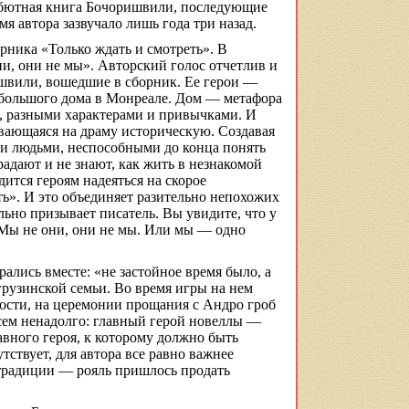
бютная книга
Бочоришвили
, последующие
я автора зазвучало лишь года три назад.
рника «Только ждать и смотреть». В
и, они не мы». Авторский голос отчетлив и
швили
, вошедшие в сборник. Ее герои —
 большого дома в Монреале. Дом — метафора
, разными характерами и привычками. И
вающаяся
на драму историческую. Создавая
и людьми, неспособными до конца понять
радают и не знают, как жить в незнакомой
дится героям надеяться на скорое
ть». И это объединяет разительно непохожих
льно призывает писатель. Вы увидите, что у
«Мы не они, они не мы. Или мы — одно
ались вместе: «не застойное время было, а
рузинской семьи. Во время игры на нем
ности, на церемонии прощания с
Андро
гроб
всем ненадолго: главный герой новеллы —
авного героя, к которому должно быть
ствует, для автора все равно важнее
 традиции — рояль пришлось продать