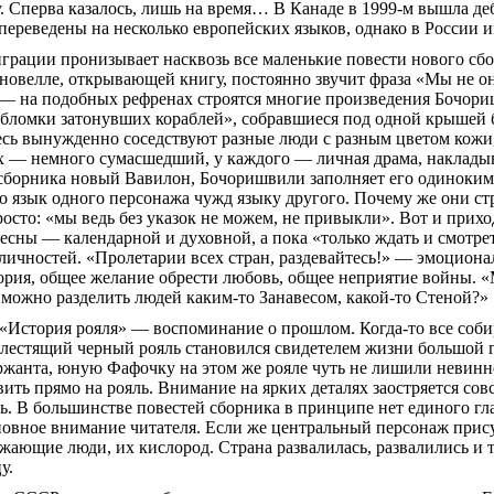
 Сперва казалось, лишь на время
… В
Канаде в 1999-м вышла де
ереведены на несколько европейских языков, однако в России им
грации пронизывает насквозь все маленькие повести нового сбо
овелле, открывающей книгу, постоянно звучит фраза «Мы не он
 — на подобных рефренах строятся многие произведения
Бочори
обломки затонувших кораблей», собравшиеся под одной крышей
есь вынужденно соседствуют разные люди с разным цветом кожи
х — немного сумасшедший, у каждого — личная драма,
наклады
 сборника новый Вавилон,
Бочоришвили
заполняет его одиноким
бо язык одного персонажа чужд языку другого. Почему же они ст
росто: «мы ведь без указок не можем, не привыкли». Вот и прихо
есны — календарной и духовной, а пока «только ждать и смотре
 личностей. «Пролетарии всех стран, раздевайтесь!» — эмоциона
ория, общее желание обрести любовь, общее неприятие войны. 
 можно разделить людей каким-то Занавесом, какой-то Стеной?»
«История рояля» — воспоминание о прошлом. Когда-то все собир
Блестящий черный рояль становился свидетелем жизни большой г
ржанта,
юную
Фафочку
на этом же рояле чуть не лишили невин
ить прямо на рояль. Внимание на ярких деталях заостряется со
ль. В большинстве повестей сборника в принципе нет единого гл
овное внимание читателя. Если же центральный персонаж присут
жающие люди, их кислород. Страна развалилась, развалились и
у.