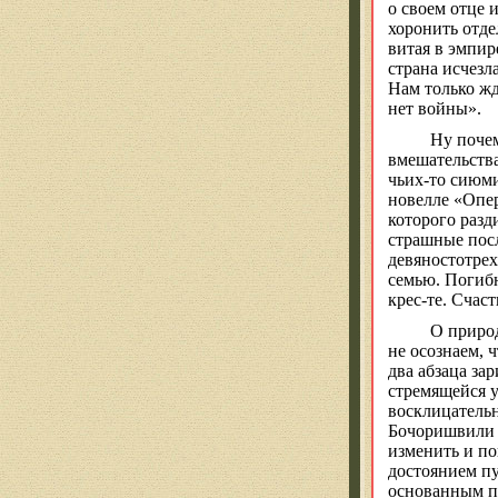
о своем отце 
хоронить отде
витая в эмпир
страна исчезл
Нам только жд
нет войны».
Ну почем
вмешательства
чьих-то сиюми
новелле «Опер
которого разд
страшные посл
девяностотрех
семью. Погибн
крес-те. Счас
О природ
не осознаем, 
два абзаца за
стремящейся у
восклицательн
Бочоришвили
изменить и по
достоянием п
основанным
п