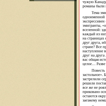
чужую Канаду.
романы были п
Тема эми
одноименной н
экспрессивен
эмигранты, «
вселенной: зд
каждый из ни
на страницах
друг друга, и
стране? Все п
наступление в
друг на друга
вас общая ист
целое
… Р
азве
Повесть 
застольное». 
застрелили се
решили постав
все же не роя
приковано осн
остаются окру
заезжему немц