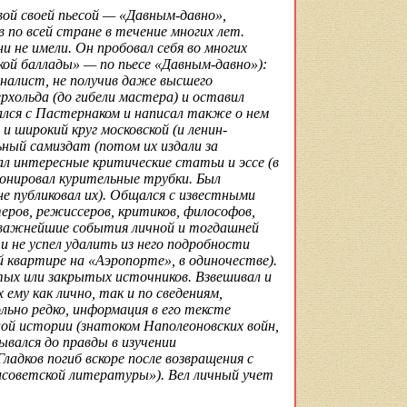
ой своей пьесой — «Давным-давно»,
 по всей стране в течение многих лет.
ни не имели. Он пробовал себя во многих
ской баллады» — по пьесе «Давным-давно»):
рналист, не получив даже высшего
рхольда (до гибели мастера) и оставил
ался с Пастернаком и написал также о нем
и широкий круг московской (и ленин-
ьный самиздат (потом их издали за
ал интересные критические статьи и эссе (в
ионировал курительные трубки. Был
не публиковал их). Общался с известными
ров, режиссеров, критиков, философов,
 важнейшие события личной и тогдашней
и не успел удалить из него подробности
й квартире на «Аэропорте», в одиночестве).
ых или закрытых источников. Взвешивал и
ему как лично, так и по сведениям,
льно редко, информация в его тексте
ой истории (знатоком Наполеоновских войн,
ывался до правды в изучении
ладков погиб вскоре после возвращения с
советской литературы»). Вел личный учет