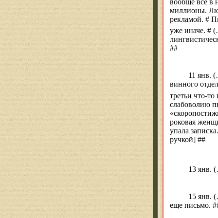
вообще все в 
миллионы. Люб
рекламой. # П
уже иначе. # 
лингвистичес
##
11 янв
. 
винного отдел
третьи что-то
слабоволию пь
«скоропостижн
роковая женщ
упала записка
ручкой] ##
13 янв
. 
15 янв
. 
еще письмо. #