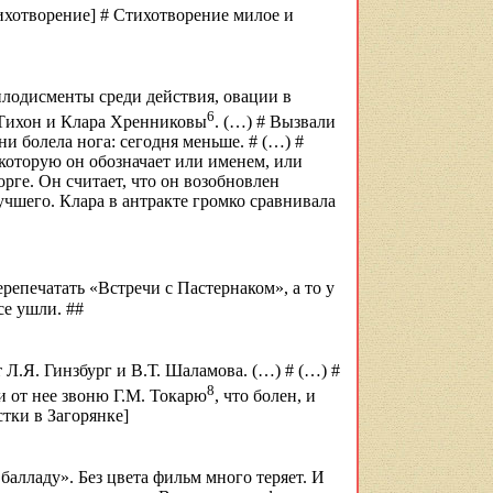
тихотворение] # Стихотворение милое и
плодисменты среди действия, овации в
6
и Тихон и Клара Хренниковы
. (…) # Вызвали
ни болела нога: сегодня меньше. # (…) #
 которую он обозначает или именем, или
орге. Он считает, что он возобновлен
учшего. Клара в антракте громко сравнивала
ерепечатать «Встречи с Пастернаком», а то у
се ушли. ##
т Л.Я. Гинзбург и В.Т. Шаламова
. (…) # (…) #
8
 и от нее звоню Г.М. Токарю
, что болен, и
стки в
Загорянке
]
балладу». Без цвета фильм много теряет. И