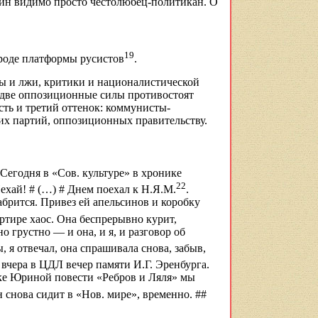
ин
видимо просто честолюбец-политикан. О
19
вроде платформы русистов
.
вды и лжи, критики и националистической
же две оппозиционные силы противостоят
сть и третий оттенок: коммунисты-
их партий, оппозиционных правительству.
# Сегодня в «Сов
.
к
ультуре» в хронике
22
Нехай
! # (…) #
Днем поехал к Н.Я.М.
.
абрится. Привез ей апельсинов и коробку
артире хаос. Она беспрерывно курит,
о грустно — и она, и я, и разговор об
ы, я отвечал, она спрашивала снова, забыв,
о вчера в ЦДЛ вечер памяти И.Г. Эренбурга.
нке Юриной повести «Ребров и Ляля» мы
н снова сидит в «Нов
.
м
ире», временно. ##