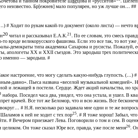
Кочетова
и тайном покровителе
Ш
ве
цова
и «
русситов
»
.
Шелеп
его неизвестно.
Б
р
[
ежнев
] мало популярен, но уж лучше он… ##
(…) #
Ходит по рукам какой-то документ (около листа) — нечто 
20
21
ин
читал и рассказывал Е.А.К.
. По ее словам, это смесь пра
о-то вроде великорусского фашизма. Если это все так, то вот у
ралы-демократы
типа академика Сахарова и русисты. Пожалуй, е
ты
, апологеты ХХ и ХХ
II
съездов. Это зародыш трех политическ
ко именно — зародыш. #
Такое настроение, что могу сделать какую-нибудь глупость. (…) 
вным-давно». Пьеса названа «веселой музыкальной комедией». 
ьной и лежащей в постели. Сердце. Ждет акций начальства, но хр
3
набора. Посидел часа два, увидел, что она устала, и ушел. В кв
апрет врачей. Все тот же Беломор, что и всю жизнь. Все бесконечн
е вокруг… # Н.Я. несколько раз задавала мне одни и те же вопрос
25
. Шаламов к ней не ходит с тех пор
. # Я тоже хорош! Забыл, чт
ти. # Вечером приезжает Лева. Поговорили о том и сем. В оце
26
 целиком. Он тоже сказал Юре все, правда, уже после меня
. О