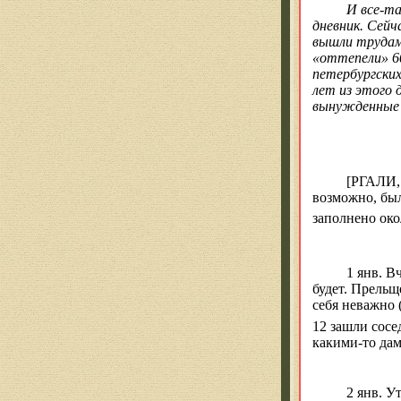
И все-та
дневник.
Сейча
вышли трудами
«оттепели» 60
петербургски
лет из этого 
вынужденные и
[РГАЛИ,
возможно, был
заполнено око
1 янв. В
будет. Прельщ
себя неважно 
12 зашли сосе
какими-то дам
2 янв. У