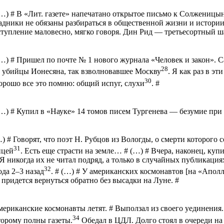
(…) # В «Лит
.
г
азете» напечатано открытое письмо к Солженицын
адники не обязаны разбираться в общественной жизни и истории
тупление маловесно, мягко говоря. Дин Рид — третьесортный ша
(…) #
Пришел по почте № 1 нового журнала «Человек и закон». 
28
а убийцы
Ионесяна
, так взволновавшее Москву
. Я как раз в э
30
орошо все это помню: общий испуг, слухи
. #
(…) #
Купил в «Науке» 14 томов писем Тургенева — безумие при
…) #
Говорят, что поэт Н. Рубцов из Вологды, о смерти которого 
31
ицей
. Есть еще страсти на земле
… # (…) #
Вчера, наконец, куп
 Я никогда их не читал подряд, а только в случайных публикаци
32
да 2–3 назад
. # (…) # У американских космонавтов [на «Аполл
придется вернуться обратно без высадки на Луне. #
мериканские космонавты летят. # Выползал из своего уединения
34
торому полны газеты.
О
бедал в ЦДЛ. Долго стоял в очереди н