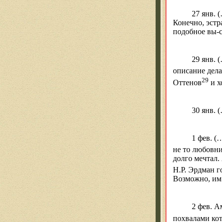
27 янв. 
Конечно, эстр
подобное вы-с
29 янв
. 
описание дел
29
Оттенов
и х
30 янв
. 
1 фев
. (
не то любовн
долго мечтал.
Н.Р.
Эрдман
го
Возможно, им 
2 фев. А
похвалами ко