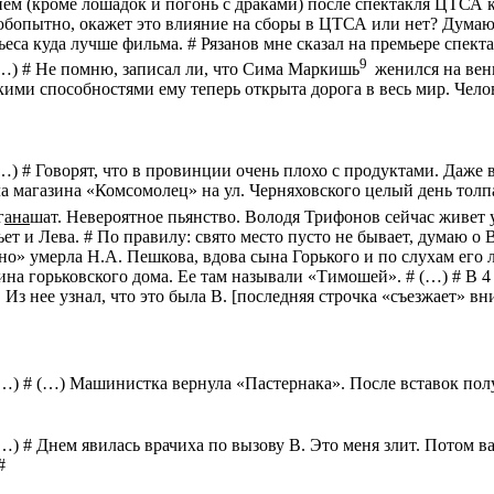
нем (кроме лошадок и погонь с драками) после спектакля ЦТСА 
опытно, окажет это влияние на сборы в ЦТСА или нет? Думаю,
ьеса куда лучше фильма. # Рязанов мне сказал на премьере спекта
9
(…) # Не помню, записал ли, что Сима
Маркишь
женился на венг
кими способностями ему теперь открыта дорога
в
весь мир. Чело
(…) #
Говорят, что в провинции очень плохо с продуктами. Даже 
а магазина «Комсомолец» на ул. Черняховского целый день толп
г
ана
шат
. Невероятное пьянство. Володя Трифонов сейчас живет
ет и Лева. # По правилу: свято место пусто не бывает, думаю о В
о» умерла Н.А. Пешкова, вдова сына Горького и по слухам его
ина горьковского дома. Ее там называли «Тимошей
». # (…) #
В 4
. Из нее узнал, что это была В. [последняя строчка «съезжает» 
(…) # (…)
Машинистка вернула «Пастернака». После вставок получ
(…) #
Днем явилась врачиха по вызову В. Это меня злит. Потом ва
#