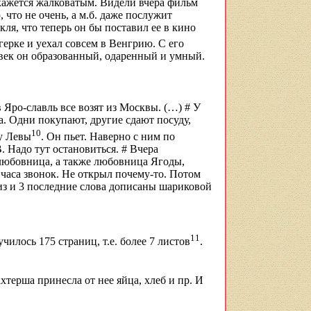
кажется
жалковатым
. Видели вчера фильм
 что не очень, а
м.б
. даже послужит
кля, что теперь он бы поставил ее в кино
ерке и уехал совсем в Венгрию. С его
век он образованный, одаренный и умный.
в Яро-славль все возят из Москвы
. (…) #
У
а. Одни покупают, другие сдают посуду,
10
 у Левы
. Он пьет. Наверно с ним по
. Надо тут остановиться. # Вчера
 любовница, а также любовница Ягоды,
 часа звонок. Не открыл почему-то. Потом
вниз и 3 последние слова дописаны шариковой
11
илось 175 страниц, т.е. более 7 листов
.
хтерша принесла от нее яйца, хлеб и пр. И