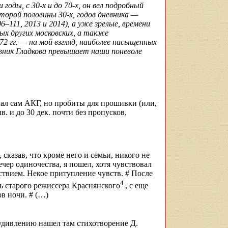
 годы, с 30-х и до 70-х, он вел подробный
торой половины 30-х, годов дневника —
111, 2013 и 2014), а уже зрелые, времени
ых других московских, а также
72 гг. — на мой взгляд, наиболее насыщенных
евник Гладкова превышает наши поневоле
делал сам АКГ, но пробиты для прошивки (или,
янв. и до 30 дек. почти без пропусков,
 сказав, что кроме него и семьи, никого не
чер одиночества, я пошел, хотя чувствовал
ствием. Некое притупление чувств. # После
4
чь старого режиссера Краснянского
, с еще
ов ночи
. # (…)
 удивлению нашел там стихотворение Д.