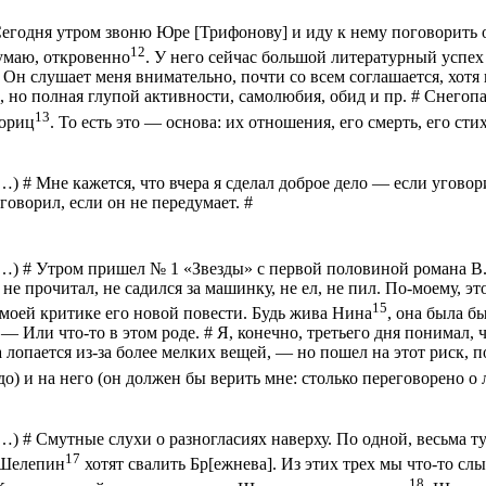
Сегодня утром звоню Юре [Трифонову] и иду к нему поговорить о
12
думаю, откровенно
. У него сейчас большой литературный успех
. Он слушает меня внимательно, почти
со всем
соглашается, хотя
, но полная глупой активности, самолюбия, обид и пр. # Снегоп
13
ориц
. То есть это — основа: их отношения, его смерть, его стих
(…) #
Мне кажется, что вчера я сделал доброе дело — если угово
говорил, если он не передумает. #
(…) #
Утром пришел № 1 «Звезды» с первой половиной романа В.
 не прочитал, не садился за машинку, не ел, не пил. По-моему, э
15
моей критике его новой повести. Будь жива Нина
, она была б
. — Или что-то в этом роде. # Я, конечно, третьего дня понимал,
 лопается из-за более мелких вещей, — но пошел на этот риск, п
адо) и на него (он должен бы верить мне: столько переговорено о 
(…) #
Смутные слухи о разногласиях наверху. По одной, весьма т
17
Шелепин
хотят свалить
Б
р
[
ежнева
]. Из этих трех мы что-то с
18