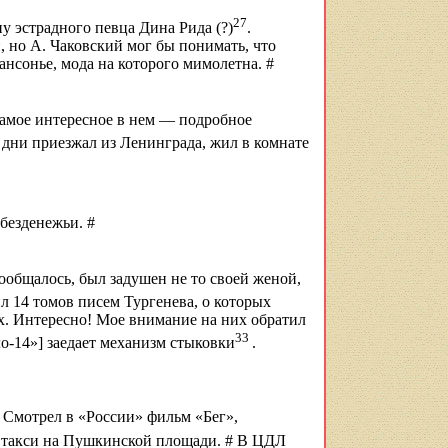
27
у эстрадного певца Дина Рида (?)
.
, но А. Чаковский мог бы понимать, что
нсонье, мода на которого мимолетна. #
Самое интересное в нем — подробное
ти дни приезжал из Ленинграда, жил в комнате
безденежьи
. #
сообщалось, был задушен не то своей женой,
ил 14 томов писем Тургенева, о которых
ях. Интересно! Мое внимание на них обратил
33
о-14»] заедает механизм стыковки
.
. Смотрел в «России» фильм «Бег»,
а такси на Пушкинской площади. # В ЦДЛ