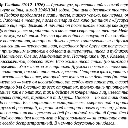
р Гладков (1912–1976)
— драматург, прославившийся самой перв
ануне войны, зимой 1940/1941 годов. Она шла в десятках театров
тя Гладков продолжал писать пьесы, такого успеха, как первая, о
. Работал в театре, писал сценарии для кино (начиная с «Гусар
нято еще три фильма. А начинал он после школы вообще как жу
До войны успел поработать в качестве секретаря в театре Мейе
 мемуары об этом. Уже во время войны в эвакуации близко общ
 воспоминания, которыми долгое время зачитывались его друзья 
еллигенции — перепечатывая, передавая друг другу как полулегал
л признанным знатоком в области литературы, писал и публиков
 Платонове,
Олеше
, Мандельштаме, Пастернаке и др.). Коллекц
ассказчиком, собеседником. Всю жизнь писал стихи (но никогда 
о времени. Ухаживал за женщинами. Дружил
со
множеством акте
, политиков, диссидентов того времени. Старался фиксировать
жизни — в дневнике, который вел чуть ли не с детства (но так 
смертью — умер он неожиданно, от сердечного приступа, в свое
рмацию для дневника из всех открытых, только лишь приоткрыт
дящее
как в политике, так и действия конкретных лиц, известных 
рвых (вторых, третьих и т.д.) рук... Иногда — но все-таки дово
 до сплетни. Был страстным «старателем» современной и прошл
 русской революций, персонажей истории нового времени). Докап
ных в сталинские времена людей (его родной младший брат Лев Г
Гладков отсидел шесть лет в
Каргопольлаге
— за «хранение анти
не всегда беспристрастный. В
чем-то
безусловно ошибался...