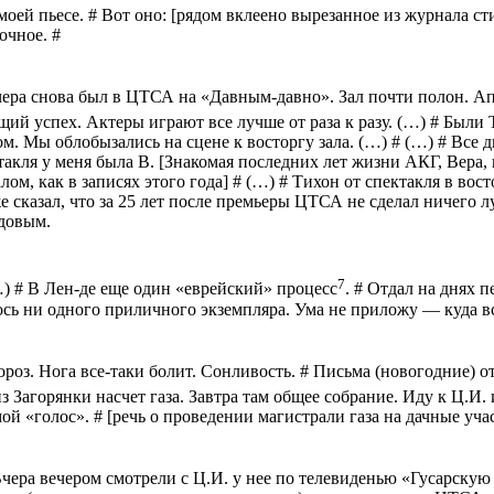
моей пьесе. # Вот оно: [рядом вклеено вырезанное из журнала с
очное. #
чера снова был в ЦТСА на «Давным-давно». Зал почти полон. А
щий успех. Актеры играют все лучше от раза к разу. (…) # Был
ом. Мы облобызались на сцене к восторгу зала
. (…) # (…) #
Все д
такля у меня была В. [Знакомая последних лет жизни АКГ, Вера,
ом, как в записях этого года] # (…) # Тихон от спектакля в вост
е сказал, что за 25 лет после премьеры ЦТСА не сделал ничего л
едовым.
7
…) # В Лен-де еще один «еврейский» процесс
. # Отдал на днях п
ось ни одного приличного экземпляра. Ума не приложу — куда в
ороз. Нога все-таки болит. Сонливость. # Письма (новогодние) о
из
Загорянки
насчет газа. Завтра там общее собрание. Иду к Ц.И.
мой «голос»
.
# [
р
ечь о проведении магистрали газа на дачные уча
Вчера вечером смотрели с Ц.И. у нее по телевиденью «Гусарскую 