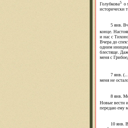
5
Голубкова
о 
исторически т
5 янв. В
конце. Настоя
и нас с Тихон
Вчера до спек
одним инициал
блестяще. Даж
меня с Грибо
7 янв. (
меня не остал
8 янв. М
Новые вести 
передаю ему 
10 янв. 