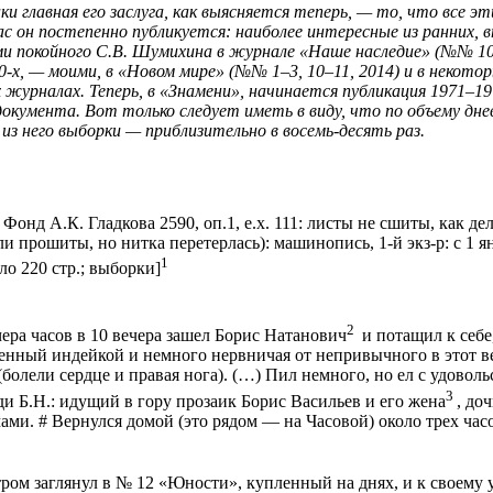
ки главная его заслуга, как выясняется теперь, — то, что все эти
с он постепенно публикуется: наиболее интересные из ранних, в
 покойного С.В. Шумихина в журнале «Наше наследие» (№№ 106–
-х, — моими, в «Новом мире» (№№ 1–3, 10–11, 2014) и в некотор
х журналах.
Теперь, в «Знамени», начинается публикация 1971–19
документа. Вот только следует иметь в виду, что по объему дн
з него выборки — приблизительно в восемь-десять раз.
 Фонд А.К. Гладкова 2590,
оп
.1, е.х. 111: листы не сшиты, как 
и прошиты, но нитка перетерлась): машинопись, 1-й
экз
-р: с 1 
1
ло 220 стр.; выборки]
2
чера часов в 10 вечера зашел Борис Натанович
и потащил к себе,
енный индейкой и немного нервничая от непривычного в этот ве
(болели сердце и правая нога
). (…)
Пил немного, но ел с удоволь
3
ди Б.Н.: идущий в гору прозаик Борис Васильев и его жена
, до
ами. # Вернулся домой (это рядом — на Часовой) около трех час
тром заглянул в № 12 «Юности»,
купленный
на днях, и к своему