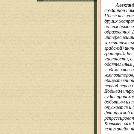
Александ
созданной нак
После нее, хо
других жанрах
по ним было с
образования. 
интереснейшие
замечательные
градской) инт
границей). Бы
частности, о
обаятельным р
людьми своег
композиторов
общественной 
первой перед 
Добывал инфо
судил
происхо
добытым из пе
опускается и
французской и
репрессирован
Колымы, сам 
«
стукачей
», 