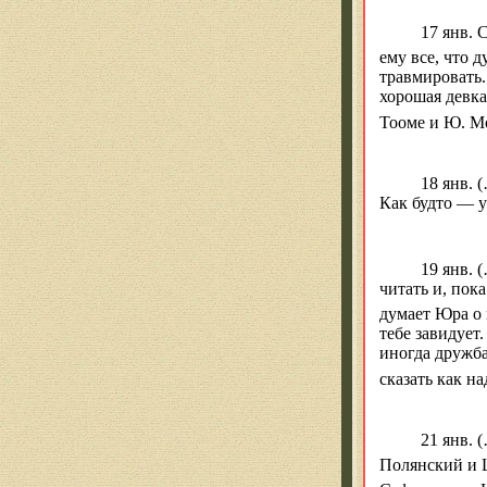
17 янв. 
ему все, что 
травмировать
хорошая девка
Тооме
и Ю.
М
18 янв
. 
Как будто — у
19 янв
. 
читать и, пока
думает Юра о 
тебе завидует
иногда дружба
сказать как н
21 янв
. 
Полянский и