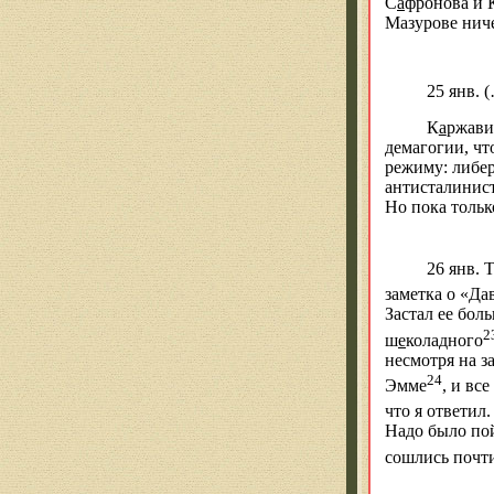
С
а
фронова и
Мазурове нич
25 янв
. 
К
а
ржав
демагогии, чт
режиму:
либе
антисталинис
Но пока толь
26 янв. 
заметка о «Да
Застал ее бол
2
ш
е
коладного
несмотря на з
24
Эмме
, и вс
что я ответил
Надо было пой
сошлись почти