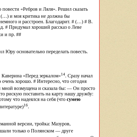
 повести «Ребров и Ляля». Решил сказать
(…)
и моя критика не должна бы
 немного и расстроен. Благодарит
. # (…) #
В.
ад. # Придумал хороший рассказ о Леве
и и пр. ##
рил Юру основательно переделать повесть.
14
 Каверина «Перед зеркалом»
. Сразу начал
то очень хорошо. # Интересно, что сегодня
ы мной возмущена и сказала бы: — Он просто
 что рискую поставить на карту нашу дружбу:
отому что надеялся на себя (что
сумею
16
литературе)
.
уманной версии, тройка: Мазуров,
лышали только о Полянском — друге