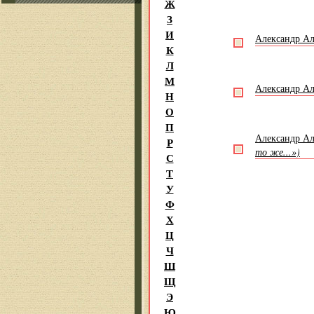
Ж
З
И
Александр А
К
Л
М
Александр А
Н
О
П
Александр А
Р
то же...»)
С
Т
У
Ф
Х
Ц
Ч
Ш
Щ
Э
Ю