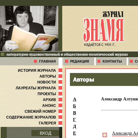
литературно-художественный и общественно-политический журнал
ГЛАВНАЯ
РЕДАКЦИЯ
КОНТАКТЫ
С
ИСТОРИЯ ЖУРНАЛА
АВТОРЫ
Авторы
НОВОСТИ
ЛАУРЕАТЫ ЖУРНАЛА
ПРОЕКТЫ
А
Александр Алтун
АРХИВ
Б
АНОНС
В
СВЕЖИЙ НОМЕР
СОДЕРЖАНИЕ ЖУРНАЛОВ
Г
ГАЛЕРЕЯ
Д
Е
Александр А
ВХОД