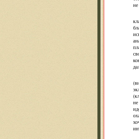
не
кл
бл
ис
ан
пл
св
ко
да
(в
эк
(к
не
ид
ох
хо
ин