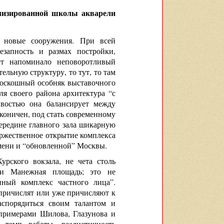
лизированной школы акварели
е новые сооружения. При всей
езапность и размах постройки,
ет напоминало неповоротливый
ельную структуру, то тут, то там
роскошный особняк выставочного
я своего района архитектура “с
ивостью она балансирует между
коничен, под стать современному
середине главного зала шикарную
оржественное открытие комплекса
мени и “обновленной” Москвы.
урского вокзала, не чета столь
 и Манежная площадь; это не
нный комплекс частного лица”.
 причислят или уже причисляют к
аспорядиться своим талантом и
 примерами Шилова, Глазунова и
 темп работы, реалистичность