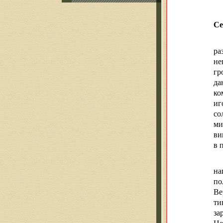
Се
ра
не
гр
да
ко
иг
со
ми
ви
в 
на
по
Ве
ти
за
Це