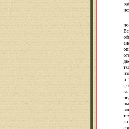
ра
не
по
Ве
об
ан
оп
от
дв
тв
из
и 
фо
за
не
ок
во
те
ко
со