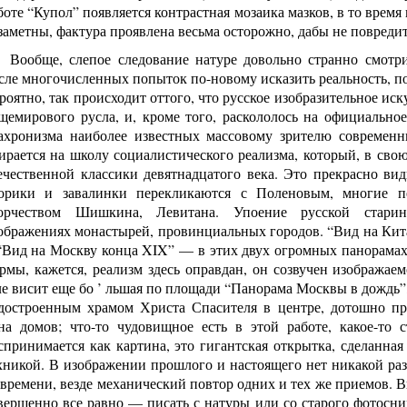
боте “Купол” появляется контрастная мозаика мазков, в то время
заметны, фактура проявлена весьма осторожно, дабы не повреди
Вообще, слепое следование натуре довольно странно смотр
сле многочисленных попыток по-новому исказить реальность, по
роятно, так происходит оттого, что русское изобразительное иск
щемирового русла, и, кроме того, раскололось на официально
ахронизма наиболее известных массовому зрителю совреме
ирается на школу социалистического реализма, который, в свою
ечественной классики девятнадцатого века. Это прекрасно в
орики и завалинки перекликаются с Поленовым, многие пе
орчеством Шишкина, Левитана. Упоение русской стари
ображениях монастырей, провинциальных городов. “Вид на Кита
“Вид на Москву конца XIX” — в этих двух огромных панорамах
рмы, кажется, реализм здесь оправдан, он созвучен изображае
ле висит еще бо
’
льшая по площади “Панорама Москвы в дождь”,
достроенным храмом Христа Спасителя в центре, дотошно пр
на домов; что-то чудовищное есть в этой работе, какое-то с
спринимается как картина, это гигантская открытка, сделанн
хникой. В изображении прошлого и настоящего нет никакой ра
 времени, везде механический повтор одних и тех же приемов. В
вершенно все равно — писать с натуры или со старого фотосн