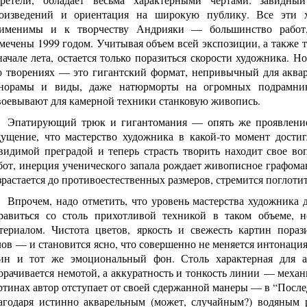
оизведений и ориентация на широкую публику. Все эти ха
именимы и к творчеству Андрияки — большинство работ,
мечены 1999 годом. Учитывая объем всей экспозиции, а также т
начале лета, остается только поразиться скорости художника. Н
о творениях — это гигантский формат, непривычный для аква
норамы и виды, даже натюрморты на огромных подрамник
воевывают для камерной техники станковую живопись.
Эпатирующий трюк и гигантомания — опять же проявление 
ущение, что мастерство художника в какой-то момент достигл
видимой преградой и теперь страсть творить находит свое во
бот, инерция ученического запала рождает живописное графома
зрастается до противоестественных размеров, стремится поглотить
Впрочем, надо отметить, что уровень мастерства художника 
равиться со столь прихотливой техникой в таком объеме, н
териалом. Чистота цветов, яркость и свежесть картин пора
лов — и становится ясно, что совершенно не меняется интонация
ин и тот же эмоциональный фон. Столь характерная для а
орачивается немотой, а аккуратность и тонкость линии — меха
ртинах автор отступает от своей сдержанной манеры — в “После
агодаря истинно акварельным (может, случайным?) водяным 