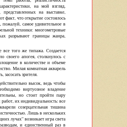
рактеристики, на мой взгляд,
 представленных на выставке,
от факт, что открытие состоялось
о, пожалуй, самое удивительное в
рельной техники: многометровые
ах разрывают границы жанра,
все того же типажа. Создается
о своего апогея, столкнулось с
площение в количестве и объеме
нство. Милая комнатная акварель
, засосать зрителя.
действительно высок, ведь чтобы
еобходимо виртуозное владение
зительны, но стоит пройти пару
 работ, их индивидуальность: все
кварели созерцательная тишина
нистичностью. Лишь в нескольких
дних лучах” возникает игра света
разводам, и единственный раз в