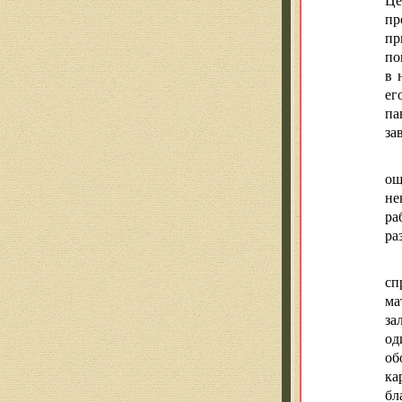
пр
пр
по
в 
ег
па
за
ощ
не
ра
ра
сп
ма
за
од
об
ка
бл