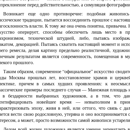
 преклонение перед действительностью, а симуляция фотографии
Возникает еще одно противоречие: подобная живопись
ассические традиции, пытается воссоединить прошлое с настоящ
агосклонность власти. К тому же она очень понятна, привычна. 
кусство оперирует, способны обеспечить лишь место в пр
ахронизмом, технической штудией, либо, пытаясь изобра
акатом, декорацией. Пытаясь схватить настоящий момент и испо
оего ремесла, делая картину предельно реалистичной, художни
нечным результатом является современность, помещенная в м
лекого прошлого.
Таким образом, современное “официальное” искусство сводит
иды Москвы прошлых лет, восстановление храмов и церкве
лектике, причем в самых худших проявлениях: к неосмыс
лассические примеры последнего случая — Манежная площадь и с
 в бездарности выбранных художников, а в том, что д
ентифицировать новейшее время — невыполним в принц
арактеризовать эпоху, живя в ней, или оттого, что связь с д
чется вести свою родословную, утеряна и оно воспринимается 
тересом, а может, просто возможности самой живописи устарели 
Делом всей жизни художника является умение запечатлеть в