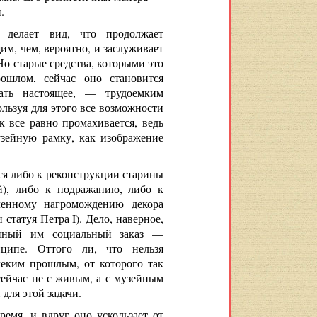
.
 делает вид, что продолжает
им, чем, вероятно, и заслуживает
Но старые средства, которыми это
ошлом, сейчас оно становится
жать настоящее, — трудоемким
льзуя для этого все возможности
к все равно промахивается, ведь
узейную рамку, как изображение
ся либо к реконструкции старины
й), либо к подражанию, либо к
ленному нагромождению декора
татуя Петра I). Дело, наверное,
анный им социальный заказ —
ипе. Оттого ли, что нельзя
алеким прошлым, от которого так
сейчас не с живым, а с музейным
для этой задачи.
ремя, и вдруг оно ускользает от