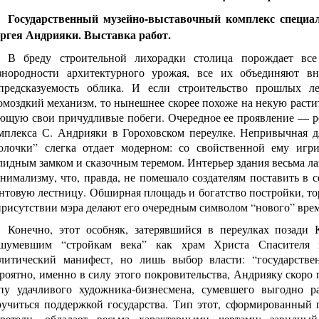
Государственный музейно-выставочный комплекс специа
ргея Андрияки. Выставка работ.
В бреду строительной лихорадки столица порождает вс
знородности архитектурного урожая, все их объединяют вн
предсказуемость облика. И если строительство прошлых л
омоздкий механизм, то нынешнее скорее похоже на некую растит
ющую свои причудливые побеги. Очередное ее проявление — 
мплекса С. Андрияки в Гороховском переулке. Непривычная дл
олочки” слегка отдает модерном: со свойственной ему игр
лидным замком и сказочным теремом. Интерьер здания весьма ла
нимализму, что, правда, не помешало создателям поставить в 
нтовую лестницу. Обширная площадь и богатство постройки, т
присутствии мэра делают его очередным символом “нового” вре
Конечно, этот особняк, затерявшийся в переулках позади К
шумевшим “стройкам века” как храм Христа Спасителя
литический манифест, но лишь выбор власти: “государстве
роятно, именно в силу этого покровительства, Андрияку скоро
пу удачливого художника-бизнесмена, сумевшего выгодно р
ручиться поддержкой государства. Тип этот, сформированный
ретели, обладает весьма характерными чертами: завидный