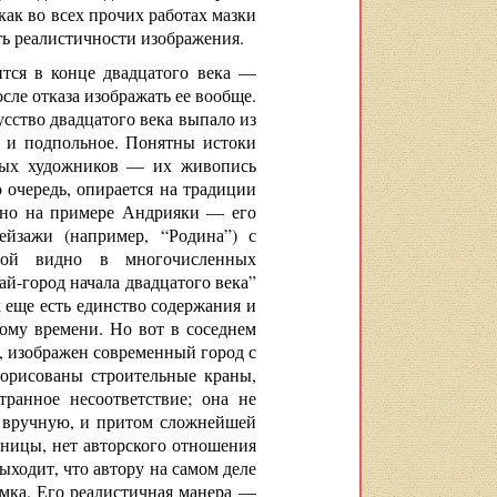
 как во всех прочих работах мазки
ть реалистичности изображения.
ится в конце двадцатого века —
сле отказа изображать ее вообще.
усство двадцатого века выпало из
е и подпольное. Понятны истоки
нных художников — их живопись
 очередь, опирается на традиции
идно на примере Андрияки — его
йзажи (например, “Родина”) с
ной видно в многочисленных
й-город начала двадцатого века”
 еще есть единство содержания и
мому времени. Но вот в соседнем
 изображен современный город с
орисованы строительные краны,
транное несоответствие; она не
ая вручную, и притом сложнейшей
зницы, нет авторского отношения
ыходит, что автору на самом деле
имка. Его реалистичная манера —