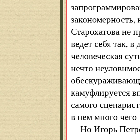
запрограммирова
закономерность, 
Старохатова не п
ведет себя так, в
человеческая сут
нечто неуловимое
обескураживающа
камуфлируется в
самого сценарист
в нем много чего
Но Игорь Петр