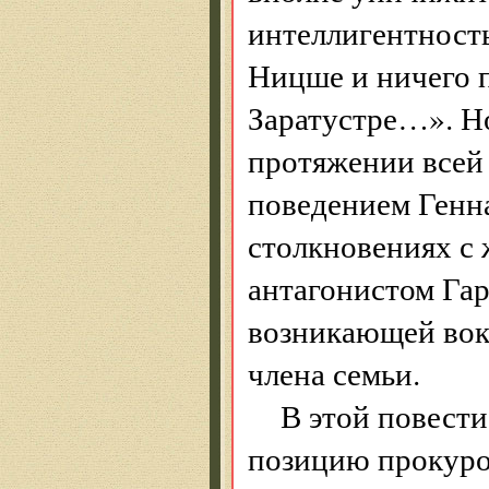
интеллигентность
Ницше и ничего п
Заратустре…». Но
протяжении всей
поведением Генн
столкновениях с
антагонистом Гар
возникающей вок
члена семьи.
В этой повест
позицию прокурор