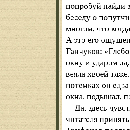
попробуй найди з
беседу о попутч
многом, что когд
А это его ощущен
Ганчуков: «Глебов
окну и ударом л
веяла хвоей тяже
потемках он едва
окна, подышал, п
Да, здесь чувс
читателя принять
Трифонов последо