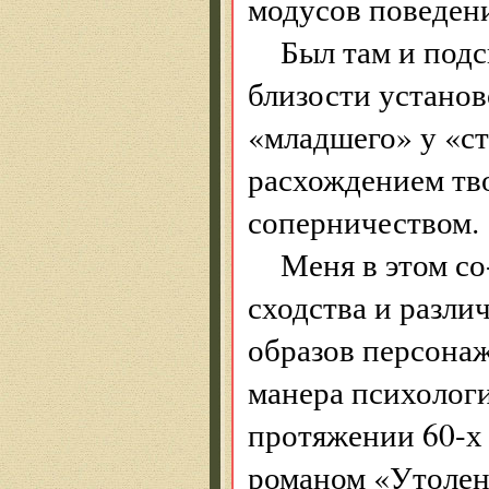
модусов поведен
Был там и под
близости установ
«младшего» у «с
расхождением тв
соперничеством.
Меня в этом с
сходства и разли
образов персонаж
манера психологи
протяжении 60-х 
романом «Утолен