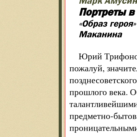
Марк Амусин
Портреты в
«Образ героя
Маканина
Юрий Трифоно
пожалуй, значите
позднесоветского
прош­лого века. 
талантливейшими
предметно-бытов
проницательными