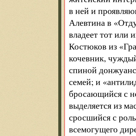
в ней и проявляю
Алевтина в «Отд
владеет тот или 
Костюков из «Гр
кочевник, чужды
спиной донжуанск
семей; и «антили
бросающийся с но
выделяется из ма
сросшийся с роль
всемогущего дир