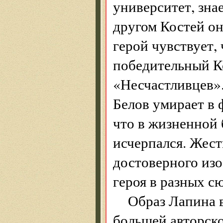
университет, зна
другом Костей он
герой чувст­вует,
победительный К
«Несчастливцев».
Белов умирает в 
что в жизненной 
исчерпался. Жест
достоверного изо
героя в разных с
Образ Лапина 
большей авторск