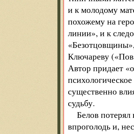
и к молодому мат
похожему на гер
линии», и к сле
«Безотцовщины»,
Ключареву («Пове
Автор придает «о
психологическое 
существенно влия­
судьбу.
Белов потерял 
впроголодь и, не