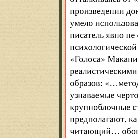
произведении док
умело использов
писатель явно не
психологической 
«Голоса» Маканин
реалистиче­скими
образов: «…метод
узнаваемые черто
крупноблочные с
предполагают, ка
читающий… обопре