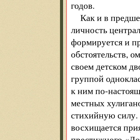
годов.
Как и в предш
личность центра
формируется и пр
обстоятельств, о
своем детском д
группой одноклас
к ним по-настоящ
местных хулигано
стихийную силу. 
восхищается прия
престижного «До