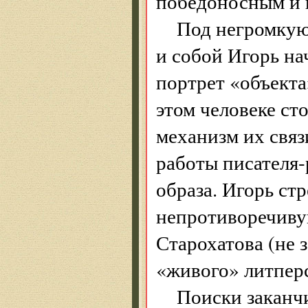
победоносным и
Под негромкую
и собой Игорь на
портрет «объекта
этом человеке ст
механизм их связ
работы писателя-
образа. Игорь ст
непротиворечиву
Старохатова (не 
«живого» литпер
Поиски заканч