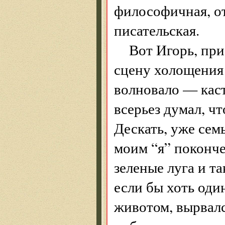
философичная, от
писательская.
Вот Игорь, при
сцену холощения 
волновало — каст
всерьез думал, чт
Дескать, уже семь
моим “я” поконче
зеленые луга и та
если бы хоть оди
животом, вырвалс