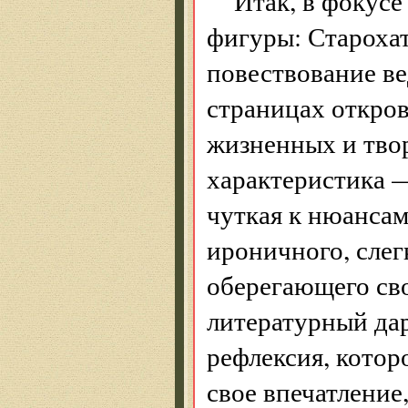
Итак, в фокусе
фигуры: Старохат
повествование ве
страницах откров
жизненных и твор
характеристика —
чуткая к нюансам
ироничного, слег
оберегающего сво
литературный да
рефлексия, котор
свое впечатление