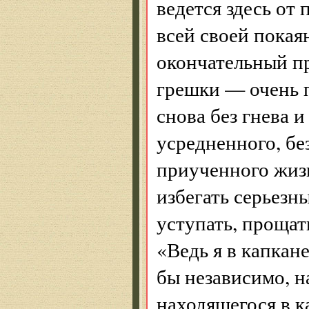
ведется здесь от 
всей своей покая
окончательный пр
грешки — очень п
снова без гнева 
усредненного, бе
приученного жиз
избегать серьезн
уступать, прощать
«Ведь я в капкан
бы независимо, н
находящегося в к