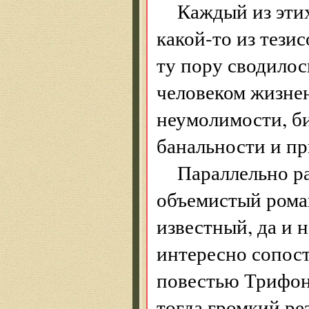
Каждый из эти
какой-то из тези
ту пору сводилос
человеком жизне
неумолимости, би
банальности и п
Параллельно р
объемистый роман
известный, да и 
интересно сопост
повестью Трифон
тогда громкий ре