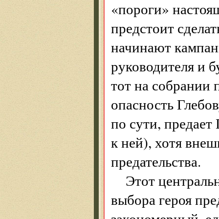
«пороги» настоя
предстоит сделать
начинают кампан
руководителя и б
тот на собрании 
опасность Глебов
по сути, предает
к ней), хотя вне
предательства.
Этот централь
выбора героя пре
закономерный, е