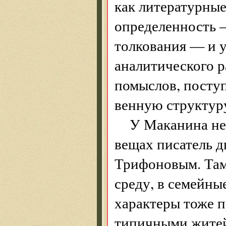
как литературные
определенность 
толкования — и у
аналитического р
помыслов, поступ
венную структур
У Маканина нес
вещах писатель д
Трифоновым. Там
среду, в семейны
характеры тоже п
типичными житей