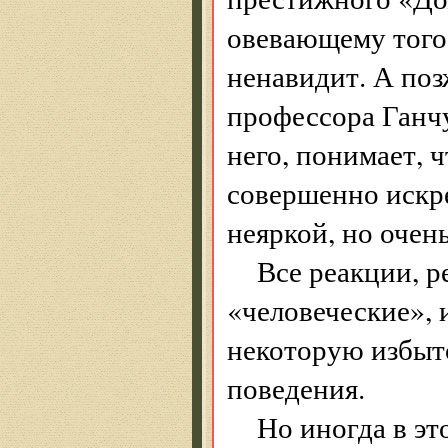
овевающему того
ненавидит. А поз
профессора Ганчу
него, понимает, 
совершенно искре
неяркой, но очен
Все реакции, р
«человеческие», 
некоторую избыт
поведения.
Но иногда в эт