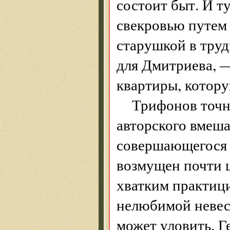
состоит быт. И т
свекровью путем 
старушкой в труд
для Дмитриева, 
квартиры, котору
Трифонов точно
авторского вмеша
совершающегося 
возмущен почти 
хватким практици
нелюбимой невес
может уловить. Г