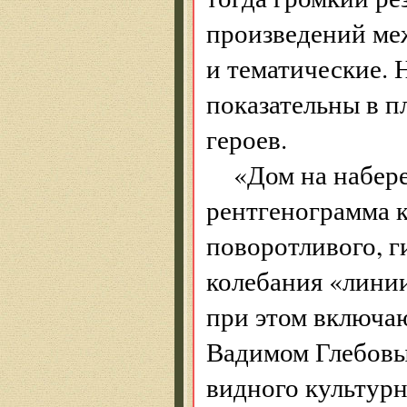
произведений ме
и тематические. 
показательны в п
героев.
«Дом на набер
рентгенограмма 
поворотливого, г
колебания «лини
при этом включаю
Вадимом Глебовы
видного культурн