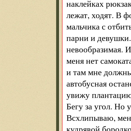
наклейках рюкзак
лежат, ходят. В ф
мальчика с отбит
парни и девушки.
невообразимая. И
меня нет самокат
и там мне должны
автобусная остано
увижу плантацию 
Бегу за угол. Но 
Всхлипываю, меня
кудрявой бородкой