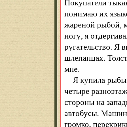
Покупатели тыкаю
понимаю их языко
жареной рыбой, 
ногу, я отдергив
ругательство. Я 
шлепанцах. Толст
мне.
Я купила рыбы,
четыре разноэтаж
стороны на запа
автобусы. Машины
громко, перекрик