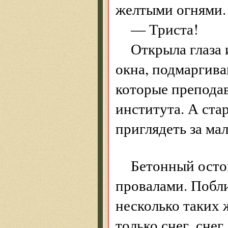
желтыми огнями.
— Триста!
Открыла глаза 
окна, подмаргива
которые преподав
института. А ста
приглядеть за ма
Бетонный осто
провалами. Побли
несколько таких 
только снег, снег