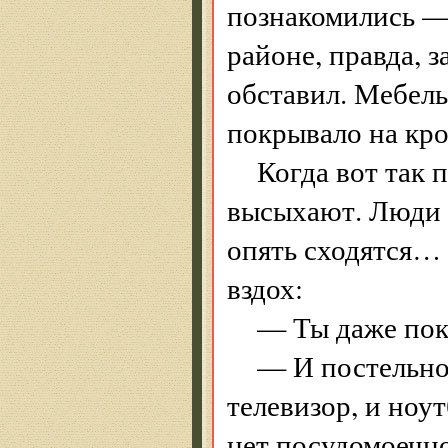
познакомились — 
районе, правда, з
обставил. Мебель
покрывало на кро
Когда вот так 
высыхают. Люди с
опять сходятся… 
вздох:
— Ты даже по
— И постельное
телевизор, и ноут
нет посудомоечно