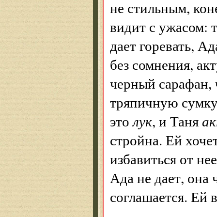
не стильным, кон
видит с ужасом: 
дает горевать, Ад
без сомнения, ак
черный сарафан,
тряпичную сумку-
это
лук
, и Таня
ак
стройна. Ей хоч
избавиться от нее
Ада не дает, она
соглашается. Ей в