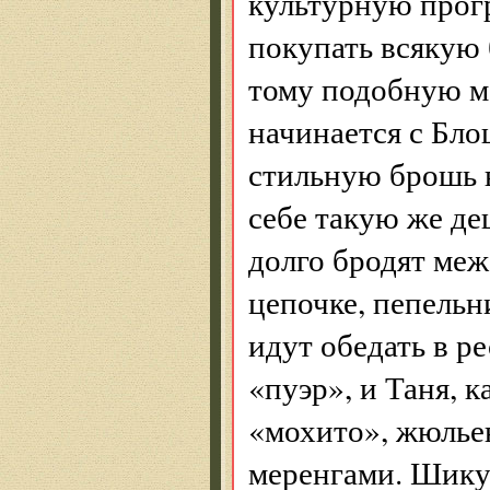
культурную прогр
покупать всякую 
тому подобную ме
начинается с Бло
стильную брошь в
себе такую же де
долго бродят меж
цепочке, пепель
идут обедать в р
«пуэр», и Таня, 
«мохито», жюльен
меренгами. Шикуе