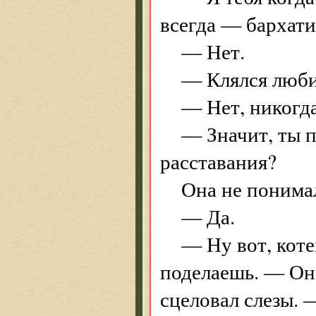
всегда — бархати
— Нет.
— Клялся люби
— Нет, никогда
— Значит, ты 
расставания?
Она не понимал
— Да.
— Ну вот, коте
поделаешь. — Он 
сцеловал слезы. —