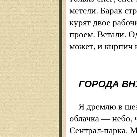
метели. Барак ст
курят двое рабоч
проем. Встали. О
может, и кирпич 
ГОРОДА ВН
Я дремлю в ше
облачка — небо, 
Сентрал-парка. М