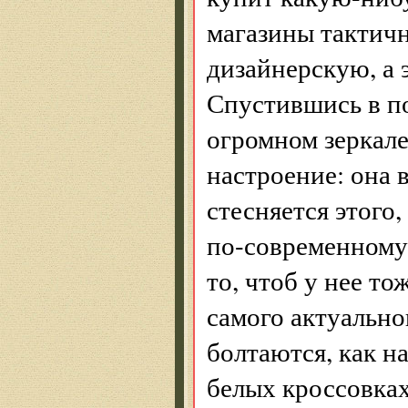
магазины тактичн
дизайнерскую, а э
Спустившись в по
огромном зеркале 
настроение: она 
стесняется этого
по-современному 
то, чтоб у нее то
самого актуально
болтаются, как н
белых кроссовках