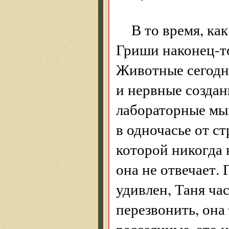
В то время, ка
Гриши наконец-то
Животные сегодн
и нервные создан
лабораторные мыш
в одночасье от с
которой никогда 
она не отвечает. 
удивлен, Таня час
перезвонить, она
рассеянные, это н