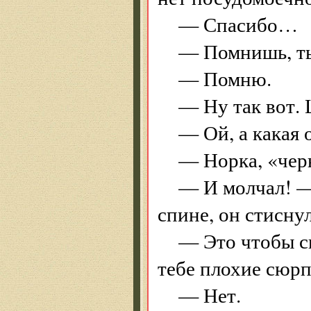
— Спасибо…
— Помнишь, ты
— Помню.
— Ну так вот. 
— Ой, а какая 
— Норка, «чер
— И молчал! —
спине, он стиснул
— Это чтобы с
тебе плохие сюр
— Нет.