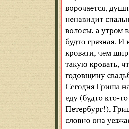
ворочается, душн
ненавидит спальн
волосы, а утром 
будто грязная. И
кровати, чем шир
такую кровать, ч
годовщину свадьб
Сегодня Гриша на
еду (будто кто-т
Петербург!), Гри
словно она уезжа