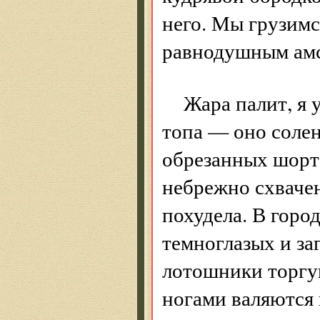
него. Мы грузимс
равнодушным ам
Жара палит, я 
топа — оно солен
обрезанных шорта
небрежно схвачен
похудела. В горо
темноглазых и за
лотошники торгу
ногами валяются 