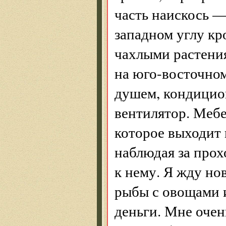
часть наискось —
западном углу к
чахлыми растения
на юго-восточном,
душем, кондицион
вентилятор. Мебел
которое выходит н
наблюдая за про
к нему. Я жду но
рыбы с овощами 
деньги. Мне очень