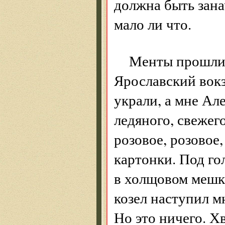
должна быть зана
мало ли что.
Менты прошли,
Ярославский вокз
украли, а мне А
ледяного, свежег
розовое, розовое
картонки. Под го
в холщовом мешк
козел наступил м
Но это ничего. Х