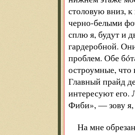
столовую вниз, к
черно-белыми фот
сплю я, будут и 
гардеробной. Они
проблем. Обе бóт
остроумные, что 
Главный прайд де
интересуют его. 
Фиби», — зову я,
На мне обрезан