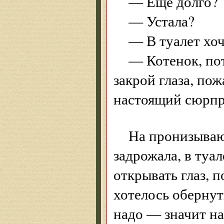
— Еще долго?
— Устала?
— В туалет хоч
— Котенок, по
закрой глаза, пож
настоящий сюрпр
На пронизываю
задрожала, в туал
открывать глаз, п
хотелось оберну
надо — значит на