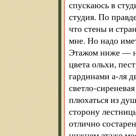
спускаюсь в студ
студия. По правде
что стены и стр
мне. Но надо име
Этажом ниже — н
цвета ольхи, пе
гардинами а-ля д
светло-сиреневая
плюхаться из ду
сторону лестниц
отлично состарен
нижнем этаже мое