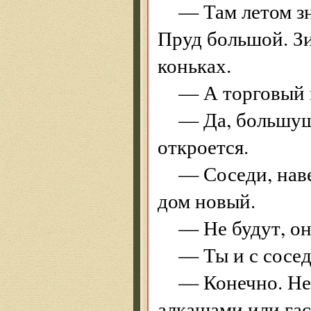
— Там летом зн
Пруд большой. З
коньках.
— А торговый 
— Да, большущи
откроется.
— Соседи, наве
дом новый.
— Не будут, он
— Ты и с сосе
— Конечно. Не 
алкашами или гас