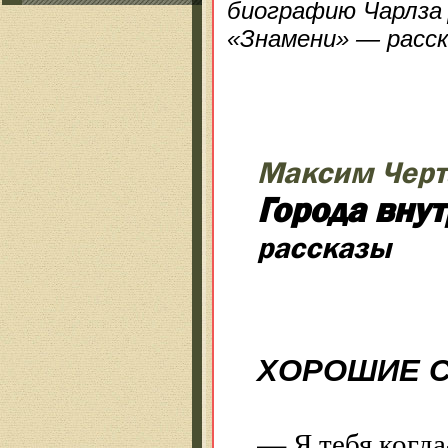
биографию Чарлза 
«Знамени» — расска
Максим Черт
Города вну
рассказы
ХОРОШИЕ 
— Я тебя когд