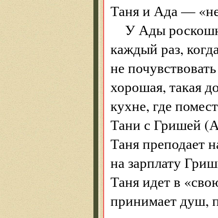
Таня и Ада — «не
У Ады роскошна
каждый раз, когда
не почувствовать 
хорошая, такая д
кухне, где помес
Тани с Гришей (
Таня преподает н
на зарплату Гриш
Таня идет в «сво
принимает душ, п