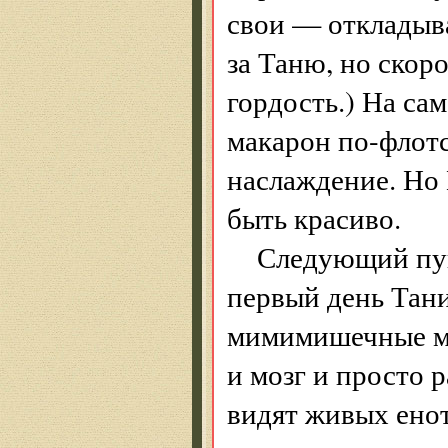
свои — откладыва
за Таню, но скоро
гордость.) На сам
макарон по-флотс
наслаждение. Но 
быть красиво.
Следующий пун
первый день Тани
мимимишечные ме
и мозг и просто 
видят живых енот