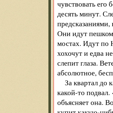
чувствовать его 
десять минут. С
предсказаниями, 
Они идут пешком
мостах. Идут по
хохочут и едва н
слепит глаза. Ве
абсолютное, бесп
За квартал до 
какой-то подвал
объясняет она. В
купит какую-нибу