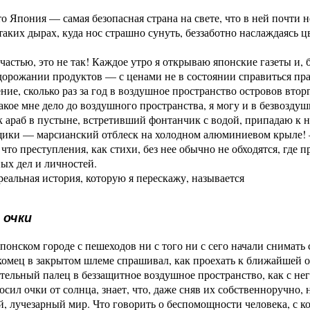
о Япония — самая безопасная страна на свете, что в ней почти 
 таких дырах, куда нос страшно сунуть, беззаботно наслаждаясь 
частью, это не так! Каждое утро я открываю японские газеты и,
орожании продуктов — с ценами не в состоянии справиться прав
ие, сколько раз за год в воздушное пространство островов вто
кое мне дело до воздушного пространства, я могу и в безвозд
к араб в пустыне, встретивший фонтанчик с водой, припадаю к не
ики — марсианский отблеск на холодном алюминиевом крыле! 
что преступления, как стихи, без нее обычно не обходятся, где
ых дел и личностей.
реальная история, которую я перескажу, называется
 очки
понском городе с пешеходов ни с того ни с сего начали снимат
комец в закрытом шлеме спрашивал, как проехать к ближайшей о
ательный палец в беззащитное воздушное пространство, как с нег
носил очки от солнца, знает, что, даже сняв их собственноручно,
й, лучезарный мир. Что говорить о беспомощности человека, с 