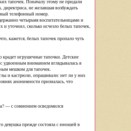
ких тапочек. Поначалу этому не придали
к, директриса, не желавшая возбуждать
стный телефонный номер.
держанно четырьмя воспитательницами и
 и уточнил, сколько исчезло белых тапочек,
то, кажется, белых тапочек пропало чуть
то крадет игрушечные тапочки. Детские
, с удвоенным вниманием вглядывалась в
чным мешком для тапочек.
лы и кастрюли, опрашивали: нет ли у них
ловиях анонимности призналась, что
ка? — с сомнением осведомился
то девушка прежде состояла с юношей в