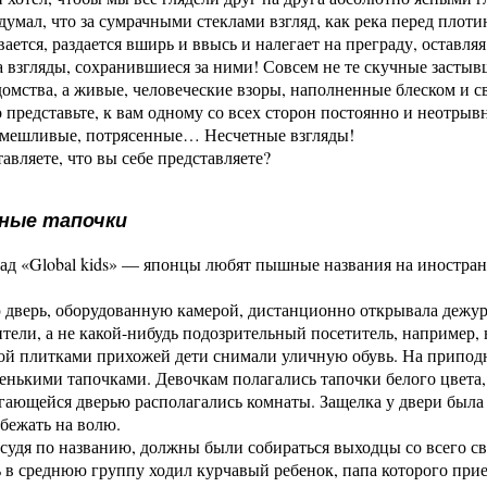
думал, что за сумрачными стеклами взгляд, как река перед плоти
ается, раздается вширь и ввысь и налегает на преграду, оставля
а взгляды, сохранившиеся за ними! Совсем не те скучные застыв
омства, а живые, человеческие взоры, наполненные блеском и с
 представьте, к вам одному со всех сторон постоянно и неотры
смешливые, потрясенные… Несчетные взгляды!
авляете, что вы себе представляете?
ные тапочки
сад «Global kids» — японцы любят пышные названия на иностр
дверь, оборудованную камерой, дистанционно открывала дежурн
тели, а не какой-нибудь подозрительный посетитель, например, 
ой плитками прихожей дети снимали уличную обувь. На припод
енькими тапочками. Девочкам полагались тапочки белого цвета
гающейся дверью располагались комнаты. Защелка у двери была
сбежать на волю.
 судя по названию, должны были собираться выходцы со всего св
в среднюю группу ходил курчавый ребенок, папа которого приех