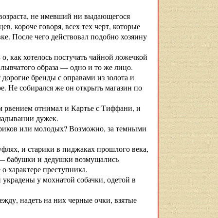
 возраста, не имевший ни выдающегося
ев, короче говоря, всех тех черт, которые
ке. После чего действовал подобно хозяину
о, как хотелось постучать чайной ложечкой
плывчатого образа — одно и то же лицо.
 дорогие бренды с оправами из золота и
ое. Не собирался же он открыть магазин по
м рвением отнимал и Картье с Тиффани, и
кладывании дужек.
риков или молодых? Возможно, за темными
флях, и старики в пиджаках прошлого века,
и — бабушки и дедушки возмущались
 о характере преступника.
 украдены у мохнатой собачки, одетой в
жду, надеть на них черные очки, взятые