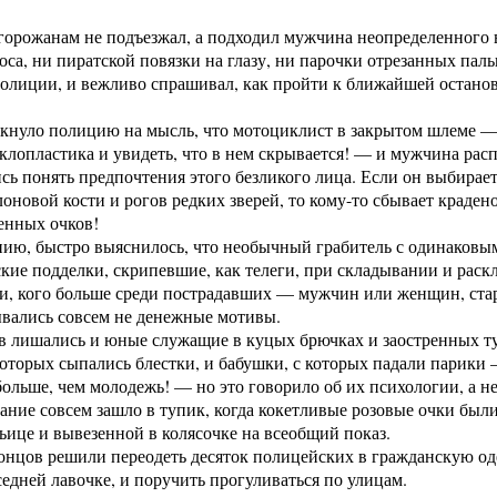
горожанам не подъезжал, а подходил мужчина неопределенного
оса, ни пиратской повязки на глазу, ни парочки отрезанных пальц
полиции, и вежливо спрашивал, как пройти к ближайшей останов
кнуло полицию на мысль, что мотоциклист в закрытом шлеме — 
еклопластика и увидеть, что в нем скрывается! — и мужчина рас
ь понять предпочтения этого безликого лица. Если он выбирает
лоновой кости и рогов редких зверей, то кому-то сбывает краден
енных очков!
ию, быстро выяснилось, что необычный грабитель с одинаковы
кие подделки, скрипевшие, как телеги, при складывании и рас
и, кого больше среди пострадавших — мужчин или женщин, ста
ывались совсем не денежные мотивы.
в лишались и юные служащие в куцых брючках и заостренных ту
которых сыпались блестки, и бабушки, с которых падали парик
ольше, чем молодежь! — но это говорило об их психологии, а не
ание совсем зашло в тупик, когда кокетливые розовые очки были
ьице и вывезенной в колясочке на всеобщий показ.
онцов решили переодеть десяток полицейских в гражданскую оде
седней лавочке, и поручить прогуливаться по улицам.