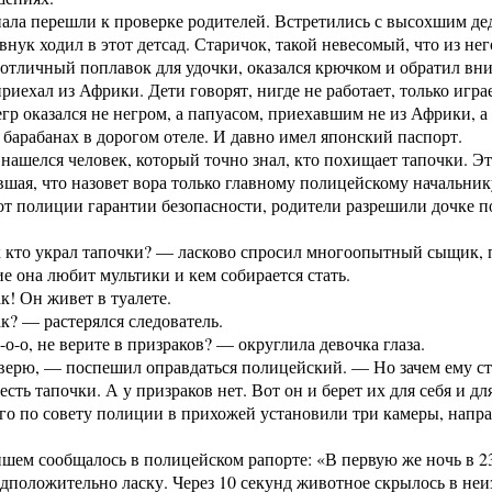
ала перешли к проверке родителей. Встретились с высохшим д
 внук ходил в этот детсад. Старичок, такой невесомый, что из н
отличный поплавок для удочки, оказался крючком и обратил вни
риехал из Африки. Дети говорят, нигде не работает, только игра
гр оказался не негром, а папуасом, приехавшим не из Африки, 
а барабанах в дорогом отеле. И давно имел японский паспорт.
нашелся человек, который точно знал, кто похищает тапочки. Э
вшая, что назовет вора только главному полицейскому начальник
т полиции гарантии безопасности, родители разрешили дочке 
 кто украл тапочки? — ласково спросил многоопытный сыщик, 
ие она любит мультики и кем собирается стать.
! Он живет в туалете.
? — растерялся следователь.
о-о, не верите в призраков? — округлила девочка глаза.
ерю, — поспешил оправдаться полицейский. — Но зачем ему ст
есть тапочки. А у призраков нет. Вот он и берет их для себя и д
го по совету полиции в прихожей установили три камеры, напра
шем сообщалось в полицейском рапорте: «В первую же ночь в 2
дположительно ласку. Через 10 секунд животное скрылось в неи