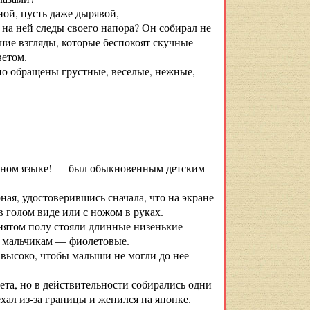
ной, пусть даже дырявой,
я на ней следы своего напора? Он собирал не
шие взгляды, которые беспокоят скучные
ветом.
вно обращены грустные, веселые, нежные,
анном языке! — был обыкновенным детским
ая, удостоверившись сначала, что на экране
в голом виде или с ножом в руках.
нятом полу стояли длинные низенькие
, мальчикам — фиолетовые.
 высоко, чтобы малыши не могли до нее
ета, но в действительности собирались одни
ал из-за границы и женился на японке.