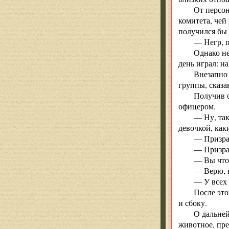
От персон
комитета, чей
получился бы 
— Негр, п
Однако не
день играл: н
Внезапно 
группы, сказа
Получив о
офицером.
— Ну, так
девочкой, как
— Призрак
— Призрак
— Вы что-
— Верю, в
— У всех 
После это
и сбоку.
О дальней
животное, пре