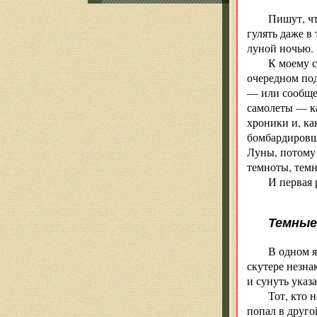
Пишут, чт
гулять даже в
луной ночью.
К моему с
очередном под
— или сообщен
самолеты — ка
хроники и, ка
бомбардировщ
Луны, потому 
темноты, темн
И первая 
Темные
В одном я
скутере незна
и сунуть указ
Тот, кто 
попал в друго