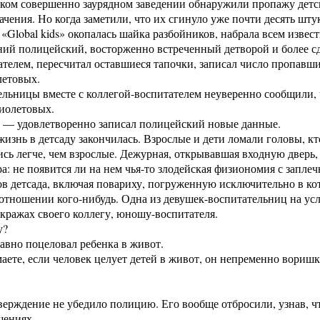
аком совершенно заурядном заведении обнаружили пропажу детс
ачения. Но когда заметили, что их сгинуло уже почти десять шту
в «Global kids» окопалась шайка разбойников, набрала всем изве
ний полицейский, восторженно встреченный детворой и более с
телем, пересчитал оставшиеся тапочки, записал число пропавших
летовых.
льницы вместе с коллегой-воспитателем неуверенно сообщили, ч
иолетовых.
 — удовлетворенно записал полицейский новые данные.
изнь в детсаду закончилась. Взрослые и дети ломали головы, к
сь легче, чем взрослые. Дежурная, открывавшая входную дверь
а: не появится ли на нем чья-то злодейская физиономия с за­пле
в детсада, включая повариху, погруженную исключительно в кот
отношении кого-нибудь. Одна из девушек-воспитательниц на ус
 кражах своего коллегу, юношу-воспитателя.
у?
вно поцеловал ребенка в живот.
ете, если человек целует детей в живот, он непременно вориш
верждение не убедило полицию. Его вообще отбросили, узнав, ч
шениях.