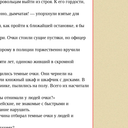
овольцам выйти из строя. К его гордости,
енно, дымчатая! — упорхнули взятые для
, как пройти к ближайшей остановке, я бы
ери. Очки стоили сущие пустяки, но офицер
торому в полиции торжественно вручили
яти лет, одиноко живший в скромной
щились темные очки. Они чернели на
ачали книжный шкаф и шкафчик с дисками. В
нике, пылились на полу. Всего их насчитали
вы отнимали у людей очки?»
цейские, не знакомые с быстрыми и
ание нарушить.
жчина отбирал темные очки у людей и
лазами?