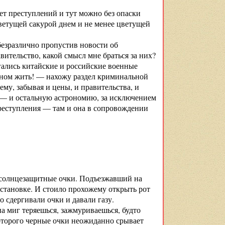
нет преступлений и тут можно без опаски
цветущей сакурой днем и не менее цветущей
 безразлично пропустив новости об
ительство, какой смысл мне браться за них?
ргались китайские и российские военные
ушном жить! — нахожу раздел криминальной
му, забывая и цены, и правительства, и
— и остальную астрономию, за исключением
 преступления — там и она в сопровождении
ь солнцезащитные очки. Подъезжавший на
становке. И стоило прохожему открыть рот
о сдергивали очки и давали газу.
 на миг теряешься, зажмуриваешься, будто
которого черные очки неожиданно срывает