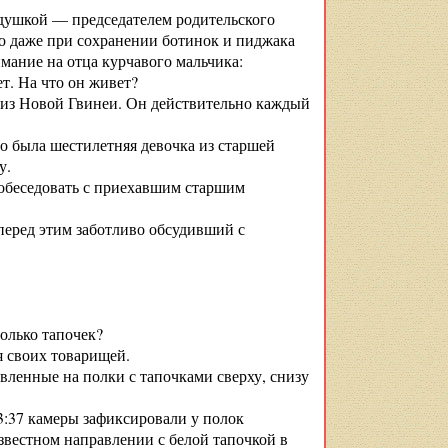
едушкой — председателем родительского
его даже при сохранении ботинок и пиджака
мание на отца курчавого мальчика:
ет. На что он живет?
а из Новой Гвинеи. Он действительно каждый
то была шестилетняя девочка из старшей
у.
побеседовать с приехавшим старшим
перед этим заботливо обсудивший с
олько тапочек?
ля своих товарищей.
вленные на полки с тапочками сверху, снизу
3:37 камеры зафиксировали у полок
звестном направлении с белой тапочкой в