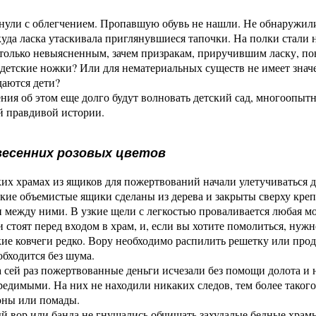
хнули с облегчением. Пропавшую обувь не нашли. Не обнаружил
уда ласка утаскивала приглянувшие­ся тапочки. На полки стали 
только невыясненным, зачем призракам, приручившим ласку, по
детские ножки? Или для нематериальных существ не имеет значе
даются дети?
ия об этом еще долго будут волновать детский сад, многоопытн
й правдивой истории.
весенних розовых цветов
их храмах из ящиков для пожертвований начали улетучиваться д
окие объемистые ящики сделаны из дерева и закрыты сверху кр
между ними. В узкие щели с легкостью проваливается любая моне
 стоят перед входом в храм, и, если вы хотите помолиться, нужн
кие ковчеги редко. Вору необходимо распилить решетку или проде
обходится без шума.
 сей раз пожертвованные деньги исчезали без помощи долота 
едимыми. На них не находили никаких следов, тем более такого
юны или помады.
 вор или банда не гнушались обчищать захудалые бедные храмы