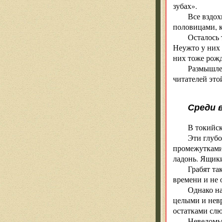
зубах».
Все вздо
половицами, к
Осталось 
Неужто у них 
них тоже рож
Размышлен
читателей это
Среди 
В токийск
Эти глуб
промежутками 
ладонь. Ящики
Грабят та
времени и не 
Однако на
целыми и невр
остатками сл
Неведомый