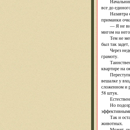
Начальник
все до единог
Назавтра 
приманки очк
— Я не ви
мигом на него
Тем не ме
был так задет
Через нед
грамоту.
Таинствен
квартире на о
Переступи
вешалке у вхо
сложенном и р
58 штук.
Естествен
Но подозр
эффективными 
Так и ост
животных.
Может, он