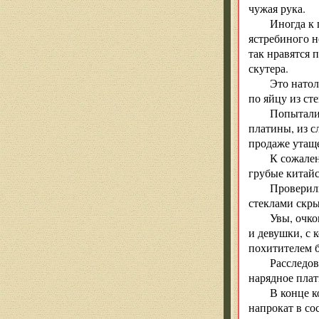
чужая рука.
Иногда к 
ястребиного н
так нравятся 
скутера.
Это натол
по яйцу из ст
Попыталис
платины, из с
продаже утащ
К сожален
грубые китайс
Проверил
стеклами скр
Увы, очко
и девушки, с 
похитителем б
Расследов
нарядное плат
В конце к
напрокат в со