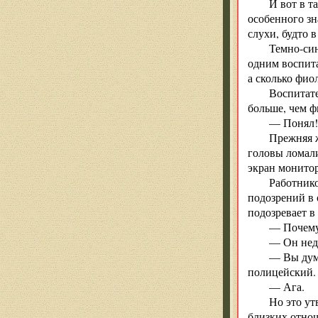
И вот в т
особенного зн
слухи, будто 
Темно-си
одним воспита
а сколько фио
Воспитате
больше, чем ф
— Понял!
Прежняя ж
головы ломали
экран монитор
Работнико
подозрений в 
подозревает в
— Почем
— Он неда
— Вы дума
полицейский.
— Ага.
Но это ут
близких отно