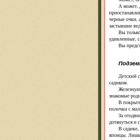
А может, 
приостанавлив
черные очки, 
застывшие вед
Вы только
удивленные, 
Вы предст
Подзем
Детский 
садиком.
Железную 
знакомые роди
В покрыт
полочки с мал
За отодви
дотянуться и 
В садике,
японцы. Лишь 