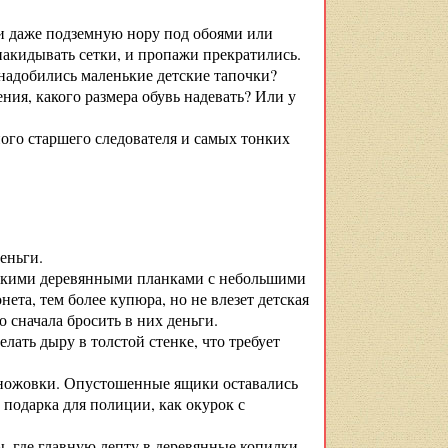
и даже подземную нору под обоями или
накидывать сетки, и пропажи прекратились.
надобились маленькие детские тапочки?
ния, какого размера обувь надевать? Или у
ого старшего следователя и самых тонких
еньги.
епкими деревянными планками с небольшими
та, тем более купюра, но не влезет детская
о сначала бросить в них деньги.
лать дыру в толстой стенке, что требует
и ножовки. Опустошенные ящики оставались
 подарка для полиции, как окурок с
, где главную лепту в деревянные копилки