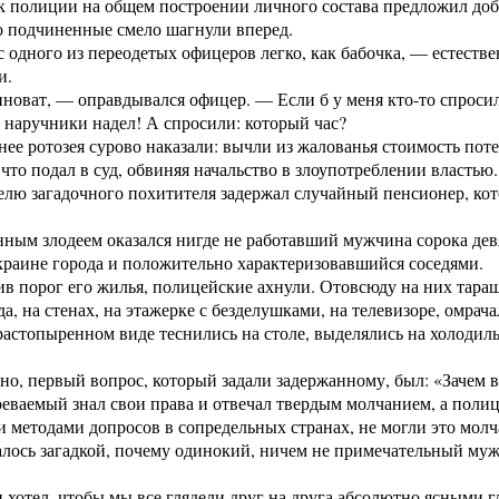
 полиции на общем построении личного состава предложил добр
о подчиненные смело шагнули вперед.
с одного из переодетых офицеров легко, как бабочка, — естеств
и.
новат, — оправдывался офицер. — Если б у меня кто-то спросил
 наручники надел! А спросили: который час?
нее ротозея сурово наказали: вычли из жалованья стоимость пот
, что подал в суд, обвиняя начальство в злоупотреблении властью.
елю загадочного похитителя задержал случайный пенсионер, ко
ным злодеем оказался нигде не работавший мужчина сорока дев
краине города и положительно характеризовавшийся соседями.
в порог его жилья, полицейские ахнули. Отовсюду на них тара
да, на стенах, на этажерке с безделушками, на телевизоре, омр
астопыренном виде теснились на столе, выделялись на холодиль
но, первый вопрос, который задали задержанному, был: «Зачем 
еваемый знал свои права и отвечал твердым молчанием, а поли
методами допросов в сопредельных странах, не могли это молч
алось загадкой, почему одинокий, ничем не примечательный му
 хотел, чтобы мы все глядели друг на друга абсолютно ясными г