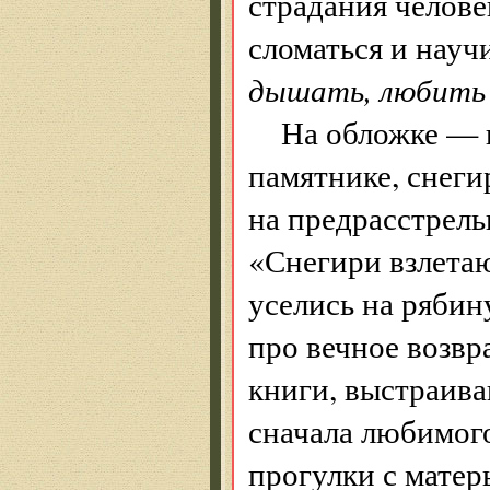
страдания челове
сломаться и науч
дышать, любить 
На обложке — в
памятнике, снеги
на предрасстрель
«Снегири взлетаю
уселись на рябин
про вечное возвр
книги, выстраив
сначала любимого
прогулки с матер