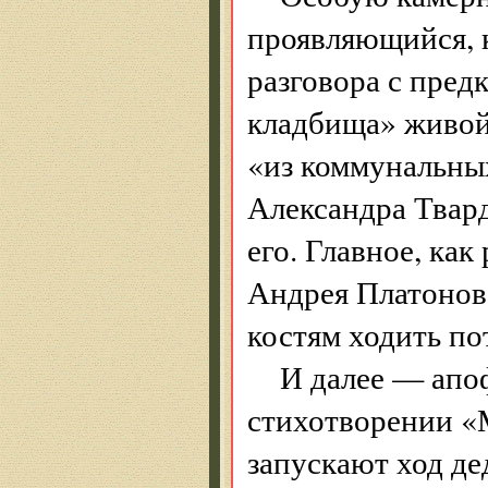
проявляющийся, к
разговора с пред
кладбища» живой 
«из коммунальны
Александра Твард
его. Главное, как
Андрея Платонова
костям ходить по
И далее — апо
стихотворении «М
запускают ход де