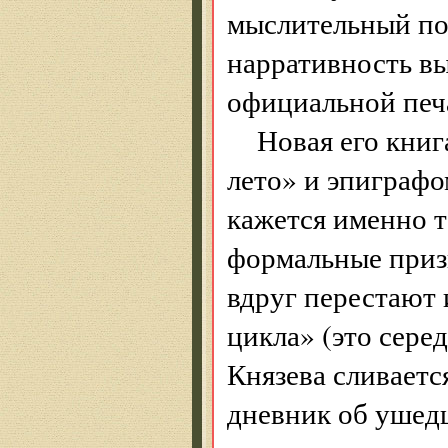
мыслительный по
нарративность вы
официальной печ
Новая его книг
лето» и эпиграф
кажется именно т
формальные приз
вдруг перестают
цикла» (это сере
Князева сливаетс
дневник об ушед