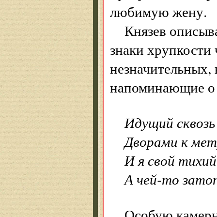
любимую жену.
Князев описыва
знаки хрупкости 
незначительных, 
напоминающие о 
Идущий сквозь
Дворами к мет
И я свой тихий
А чей-то затоп
Особую камерн