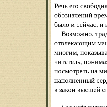
Речь его свободн
обозначений врем
было и сейчас, и 
Возможно, тра
отвлекающим ман
многим, показыва
читатель, понима
посмотреть на ми
наполненный сер
в закон высшей с
Бес недремлющ