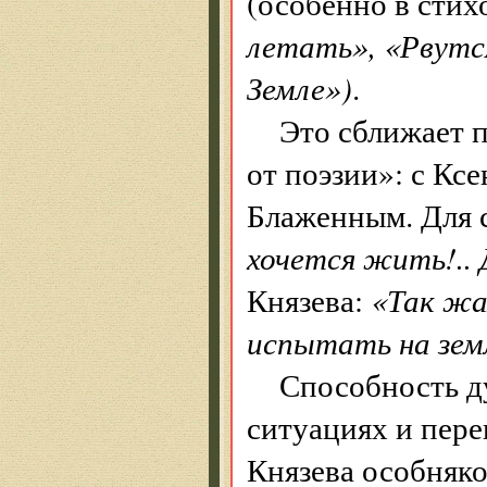
(особенно в стих
летать», «Рвутся
Земле»)
.
Это сближает 
от поэзии»: с Кс
Блаженным. Для 
хочется жить!.
Князева:
«Так жа
испытать на зем
Способность д
ситуациях и пере
Князева особняком