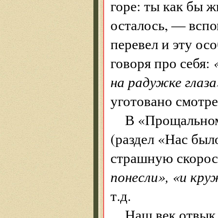
горе: ты как бы 
осталось, — вспо
перевел и эту ос
говоря про себя:
на радужке глаза
уготовано смотре
В «Прощальном
(раздел «Нас был
страшную скорос
понесли», «и кр
т.д.
Наш век отвык 