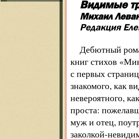
Видимые тр
Михаил Лева
Редакция Еле
Дебютный рома
книг стихов «Мин
с первых страни
знакомого, как ви
невероятного, ка
проста: пожелавш
муж и отец, поу
заколкой-невиди