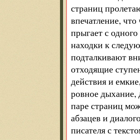
страниц пролета
впечатление, что
прыгает с одного
находки к следую
подталкивают вни
отходящие ступен
действия и емкие
ровное дыхание, 
паре страниц мож
абзацев и диалог
писателя с текст