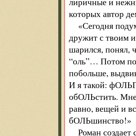
лиричные и нежны
которых автор де
«Сегодня поду
дружит с твоим им
шарился, понял, 
“оль”… Потом по
побольше, выдвин
И я такой: фОЛЬГ
обОЛЬстить. Мне,
равно, вещей и в
бОЛЬшинство!»
Роман создает 