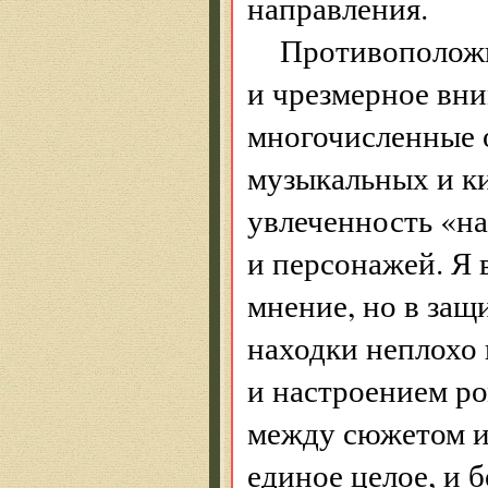
направления.
Противоположн
и чрезмерное вни
многочисленные 
музыкальных и к
увлеченность «н
и персонажей. Я 
мнение, но в защи
находки неплохо 
и настроением ро
между сюжетом и
единое целое, и б