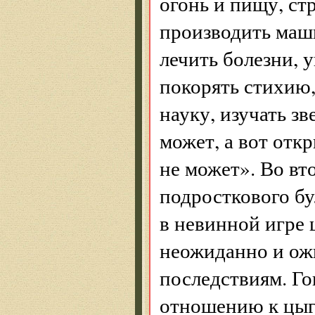
огонь и пищу, стр
производить маши
лечить болезни, 
покорять стихию,
науку, изучать з
может, а вот отк
не может». Во вт
подросткового бу
в невинной игре 
неожиданно и ож
последствиям. Г
отношению к цыг