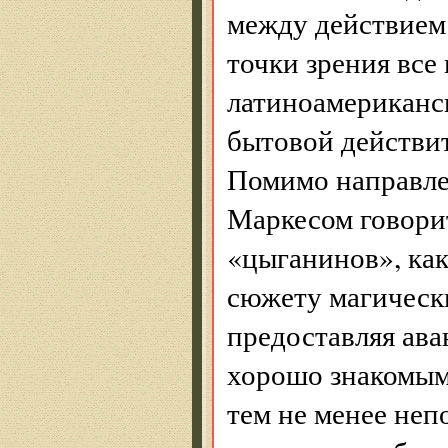
между действием
точки зрения все
латиноамериканск
бытовой действит
Помимо направлен
Маркесом говорит
«цыганинов», ка
сюжету магическ
предоставляя ав
хорошо знакомым
тем не менее неп