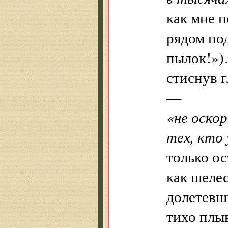
как мне 
рядом по
пылок!»
стиснув 
—
«не оско
тех, кто
только ос
как шеле
долетев
тихо плыв