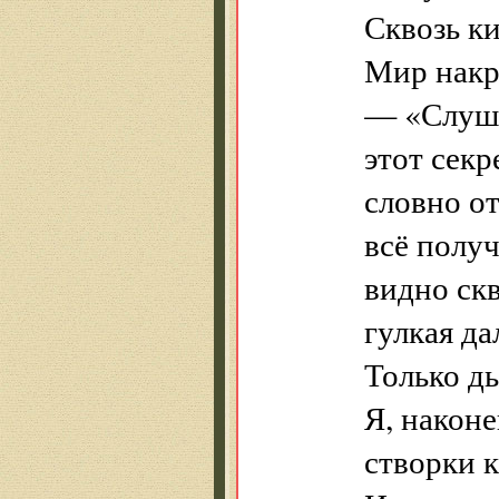
Сквозь ки
Мир накре
— «Слуша
этот сек
словно о
всё получ
видно ск
гулкая да
Только д
Я, након
створки 