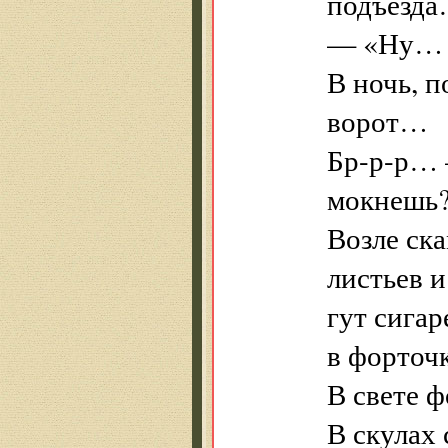
подъезд
— «Ну… к
В ночь, 
ворот…
Бр-р-р… 
мокнешь
Возле ск
листьев и
гут сигар
в форточ
В свете 
В скулах