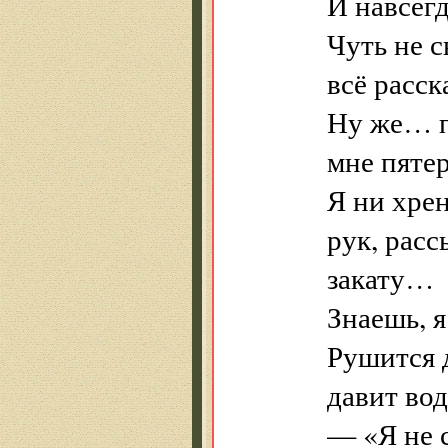
И навсег
Чуть не с
всё расс
Ну же… 
мне пяте
Я ни хре
рук, рас
закату…
Знаешь, 
Рушится 
давит во
— «Я не 