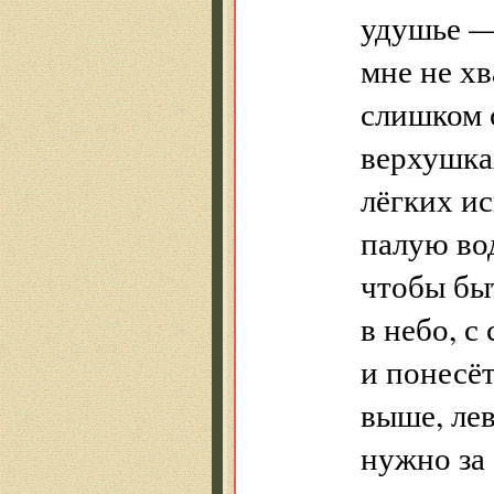
удушье 
мне не хв
слишком 
верхушка
лёгких и
палую вод
чтобы быт
в небо, с
и понесёт
выше, ле
нужно за 