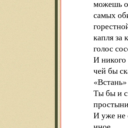
можешь ор
самых об
горестной
капля за
голос со
И никого 
чей бы ск
«Встань»
Ты бы и 
простыни
И уже не 
иное