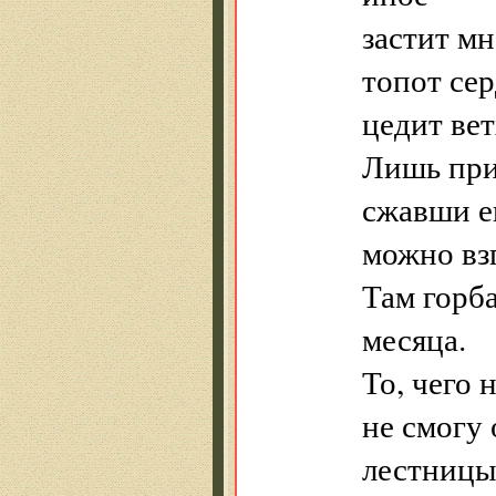
застит мн
топот сер
цедит ве
Лишь при
сжавши ег
можно вз
Там горб
месяца.
То, чего 
не смогу
лестниц