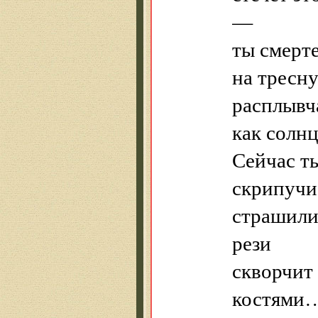
—
ты смерте
на тресн
расплывч
как солн
Сейчас ты
скрипучи
страшили
рези
скворчит
костями…