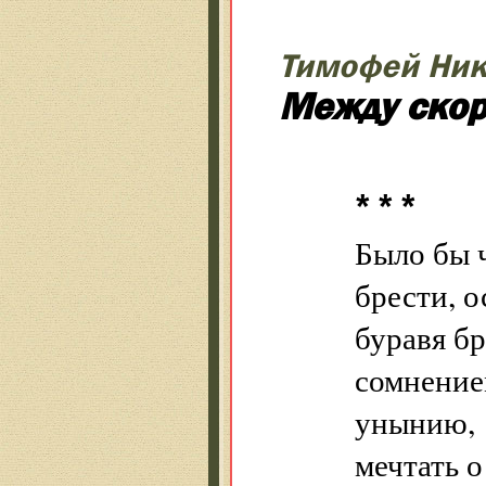
Тимофей Ник
Между скор
* * *
Было бы 
брести, о
буравя б
сомнением
унынию,
мечтать о