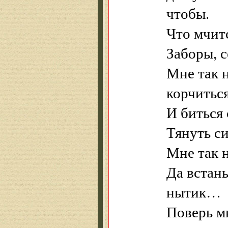
чтобы.
Что мчит
Заборы, 
Мне так н
корчить
И биться 
Тянуть си
Мне так 
Да встан
нытик…
Поверь м