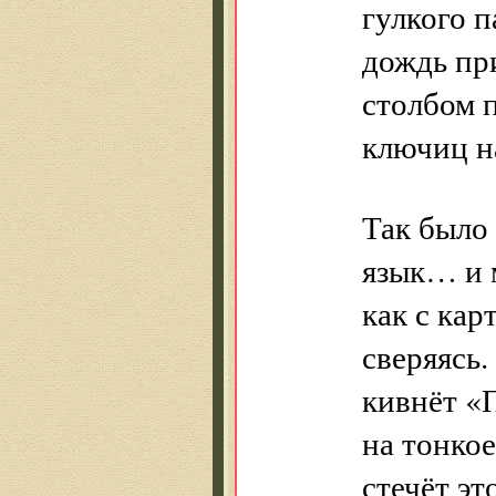
гулкого 
дождь пр
столбом п
ключиц н
Так было
язык… и 
как с кар
сверяясь.
кивнёт «
на тонко
стечёт эт