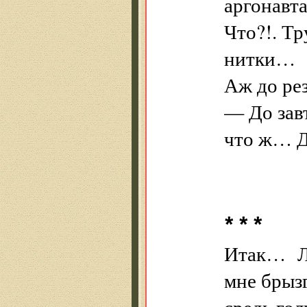
аргонавт
Что?!. Тр
нитки…
Аж до ре
— До зав
что ж… До
* * *
Итак… Ли
мне брыз
средь гол