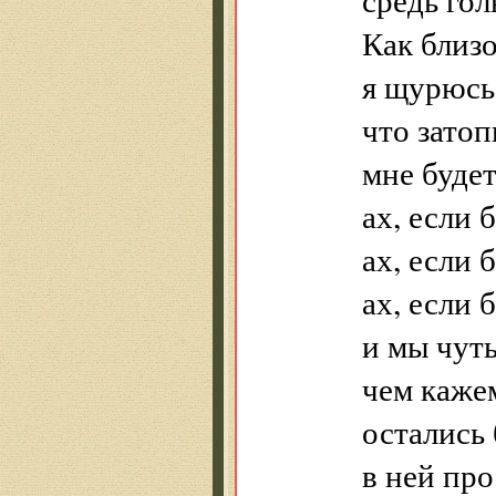
Как близ
я щурюсь
что затоп
мне будет
ах, если 
ах, если 
ах, если 
и мы чуть
чем кажем
остались 
в ней пр