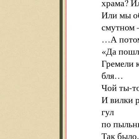
храма? И
Или мы об
смутном —
…А потом
«Да пошл
Гремели 
бля…
Чой ты-то
И вилки 
гул
по пыльн
Так было.