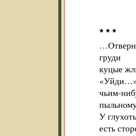
* * *
…Отверну
груди
куцые жл
«Уйди…
чьим-ниб
пыльному
У глухоты
есть сто