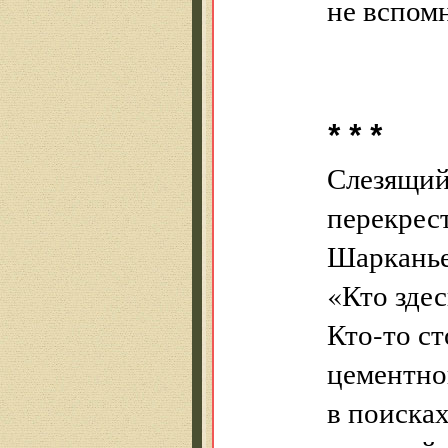
не вспомн
* * *
Слезящий
перекрес
Шарканье
«Кто здес
Кто-то с
цементно
в поисках