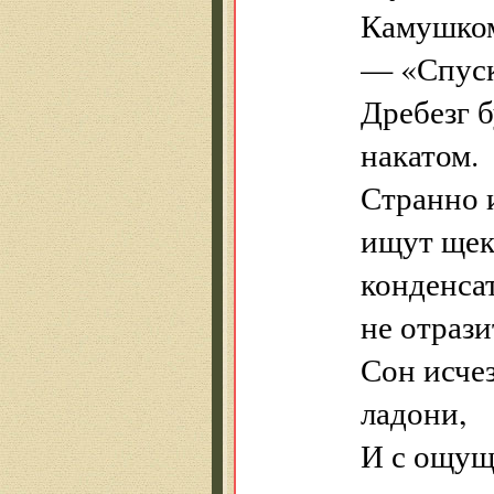
Камушком
— «Спуск
Дребезг 
накатом.
Странно и
ищут щек
конденса
не отраз
Сон исче
ладони,
И с ощущ