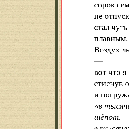
сорок сем
не отпус
стал чуть
плавным.
Воздух ль
—
вот что я
стиснув 
и погруж
«в тысяч
шёпот.
в тысячах