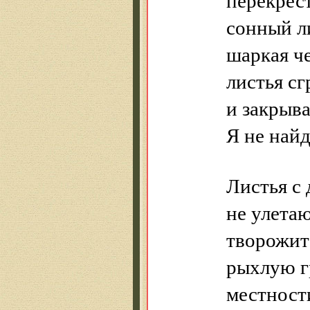
сонный л
шаркая че
листья с
и закрыва
Я не най
Листья с
не улета
творожит
рыхлую г
местност