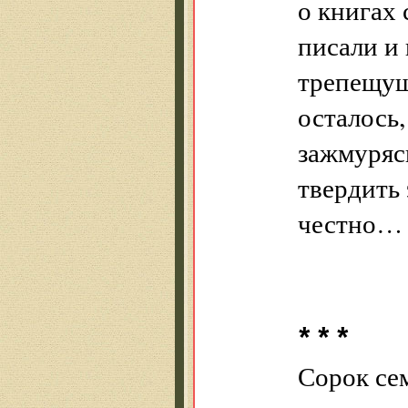
о книгах 
писали и
трепещущ
осталось,
зажмурясь
твердить
честно…
* * *
Сорок сем