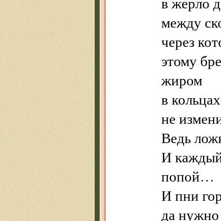
в жерло 
между ск
через ко
этому бре
жиром
в кольца
не измени
Ведь лож
И каждый
попой…
И пни гор
да нужно 