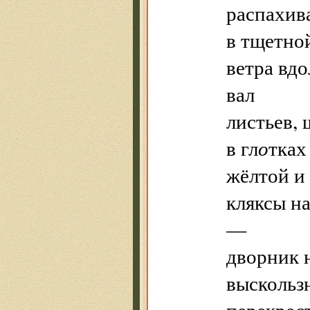
распахив
в тщетно
ветра вд
вал
листьев,
в гл
о
тках
жёлтой и
кляксы н
—
дворник 
выскольз
перекрес