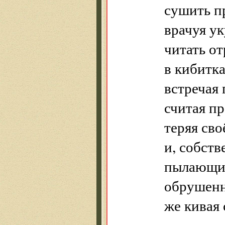
сушить п
врачуя ук
читать от
в кибитк
встречая
считая п
теряя св
и, собств
пылающим
обрушенн
же кивая