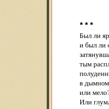
* * *
Был ли яр
и был ли 
затянувш
тым расп
полуденны
в дымном
или мело?
Или глум