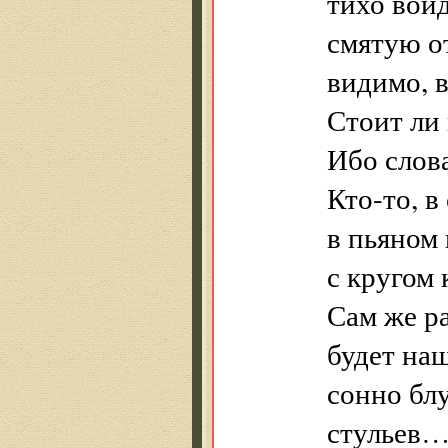
тихо войд
смятую о
видимо, в
Стоит ли
Ибо слова
Кто-то, 
в пьяном
с кругом 
Сам же ра
будет на
сонно бл
стульев