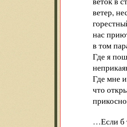
веток в 
ветер, не
горестны
нас прию
в том пар
Где я пош
неприка
Где мне и
что откр
прикосно
…Если б т