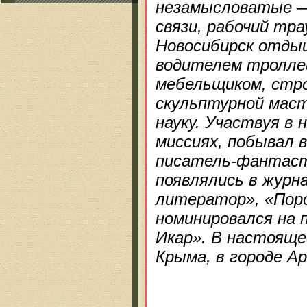
незамысловатые — 
связи, рабочий тр
Новосибирск отды
водителем троллей
мебельщиком, стр
скульптурной масте
науку. Участвуя в 
миссиях, побывал 
писатель-фантаст,
появлялись в журн
литератор», «Поро
номинировался на
Икар». В настояще
Крыма, в городе А