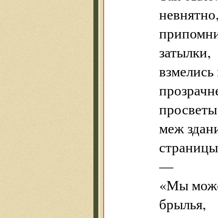
невнятно,
припомни
затылки,
взмелись
прозрачн
просветы
меж здан
страницы
—
«Мы може
брылья,