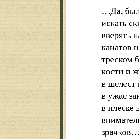
…Да, был
искать с
вверять 
канатов 
треском 
кости и ж
в шелест
в ужас за
в плеске 
внимател
зрачков…