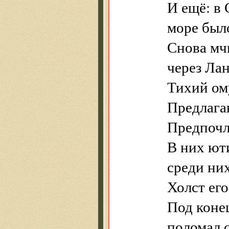
И ещё: в
море было
Снова мч
через Ла
Тихий ом
Предлага
Предпочл
В них ют
среди ни
Холст его
Под коне
поломал 