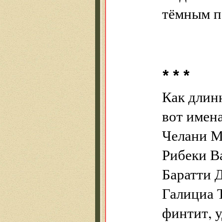
тёмным п
* * *
Как длин
вот имен
Челани М
Рибеки В
Баратти 
Галициа 
финтит, у