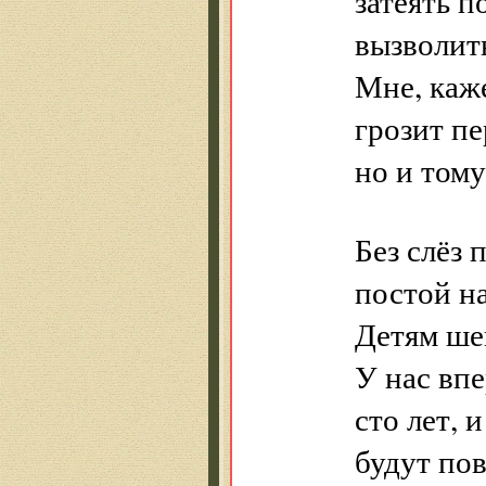
затеять п
вызволить
Мне, каже
грозит пе
но и тому
Без слёз 
постой н
Детям ше
У нас вп
сто лет, 
будут по