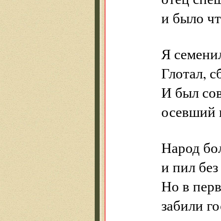
и было чт
Я семенил
Глотал, с
И был сов
осевший в
Народ бо
и пил без
Но в пер
забили го