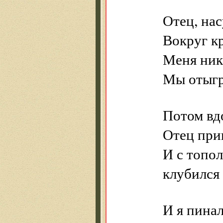
Отец, на
Вокруг кр
Меня никт
Мы отыгр
Потом вд
Отец при
И с топол
клубился 
И я пинал