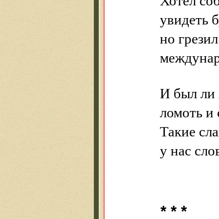
увидеть б
но грези
междунар
И был ли 
ломоть и 
Такие сл
у нас сло
* * *