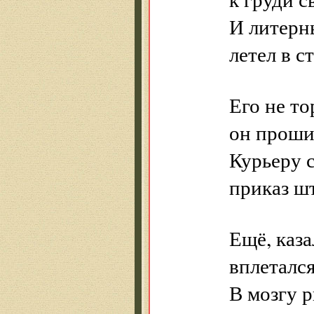
И литерн
летел в с
Его не т
он проши
Курьеру с
приказ ш
Ещё, каза
вплетался
В мозгу 