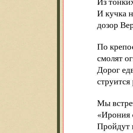
Из тонки
И кучка 
дозор Ве
По крепо
смолят о
Дорог ед
струится 
Мы встре
«Ирония с
Пройдут г