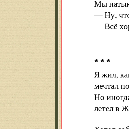
Мы натык
— Ну, чт
— Всё хо
* * *
Я жил, ка
мечтал по
Но иногд
летел в Ж
Хотел со