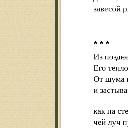
завесой 
* * *
Из поздне
Его тепло
От шума 
и застыва
как на ст
чей луч п