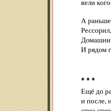
вели кого
А раньше
Рессорил,
Домашний
И рядом г
* * *
Ещё до р
и после, 
отец спеш