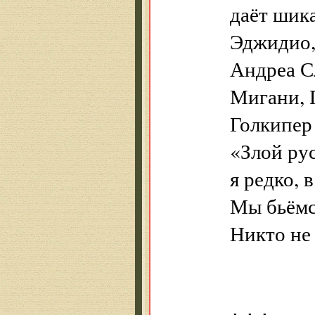
даёт шик
Эджидио,
Андреа С
Мигани, 
Голкипер
«Злой рус
я редко, 
Мы бьёмся
Никто не 