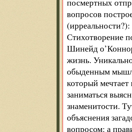
посмертных отпры
вопросов постро
(ирреальности?):
Стихотворение п
Шинейд о’Конно
жизнь. Уникально
обыденным мышле
который мечтает 
заниматься выяс
знаменито­сти. Т
объяснения загад
вопросом: а прав