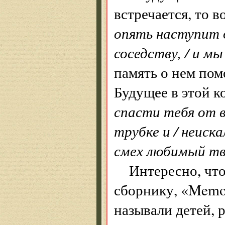
встречается, то в
опять наступит д
соседству, / и м
память о нем пом
Будущее в этой к
спасти тебя от в
трубке и / неиск
смех любимый т
Интересно, что
сборнику, «Memo
называли детей, 