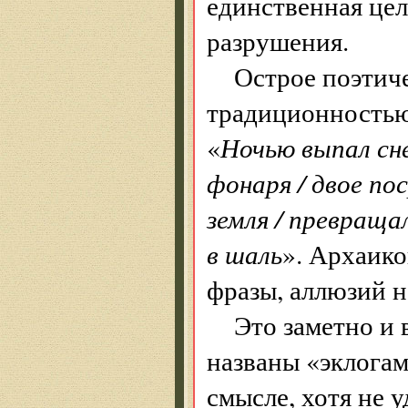
единственная це
разрушения.
Острое поэтиче
традиционностью
«
Ночью выпал снег
фонаря / двое пос
земля / превращал
в шаль
». Архаико
фразы, аллюзий н
Это заметно и 
названы «эклогам
смысле, хотя не у