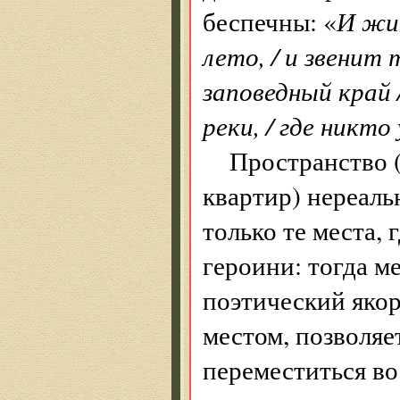
беспечны: «
И жив
лето, / и звенит 
заповедный край /
реки, / где никто
Пространство (
квартир) нереаль
только те места,
героини: тогда м
поэтический якор
местом, позволяет
переместиться в