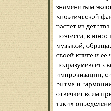
знаменитым эклог
«поэтической фан
растет из детства
поэтесса, в юно
музыкой, обращае
своей книге и ее
подразумевает св
импровизации, си
ритма и гармонии
отвечает всем пр
таких определени