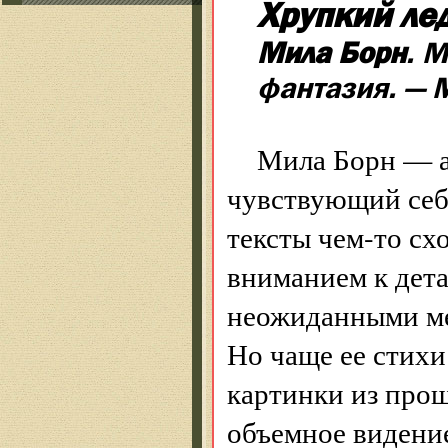
Хрупкий ле
Мила Борн
. 
фантазия. — М
Мила Борн — а
чувствующий себя
тексты чем-то сх
вниманием к дет
неожиданными ме
Но чаще ее стих
картинки из прош
объемное видение