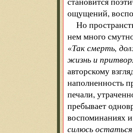
становится поэт
ощущений, воспо
Но пространств
нем много смутно
«
Так смерть, дол
жизнь и притво
авторскому взгля
наполненность п
печали, утраченн
пребывает одновр
воспоминаниях и 
силюсь остаться