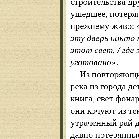
строительства др
ушедшее, потерян
прежнему живо: 
эту дверь никто 
этот свет, / где 
уготовано
».
Из повторяющи
река из города де
книга, свет фон
они кочуют из те
утраченный рай д
давно потерянны