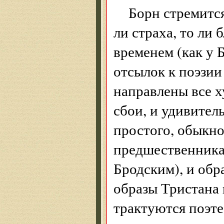
Борн стремится
ли страха, то ли
временем (как у 
отсылок к поэзии
направлены все х
сбои, и удивител
простого, обыкно
предшественника
Бродским), и обр
образы Тристана
трактуются поэтес