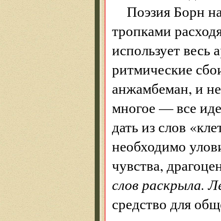
Поэзия Борн на
тропками расходя
использует весь 
ритмические сбои
анжамбеман, и н
многое — все идет
дать из слов «кл
необходимо улов
чувства, драгоц
слов раскрыла. Л
средство для общ