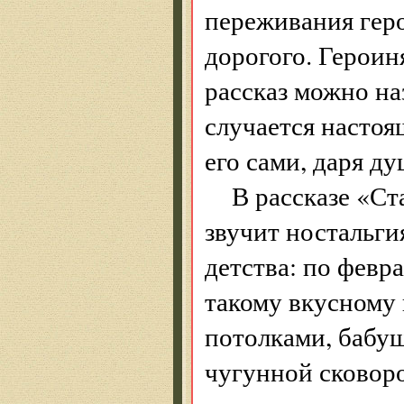
переживания геро
дорогого. Героин
рассказ можно на
случается насто
его сами, даря д
В рассказе «Ст
звучит ностальги
детства: по февр
такому вкусному 
потолками, бабу
чугунной сковор