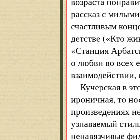
возраста понрави
рассказ с милыми
счастливым концо
детстве («Кто жи
«Станция Арбатс
о любви во всех 
взаимодействии, 
Кучерская в эт
ироничная, то но
произведениях н
узнаваемый стиль
ненавязчивые фил