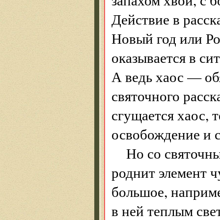
Действие в расск
Новый год или Ро
оказывается в си
А ведь хаос — об
святочного расск
сгущается хаос, 
освобождение и с
Но со святочн
роднит элемент чу
большое, наприме
в ней теплым све