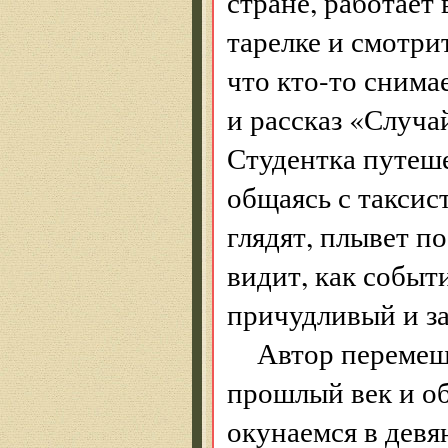
стране, работает 
тарелке и смотрит
что кто-то снимае
и рассказ «Случа
Студентка путеше
общаясь с таксист
глядят, плывет п
видит, как событ
причудливый и за
Автор перемещ
прошлый век и обр
окунаемся в девя