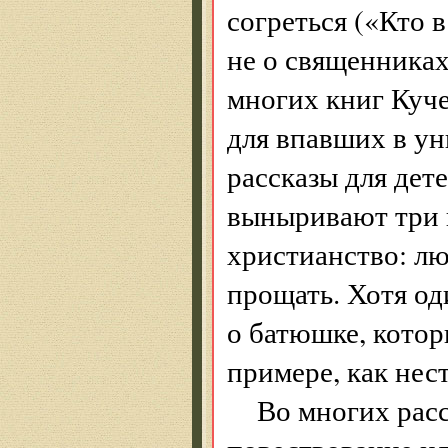
согреться («Кто в
не о священниках
многих книг Куч
для впавших в ун
рассказы для дете
выныривают три 
христианство: лю
прощать. Хотя од
о батюшке, котор
примере, как нест
Во многих расс