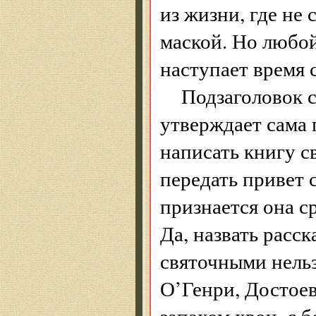
из жизни, где не 
маской. Но любой
наступает время 
Подзаголовок 
утверждает сама 
написать книгу с
передать привет 
признается она с
Да, назвать расс
святочными нельз
О’Генри, Достоев
запахом хвои, с 