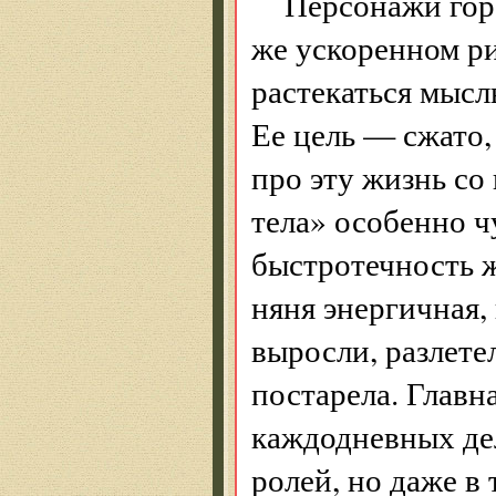
Персонажи гор
же ускоренном ри
растекаться мысл
Ее цель — сжато,
про эту жизнь со
тела» особенно ч
быстротечность ж
няня энергичная,
выросли, разлетел
постарела. Главн
каждодневных де
ролей, но даже в