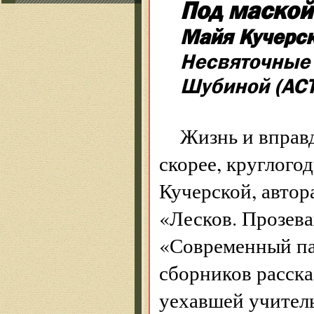
Под маской
Майя Кучерск
Несвяточные 
Шубиной (АСТ
Жизнь и вправд
скорее, круглого
Кучерской, автор
«Лесков. Прозев
«Современный па
сборников расска
уехавшей учитель