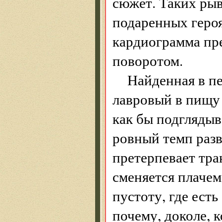
сюжет. Таких ры
подаренных героя
кардиограмма пре
поворотом.
Найденная в п
лавровый в пищу 
как бы подглядыв
ровный темп разв
претерпевает тр
сменяется плачем
пустоту, где ест
почему, доколе, к