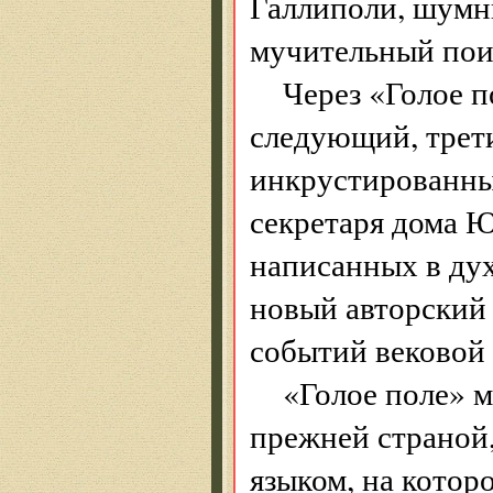
Галлиполи, шумн
мучительный пои
Через «Голое п
следующий, трети
инкрустированных
секретаря дома Ю
написанных в дух
новый авторский
событий вековой 
«Голое поле» 
прежней страной,
языком, на котор