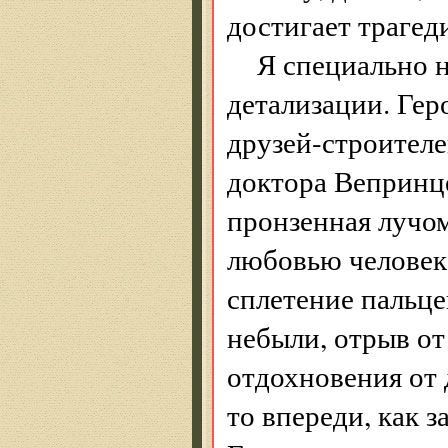
достигает трагед
Я специально н
детализации. Ге
друзей-строителе
доктора Вепринце
пронзенная лучом
любовью человек 
сплетение пальце
небыли, отрыв от
отдохновения от 
то впереди, как 