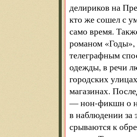
делириков на Пре
кто же сошел с у
само время. Такж
романом «Годы», 
телеграфным спо
одежды, в речи л
городских улицах
магазинах. После
— нон-фикшн о н
в наблюдении за 
срываются к обре