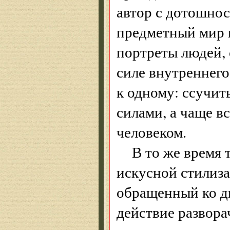
автор с дотошно
предметный мир г
портреты людей,
силе внутреннего
к одному: ссучит
силами, а чаще в
человеком.
В то же время 
искусной стилиза
обращенный ко д
действие развора