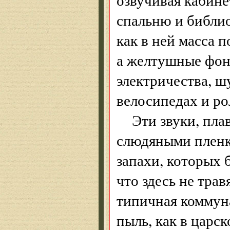
спальню и библио
как в ней масса 
а желтушные фон
электричества, ш
велосипедах и ро
Эти звуки, пла
слюдяными пленка
запахи, которых 
что здесь не тра
типичная коммуна
пыль, как в царс