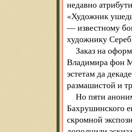
недавно атрибут
«Художник ушедш
— известному бог
художнику Серебр
Заказ на оформ
Владимира фон Ме
эстетам да декад
размашистой и т
Но пяти анони
Бахрушинского ещ
скромной экспоз
дополнили эскиз