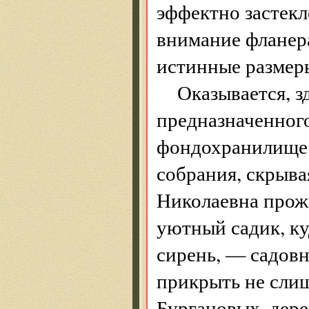
эффектно застек
внимание фланера
истинные размеры
Оказывается, з
предназначенного
фондохранилище 
собрания, скрыва
Николаевна прожи
уютный садик, ку
сирень, — садовн
прикрыть не сли
Бургановых, дере