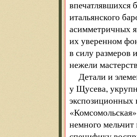
впечатлявшихся 
итальянского бар
асимметричных я
их уверенном фон
в силу размеров 
нежели мастерств
Детали и элеме
у Щусева, укруп
экспозиционных 
«Комсомольская» 
немного мельчит 
специфику воспр