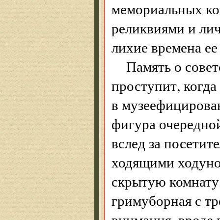
мемориальных ко
реликвиями и ли
лихие времена ее
Память о совет
проступит, когда
в музеефицирован
фигура очередно
вслед за посети
ходящими ходуном
скрытую комнату,
гримуборная с т
внимания, вроде 