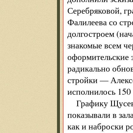
Серебряковой, г
Фалилеева со стр
долгостроем (нач
знакомые всем че
оформительские з
радикально обнов
стройки — Алексе
исполнилось 150 
Графику Щусе
показывали в зал
как и наброски р