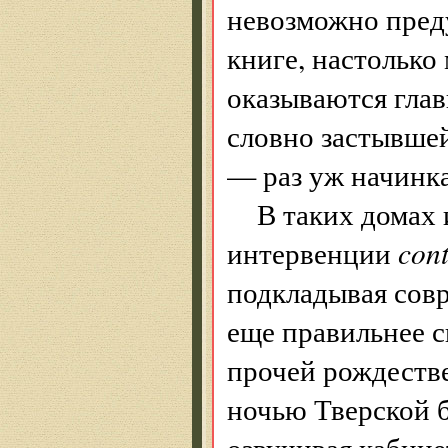
невозможно пред
книге, настолько
оказываются гла
словно застывшей
— раз уж начинка
В таких домах 
интервенции
con
подкладывая совр
еще правильнее 
прочей рождеств
ночью Тверской б
озвучивая кабин