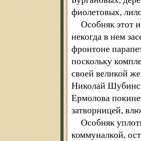
фиолетовых, лил
Особняк этот из
некогда в нем зас
фронтоне парапе
поскольку компле
своей великой же
Николай Шубински
Ермолова покинет
затворницей, влю
Особняк уплотн
коммуналкой, ост