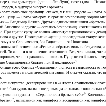
2
знер
), нои драматурги (один — Лев Лунц), поэты (два — Никол
Груздев, в будущем биограф Горького).
 брата было свое прозвище, скажем, у Ильи Груздева — Брат-На
ьва Лунца — Брат-Скоморох. В братьях без прозвища ходили Ми
ьях — Владимир Познер. Друзья и единомышленники «братьев»
й Анненков и другие — остались без прозвищ, «гостишками» и
пе. При группе сразу же возник «институт серапионовских дев
нова и другие. Некоторые из «девиц» впоследствии станут жен
 замуж за Слонимского, Зоя Гацкевич — за Никитина.
онимский вспоминал: «Решили собраться вольно, без устава, и
ией. То же — и в отношении «гостишек». Все, что писали, читало
хорошим, что не нравилось — плохим. Пуще всего боялись потер
3
тво Серапионовых братьев при Наркомпросе»
.
больше всего боялись «Серапионы»: попасть в зависимость от госуд
году моменту и политической ситуации. И следует сказать, что в
м.
сть искусства, декларированная в «Ответе Серапионовых брат
цкий был суров, назвав еще до выхода альманаха свою статью «
6
ыступлении группы — «Серапионовы братья о себе»
. Кончилось
7
братья»
, написанной как манифест и воспринятой как манифест