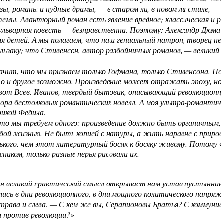
зы, романы и нудные драмы, — в старом ли, в новом ли стиле, 
емы. Авантюрный роман есть явление вредное; классическая и 
ульварная повесть — безнравственна. Поэтому: Александр Дюм
я детей. А мы полагаем, что наш гениальный патрон, творец не
льзаку; что Стивенсон, автор разбойничьих романов, — великий
.
ачит, что мы признаем только Гофмана, только Стивенсона. По
то и другое возможно. Произведение может отражать эпоху, н
 вот Всев. Иванов, твердый бытовик, описывающий революционн
ора бестолковых романтических новелл. А моя ультра-романтич
рикой Федина.
то мы требуем одного: произведение должно быть органичным,
бой жизнью. Не быть копией с натуры, а жить наравне с прир
рького, чем этот литературный босяк к босяку живому. Потому
ником, только разные перья рисовали их.
ин великий практический смысл открывает нам устав пустынник
ись в дни революционного, в дни мощного политического напряж
справа и слева. — С кем же вы, Серапионовы Братья? С коммун
и против революции?»