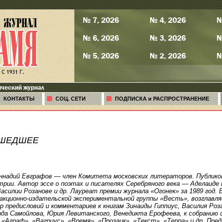
№ 7, 2026
№ 4, 2026
№
№ 6, 2026
№ 3, 2026
№
№ 5, 2026
№ 2, 2026
№
ический журнал
КОНТАКТЫ
СОЦ. СЕТИ
ПОДПИСКА и РАСПРОСТРАНЕНИЕ
ШЕДШЕЕ
ннадий Евграфов — член Комитета московских литераторов. Публиков
трии. Автор эссе о поэтах и писателях Серебряного века — Аделаиде 
Василии Розанове и др. Лауреат премии журнала «Огонек» за 1989 год. 
акционно-издательской экспериментальной группы «Весть», возглав
р предисловий и комментариев к книгам Зинаиды Гиппиус, Василия Роза
ида Самойлова, Юрия Левитанского, Венедикта Ерофеева, к собранию с
«Аграф», «Вагриус», «Время», «Прозаик», «Текст», «Терра» и др. Пре