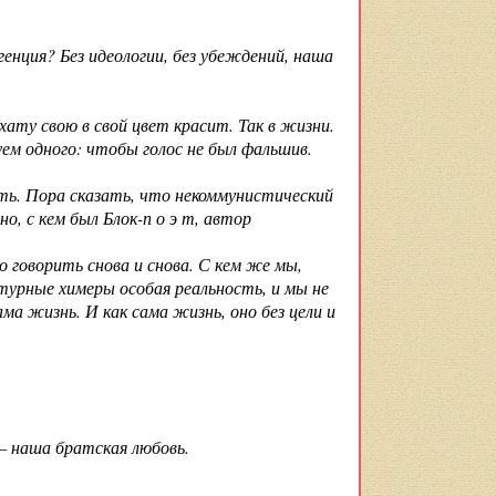
нция? Без идеологии, без убеждений, наша
ату свою в свой цвет красит. Так в жизни.
ем одного: чтобы голос не был фальшив.
ть. Пора сказать, что некоммунистический
, с кем был Блок-п о э т, автор
 говорить снова и снова. С кем же мы,
урные химеры особая реальность, и мы не
а жизнь. И как сама жизнь, оно без цели и
— наша братская любовь.