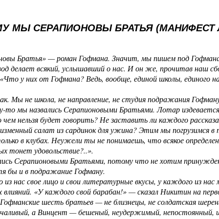
У МЫ СЕРАПИОНОВЫ БРАТЬЯ (МАНИФЕСТ 
новы Братья» — роман Гофмана. Значит, мы пишем под Гофмана
д делает всякий, услышавший о нас. И он же, прочитав наш сб
«Что у них от Гофмана? Ведь, вообще, единой школы, единого н
ак. Мы не школа, не направление, не студия подражания Гофману
у-то мы назвались Серапионовыми Братьями. Лотар издевается
 чем нельзя будет говорить? Не заставить ли каждого рассказ
еизменный салат из сардинок для ужина? Этим мы погрузимся в
лько в клубах. Неужели ты не понимаешь, что всякое определен
рых тонет удовольствие?..».
ись Серапионовыми Братьями, потому что не хотим принуждени
тя бы и в подражание Гофману.
 из нас свое лицо и свои литературные вкусы, у каждого из на
влияний. «У каждого свой барабан!» — сказал Никитин на перв
 Гофманские шесть братьев — не близнецы, не солдатская шерен
лчаливый, а Винцент — бешеный, неудержимый, непостоянный, ш