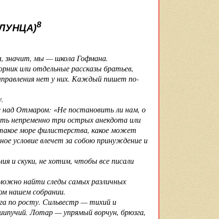
8
ЛУНЦА)
, значит, мы — школа Гофмана.
орник или отдельные рассказы братьев,
аправления нет у них. Каждый пишет по-
.
 над Отмаром: «Не постановить ли нам, о
ать непременно три острых анекдота или
 такое море филистерства, какое может
ное условие влечет за собою принуждение и
я и скуки, не хотим, чтобы все писали
с можно найти следы самых различных
ом нашем собрании.
га по росту. Сильвестр — тихий и
ипучий. Лотар — упрямый ворчун, брюзга,