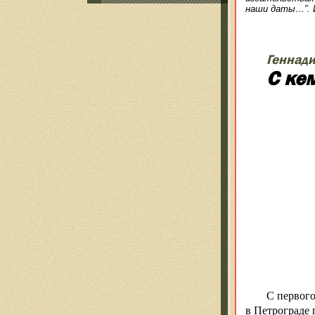
наши даты…”. И
Геннади
С ке
Эрнс
С первого
в Петрограде 