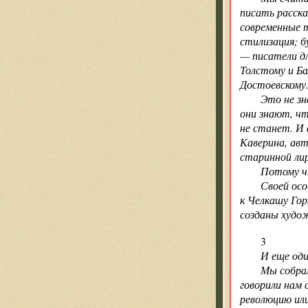
писать расска
современные т
стилизация; б
— писатели дл
Толстому и Ба
Достоевскому
Это не зн
они знают, ч
не станет. И
Каверина, авт
старинной ли
Потому ч
Своей осо
к Челкашу Го
созданы худож
3
И еще од
Мы собрал
говорили нам 
революцию ил