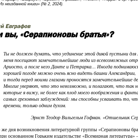
з неизданной книги» (№ 2, 2024).
й Евграфов
м вы, «Серапионовы братья»?
Ты не должен думать, что уединение этой дикой пустыни для
меня посещают замечательнейшие люди из всевозможных отрас
Ариосто, а после него Данте и Петрарка… Иногда поднимаюсь 
хорошей погоде можно очень ясно видеть башни Александрии,
и тогда перед моими глазами проносятся замечательнейшие де
Многие уверяют, что это невозможно, и полагают, что так 
которые я вижу, не более как плод моего воображения и фанта
самых греховных заблуждений: мы способны усваивать то, чт
времени, только одним духом.
т Теодор Вильгельм Гофман. «Отшельник Серапи
 же дня возникновения литературной группы «Серапионовы брат
при основанном Горьким издательстве «Всемирная литература» 