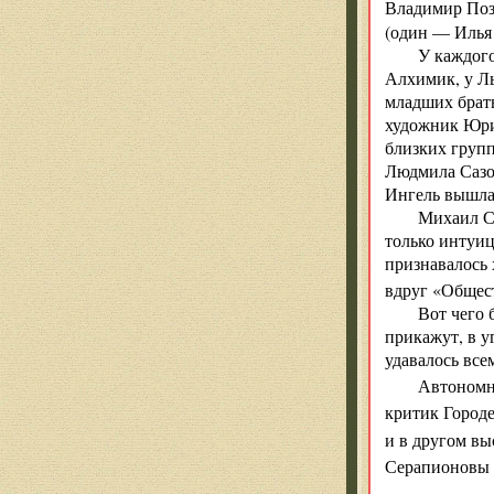
Владимир По
(один — Илья 
У каждого
Алхимик, у Л
младших брат
художник Юри
близких груп
Людмила Сазо
Ингель вышла
Михаил Сл
только интуиц
признавалось 
вдруг «Общес
Вот чего 
прикажут, в у
удавалось все
Автономно
критик Городе
и в другом в
Серапионовы 