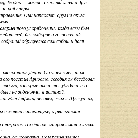
ц, Теодор — хозяин, нежный отец и друг
ушащий споры.
правление. Они нападают друг на друга,
ьями.
азарменного упорядочения, когда всем был
седателей, без выборов и голосований.
собраний обрисуется сам собой, и дали
императоре Деции. Он ушел в лес, там
а его посетил Ариосто, сегодня он беседовал
и людьми, которые пытались убедить его,
 были не виденьями, а истиной.
й. Жил Гофман, человек, жил и Щелкунчик,
ал о живой литературе, о реальности
 программ. Но для нас старая истина имеет
и.
орна, однообразна. Нам разрешается