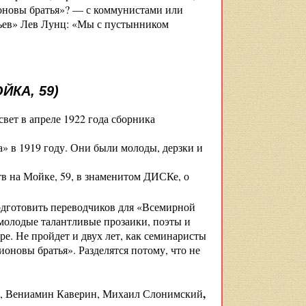
пионовы братья»? — с коммунистами или
тьев» Лев Лунц: «Мы с пустынником
ЙКА, 59)
свет в апреле 1922 года сборника
» в 1919 году. Они были молоды, дерзки и
тв на Мойке, 59, в знаменитом ДИСКе, о
одготовить переводчиков для «Всемирной
 молодые талантливые прозаики, поэты и
ре. Не пройдет и двух лет, как семинаристы
ионовы братья». Разделятся потому, что не
,
н, Вениамин Каверин, Михаил Слонимский