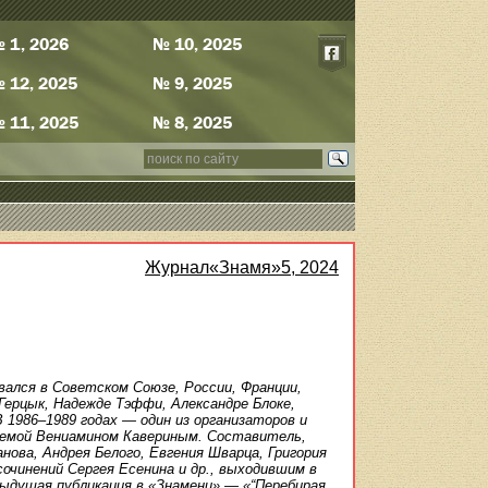
 1, 2026
№ 10, 2025
 12, 2025
№ 9, 2025
 11, 2025
№ 8, 2025
Журнал«Знамя»5, 2024
ался в Советском Союзе, России, Франции,
Герцык, Надежде Тэффи, Александре Блоке,
В 1986–1989 годах — один из организаторов и
ляемой Вениамином Кавериным. Составитель,
нова, Андрея Белого, Евгения Шварца, Григория
очинений Сергея Есенина и др., выходившим в
дыдущая публикация в «Знамени» — «“Перебирая