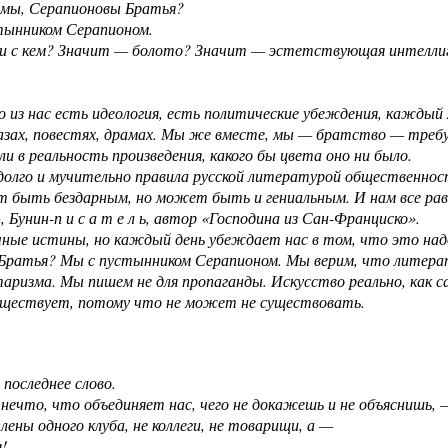
 мы, Серапионовы Братья?
тынником Серапионом.
и с кем? Значит — болото? Значит — эстетствующая интеллиге
.
 из нас есть идеология, есть политические убеждения, каждый х
азах, повестях, драмах. Мы же вместе, мы — братство — требу
и в реальность произведения, какого бы цвета оно ни было.
олго и мучительно правила русской литературой общественнос
 быть бездарным, но может быть и гениальным. И нам все равно
 Бунин-п и с а т е л ь, автор «Господина из Сан-Франциско».
ные истины, но каждый день убеждает нас в том, что это надо
Братья? Мы с пустынником Серапионом. Мы верим, что литерат
ризма. Мы пишем не для пропаганды. Искусство реально, как сам
существует, потому что не может не существовать.
 последнее слово.
нечто, что объединяет нас, чего не докажешь и не объяснишь, 
лены одного клуба, не коллеги, не товарищи, а —
я!