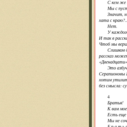
С кем же
Мы с пус
Значит, н
хата с краю?.
Нет.
У каждого
И так в расск
Чтоб мы верил
Слишком д
рассказ может
«Двенадцати»,
Это азбуч
Серапионовы 
хотим утилита
без смысла: 
4
Братья!
К вам мое
Есть еще 
Мы не соч
Б р а т ь 