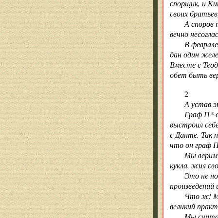
спорщик, и Ки
своих братье
А споров 
вечно несогла
В феврале
дан один желе
Вместе с Теод
обет быть ве
2
А устав э
Граф П* о
выстроил себе
с Данте. Так 
что он граф П
Мы верим
кукла, жил св
Это не но
произведений 
Что ж! Мы
великий практ
Мы считае