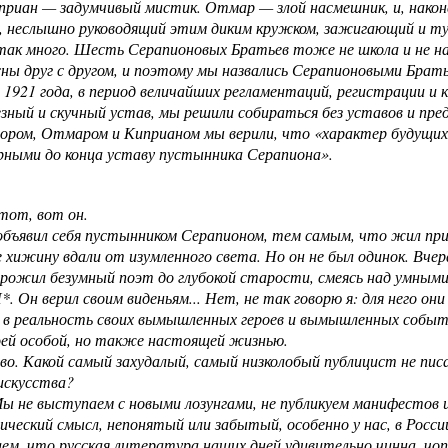
приан — задумчивый мистик. Отмар — злой насмешник, и, наконе
в, неслышно руководящий этим диким кружком, зажигающий и т
так много. Шесть Серапионовых Братьев тоже не школа и не на
сны друг с другом, и поэтому мы назвались Серапионовыми Брат
 1921 года, в период величайших регламентаций, регистрации и к
зный и скучный устав, мы решили собираться без уставов и пред
ором, Отмаром и Киприаном мы верили, что «характер будущих 
рными до конца уставу пустынника Серапиона».
тот, вот он.
бъявил себя пустынником Серапионом, тем самым, что жил при 
 хижину вдали от изумленного света. Но он не был одинок. Вчер
прожил безумный поэт до глубокой старости, смеясь над умным
*. Он верил своим виденьям... Нет, не так говорю я: для него они
 в реальность своих вымышленных героев и вымышленных событи
оей особой, но также настоящей жизнью.
во. Какой самый захудалый, самый низколобый публицист не пис
искусства?
 не выступаем с новыми лозунгами, не публикуем манифестов и
ический смысл, непонятый или забытый, особенно у нас, в Росси
м, что русская литература наших дней удивительно чинна, чоп