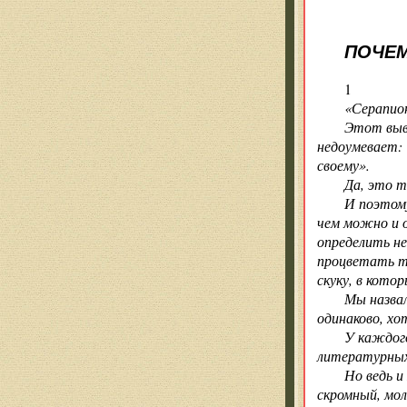
ПОЧЕМ
1
«Серапио
Этот выво
недоумевает: 
своему».
Да, это т
И поэтом
чем можно и о
определить н
процветать то
скуку, в кото
Мы назвал
одинаково, хо
У каждого
литературных 
Но ведь и
скромный, мо