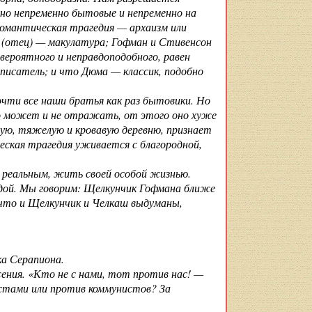
— но непременно бытовые и непременно на
романтическая трагедия — архаизм или
а (отец) — макулатура; Гофман и Стивенсон
вероятного и неправдоподобного, равен
 писатель; и что Дюма — классик, подобно
чти все наши братья как раз бытовики. Но
о может и не отражать, от этого оно хуже
ую, тяжелую и кровавую деревню, признает
еская трагедия уживается с благородной,
 реальным, жить своей особой жизнью.
одой. Мы говорим: Щелкунчик Гофмана ближе
 что и Щелкунчик и Челкаш выдуманы,
а Серапиона.
ения. «Кто не с нами, тот против нас! —
истами или против коммунистов? За