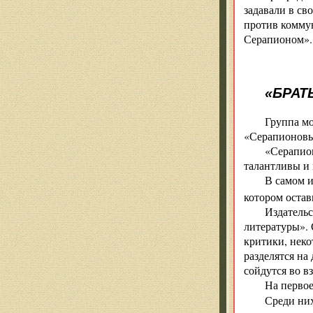
задавали в св
против комму
Серапионом».
«БРАТ
Группа мо
«Серапионовы
«Серапион
талантливы и 
В самом и
котором оста
Издательс
литературы». 
критики, неко
разделятся на
сойдутся во вз
На первое
Среди ни