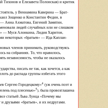
ай Тихонов и Елизавета Полонская) и критик
стоятель, у Вениамина Каверина — Брат-
хаил Зощенко и Константин Федин, в
 — Анна Ахматова, Евгений Замятин,
меновали людей случайных или не слишком
иц» — Муся Алонкина, Лидия Харитон,
ами некоторых «братьев» — Ида Каплан-
 новых членов принимать, руководствуясь
сь на собраниях. То, что нравилось,
ять независимость, чтобы не оказалось
арства, писать не так, как хочется, а как
плоть до распада группы избегать этого
4
ьев Сергею Городецкому»
(уж очень поэт и
5
Зелень под плесенью»
), была провозглашена
 все статьей Льва Лунца «Почему мы
 и друзьями «братьев», и их недругами.