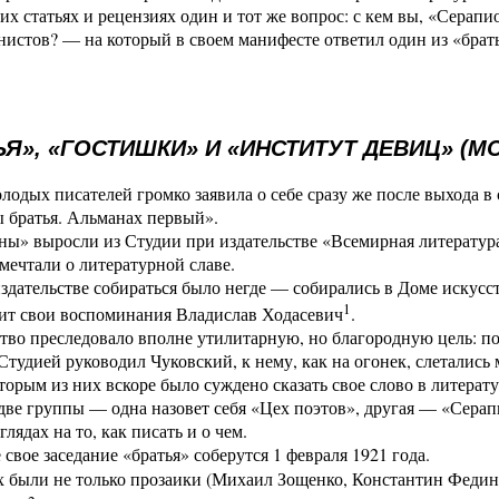
оих статьях и рецензиях один и тот же вопрос: с кем вы, «Сера
нистов? — на который в своем манифесте ответил один из «бра
ЬЯ», «ГОСТИШКИ» И «ИНСТИТУТ ДЕВИЦ» (МО
лодых писателей громко заявила о себе сразу же после выхода в 
 братья. Альманах первый».
ы» выросли из Студии при издательстве «Всемирная литература
мечтали о литературной славе.
здательстве собираться было негде — собирались в Доме искусс
1
вит свои воспоминания Владислав Ходасевич
.
тво преследовало вполне утилитарную, но благородную цель: п
Студией руководил Чуковский, к нему, как на огонек, слетались
торым из них вскоре было суждено сказать свое слово в литерату
 две группы — одна назовет себя «Цех поэтов», другая — «Серап
глядах на то, как писать и о чем.
 свое заседание «братья» соберутся 1 февраля 1921 года.
х были не только прозаики (Михаил Зощенко, Константин Феди