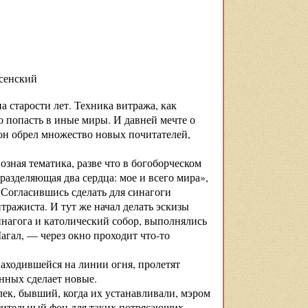
ский
 старости лет. Техника витража, как
о попасть в иные миры. И давней мечте о
 он обрел множество новых почитателей,
озная тематика, разве что в богоборческом
разделяющая два сердца: мое и всего мира»,
 Согласившись сделать для синагоги
тражиста. И тут же начал делать эскизы
синагога и католический собор, выполнялись
агал, — через окно проходит что-то
аходившейся на линии огня, пролетят
нных сделает новые.
лек, бывший, когда их устанавливали, мэром
зительный фон для таких потрясающих