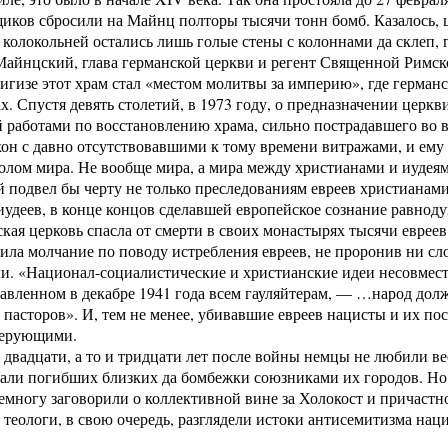
ков сбросили на Майнц полторы тысячи тонн бомб. Казалось, ц
колокольней остались лишь голые стены с колоннами да склеп, 
Майнцский, глава германской церкви и регент Священной Римск
гизе этот храм стал «местом молитвы за империю», где герман
ах. Спустя девять столетий, в 1973 году, о предназначении церк
работами по восстановлению храма, сильно пострадавшего во в
он с давно отсутствовавшими к тому времени витражами, и ему
лом мира. Не вообще мира, а мира между христианами и иудеями
 подвел бы черту не только преследованиям евреев христианами
удеев, в конце концов сделавшей европейское сознание равнод
кая церковь спасла от смерти в своих монастырях тысячи евреев
ила молчание по поводу истребления евреев, не проронив ни сло
ли. «Национал-социалистические и христианские идеи несовме
авленном в декабре 1941 года всем гауляйтерам, — …народ долже
 пасторов». И, тем не менее, убивавшие евреев нацисты и их п
 верующими.
 двадцати, а то и тридцати лет после войны немцы не любили ве
али погибших близких да бомбежки союзниками их городов. Но 
многу заговорили о коллективной вине за Холокост и причастно
теологи, в свою очередь, разглядели истоки антисемитизма нац