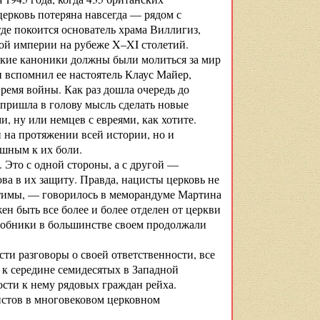
ерковь потеряна навсегда — рядом с
где покоится основатель храма Виллигиз,
ой империи на рубеже X–XI столетий.
­ские каноники должны были молиться за мир
ви вспомнил ее настоятель Клаус Майер,
ремя войны. Как раз дошла очередь до
 пришла в голову мысль сделать новые
, ну или немцев с евреями, как хотите.
 на протяжении всей истории, но и
ушным к их боли.
. Это с одной стороны, а с другой —
ва в их защиту. Правда, нацисты церковь не
стимы, — говорилось в меморандуме Мартина
н быть все более и более отделен от церкви
особники в большинстве своем продолжали
сти разговоры о своей ответственности, все
к середине семидесятых в Западной
сти к нему рядовых граждан рейха.
истов в многовековом церковном