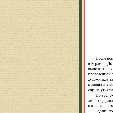
После вой
в Берлине. До
выполненных п
проведенной в
художников-ав
миллиона зрит
еще не утихли
По воспом
лишь под давл
одной из поез
Задача, п