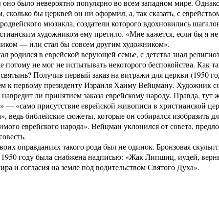
ы оно было невероятно популярно во всем западном мире. Однак
, сколько бы церквей он ни оформил, а, так сказать, с еврейство
родвейского мюзикла, создатели которого вдохновились шагал
стианским художником ему претило. «Мне кажется, если бы я н
ником — или стал бы совсем другим художником».
л родился в еврейской верующей семье, с детства знал религиоз
е потому не мог не испытывать некоторого беспокойства. Как та
святынь? Получив первый заказ на витражи для церкви (1950 год)
м к первому президенту Израиля Хаиму Вейцману. Художник соо
 навредит ли принятием заказа еврейскому народу. Правда, тут ж
» — «само присутствие еврейской живописи в христианской цер
», ведь библейские сюжеты, которые он собирался изобразить 
имого еврейского народа». Вейцман уклонился от совета, предл
совесть.
воих оправданиях такого рода был не одинок. Бронзовая скульп
 1950 году была снабжена надписью: «Жак Липшиц, иудей, верны
ра и согласия на земле под водительством Святого Духа».