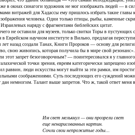
 же в окнах синагоги художник не мог изображать людей — в си
мами витражей для Хадассы ему пришлось избрать такие главы 
изображения человека. Одни только птицы, рыбы, каменные скр
 Израилевых наряду с фрагментами библейских цитат.
чего не оставили для музеев, только свитки Торы в пустующих с
я в Еврейском научном институте в Вильно, предлагая переступи
 лет назад создали Танах, Книги Пророков — основу для религ
тво, свою живопись, которая получила бы в мире свой резонанс».
ли этот запрет безоговорочным? — поинтересовался я у главног
 галахической точки зрения, евреям категорически запрещено изоб
вил раввин, люди искусства могут выйти за эти рамки, им прост
ильными соображениями. Суть последующих его суждений можно
т дан немногим. Талант выше запретов. Что ж, такой ответ меня 
Им свет мелькнул — они прозрели свет
еще ненарисованных картин.
Сочли свои непрожитые годы…