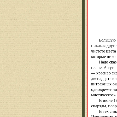
Большую ч
никакая друга
чистоте цвета
которые никог
Надо сказ
плане. А тут 
— красиво ска
двенадцать ви
витражных око
одновременно.
мистическое».
В июне 19
снаряды, повр
В тех син
Иерусалима, 