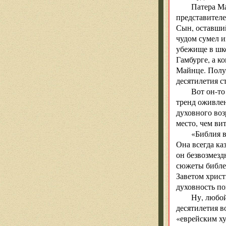
Патера Ма
представителе
Сын, оставший
чудом сумел и
убежище в шко
Гамбурге, а к
Майнце. Получ
десятилетия с
Вот он-то
тренд оживлен
духовного воз
место, чем ви
«Библия в
Она всегда ка
он безвозмезд
сюжеты библе
Заветом христ
духовность по
Ну, любой
десятилетия в
«еврейским ху