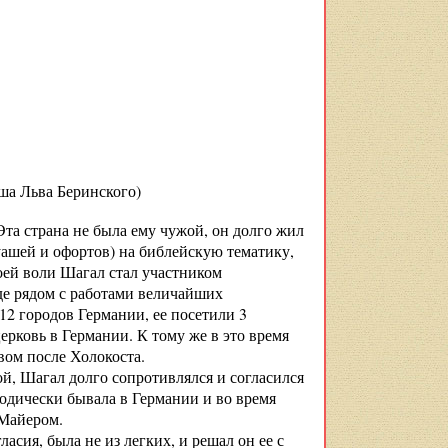
ва Беринского)
Эта страна не была ему чужой, он долго жил
гуашей и офортов) на библейскую тематику,
оей воли Шагал стал участником
де рядом с работами величайших
2 городов Германии, ее посетили 3
ерковь в Германии. К тому же в это время
вом после Холокоста.
й, Шагал долго сопротивлялся и согласился
одически бывала в Германии и во время
 Майером.
асия, была не из легких, и решал он ее с