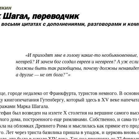
мкин
 Шагал, переводчик
в восьми цитатах с дополнениями, разговорами и ко
«И приходят мне в голову какие-то необыкновенные,
нееврей? И зачем бог создал евреев и неевреев? А уж если
должны быть так разобщены, почему должны ненавидеть 
а другие — не от бога?”»
олом-Але
, городе недалеко от Франкфурта, туристов немного. В основн
у книгопечатания Гутенбергу, который здесь в XV веке напечат
тражами Марка Шагала.
ефан был возведен на излете Х столетия на вершине самого высо
ого дома, построенного еще римлянами. Собственно, и сама-то
ла на обломках Древнего Рима и мыслилась как прямое его про
о. Лет через триста базилика пришла в упадок, и церковь вновь 
иле, это было в начале XIV века. Так она простояла до 27 феврал