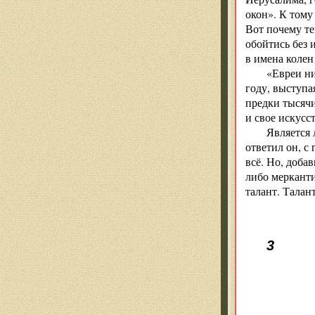
окон». К тому
Вот почему те
обойтись без 
в имена колен
«Евреи ни
году, выступа
предки тысячи
и свое искусс
Является 
ответил он, с
всё. Но, доба
либо меркант
талант. Талан
3