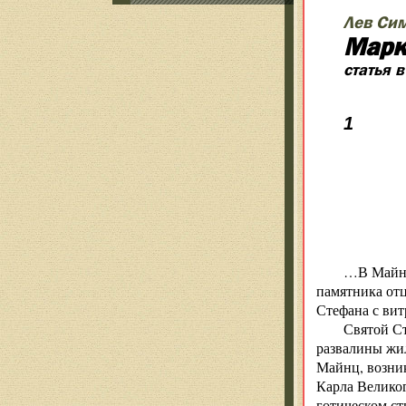
Лев Си
Марк
статья 
1
Ш
…В Майнце
памятника отц
Стефана с ви
Святой Ст
развалины жил
Майнц, возник
Карла Великог
готическом ст