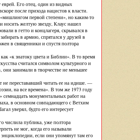
 еврей. Его отец, один из видных
скоре после прихода нацистов к власти.
 «мишлингом первой степени», но каким-то
ли носить желтую звезду, Клаус нашел
овали в гетто и концлагеря, скрывался в
забирать в армию, спрятался у друзей в
ожен в священники и спустя полтора
как «к знатоку цвета и Библии». В то время
кусства считался символом культурного и
, они занимали в творчестве не меньшее
т не перестававший читать ее на идише. —
зии, на все времена». В том же 1973 году
е» семнадцать монументальных работ на
наха, в основном совпадающего с Ветхим
гал уверял, будто его интересует
го числила публика, уже полтора
петь не мог, когда его называли
й энциклопедии, если они упомянут там его