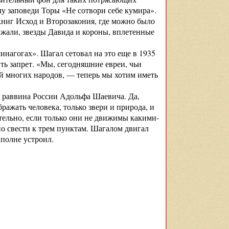
лу заповеди Торы «Не сотвори себе кумира».
книг Исход и Второзакония, где можно было
ижали, звезды Давида и короны, вплетенные
инагогах». Шагал сетовал на это еще в 1935
ть запрет. «Мы, сегодняшние евреи, чьи
ий многих народов, — теперь мы хотим иметь
о раввина России Адольфа Шаевича. Да,
ражать человека, только звери и природа, и
ительно, если только они не движимы какими-
 свести к трем пунктам. Шагалом двигал
вполне устроил.