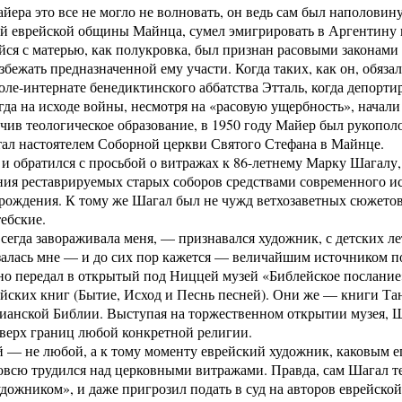
йера это все не могло не волновать, он ведь сам был наполовину
й еврейской общины Майнца, сумел эмигрировать в Аргентину в
ся с матерью, как полукровка, был признан расовыми законами
збежать предназначенной ему участи. Когда таких, как он, обяза
ле-интернате бенедиктинского аббатства Этталь, когда депортир
огда на исходе войны, несмотря на «расовую ущербность», начали 
ив теологическое образование, в 1950 году Майер был рукопол
тал настоятелем Соборной церкви Святого Стефана в Майнце.
 и обратился с просьбой о витражах к 86-летнему Марку Шагалу, 
ия реставрируемых старых соборов средствами современного ис
рождения. К тому же Шагал был не чужд ветхозаветных сюжетов
тебские.
сегда завораживала меня, — признавался художник, с детских ле
залась мне — и до сих пор кажется — величайшим источником поэ
но передал в открытый под Ниццей музей «Библей­ское послани
йских книг (Бытие, Исход и Песнь песней). Они же — книги Та
ианской Библии. Выступая на торжественном открытии музея, Ша
верх границ любой конкретной религии.
 — не любой, а к тому моменту еврейский художник, каковым е
овсю трудился над церковными витражами. Правда, сам Шагал тер
дожником», и даже пригрозил подать в суд на авторов еврейско