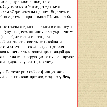
о ассоциировалось отнюдь не с
м. Случилось это благодаря музыке из
овским «Скрипачом на крыше». Впрочем, и
е был евреем, — признавался Шагал, — я бы
ные тексты и традиции, ходил в синагогу и
к, будучи евреем, он занимается украшением
, он обратился за своего рода
бщал, что его совесть неспокойна, и
е сам отвечал на свой вопрос, приводя
кви может стать хорошей пропагандой для
для христианских верующих, «символизируют
ожив художнику делать, как тому
тура Богоматери в соборе французского
й религии своих предков, создал эту Деву