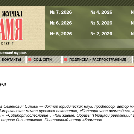
№ 7, 2026
№ 4, 2026
№
№ 6, 2026
№ 3, 2026
№
№ 5, 2026
№ 2, 2026
№
ический журнал
КОНТАКТЫ
СОЦ. СЕТИ
ПОДПИСКА и РАСПРОСТРАНЕНИЕ
РА
в Семенович Симкин — доктор юридических наук, профессор, автор мн
Американская мечта русского сектанта», «Полтора часа возмездия», «
», «Собибор/Послесловие», «Как живые. Образы “Площади революции” 
 стране большевиков». Постоянный автор «Знамени».