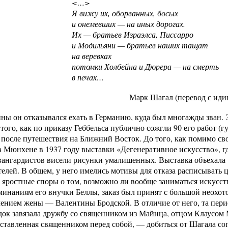
<…>
Я вижу их, оборванных, босых
и онемевших — на иных дорогах.
Их — братьев Израэлса, Писсарро
и Модильяни — братьев наших тащат
на веревках
потомки Холбейна и Дюрера — на смерть
в печах…
Марк Шагал (перевод с идиша Ль
ны он отказывался ехать в Германию, куда был многажды зван. 
 того, как по приказу Геббельса публично сожгли 90 его работ (
осле путешествия на Ближний Восток. До того, как помимо св
 Мюнхене в 1937 году выставки «Дегенеративное искусство», г
ангардистов висели рисунки умалишенных. Выставка объехала 1
елей. В общем, у него имелись мотивы для отказа расписывать ц
 яростные споры о том, возможно ли вообще заниматься искусст
инаниям его внучки Беллы, заказ был принят с большой неохото
ением жены — Валентины Бродской. В отличие от него, та пери
док завязала дружбу со священником из Майнца, отцом Клаусом
оставленная священником перед собой, — добиться от Шагала согл