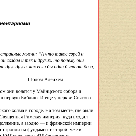
мментариями
 странные мысли: “А что такое еврей и
 он создал и тех и других, то почему они
друг друга, как если бы одни были от бога,
йхем
ом они водятся у Майнцского собора и
ал первую Библию. И еще у церкви Святого
кого холма в городе. На том месте, где были
 Священная Римская империя, куда входил
должение, а заодно — и франкской империи
отстроили на фундаменте старой, уже в
я 1945 года, когда 435 британских