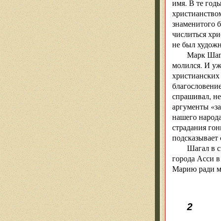
имя. В те год
христианством
знаменитого б
числиться хри
не был худож
Марк Шага
молился. И уж
христианских 
благословение
спрашивал, не
аргументы «за
нашего народа
страдания гон
подсказывает 
Шагал в с
города Асси в
Марию ради ми
2