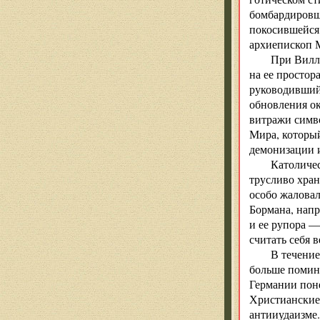
бомбардировщи
покосившейся 
архиепископ 
При Вилли
на ее простор
руководивший 
обновления ок
витражи симво
Мира, который
демонизации и
Католичес
трусливо хран
особо жалова
Бормана, напр
и ее рупора —
считать себя
В течение
больше помин
Германии поне
Христианские 
антииудаизме.