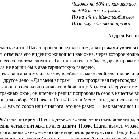
Человек на 60% из химикалиев,
на 40% из лжи и ржи…
Но на 1% из Микельанджело!
Поэтому я делаю витражи.
Андрей Вознесен
асть жизни Шагал провел перед холстом, а витражами увлекся на
я, отвечала его видению живописи как окна, через которое можн
 в его со светом слиянии. Так или иначе, но благодаря витражам
да не вошли бы в авангардистскую галерею.
ать, авангардному искусству вообще-то мало свойственна религи
— другое дело. «Для меня витраж — это прозрачная перегородка, 
зал он на открытии синагоги в больнице Хадасса в Иерусалиме.
тражных окон, он впервые решил попробовать себя в качестве ви
н для собора XIII века в Сент-Этьен в Меце. Эти два проекта, 
 «Будь то собор или синагога, это все равно, — как выразился Ш
67 года, во время Шестидневной войны, через окно больницы, н
едив четыре витража из двенадцати. Позже Шагал взамен утраче
агогальных окнах ему особо негде было развернуться. Тедди Кол
говорил, что здание больницы — «это самый неподходящий, уни