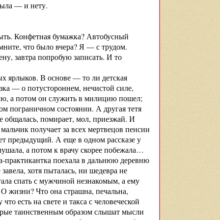
Была — и нету.
 быть. Конфетная бумажка? Автобусный
ните, что было вчера? Я — с трудом.
ену, завтра попробую записать. И то
 ярлыков. В основе — то ли детская
азка — о потустороннем, нечистой силе,
ю, а потом он служить в милицию пошел;
том пограничном состоянии. А другая тетя
е общалась, помирает, мол, приезжай. И
н мальчик получает за всех мертвецов пенсии
ет предыдущий. А еще в одном рассказе у
слушала, а потом к врачу скорее побежала…
ка-практикантка поехала в дальнюю деревню
завела, хотя пыталась, ни шедевра не
тала спать с мужчиной незнакомым, а ему
 О жизни? Что она страшна, печальна,
что есть на свете и такса с человеческой
торые таинственным образом слышат мысли