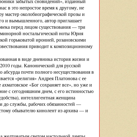
роники забытых сновидений», изданный
ас в это непростое время к другому, не
ру мастер околобиографической прозы и
ого и вымышленного, автор приглашает
ловека перед лицом существования — три
я минорной ностальгической ноты Юрия
вской горьковатой иронией, розановскими
повествования приводит к композиционному
ованная в виде дневника история жизни и
–2010 годы. Канонический для русской
 до абсурда почти полного несуществования в
вается «религия» Андрея Платонова с ее
ахматовское «Бог сохраняет все», но уже и
ение с сегодняшним днем, с его истинностью
 удобства), интеллигентная женщина
ги до службы, рабочих обязанностей —
остому обывателю кинолент из архива — и
ена желтоватым светом настольной лампы,