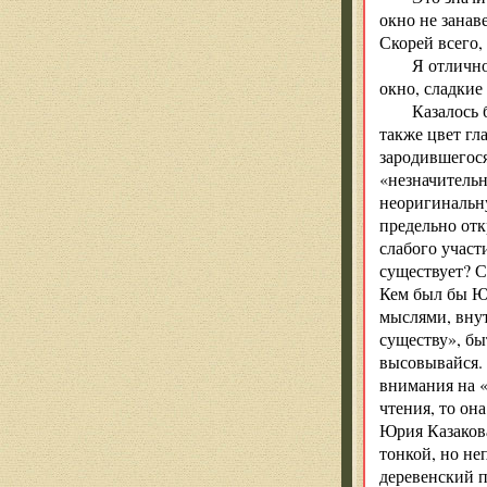
окно не занав
Скорей всего,
Я отлично
окно, сладкие
Казалось 
также цвет гл
зародившегос
«незначительн
неоригинальну
предельно отк
слабого участ
существует? 
Кем был бы Юр
мыслями, внут
существу», бы
высовывайся. 
внимания на «
чтения, то он
Юрия Казакова
тонкой, но не
деревенский 