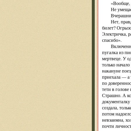
«Вообще, 
Не умещае
Вчерашний
Нет, прав
билет? Огрызо
Электричка, р
спасибо».
Включенн
пугалка из пи
мертвеце. У 
только начало
накануне поез
приехала — а 
по довереннос
тети в голове
Страшно. А ко
документалку 
создала, толь
потом надоело
невзаимна, хо
почти личнос