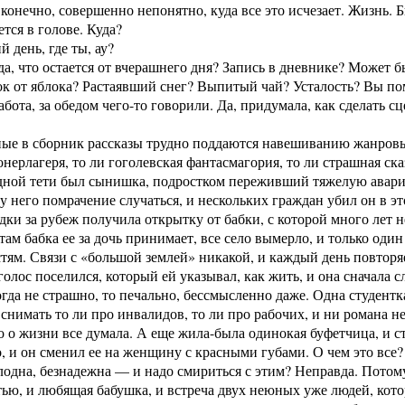
конечно, совершенно непонятно, куда все это исчезает. Жизнь. 
тся в голове. Куда?
 день, где ты, ау?
да, что остается от вчерашнего дня? Запись в дневнике? Может
к от яблока? Растаявший снег? Выпитый чай? Усталость? Вы пом
абота, за обедом чего-то говорили. Да, придумала, как сделать сц
ые в сборник рассказы трудно поддаются навешиванию жанровых
онерлагеря, то ли гоголевская фантасмагория, то ли страшная ск
одной тети был сынишка, подростком переживший тяжелую авари
 у него помрачение случаться, и нескольких граждан убил он в э
дки за рубеж получила открытку от бабки, с которой много лет н
там бабка ее за дочь принимает, все село вымерло, и только оди
тям. Связи с «большой землей» никакой, и каждый день повторя
 голос поселился, который ей указывал, как жить, и она сначала 
гда не страшно, то печально, бессмысленно даже. Одна студент
снимать то ли про инвалидов, то ли про рабочих, и ни романа не 
ко о жизни все думала. А еще жила-была одинокая буфетчица, и с
, и он сменил ее на женщину с красными губами. О чем это все?
лодна, безнадежна — и надо смириться с этим? Неправда. Потому 
тью, и любящая бабушка, и встреча двух неюных уже людей, ко