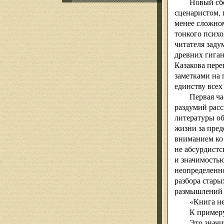
Новый сб
сценаристом, 
менее сложно
тонкого псих
читателя заду
древних гиган
Казакова пере
заметками на
единству всех
Первая ча
раздумий расс
литературы об
жизни за пред
вниманием ко 
не абсурдистс
и значимостью
неопределенно
разбора стары
размышлений о
«Книга не
К примеру
Это значи