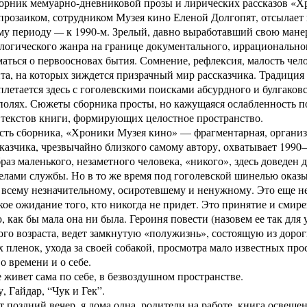
орник мемуарно-дневниковой прозы и лирических рассказов «Х
прозаиком, сотрудником Музея кино Еленой Долгопят, отсылает н
му периоду
—
к 1990-м. Зрелый, давно выработавший свою мане
ологического жанра на границе документального, иррациональн
маться о первоосновах бытия. Сомнение, рефлексия, малость че
та, на которых зиждется призрачный мир рассказчика. Традици
плетается здесь с гоголевскими поисками абсурдного и булгако
 полях. Сюжеты сборника просты, но кажущаяся ослабленность 
 текстов книги, формирующих целостное пространство.
сть сборника, «Хроники Музея кино» — фрагментарная, организ
казчика, чрезвычайно близкого самому автору, охватывает 1990
раз маленького, незаметного человека, «никого», здесь доведен
елами службы. Но в то же время под гоголевской шинелью оказы
всему незначительному, осиротевшему и ненужному. Это еще не 
кое ожидание того, кто никогда не придет. Это принятие и смир
, как бы мала она ни была. Героиня повести (назовем ее так для
го возраста, ведет замкнутую «полужизнь», состоя­щую из доро
х пленок, ухода за своей собакой, просмотра мало известных пр
 времени и о себе.
 живет сама по себе, в безвоздушном пространстве.
, Гайдар, “Чук и Гек”.
т поздний вечер, я дома одна, родители на работе, книга освещ