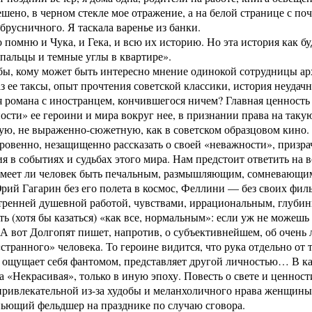
ешено, в черном стекле мое отражение, а на белой странице с п
 брусничного. Я таскала варенье из банки.
 помню и Чука, и Гека, и всю их историю. Но эта история как бу
 пальцы и темные углы в квартире».
бы, кому может быть интересно мнение одинокой сотрудницы арх
аз ее таксы, опыт прочтения совет­ской классики, история неуда
я романа с иностранцем, кончившегося ничем? Главная ценност
ости» ее героини и мира вокруг нее, в признании права на та
ю, не выраженно-сюжетную, как в советском образцовом кино. 
ровенно, незащищенно рассказать о своей «неважности», призр
ия в событиях и судьбах этого мира. Нам предстоит ответить на в
Смеет ли человек быть печальным, размышляющим, сомневающим
ий Гагарин без его полета в космос, Феллини — без своих фильм
ренней душевной работой, чувствами, иррациональным, глубинн
ть (хотя бы казаться) «как все, нормальным»: если уж не можеш
А вот Долгопят пишет, напротив, о субъективнейшем, об очень 
странного» человека. То героине видится, что рука отдельно от т
а ощущает себя фантомом, представляет другой личностью… В ка
 «Некрасивая», только в иную эпоху. Повесть о свете и ценно­ст
привлекательной из-за худобы и меланхоличного нрава женщины:
пьющий фельдшер на празднике по случаю сговора.