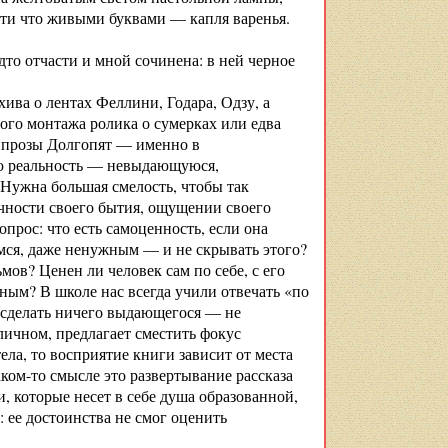
очти что живыми буквами — капля варенья.
дто отчасти и мной сочинена: в ней черное
ива о лентах Феллини, Годара, Одзу, а
чного монтажа ролика о сумерках или едва
ь прозы Долгопят — именно в
кую реальность — невыдающуюся,
Нужна большая смелость, чтобы так
ачности своего бытия, ощущении своего
опрос: что есть самоценность, если она
ся, даже ненужным — и не скрывать этого?
ов? Ценен ли человек сам по себе, с его
ым? В школе нас всегда учили отвечать «по
ь сделать ничего выдающегося — не
личном, предлагает сместить фокус
ела, то восприятие книги зависит от места
ком-то смысле это развертывание рассказа
и, которые несет в себе душа образованной,
 ее достоинства не смог оценить