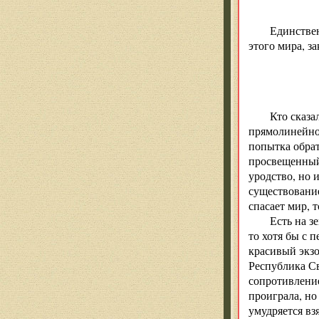
Единствен
этого мира, з
Кто сказа
прямолинейной
попытка обрат
просвещенный 
уродство, но и
существование
спасает мир, 
Есть на з
то хотя бы с 
красивый экзо
Республика С
сопротивлени
проиграла, но
умудряется вз