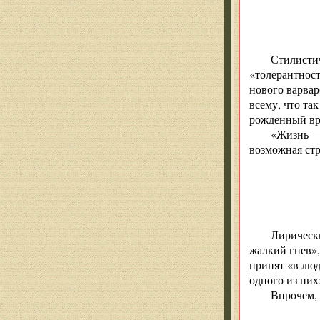
Стилистич
«толерантност
нового варвар
всему, что та
рожденный вр
«Жизнь — 
возможная стр
Лирически
жалкий гнев»,
принят «в люд
одного из них
Впрочем,