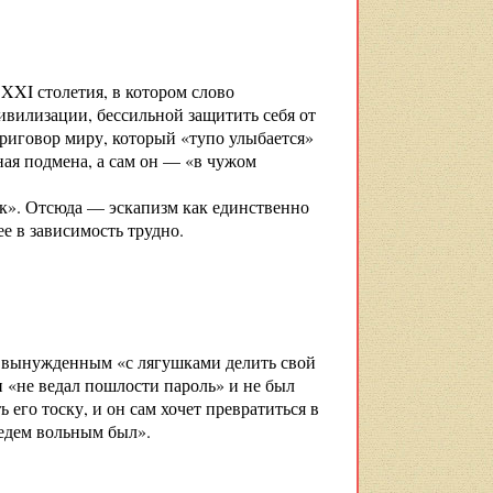
 XXI столетия, в котором слово
вилизации, бессильной защитить себя от
риговор миру, который «тупо улыбается»
щная подмена, а сам он — «в чужом
к». Отсюда — эскапизм как единственно
е в зависимость трудно.
и вынужденным «с лягушками делить свой
 «не ведал пошлости пароль» и не был
его тоску, и он сам хочет превратиться в
ведем вольным был».