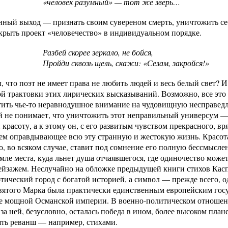
«человек разумный» — тот же зверь…
ный выход — признать своим сувереном смерть, уничтожить себ
акрыть проект «человечество» в индивидуальном порядке.
Разбей скорее зеркало, не бойся,
Пройди сквозь щель, скажи: «Сезам, закройся!»
л, что поэт не имеет права не любить людей и весь белый свет? 
 трактовки этих лирических высказываний. Возможно, все это 
ить чье-то неравнодушное внимание на чудовищную несправедли
не понимает, что уничтожить этот неправильный универсум — з
 красоту, а к этому он, с его развитым чувством прекрасного, вр
м оправдывающее всю эту странную и жестокую жизнь. Красота 
то, во всяком случае, ставит под сомнение его полную бессмысле
емле места, куда льнет душа отчаявшегося, где одиночество може
пейзажем. Неслучайно на обложке предыдущей книги стихов Кас
тический город с богатой историей, а символ — прежде всего, о
вятого Марка была практически единственным европейским гос
е мощной Османской империи. В военно-политическом отношени
 за ней, безусловно, осталась победа в ином, более высоком плане
ять реванш — например, стихами.