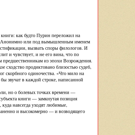
в книги: как будто Пурин переложил на
а. Анонимно или под вымышленным именем
истификации, вызвать споры филологов. И
ит и чувствует, и не его вина, что по
им предшественникам из эпохи Возрождения.
кое сходство продиктовано близостью судеб,
ог скорбного одиночества. «Что мило на
 бы звучат в каждой строке, написанной
оли, но о болевых точках времени —
 субъекта книги — замкнутая позиция
 куда навсегда уходят любимые,
раненно и высокомерно — и возводящего