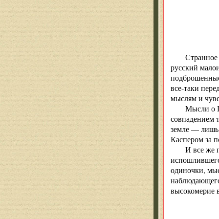
Странное 
русский мало
подброшенные 
все-таки пере
мыслям и чувс
Мысли о П
совпадением т
земле — лишь 
Каспером за п
И все же 
испошлившегос
одиночки, мыс
наблюдающего
высокомерие в