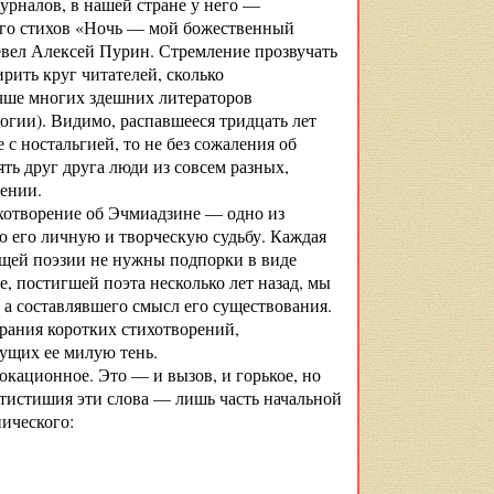
урналов, в нашей стране у него —
его стихов «Ночь — мой божественный
ревел Алексей Пурин. Стремление прозвучать
рить круг читателей, сколько
учше многих здешних литераторов
огии). Видимо, распавшееся тридцать лет
 с ностальгией, то не без сожаления об
ь друг друга люди из совсем разных,
мении.
хо­творение об Эчмиадзине — одно из
ю его личную и творческую судьбу. Каждая
ящей поэзии не нужны подпорки в виде
е, постигшей поэта несколько лет назад, мы
, а составлявшего смысл его существования.
рания коротких стихотворений,
ущих ее милую тень.
окационное. Это — и вызов, и горькое, но
тистишия эти слова — лишь часть начальной
пического: