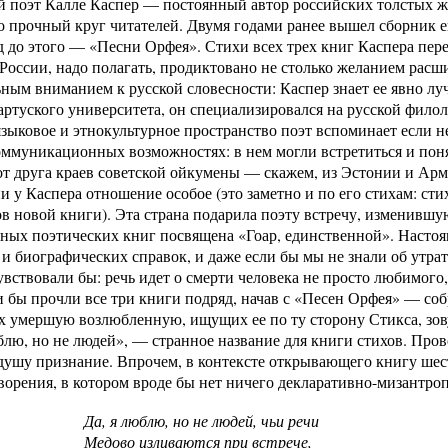
 поэт Калле Каспер — постоянный автор российских толстых ж
о прочный круг читателей. Двумя годами ранее вышел сборник 
од до этого — «Песни Орфея». Стихи всех трех книг Каспера пе
 России, надо полагать, продиктовано не столько желанием расши
ным вниманием к русской словесности: Каспер знает ее явно л
ртуского университета, он специализировался на русской филол
языковое и этнокультурное пространство поэт вспоминает если не
ммуникационных возможностях: в нем могли встретиться и понят
от друга краев советской ойкумены — скажем, из Эстонии и Ар
 у Каспера отношение особое (это заметно и по его стихам: сти
в новой книги). Эта страна подарила поэту встречу, изменившу
нных поэтических книг посвящена «Гоар, единственной». Насто
и биографических справок, и даже если бы мы не знали об утрат
увствовали бы: речь идет о смерти человека не просто любимого
 бы прочли все три книги подряд, начав с «Песен Орфея» — соб
 умершую возлюбленную, ищущих ее по ту сторону Стикса, зов
блю, но не людей», — странное название для книги стихов. Пров
душу признание. Впрочем, в контексте открывающего книгу шес
ворения, в котором вроде бы нет ничего декларативно-мизантро
Да, я люблю, но не людей, чьи речи
Медово изливаются при встрече,