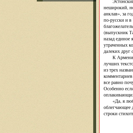
Эстонский
неширокий, н
анклав», за г
по-русски и в
благожелатель
(выпускник Та
назад единое 
утраченных ко
далеких друг 
К Армении
лучших тексто
из трех назва
комментариев 
все равно поч
Особенно если
оплакивающих
«Да, я лю
облегчающее 
строки стихот