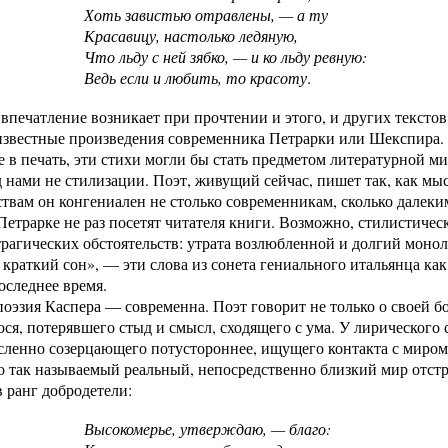
Хоть завистью отравлены, — а ту
Красавицу, настолько ледяную,
Что льду с ней зябко, — и ко льду ревную:
Ведь если и любить, то красоту
.
впечатление возникает при прочтении и этого, и других тексто
известные произведения современника Петрарки или Шекспир
в печать, эти стихи могли бы стать предметом литературной м
д нами не стилизации. Поэт, живущий сейчас, пишет так, как мысл
твам он конгениален не столько современникам, сколько далек
етрарке не раз посетят читателя книги. Возможно, стилистичес
рагических обстоятельств: утрата возлюбленной и долгий монол
краткий сон», — эти слова из сонета гениального итальянца как
оследнее время.
поэзия Каспера — современна. Поэт говорит не только о своей б
я, потерявшего стыд и смысл, сходящего с ума. У лирического
ленно созерцающего потустороннее, ищущего контакта с миром,
 так называемый реальный, непосредственно близкий мир отст
 ранг добродетели:
Высокомерье, утверждаю, — благо: