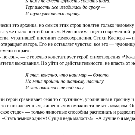
К нему не смеет грубость сделать шага.
Терпимость же изгадилась до сроку —
И тупо улыбается пороку.
ески это архаика, но смысл этих строк понятен только человеку
ь» уже стало почти бранным. Невыносима тщета современной ци
ства, утратившей инстинкт самосохранения. Стихи Каспера — п
к отвращает автора. Его не оставляет чувство: все это — чудови
емени и крае».
не сон», — с горечью констатирует герой стихотворения «Чужа
атегия выживания. Но уйти от действительности, не впасть от не
Я знал, конечно, что наш мир — болото,
Но мнил пройти по шаткому настилу —
И это оказалось не под силу.
й герой сравнивает себя то с путником, угодившим в трясину 
 то с покалеченным, лишенным возможности летать комаром. Он
ское стадо» — только животные способны распознать и разделить 
: «Стать земноводным! Сущая ведь малость!». «А лучше б я мед