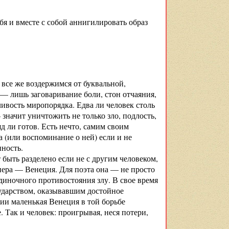
я и вместе с собой аннигилировать образ
И все же воздержимся от буквальной,
— лишь заговаривание боли, стон отчаяния,
вость миропорядка. Едва ли человек столь
начит уничтожить не только зло, подлость,
яд ли готов. Есть нечто, самим своим
(или воспоминание о ней) если и не
нность.
т быть разделено если не с другим человеком,
пера — Венеция. Для поэта она — не просто
диночного противостояния злу. В свое время
ударством, оказывавшим достойное
и маленькая Венеция в той борьбе
. Так и человек: проигрывая, неся потери,