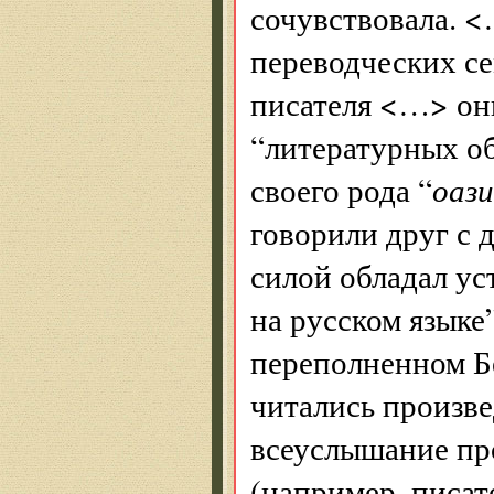
сочувствовала. 
переводческих с
писателя <…> они
“литературных об
своего рода “
оаз
говорили друг с
силой обладал у
на русском языке
переполненном Б
читались произве
всеуслышание п
(например, писа