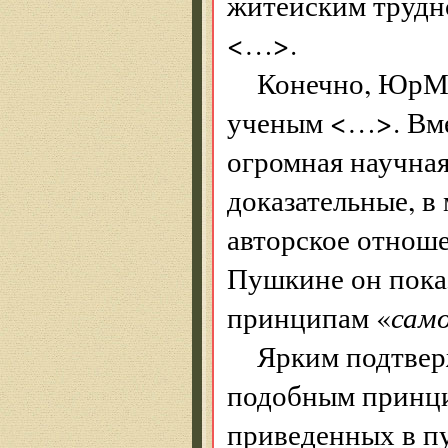
житейским трудн
<…>.
Конечно, ЮрМи
ученым <…>. Вмес
огромная научна
доказательные, в
авторское отнош
Пушкине он пока
принципам «
само
Ярким подтвер
подобным принцип
приведенных в п