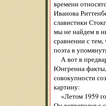
времени относят
Иванова Риттенбе
славистики Стокг
мы не найдем в н
сравнении с тем,
поэта в упомянут
А вот в предв
Юнгренна факты, 
совокупности с
картину:
«Летом 1959 г
Он встретился с 