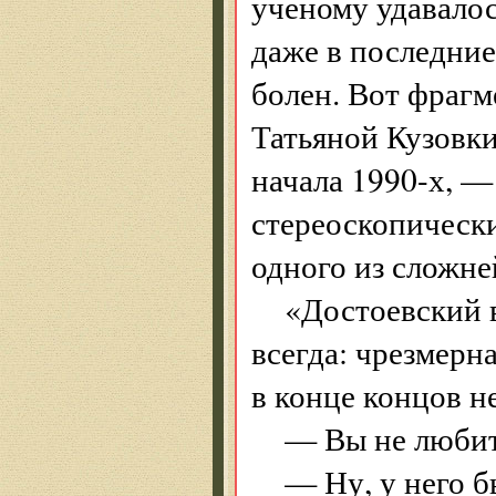
ученому удавалос
даже в последние
болен. Вот фраг
Татьяной Кузовки
начала 1990-х, —
стереоскопическ
одного из сложн
«Достоевский в
всегда: чрезмерн
в конце концов н
— Вы не любит
— Ну, у него б