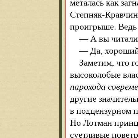
металась как заг
Степняк-Кравчинс
проигрыше. Ведь
— А вы читали
— Да, хороший
Заметим, что г
высоколобые влас
парохода соврем
другие значител
в подцензурном п
Но Лотман принц
суетливые поветр