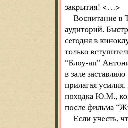
закрытия! <…>
Воспитание в 
аудиторий. Быстр
сегодня в кинок
только вступител
“Блоу-ап” Антони
в зале заставлял
прилагая усилия.
походка Ю.М., ко
после фильма “Ж
Если учесть, ч