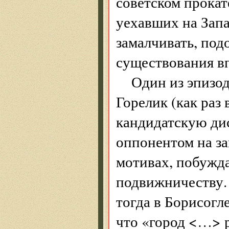
советском прокат
уехавших на Запа
замалчивать, под
существования в
Один из эпизо
Горелик (как раз
кандидатскую ди
оппонентом на за
мотивах, побужд
подвижничеству. 
тогда в Борисогл
что «город <…> 