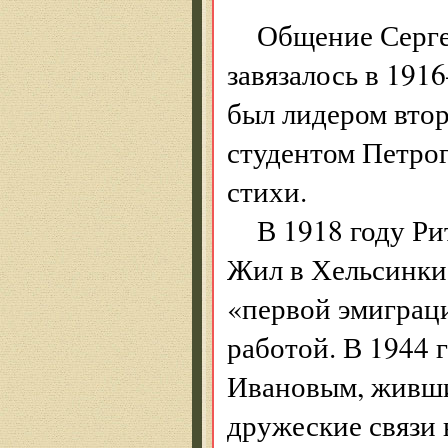
Общение Серге
завязалось в 191
был лидером втор
студентом Петро
стихи.
В 1918 году Р
Жил в Хельсинки
«первой эмиграци
работой. В 1944 
Ивановым, жившим
дружеские связи 