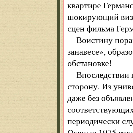
квартире Германо
шокирующий визи
сцен фильма Герм
Воистину пора
занавесе», обра
обстановке!
Впоследствии в
сторону. Из унив
даже без объявле
соответствующих
периодически слу
Осенью 1975 год