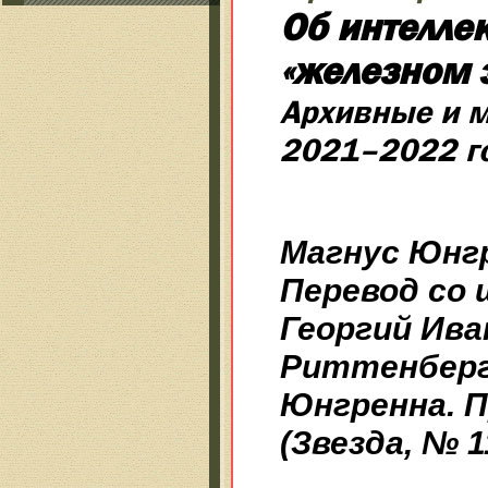
Об интелле
«железном 
Архивные и 
2021–2022 г
Магнус Юнгр
Перевод со
Георгий Ива
Риттенберг
Юнгренна. 
(Звезда, № 11