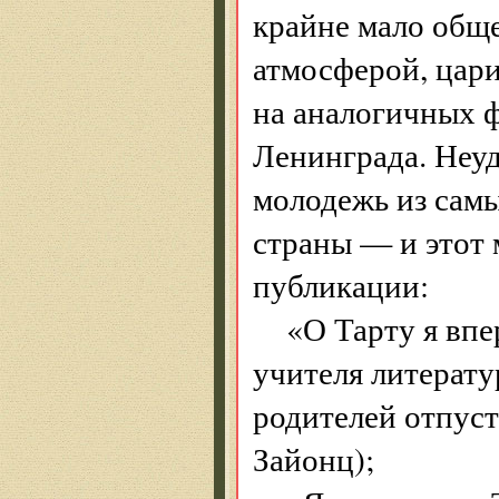
крайне мало общ
атмосферой, цари
на аналогичных 
Ленинграда. Неуд
молодежь из сам
страны — и этот 
публикации:
«О Тарту я впе
учителя литерату
родителей отпус
Зайонц);