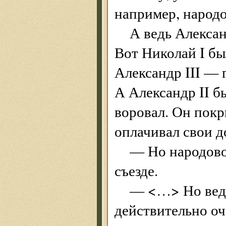
например, народо
А ведь Алексан
Вот Николай I бы
Александр III — 
А Александр II б
воровал. Он покр
оплачивал свои до
— Но народов
съезде.
— <…> Но ведь
действительно оч