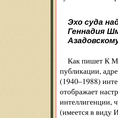
Эхо суда на
Геннадия Ш
Азадовскому
Как пишет К М
публикации, адр
(1940–1988) инте
отображает настр
интеллигенции, ч
(имеется в виду