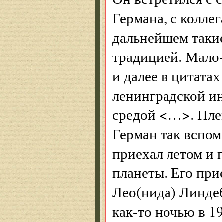
Германа, с колле
дальнейшем такие
традицией. Мало
и далее в цитата
ленинградской ин
средой <…>. Пле
Герман так вспом
приехал летом и 
планеты. Его при
Лео(нида) Линде
как-то ночью в 1