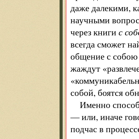
даже далекими, к
научными вопрос
через книги
с со
всегда сможет на
общение с собою 
жаждут «развлече
«коммуникабельно
собой, боятся об
Именно способ
— или, иначе гов
подчас в процес