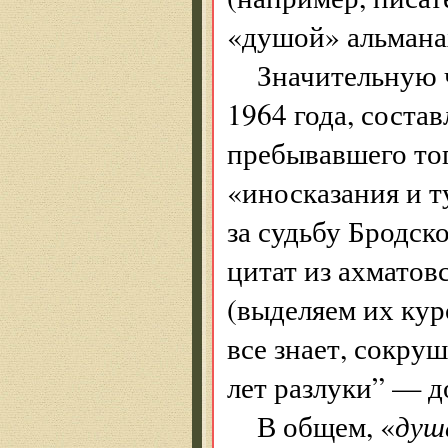
«душой» альманах
Значительную ч
1964 года, соста
пребывавшего тог
«иносказания и 
за судьбу Бродс
цитат из ахматов
(выделяем их ку
все знает, сокруш
лет разлуки” — д
В общем, «
душ