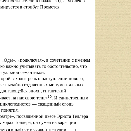
риятности. «Если в начале “Оды” уголек в
мируется в атрибут Прометея:
«Оды», «подключая», в сочетании с именем
о важно учитывать то обстоятельство, что
кстуальной семантикой.
торой заходит речь о наступлении нового,
 чрезвычайно отдаленных монументальных
надвигающейся эпохи, гигантский
16
ывает на нас свою тень»
. И единственным
циклопедистов — священный огонь
 понятия.
театре», посвященной пьесе Эрнста Теллера
 хорах Толлера, он сумел из варьяций
ается к пафосу высокой трагедии — и