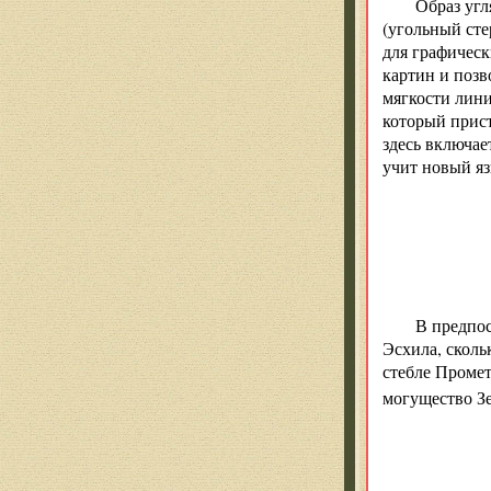
Образ угл
(угольный сте
для графическ
картин и позв
мягкости лини
который прист
здесь включае
учит новый яз
В предпос
Эсхила, сколь
стебле Проме
могущество Зе