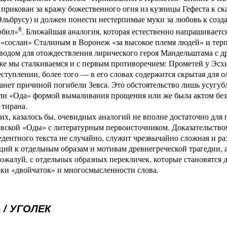
 прикован за кражу божественного огня из кузницы Гефеста к ск
льбрусу) и должен понести нестерпимые муки за любовь к созда
8
юбил»
. Ближайшая аналогия, которая естественно напрашивается
сослан» Сталиным в Воронеж «за высокое племя людей» и терпи
оводом для отождествления лирического героя Мандельштама с 
же мы сталкиваемся и с первым противоречием: Прометей у Эсхи
ступлении, более того — в его словах содержится скрытая для о
станет причиной погибели Зевса. Это обстоятельство лишь усуг
 ли «Ода» формой вымаливания прощения или же была актом без
 тирана.
их, казалось бы, очевидных аналогий не вполне достаточно для
ской «Оды» с литературным первоисточником. Доказательством 
едентного текста не случайно, служит чрезвычайно сложная и р
ий к отдельным образам и мотивам древнегреческой трагедии, а
ожалуй, с отдельных образных перекличек, которые становятся
ики «двойчаток» и многосмысленности слова.
 / УГОЛЕК