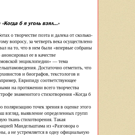
Когда б я уголь взял…»
тах о творчестве поэта и далека от сколько-
му вопросу, за четверть века осуществлено
вал на то, что в нем были «впервые собраны
ко анонсировал ее в качестве
тамовской энциклопедии» — тема
ельштамоведения. Достаточно отметить, что
рхивистов и биографов, текстологов и
например, Еврипиду соответствующее
выми на протяжении всего творчества
строфе знаменитого стихотворения «Когда б
 поляризацию точек зрения в оценке этого
аш взгляд, выявление определенных групп
ую ткань стихотворения. Такая
арацией Мандельштама из «Разговора о
оны, а не устремляется в одну официальную