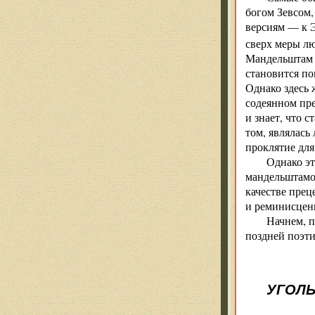
богом Зевсом,
версиям — к Э
сверх меры л
Мандельштам «
становится п
Однако здесь 
содеянном пре
и знает, что 
том, являлась
проклятие для
Однако эт
мандельштамов
качестве прец
и реминисценц
Начнем, п
поздней поэт
УГОЛЬ