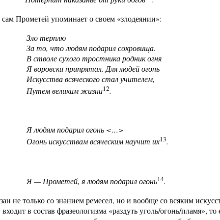
сам Прометей упоминает о своем «злодеянии»:
Зло терплю
За то, что людям подарил сокровища.
В стволе сухого тростника родник огня
Я воровски припрятал. Для людей огонь
Искусства всяческого стал учителем,
12
Путем великим жизни
.
Я людям подарил огонь <…>
13
Огонь искусствам всяческим научит их
.
14
Я — Прометей, я людям подарил огонь
.
зан не только со знанием ремесел, но и вообще со всяким искус
» входит в состав фразе­ологизма «раздуть уголь/огонь/пламя», т