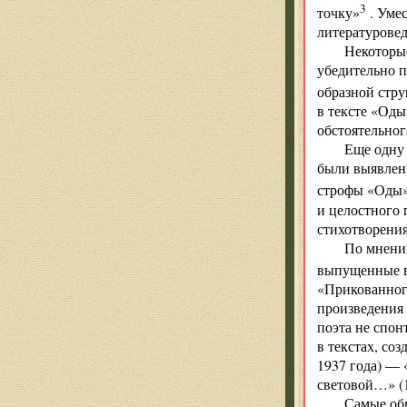
3
точку»
. Умес
литературовед
Некоторые
убедительно п
образной стру
в тексте «Оды
обстоятельног
Еще одну 
были выявлены
строфы «Оды»
и целостного 
стихотворения
По мнению
выпущенные в 
«Прикованного
произведения 
поэта не спон
в текстах, со
1937 года) — 
световой…» (1
Самые об