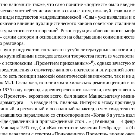
тно напомнить также, что само понятие «подтекст» было введе
ческое употребление именно в связи с этим, пожалуй, главным
 виды подтекстов мандельштамовской «Оды» уже выявлены и оп
оказано влияние публицистического канона советской сталиниа
5
ктуры этого стихотворения
. Реконструкция «близнечного» миф
» самим автором и основанного на обыгрывании соименничества
о разговора.
группу подтекстов составляют сугубо литературные аллюзии и 
 крупнейшими исследователями творчества поэта (в частности 
6
 с эсхиловским «Прометеем прикованным»
), однако зачастую 
представления о структуре данного подтекста и внутренней логи
, то есть позиции высокой семантической значимости, так и не д
 М.Л. Гаспарова, источником эсхиловских реминисценций в поз
1935 году переводы древнегрече­ского классика, осуществлен
 Прометея», вероятнее всего, был знаком Мандельштаму именно
драматурга — в изводе Вяч. Иванова. Интерес к этому произвед
танный, а регулярный и осознанный характер, о чем свидетельст
здававшихся параллельно со стихотворением «Когда б я уголь в
«Где сдавленный и пригвожденный стон…» (19 января — 4 февра
9 января 1937 года) и «Как светотени мученик Рембрандт…» (4 ф
щие параллели с текстом «Прикованного Прометея» вполне оче