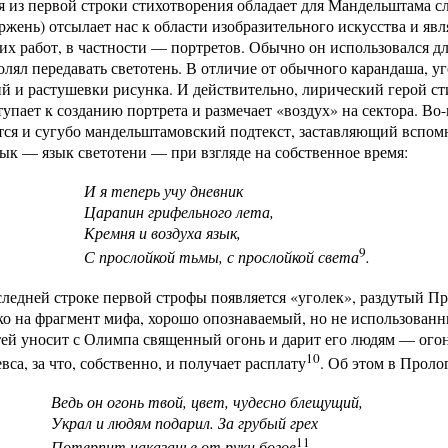
я из первой строки стихотворения обладает для Мандельштама с
ржень) отсылает нас к области изобразительного искусства и яв
их работ, в частности — портретов. Обычно он использовался д
олял передавать светотень. В отличие от обычного карандаша, у
й и растушевки рисунка. И действительно, лирический герой ст
упает к созданию портрета и размечает «воздух» на сектора. Во
тся и сугубо мандельштамовский подтекст, заставляющий вспомн
ык — язык светотени — при взгляде на собственное время:
И я теперь учу дневник
Царапин грифельного лета,
Кремня и воздуха язык,
9
С прослойкой тьмы, с прослойкой света
.
ледней строке первой строфы появляется «уголек», раздутый Пр
ко на фрагмент мифа, хорошо опознаваемый, но не использованн
тей уносит с Олимпа священный огонь и дарит его людям — ого
10
вса, за что, собственно, и получает расплату
. Об этом в Пролог
Ведь он огонь твой, цвет, чудесно блещущий,
Украл и людям подарил. За грубый грех
11
Потерпит наказанье от руки богов
.