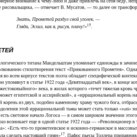
мерное внимание к чему-либо и даже привлечь на себя беду, неп
 рисовальщика, — отмечает В. Мусатов, — то далее он трансфор
Знать, Прометей раздул свой уголек, —
15
ляди, Эсхил, как я, рисуя, плачу!»
.
ЕТЕЙ
логического титана Мандельштам упоминает единожды в зачине 
олкованию стихотворения текст «Прикованного Прометея». Однак
я во всем корпусе текстов поэта обладает специфиче­ской конте
н упомянут в статье 1922 года «Девятнадцатый век», в конце ко
жестоковыйного» века, в жилах которого «течет тяжелая кровь
 может египетской и ассирийской», а «иррациональный корень 
 корень из двух, подобно каменному храму чужого бога, отбрас
доления этой иррациональной тьмы может стать только «
ratio
эн
 есть световое начало Логоса — в самом широком значении этого
раз возникает еще в одной статье 1922 года — «Революционер в 
а»: «Есть что-то прометеевское и исконно-германское в массовых
17
ла сделать настоящий гимн»
. Пафос пьесы Толлера приравнив