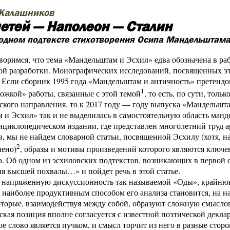
 Калашников
етей — Наполеон — Сталин
одном подтексте стихотворения Осипа Мандельштама «
воримся, что тема «Мандельштам и Эсхил» едва обозначена в рабо
ой разработки. Монографических исследований, посвященных это
. Если сборник 1995 года «Мандельштам и античность» претендо
1
ожкой» работы, связанные с этой темой
, то есть, по сути, толь
ьского направления, то к 2017 году — году выпуска «Мандельш
и Эсхил» так и не выделилась в самостоятельную область манд
нциклопедическом издании, где представлен многолетний труд а
, мы не найдем словарной статьи, посвященной Эсхилу (хотя, 
2
лено)
, образы и мотивы произведений которого являются ключе
 Об одном из эсхилов­ских подтекстов, возникающих в первой 
для высшей похвалы…» и пойдет речь в этой статье.
 напряженную дискуссионность так называемой «Оды», крайнюю
 наиболее продуктивным способом его анализа становится, на н
оторые, взаимодействуя между собой, образуют сложную смыслов
ская позиция вполне согласуется с известной поэтической декл
е слово является пучком, и смысл торчит из него в разные стор