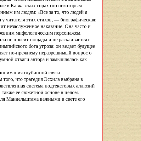
але в Кавказских горах (по некоторым
нным им людям: «Все за то, что людей я
 у читателя этих стихов, — биографическая:
т незаслуженное наказание. Она часто и
древним мифологическим персонажем.
ла не просит пощады и не раскаивается в
лимпийского бога угроза: он ведает будущее
убляет по-прежнему неразрешимый вопрос о
умной отваги автора и замышлялась как
 понимания глубинной связи
того, что трагедия Эсхила выбрана в
азветвленная система подтекстовых аллюзий
 также ее сюжетной основе в целом.
 для Мандельштама важными в свете его