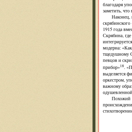
благодаря уп
заметить, что
Наконец,
скрябинского 
1915 года вме
Скрябина, где
интегрируется
модерна: «Как
тщедушному Ск
певцов и скр
18
прибор»
. «
выделяется фи
оркестром, уп
важному образ
одушевленной
Похожий «
происхождени
стихотворении
И