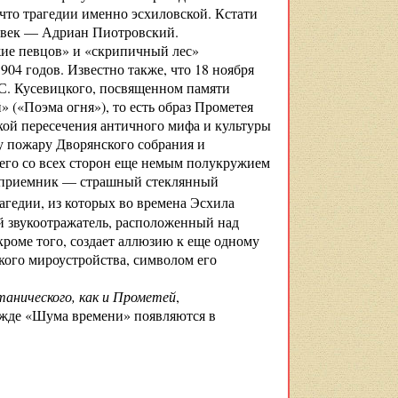
то трагедии именно эсхиловской. Кстати
еловек — Адриан Пиотровский.
жие певцов» и «скрипичный лес»
04 годов. Известно также, что 18 ноября
 С. Кусевицкого, посвященном памяти
 («Поэма огня»), то есть образ Прометея
кой пересечения античного мифа и культуры
у пожару Дворянского собрания и
 его со всех сторон еще немым полукружием
коприемник — страшный стеклянный
агедии, из которых во времена Эсхила
ый звукоотражатель, расположенный над
кроме того, создает аллюзию к еще одному
кого мироустройства, символом его
анического, как и Прометей
,
ежде «Шума времени» появляются в