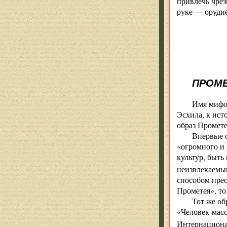
привлечь чрез
руке — орудие
Г
ПРОМ
Имя мифо
Эсхила, к ист
образ Промете
Впервые о
«огромного и 
культур, быть
неизвлекаемый
способом прео
Прометея», то
Тот же об
«Человек-масс
Интернациона