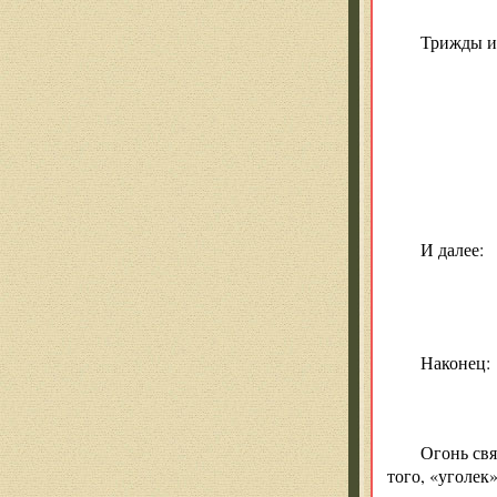
Трижды и 
И далее:
Наконец:
Огонь свя
того, «уголек