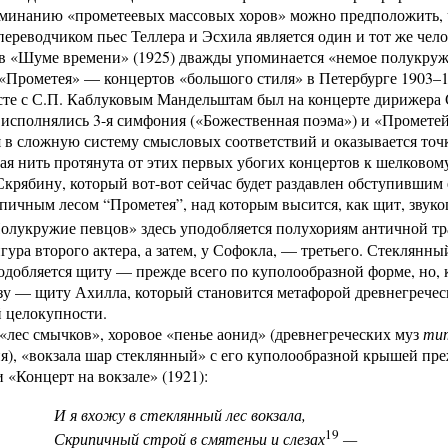
оминанию «прометеевых массовых хоров» можно предположить, ч
 переводчиком пьес Теллера и Эсхила является один и тот же ч
 в «Шуме времени» (1925) дважды упоминается «немое полукру
«Прометея» — концертов «большого стиля» в Петербурге 1903–19
сте с С.П. Каблуковым Мандельштам был на концерте дирижера
 исполнялись 3-я симфония («Божественная поэма») и «Прометей»
 в сложную систему смысловых соответствий и оказывается точ
ая нить протянута от этих первых убогих концертов к шелковом
рябину, который вот-вот сейчас будет раздавлен обступившим
ипичным лесом “Прометея”, над которым высится, как щит, зву
Полукружие певцов» здесь уподобляется полухориям античной тр
гура второго актера, а затем, у Софокла, — третьего. Стеклянн
одобляется щиту — прежде всего по куполообразной форме, но, 
у — щиту Ахилла, который становится метафорой древнегречес
 целокупности.
лес смычков», хоровое «пенье аонид» (древнегреческих муз
тит
я), «вокзала шар стеклянный» с его куполообразной крышей пр
 «Концерт на вокзале» (1921):
 я вхожу в стеклянный лес вокзала,
19
Скрипичный строй в смятеньи и слезах
—