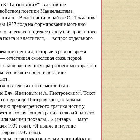
4
но К. Тарановским
в активное
 свойством поэтики Мандельштама.
исаны. В частности, в работе О. Лекманова
ны 1937 года на формирование мотивно-
ологического подтекста, актуализированного
 поэта и властителя, — вопрос отдельного
реминисценции, которые в разное время
— отчетливая смысловая связь первой
эти наблюдения носят разрозненный характер
ке его возникновения в зачине
ают.
д­них текстах поэта могли быть
7
ные Вяч. Ивановым и А. Пиотровским
. Текст
 в переводе Пиотровского, остальные
ению древнегреческого трагика носит у
вует высокая концентрация аллюзий на него
зял для высшей похвалы…» (январь — март
ля 1937 года), «Я нынче в паутине
евраля 1937 года).
видны: титан наказан новым олимпийским