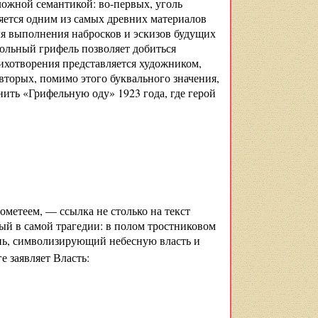
ложной семантикой: во-первых, уголь
ляется одним из самых древних материалов
ля выполнения набросков и эскизов будущих
гольный грифель позволяет добиться
ихотворения представляется художником,
-вторых, помимо этого буквального значения,
ить «Грифельную оду» 1923 года, где герой
ометеем, — ссылка не столько на текст
ый в самой трагедии: в полом тростниковом
нь, символизирующий небесную власть и
е заявляет Власть: