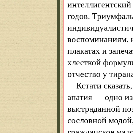
интеллигентский 
годов. Триумфаль
индивидуалистич
воспоминаниям, н
плакатах и запеч
хлесткой формул
отчество у тира
Кстати сказат
апатия — одно из
выстраданной по
сословной модой,
гражданское мал