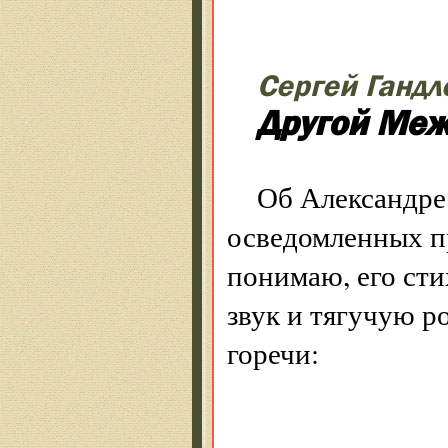
Сергей Гандл
Другой Ме
Об Александре
осведомленных пр
понимаю, его сти
звук и тягучую р
горечи:
Воп