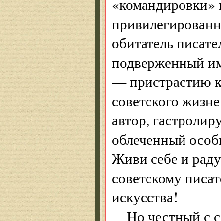
«командировки» в
привилегированн
обитатель писате
подверженный и
— пристрастию к
советского жизне
автор, гастроли
облеченный особ
Живи себе и раду
советскому писат
искусства!
Но честный с 