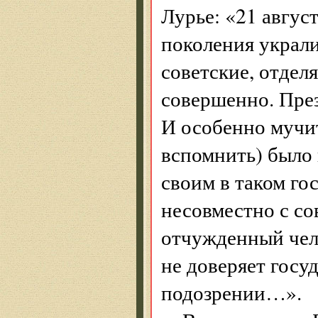
Лурье: «21 авгус
поколения украл
советские, отделя
совершенно. През
И особенно мучи
вспомнить) было 
своим в таком го
несовместно с с
отчужденный чел
не доверяет госуд
подозрении…».