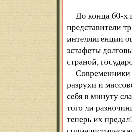
До конца 60-х 
представители т
интеллигенции о
эстафеты долговы
страной, государ
Современники 
разрухи и массов
себя в минуту сл
того ли разночин
теперь их предал
социалистически