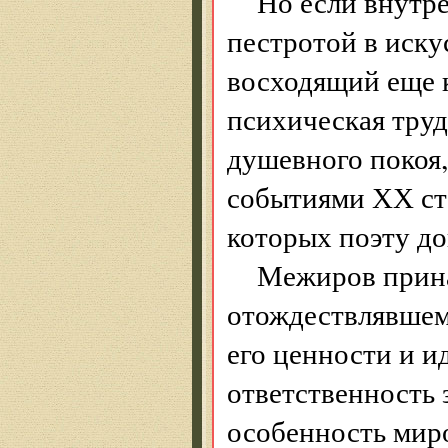
Но если внутр
пестротой в иску
восходящий еще к
психическая тру
душевного покоя
событиями ХХ ст
которых поэту до
Межиров прина
отождествлявшем
его ценности и и
ответственность 
особенность мир