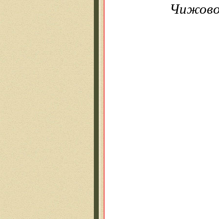
Чижов
Мы 
Когд
Не 
Не 
Мы 
Без
На
взв
Нам