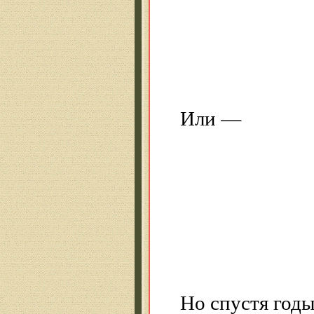
зас
Но 
об 
Или —
Пом
Голо
«Ум
«По
Но спустя годы