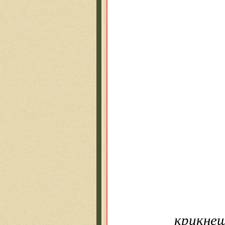
Тол
Вид
Сла
Чей
Сла
Их 
Про
И н
— Ш
крикне