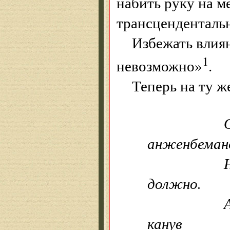
набить руку на м
трансцендентальн
Избежать влиян
1
невозможно»
.
Теперь на ту ж
Останет
анженбеман
Нет, по
должно.
А то, в 
канув