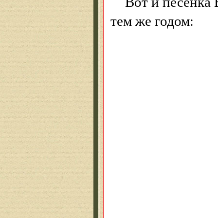
Вот и песенка 
тем же годом:
Все
что
не 
или
А п
(и т
что
не 