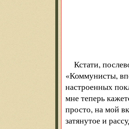
Есть 
Что м
Навер
О вре
Кстати, после
«Коммунисты, вп
настроенных пок
мне теперь кажет
просто, на мой в
затянутое и расс