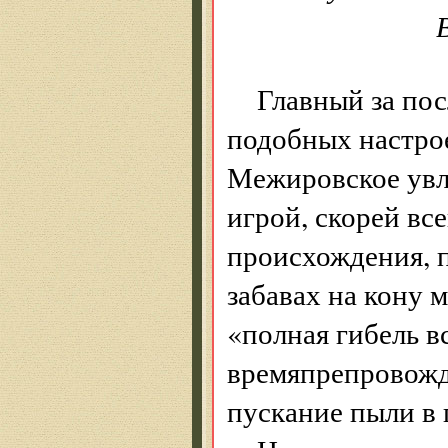
В небыт
Главный за пос
подобных настрое
Межировское увл
игрой, скорей вс
происхождения, 
забавах на кону м
«полная гибель вс
времяпрепровожд
пускание пыли в г