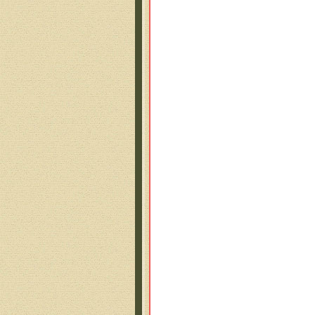
Я д
Обх
Но 
Таш
Пос
На 
В к
Раз
Пыш