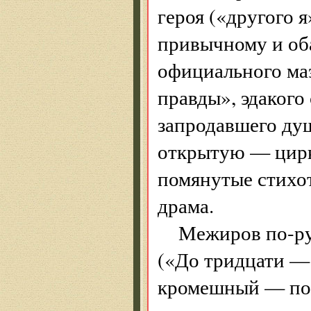
героя («другого 
привычному и оба
официального маэ
правды», эдакого
запродавшего душ
открытую — цирк
помянутые стихо
драма.
Межиров по-ру
(«До тридцати — 
кромешный — пос