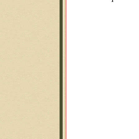
Что
Не 
На 
И т
Будь
Выр
Неп
Но 
Нет