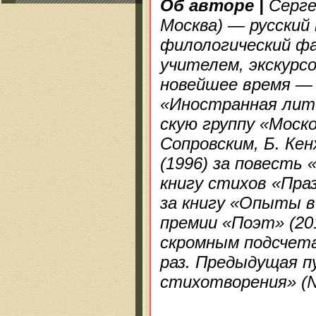
Об авторе
|
Сергей
Москва) — русский 
филологический ф
учителем, экскурс
новейшее время —
«Иностранная лите
скую группу «Моско
Сопровским, Б. Ке
(1996) за повесть 
книгу стихов «Пра
за книгу «Опыты в
премии «Поэт» (20
скромным подсчет
раз. Предыдущая п
стихотворения» (№