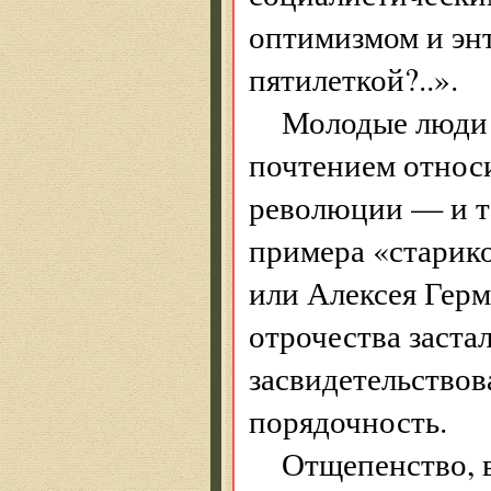
оптимизмом и эн
пятилеткой?..».
Молодые люди 
почтением относи
революции — и та
примера «старик
или Алексея Герма
отрочества заста
засвидетельствов
порядочность.
Отщепенство, 