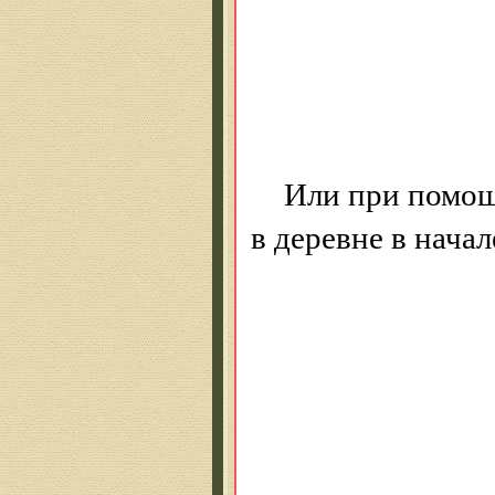
Сли
Не 
Не 
Или при помощ
в деревне в начал
И с
Что 
К п
Из 