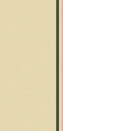
И с
Ком
Сов
Про
Кажд
Сон
Сми
По 
Зан