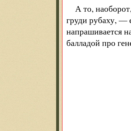
А то, наоборот
груди рубаху, — 
напрашивается на
балладой про ген
* 
Снов
Пер
Жух
И мн
Над