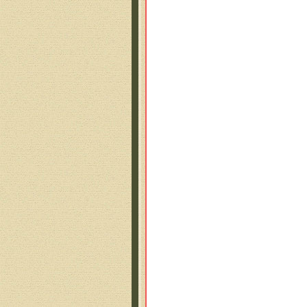
Улы
Из 
Изв
Все
И с
Вес
Рас
А м
У о
У д