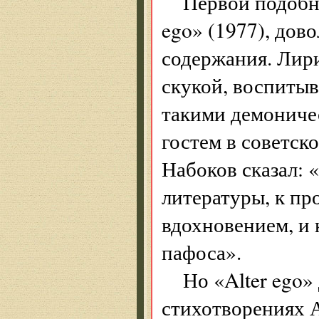
Первой подобн
ego» (1977), дов
содержания. Лири
скукой, воспитыв
такими демониче
гостем в советск
Набоков сказал:
литературы, к пр
вдохновением, и 
пафоса».
Но «Alter ego»
стихотворениях 