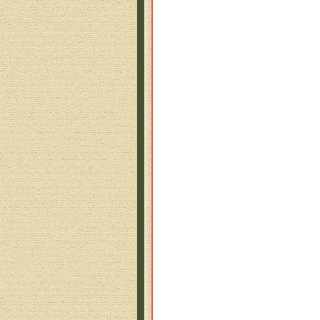
По 
Ты 
Тан
И п
При
Шал
Пре
Спл
Пыл
На 