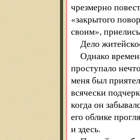
чрезмерно повест
«закрытого пово
своим», приелись
Дело житейское
Однако времен
проступало нечто
меня был приятел
всячески подчерк
когда он забывал
его облике прогл
и здесь.