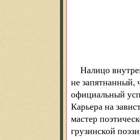
Пре
И с
Вер
Гал
Налицо внутре
не запятнанный, 
официальный успе
Карьера на завис
мастер поэтическ
грузинской поэзи