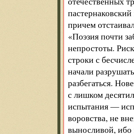
отечественных тр
пастернаковский 
причем отстаивал 
«Поэзия почти за
непростоты. Рис
строки с бесчис
начали разрушат
разбегаться. Нов
с лишком десятил
испытания — испы
воровства, не вн
выносливой, ибо 