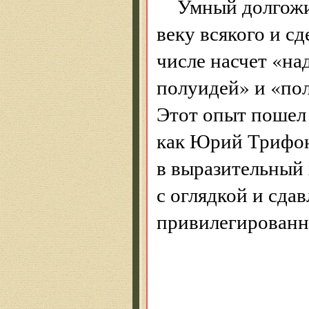
Умный долгожи
веку всякого и с
числе насчет «н
полуидей» и «пол
Этот опыт пошел 
как Юрий Трифон
в выразительный 
с оглядкой и сда
привилегированно
Зам
Нет