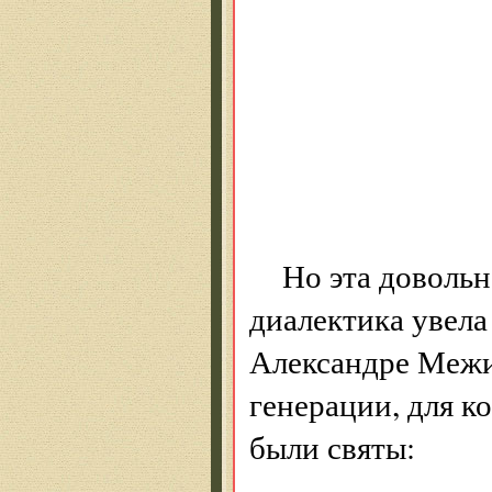
Не 
Мы 
Пойд
Опя
Но эта доволь
диалектика увела
Александре Межи
генерации, для к
были святы: