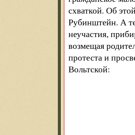
схваткой. Об это
Рубинштейн. А те
неучастия, приби
возмещая родитель
протеста и просв
Вольтской:
* 