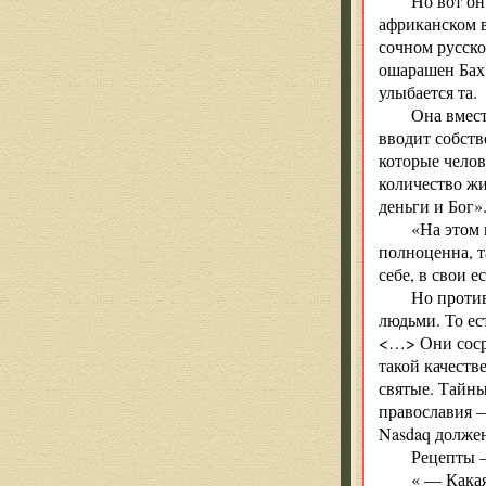
Но вот он
африканском в
сочном русско
ошарашен Бах,
улыбается та.
Она вмест
вводит собств
которые челов
количество жи
деньги и Бог»
«На этом 
полноценна, т
себе, в свои 
Но проти
людьми. То ес
<…> Они соср
такой качеств
святые. Тайн
православия —
Nasdaq должен
Рецепты —
« — Какая