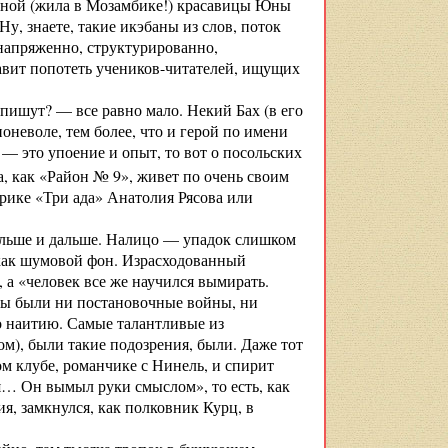
чной (жила в Мозамбике!) красавицы Юны
у, знаете, такие икэбаны из слов, поток
т напряженно, структурированно,
авит попотеть учеников-читателей, ищущих
 пишут? — все равно мало. Некий Бах (в его
неволе, тем более, что и герой по имени
— это упоение и опыт, то вот о посольских
, как «Район № 9», живет по очень своим
рике «Три ада» Анатолия Рясова или
больше и дальше. Налицо — упадок слишком
 как шумовой фон. Израсходованный
 а «человек все же научился вымирать.
жны были ни постановочные войны, ни
о наитию. Самые талантливые из
м), были такие подозрения, были. Даже тот
ом клубе, романчике с Нинель, и спирит
я… Он вымыл руки смыслом», то есть, как
ия, замкнулся, как полковник Курц, в