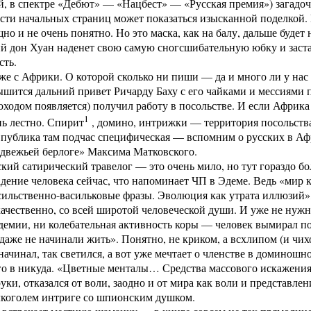
й, в спектре «Дебют» — «Нацбест» — «Русская премия») загадо
сти начальных страниц может показаться изысканной поделкой. Н
щно и не очень понятно. Но это маска, как на балу, дальше буде
ий дон Хуан наденет свою самую сногсшибательную юбку и заст
сть.
же с Африки. О которой сколько ни пиши — да и много ли у нас
шится дальний привет Ричарду Баху с его чайками и мессиями по
ходом появляется) получил работу в посольстве. И если Африка 
1
нь лестно. Спирит
, домино, интрижки — территория посольства
 публика там подчас специфическая — вспомним о русских в Аф
едвежьей берлоге» Максима Матковского.
кий сатирический травелог — это очень мило, но тут гораздо 
адение человека сейчас, что напоминает ЧП в Эдеме. Ведь «мир
сильственно-васильковые фразы. Эволюция как утрата иллюзий»,
качественно, со всей широтой человеческой души. И уже не ну
демии, ни колебательная активность коры — человек вымирал п
же не начинали жить». Понятно, не криком, а всхлипом (и чихо
начинал, так светился, а вот уже мечтает о членстве в доминошн
го в никуда. «Цветные менталы… Средства массового искажени
уки, отказался от воли, заодно и от мира как воли и представлен
лкоголем интриге со шпионским душком.