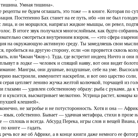
 тишина. Умная тишина».
 рецепты не будем оглашать, это тоже — в книге. Которая по с
ация. Постепенно Бах станет на ее путь, ибо «он не был голоден
 с лица, и он морщился, напрягал жидкие мышцы, он ревел, подтя
олос. В итоге звук получался многослойным, как будто собранны
имательно смотреться внутренним взором, — «это сфера озарени
ция на окружающую активную среду. Ты замедляешь свои мысли 
ся, пробиться на другую сторону, если «он прорвется сквозь ко
ать, или Чжоан Чжоу»). Туда, где встретит индеец Ничто и они 
плывут в лодке — человек и спящий наяву, вот они видят болото,
имание. Мангры, они душные, воздушные, себе на уме. Высосали
ерию выстроили, иммунитет наскребли, и вот оно царство соли
я серая цепляет лениво жучка желтой колючкой, торчащей из г
 глазами — удивлен собственному образу: рыба с руками, да к 
 и куксится, высматривает мелкотню. Устрица растет, комары к
опухшей клешней».
 конечно, не загробье и не потусторонность. Хотя и она — Африк
— язык, собственно. Бывает — удачная метафора, стихи в прозе н
же — сплошь и всегда. Абсурд Перека, игры слов и вещей Виана,
 по книге — гадать.
к речь все же об Африке, а в конце книги даже немного ее фотог