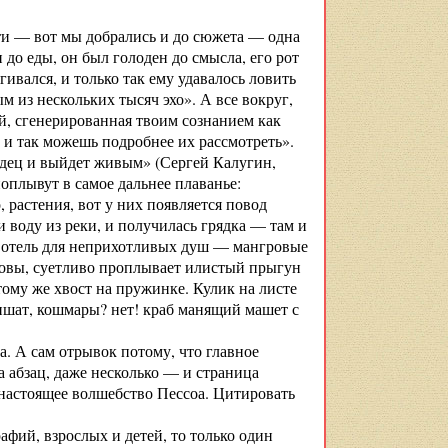
ути — вот мы добрались и до сюжета — одна
 до еды, он был голоден до смысла, его рот
гивался, и только так ему удавалось ловить
м из нескольких тысяч эхо». А все вокруг,
й, сгенерированная твоим сознанием как
и так можешь подробнее их рассмотреть».
лодец и выйдет живым» (Сергей Калугин,
поплывут в самое дальнее плаванье:
 растения, вот у них появляется повод
 воду из реки, и получилась грядка — там и
, отель для неприхотливых душ — мангровые
оловы, суетливо проплывает илистый прыгун
тому же хвост на пружинке. Кулик на листе
ишат, кошмары? нет! краб манящий машет с
а. А сам отрывок потому, что главное
а абзац, даже несколько — и страница
 настоящее волшебство Пессоа. Цитировать
рафий, взрослых и детей, то только один