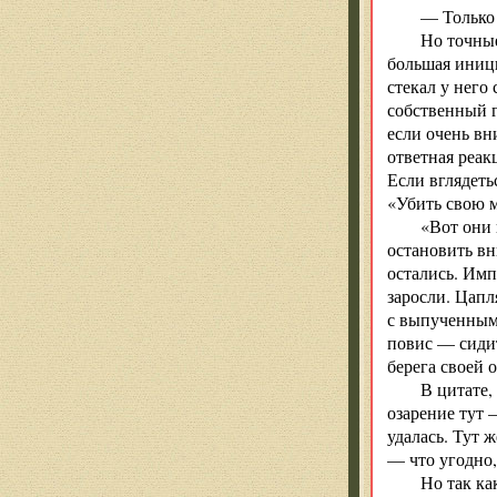
— Только
Но точные
большая иници
стекал у него
собственный г
если очень вн
ответная реак
Если вглядеть
«Убить свою м
«Вот они 
остановить вн
остались. Имп
заросли. Цапл
с выпученными
повис — сидит
берега своей 
В цитате,
озарение тут 
удалась. Тут 
— что угодно,
Но так ка