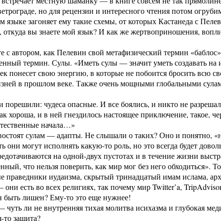
 встречает местную шаманку — в книге совсем не так прямолин
етрограде, но для рецензии и интересного чтения потом огрубим
м языке загоняет ему такие схемы, от которых Кастанеда с Пеле
 откуда вы знаете мой язык? И как же жертвоприношения, вопл
е с автором, как Пелевин свой метафизический термин «баблос
енный термин. Сулы. «Иметь сулы — значит уметь создавать на
ек понесет свою энергию, в которые не побоится бросить всю с
зней в прошлом веке. Также очень мощными глобальными сулами
.
и порешили: чудеса опасные. И все боялись, и никто не разрешал 
ак хороша, и в ней гнездилось настоящее приключение, такое, че
естественные начала…»
востоят сулам — адапты. Не слышали о таких? Оно и понятно, 
ть они могут исполнять какую-то роль, но это всегда будет довол
едотачиваются на одной-двух пустотах и в течение жизни выст
енный, что нельзя поверить, как мир мог без него обходиться». 
ые праведники иудаизма, скрытый тринадцатый имам ислама, ар
 они есть во всех религиях, так почему мир Twitter’a, TripAdvis
 быть лишен? Ему-то это еще нужнее!
 чуть ли не внутренняя тихая молитва исихазма и глубокая мед
-то защита?