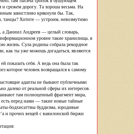
ейно, там тысяча тропок в бушующем
 и срежем дорогу. Та хороша весьма. На
виным завистливо крякнули бы. Так,
и, танцы? Хотите — устроим, невозмутимо
», а Даниил Андреев — целый словарь,
 информационном уровне такие хранилища, в
вою жизнь. Сула родины собрала рекордное
, как ты уже можешь догадаться, являются
ей показать себя. А ведь она была так
рез которое человек возвращался к самому
«настоящие адапты не бывают публичными
ьно далеко от реальной сферы их интересов.
раивают там полноценный фрагмент мира,
То есть перед нами — такие новые тайные
хаты-бодхисаттвы буддизма, юродивые
or’а и прочих вещей с вавилонской биржи
итация: