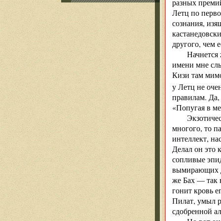
разных преми
Летц по перво
сознания, изя
кастанедовск
другого, чем е
Начнется 
имени мне слы
Кизи там мимо
у Летц не оче
правилам. Да,
«Попугая в м
Экзотичес
многого, то п
интеллект, на
Делал он это 
сопливые эпи
вымирающих да
же Бах — так 
гонит кровь е
Пилат, умыл р
сдобренной а