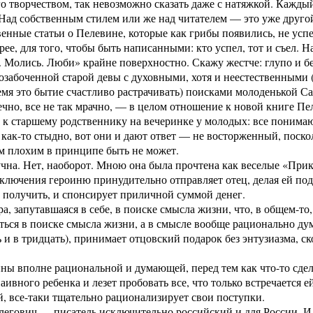
го творчеством, так невозможно сказать даже с натяжкой. Кажд
Над собственным стилем или же над читателем — это уже друго
нные статьи о Пелевине, которые как грибы появились, не успе
рее, для того, чтобы быть написанными: кто успел, тот и съел. 
. Молись. Люби» крайне поверхностно. Скажу жестче: глупо и 
забоченной старой девы с духовными, хотя и неестественными (
емя это бытие счастливо растрачивать) поисками молоденькой 
ечно, все не так мрачно, — в целом отношение к новой книге Пе
 к старшему родственнику на вечеринке у молодых: все понимают,
 как-то стыдно, вот они и дают ответ — не восторженный, поско
м плохим в принципе быть не может.
чна. Нет, наоборот. Мною она была прочтена как веселые «При
ключения героиню принудительно отправляет отец, делая ей под
х получить, и спонсирует приличной суммой денег.
а, запутавшаяся в себе, в поиске смысла жизни, что, в общем-т
ться в поиске смысла жизни, а в смысле вообще рационально д
ь и в тридцать), принимает отцовский подарок без энтузиазма, с
ы вполне рациональной и думающей, перед тем как что-то сдел
ивного ребенка и лезет пробовать все, что только встречается ей
й, все-таки тщательно рационализирует свои поступки.
легович — писатель исключительно российский и для России. И