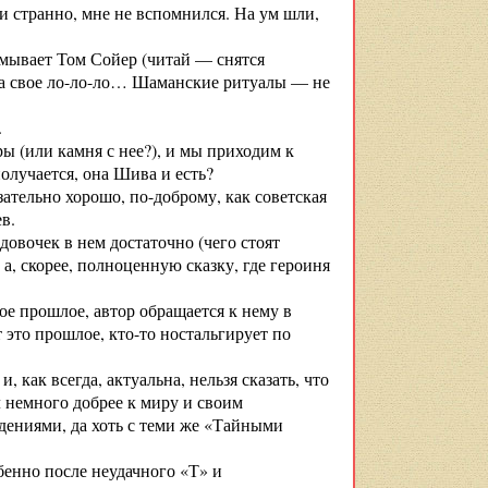
ни странно, мне не вспомнился. На ум шли,
мывает Том Сойер (читай — снятся
ча свое ло-ло-ло… Шаманские ритуалы — не
.
ры (или камня с нее?), и мы приходим к
олучается, она Шива и есть?
ательно хорошо, по-доброму, как советская
в.
овочек в нем достаточно (чего стоят
а, скорее, полноценную сказку, где героиня
е прошлое, автор обращается к нему в
 это прошлое, кто-то ностальгирует по
 как всегда, актуальна, нельзя сказать, что
л немного добрее к миру и своим
дениями, да хоть с теми же «Тайными
бенно после неудачного «Т» и