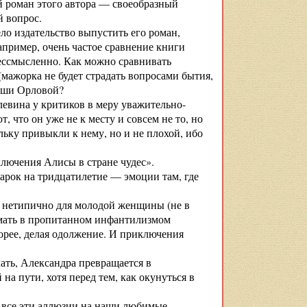
ый роман этого автора — своеобразный
й вопрос.
ло издательство выпустить его роман,
Например, очень частое сравнение книги
бессмысленно. Как можно сравнивать
мажорка не будет страдать вопросами бытия,
Саши Орловой?
левина у критиков в меру уважительно-
 что он уже не к месту и совсем не то, но
льку привыкли к нему, но и не плохой, ибо
ключения Алисы в стране чудес».
арок на тридцатилетие — эмоции там, где
о, нетипично для молодой женщины (не в
умать в пропитанном инфантилизмом
корее, делая одолжение. И приключения
ать, Александра превращается в
 на пути, хотя перед тем, как окунуться в
 все эти аллюзии на наши любимые