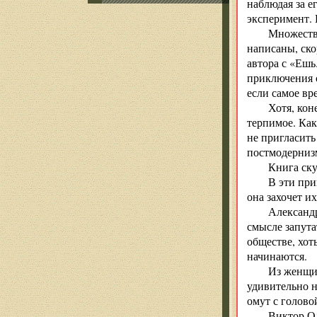
наблюдая за е
эксперимент. 
Множестве
написаны, ско
автора с «Ешь
приключения о
если самое вр
Хотя, кон
терпимое. Как
не пригласить
постмодерниз
Книга ску
В эти при
она захочет и
Александр
смысле запута
обществе, хот
начинаются.
Из женщин
удивительно на
омут с голово
Виктор О