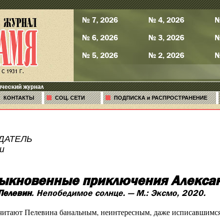
№ 7, 2026
№ 4, 2026
№
№ 6, 2026
№ 3, 2026
№
№ 5, 2026
№ 2, 2026
№
ический журнал
КОНТАКТЫ
СОЦ. СЕТИ
ПОДПИСКА и РАСПРОСТРАНЕНИЕ
ДАТЕЛЬ
и
ыкновенные приключения Алексан
Пелевин
. Непобедимое солнце. — М.: Эксмо, 2020.
итают Пелевина банальным, неинтересным, даже исписавшимся. 