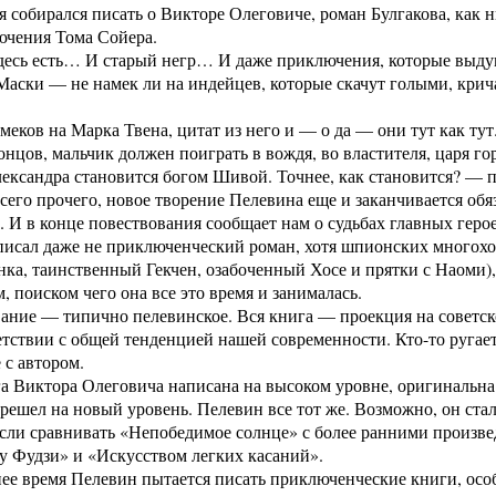
 я собирался писать о Викторе Олеговиче, роман Булгакова, как 
ючения Тома Сойера.
здесь есть… И старый негр… И даже приключения, которые выду
Маски — не намек ли на индейцев, которые скачут голыми, кри
меков на Марка Твена, цитат из него и — о да — они тут как тут
онцов, мальчик должен поиграть в вождя, во властителя, царя го
ександра становится богом Шивой. Точнее, как становится? — п
его прочего, новое творение Пелевина еще и заканчивается обяз
. И в конце повествования сообщает нам о судьбах главных герое
исал даже не приключенческий роман, хотя шпионских многоход
ка, таинственный Гекчен, озабоченный Хосе и прятки с Наоми), 
м, поиском чего она все это время и занималась.
ание — типично пелевинское. Вся книга — проекция на советско
тствии с общей тенденцией нашей современности. Кто-то ругает
с автором.
а Виктора Олеговича написана на высоком уровне, оригинальна и,
ерешел на новый уровень. Пелевин все тот же. Возможно, он ста
сли сравнивать «Непобедимое солнце» с более ранними произве
у Фудзи» и «Искусством легких касаний».
ее время Пелевин пытается писать приключенческие книги, осо