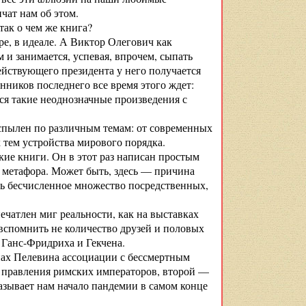
чат нам об этом.
 так о чем же книга?
ре, в идеале. А Виктор Олегович как
 и занимается, успевая, впрочем, сыпать
действующего президента у него получается
онников последнего все время этого ждет:
тся такие неоднозначные произведения с
аспылен по различным темам: от современных
тем устройства мирового порядка.
кие книги. Он в этот раз написан простым
а метафора. Может быть, здесь — причина
ить бесчисленное множество посредственных,
ечатлен миг реальности, как на выставках
 вспомнить не количество друзей и половых
 Ганс-Фридриха и Гекчена.
нах Пелевина ассоциации с бессмертным
н правления римских императоров, второй —
казывает нам начало пандемии в самом конце