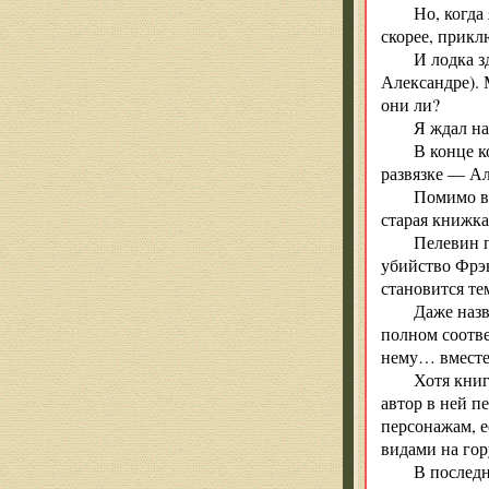
Но, когда
скорее, прикл
И лодка 
Александре). 
они ли?
Я ждал на
В конце к
развязке — Ал
Помимо вс
старая книжка
Пелевин п
убийство Фрэн
становится те
Даже назв
полном соотве
нему… вместе 
Хотя книг
автор в ней п
персонажам, е
видами на гор
В последн