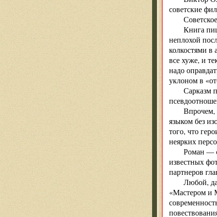
советские фил
Советское
Книга пиш
неплохой посл
колкостями в 
все хуже, и т
надо оправдат
уклоном в «от
Сарказм п
псевдоотношен
Впрочем, 
языком без из
того, что гер
неярких персо
Роман — о
известных фот
партнеров гла
Любой, да
«Мастером и М
современность
повествования