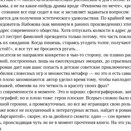
ьмы, а не на какие-нибудь драмы вроде «Реквиема по мечте», кри
 сознание все еще сидит в нас и заставляет задаваться вопросом:
ется для получения эстетического удовольствия. По крайней ме
едователь Набокова (как минимум в ранних произведениях) этим
адрес современного общества. Хотя отпускать колкости в адрес 
екст пестрит фамилией президента только потому, что часть покл
ь их ожидания. Когда пишешь, стараясь угодить толпе, получаю
стой!», и все тут же бросаются ругать…
исателя не направлен конкретно в чью-то сторону, он плавно р
ий, построенных лишь на ежесекундных эмоциях, до серьезных 
роман дает нам шанс попасть в детские советские приключенчес
обилия словесных игр и множества метафор — но это и есть сам
ои плохо запоминаются: автор уделил время тому, чтобы наплод
нажей, обменяв на это четкость и красоту своих фраз?
 современности в моменте. Это и хорошо: сфотографирован, зап
ографий; но и плохо тоже: герои плоские. Всерьез сложно было
вной героини, а промежуточных, но все же играющих свою роль
же вовсе не искушенный в литературных яствах, найдет в рома
аргаритой», скорее, из-за двойного сюжета: один — сон време
, происходящая чуть ли не в момент прочтения книги. На это у
.