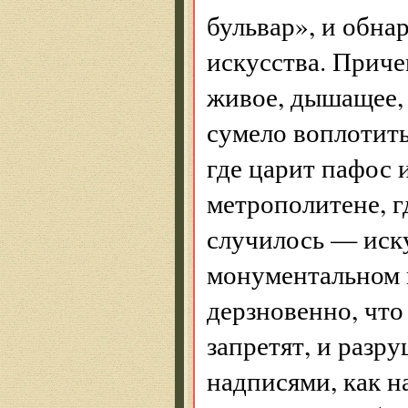
бульвар», и обна
искусства. Приче
живое, дышащее, 
сумело воплотить
где царит пафос 
метрополитене, г
случилось — иску
монументальном 
дерзновенно, что
запретят, и разр
надписями, как н