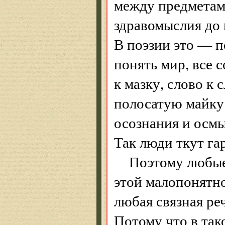
между предметам
здравомыслия до 
В поэзии это — п
понять мир, все 
к мазку, слово к
полосатую майку 
осознания и осм
Так люди ткут га
Поэтому любые
этой малопонятно
любая связная реч
Потому что в так