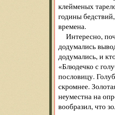
клейменых тарело
годины бедствий,
времена.
Интересно, поч
додумались вывод
додумались, и кт
«Блюдечко с гол
пословицу. Голуб
скромнее. Золота
неуместна на опр
вообразил, что з