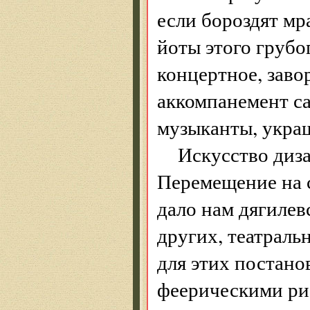
если бороздят мр
йоты этого грубо
концертное, зав
аккомпанемент с
музыканты, укра
Искусство диза
Перемещение на с
дало нам дягилев
других, театрал
для этих постано
феерическими ри