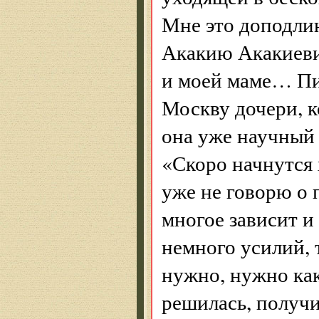
Мне это доподлин
Акакию Акакиеви
и моей маме… Пи
Москву дочери, к
она уже научный 
«Скоро начнутся 
уже не говорю о п
многое зависит и
немного усилий, 
нужно, нужно как
решилась, получи