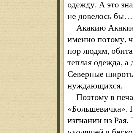
одежду. А это зн
не довелось бы…
Акакию Акакие
именно потому, ч
пор людям, обита
теплая одежда, а 
Северные широты
нуждающихся.
Поэтому в печ
«Большевичка». 
изгнании из Рая.
уходящей в беск