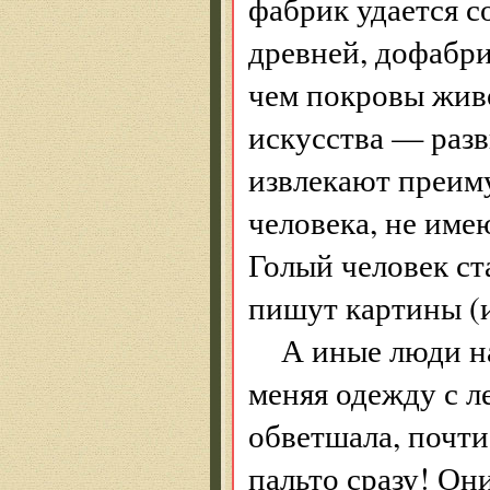
фабрик удается с
древней, дофабр
чем покровы жив
искусства — разв
извлекают преим
человека, не им
Голый человек ст
пишут картины (и
А иные люди н
меняя одежду с л
обветшала, почти
пальто сразу! Он