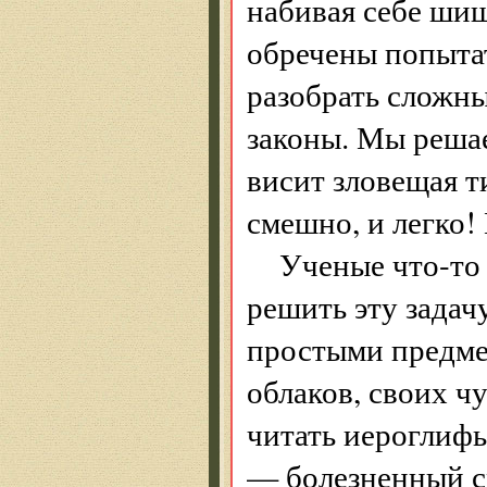
набивая себе ши
обречены попытат
разобрать сложн
законы. Мы решае
висит зловещая 
смешно, и легко! 
Ученые что-то
решить эту задач
простыми предме
облаков, своих чу
читать иероглифы
— болезненный с