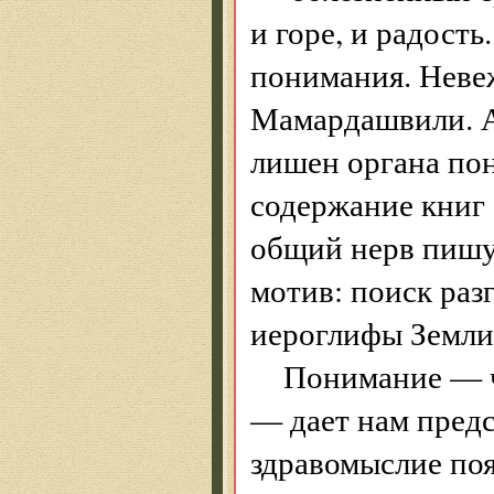
и горе, и радость
понимания. Невеж
Мамардашвили. А 
лишен органа по
содержание книг 
общий нерв пишу
мотив: поиск раз
иероглифы Земли
Понимание — ч
— дает нам предс
здравомыслие поя