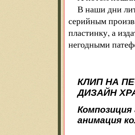
В наши дни лит
серийным произво
пластинку, а изда
негодными патеф
КЛИП НА П
ДИЗАЙН ХР
Композиция 
анимация к