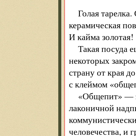
Голая тарелка.
керамическая пов
И кайма золотая!
Такая посуда е
некоторых закром
страну от края до
с клеймом «обще
«Общепит» — з
лаконичной надп
коммунистически
человечества, и 