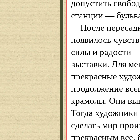
допустить свобод
станции — бульва
После пересадк
появилось чувств
силы и радости 
выставки. Для ме
прекрасные худож
продолжение все
крамолы. Они выш
Тогда художники
сделать мир прои
прекрасным все, 