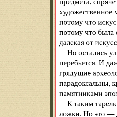
предмета, спряче
художественное 
потому что искус
потому что была 
далекая от искусс
Но остались ул
перебьется. И да
грядущие археоло
парадоксальны, к
памятниками эпо
К таким тарел
ложки. Но это — 