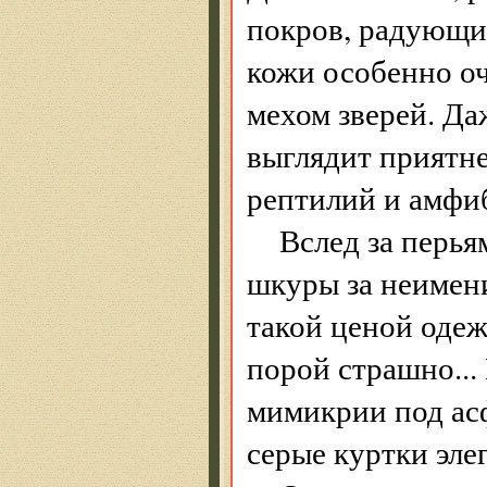
покров, радующий
кожи особенно о
мехом зверей. Д
выглядит приятне
рептилий и амфиб
Вслед за перья
шкуры за неимен
такой ценой одеж
порой страшно...
мимикрии под асф
серые куртки эле