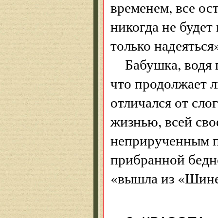
временем, все ос
никогда не будет 
только надеятьс
Бабушка, водя 
что продолжает л
отличался от сло
жизнью, всей сво
неприрученным п
прибранной бедно
«вышла из «Шин