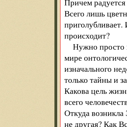
Причем радуется 
Всего лишь цветн
приголубливает. 
происходит?
Нужно просто 
мире онтологиче­
изначального не
только тайны и з
Какова цель жизн
всего человечест
Откуда возникла З
не другая? Как В