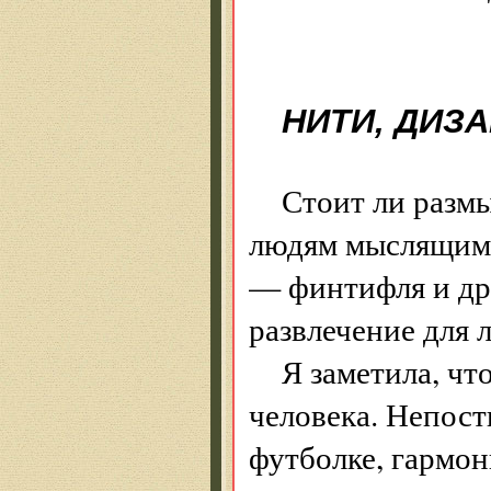
НИТИ, ДИЗ
Стоит ли разм
людям мыслящим 
— финтифля и дре
развлечение для
Я заметила, чт
человека. Непос
футболке, гармон