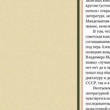
записных книж
кругом густоп
натиск» откры
литературе,
м
Мандельштам 
звание, неже
В том, чт
советская вла
соглашавшимс
под пера Алек
позициях вожд
Владимира Ма
назвал «лучши
нет-нет да и 
попал под оба
диктатуру и д
СССР, так и в
Неотъемл
литературной 
чувствуется н
последователь
недоступной п