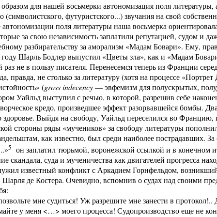
бразом для нашей восьмерки автономизация поля литературы, 
о (символистского, футуристского...) звучания на свой собствен
 автономизации поля литературы наша восьмерка ориентировала
оторые за свою независимость заплатили репутацией, судом и да
ебному разбирательству за аморализм «Мадам Бовари». Ему, пра
 году Шарль Бодлер выпустил «Цветы зла», как и «Мадам Бова
ей раз не в пользу писателя. Перенесемся теперь из Франции сер
а, правда, не столько за литературу (хотя на процессе «Портрет 
стойность» (
gross indecency
— эвфемизм для полускрытых, полу
ром Уайльд выступил с речью, в которой, разрешив себе наконе
ворческое кредо, произведшее эффект разорвавшейся бомбы. Два
 здоровье. Выйдя на свободу, Уайльд переселился во Францию, г
кой стороны ряды «мучеников» за свободу литературы пополнил
ндельштам, как известно, был среди наиболее пострадавших. З
5
..»
он заплатил тюрьмой, воронежской ссылкой и в конечном ит
е скандала, суда и мученичества как двигателей прогресса нахо
лужил известный конфликт с Аркадием Горнфельдом, возникший
 Шарля де Костера. Очевидно, вспомнив о судах над своими пр
бя:
позвольте мне судиться! Уж разрешите мне занести в протокол!.. 
майте у меня <…> моего процесса! Судопроизводство еще не ко