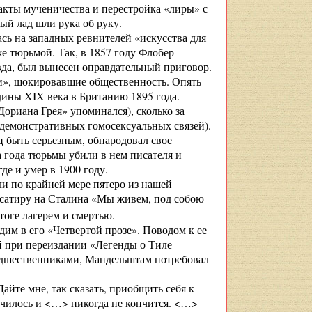
акты мученичества и перестройка «лиры» с
ный лад шли рука об руку.
сь на западных ревнителей «искусства для
же тюрьмой. Так, в 1857 году Флобер
вда, был вынесен оправдательный приговор.
ри», шокировавшие общественность. Опять
едины XIX века в Британию 1895 года.
Дориана Грея» упоминался), сколько за
демонстративных гомосексуальных связей).
ц быть серьезным, обнародовал свое
 года тюрьмы убили в нем писателя и
де и умер в 1900 году.
и по крайней мере пятеро из нашей
а сатиру на Сталина «Мы живем, под собою
оге лагерем и смертью.
дим в его «Четвертой прозе». Поводом к ее
 при переиздании «Легенды о Тиле
едшественниками, Мандельштам потребовал
Дайте мне, так сказать, приобщить себя к
нчилось и <…> никогда не кончится. <…>