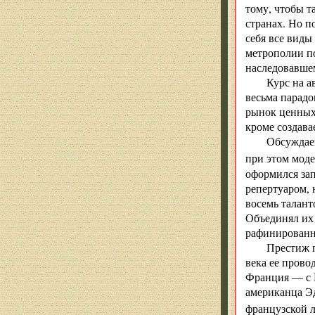
тому, чтобы т
странах. Но п
себя все виды
метрополии по
наследовавшем
Курс на а
весьма парадо
рынок ценных 
кроме создава
Обсуждаем
при этом мод
оформился зап
репертуаром, 
восемь талант
Объединял их 
рафинированн
Престиж п
века ее прово
Франция — с 
американца Эд
французской л