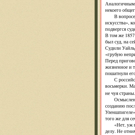
Аналогичным о
некоего общег
В вопросе
искусства», к
подвергся суд
В том же 1857
был суд, на с
Судили Уайльд
«грубую непри
Перед пригово
жизненное и т
пошатнули его
С российс
восьмерки. Ма
не чуя страны.
Осмыслени
созданию пос
Уленшпигеле»
того же для се
«Нет, уж 
делу. Не отни