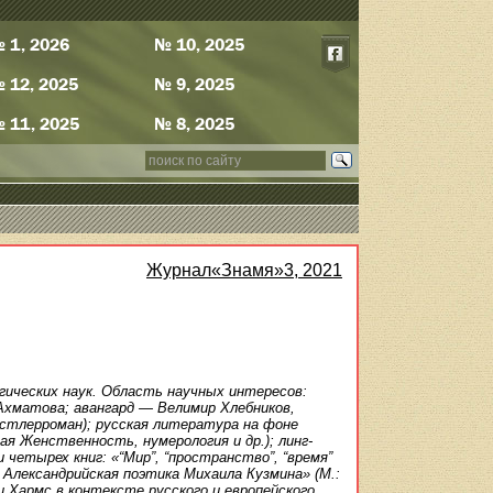
 1, 2026
№ 10, 2025
 12, 2025
№ 9, 2025
 11, 2025
№ 8, 2025
Журнал«Знамя»3, 2021
гических наук. Область научных интересов:
Ахматова; авангард — Велимир Хлебников,
нстлерроман); русская литература на фоне
ая Женственность, нумерология и др.); линг­
четырех книг: «“Мир”, “пространство”, “время”
 Александрийская поэтика Михаила Кузмина» (М.:
 и Хармс в контексте русского и европейского