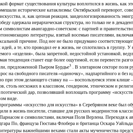
акой формат существования культуры воплотился в жизнь, как э
омешали исторические катаклизмы: Октябрьский переворот, сове
 искусства, и, как цепная реакция, заидеологизированность эмиг
беду одержала иерархическая структура, но только не в декаден
 символистам авангардно-советском: с партией и правительств
втономизацию литературы, взятый восемью писателями, включая
ксальной причине. Под нее не было придумано соответствующег
идей, а те, кто проводил ее в жизнь, не сплотились в группу. У
емого «изделия», была запретной, недостойной установкой, вед
ая тенденция станет еще более ощутимой, если перевести разго
3
ели, предложенной Пьером Бурдье
. В элитарном секторе поля р
рос на свободного писателя-«одиночку», надпартийного и без 
но при этом делающего ставку на — воспользуемся этим клише 
ов, столь несхожих в классовом, гендерном, этническом и религ
поэтический дар, позволявший воплощать программу «искусство 
ом виде.
рограммы «искусство для искусства» в Серебряном веке был об
дили в жизнь писатели, ставшие для русских модернистов класс
Парнасом и символистами, включая Поля Верлена. Переходя к а
гара По, француза Гюстава Флобера и британца Оскара Уайльда.
итературы важнейшими вехами стали акты мученичества предста