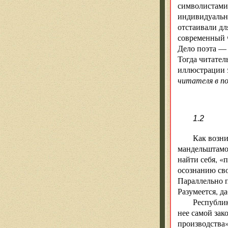
символистами-
индивидуально
отстаивали дл
современный ч
Дело поэта — 
Тогда читател
иллюстрации э
читателя в п
1.2
Как возн
мандельштамо
найти себя, «
осознанию сво
Параллельно п
Разумеется, д
Республик
нее самой зак
производства»