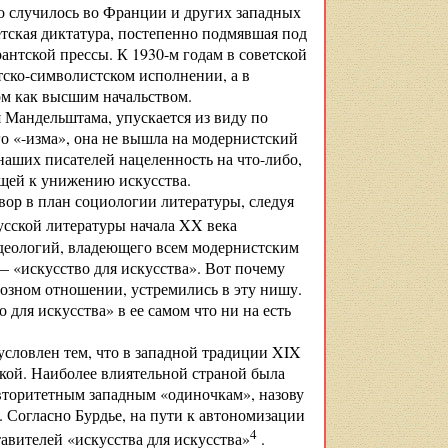
то случилось во Франции и других западных
тская диктатура, постепенно подмявшая под
рантской прессы. К 1930-м годам в советской
тско-символистском исполнении, а в
ом как высшим начальством.
 Мандельштама, упускается из виду по
о «-изма», она не вышла на модернистский
 наших писателей нацеленность на что-либо,
ущей к унижению искусства.
вор в план социологии литературы, следуя
усской литературы начала XX века
идеологий, владеющего всем модернистским
— «искусство для искусства». Вот почему
иозном отношении, устремились в эту нишу.
для искусства» в ее самом что ни на есть
условлен тем, что в западной традиции XIX
икой. Наиболее влиятельной страной была
вторитетным западным «одиночкам», назову
 Согласно Бурдье, на пути к автономизации
4
вителей «искусства для искусства»
.