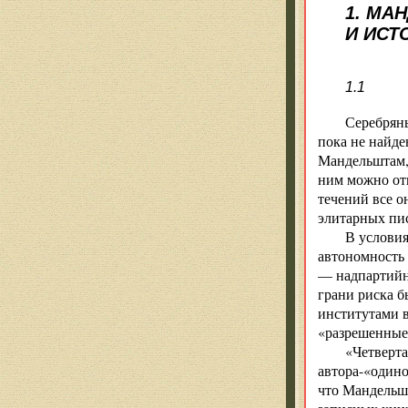
1. МА
И ИСТ
1.1
Серебряны
пока не найде
Мандельштам, 
ним можно от
течений все о
элитарных пис
В условия
автономность 
— надпартийн
грани риска 
институтами в
«разрешенные
«Четверт
автора-«одино
что Мандельшт