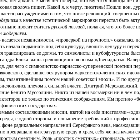
ек, нет архива. У меня нет почерка, потому что я никогда не пиш
совая сволочь пишет. Какой я, к черту
,
писатель! Пошли вон, дура
вается рассуждениями о том, что после революций, свершенных
одернизм
в качестве эстетической маркировки перестал быть а
отныне просит считать
русской поэзией
, полагая, что это более
ли
модернизм
.
о касается независимости, «проверкой на прочность» оказалась 
сть начала подминать под себя культуру, вводить цензуру и пере
я транслировать ее догмы, то символисты и кубофутуристы быс
сандра Блока вышла революционная поэма «Двенадцать». Валер
я, для чего с символистско-парнасско-суперменской поэтики п
яковского, сделавшегося рупором марксистско-ленинских идеол
м, талантливейшим поэтом нашей советской эпохи». И по другу
прислонялись плечом к сильной власти. Дмитрий Мережковский,
яние Бенито Муссолини. Никто из нашей восьмерки ни в чем п
иктаторов не только по этическим соображениям. Им претило «б
 фашистских государствах.
емыми составляющими миссии, взятой на себя писателями-«оди
среды, с одной стороны, и повышение требований к профессион
а фоне радикальных направлений Серебряного века, насаждавши
но превращали литературную среду в храм, себя же назначали 
ростым смертным. Роль «простых смертных» отводилась, естест