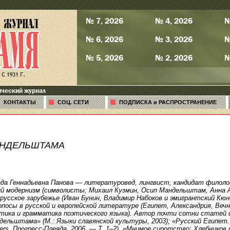
№ 7, 2026
№ 4, 2026
№
№ 6, 2026
№ 3, 2026
№
№ 5, 2026
№ 2, 2026
№
ический журнал
КОНТАКТЫ
СОЦ. СЕТИ
ПОДПИСКА и РАСПРОСТРАНЕНИЕ
АНДЕЛЬШТАМА
да Геннадьевна Панова — литературовед, лингвист, кандидат филоло
ий модернизм (символисты; Михаил Кузмин, Осип Мандельштам, Анна 
 русское зарубежье (Иван Бунин, Владимир Набоков и эмигрантский Кю
опосы в русской и европейской литературе (Египет, Александрия, Вечн
тика и грамматика поэтического языка). Автор почти сотни статей и 
ндельштама» (М.: Языки славянской культуры, 2003); «Русский Египет.
hers, Прогресс-Плеяда, 2006. — Т. 1–2), «Мнимое сиротство: Хлебников