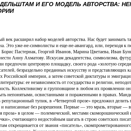
НДЕЛЬШТАМ И ЕГО МОДЕЛЬ АВТОРСТВА: Н
ОРИИ
й век расширил набор моделей авторства. Нас будет занимать та
на. Это уже-не-символисты и еще-не-авангард, или, переходя к
Борис Пастернак, Георгий Иванов, Марина Цветаева, Иван Буни
нести Анну Ахматову. Искусам декадентства, символизма, футу
ни предпочли центровую площадку, своего рода «золотую середи
ателей, безраздельно преданных искусству и представляющих к
х Российской империи, а затем советской диктатуры и эмиграци
литературы: ее независимость от государства и религии, непо
ость. Коллективизму и групповщине в любом их проявлении о
быть непонятыми, освистанными и пораженными в правах. Манд
 репутационный тупик, в «Четвертой прозе» предложил делить
 и написанные без разрешения. Первые — это мразь, вторые — 
ая проза» в целом — полемический, местами скоморошнический
чки», считающего недостойным шагать в строю советских писате
ам открещивается от звания «писатель», скомпрометированного 