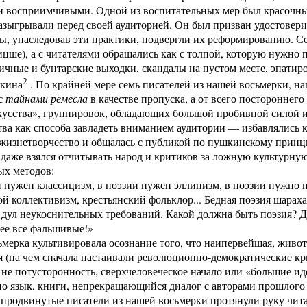
 восприимчивыми. Одной из воспитательных мер был красочны
зыгрывали перед своей аудиторией. Он был призван удостоверит
, унаследовав эти практики, подвергли их реформированию. Се
цше), а с читателями обращались как с толпой, которую нужно п
ичные и бунтарские выходки, скандалы на пустом месте, эпатир
2
кина
. По крайней мере семь писателей из нашей восьмерки, на
 с
тайнами ремесла
в качестве пропуска, а от всего посторонне
кусства», группировок, обладающих большой пробивной силой 
ва как способа завладеть вниманием аудитории — избавлялись 
жизнетворчество и общалась с публикой по пушкинскому принц
даже взялся отчитывать народ и критиков за ложную культурну
ых методов:
и нужен классицизм, в поэзии нужен эллинизм, в поэзии нужно
ой коллективизм, крестьянский фольклор... Бедная поэзия шарах
дул неукоснительных требований. Какой должна быть поэзия? Д
ее все фальшивые!»
мерка культивировала осознание того, что наипервейшая, живот
я (на чем сначала настаивали революционно-демократические кри
 не потусторонность, сверхчеловеческое начало или «большие и
но язык, книги, непрекращающийся диалог с авторами прошлого 
 продвинутые писатели из нашей восьмерки протянули руку чит