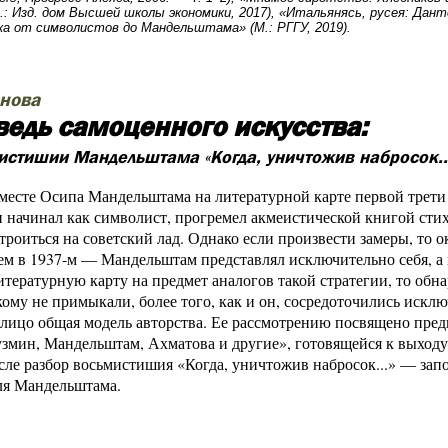
.: Изд. дом Высшей школы экономики, 2017), «Итальянясь, русея: Дан
ка от символистов до Мандельштама» (М.: РГГУ, 2019).
анова
ведь самоценного искусства:
истишии Мандельштама «Когда, уничтожив набросок...
месте Осипа Мандельштама на литературной карте первой трети 
начинал как символист, прогремел акмеистической книгой стих
троиться на советский лад. Однако если произвести замеры, то о
тем в 1937-м — Мандельштам представлял исключительно себя, а
итературную карту на предмет аналогов такой стратегии, то об
кому не примыкали, более того, как и он, сосредоточились иск
алицо общая модель авторства. Ее рассмотрению посвящено пре
змин, Мандельштам, Ахматова и другие», готовящейся к выходу
исле разбор восьмистишия «Когда, уничтожив набросок...» — зап
ля Мандельштама.