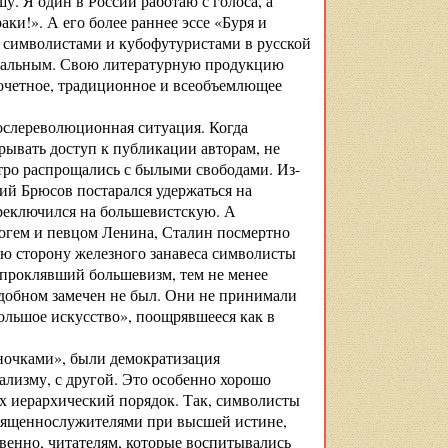
у. Я один в России работаю с голоса, а
ки!». А его более раннее эссе «Буря и
 символистами и кубофутуристами в русской
ктуальным. Свою литературную продукцию
 почетное, традиционное и всеобъемлющее
послереволюционная ситуация. Когда
крывать доступ к публикации авторам, не
тро распрощались с былыми свободами. Из-
ий Брюсов постарался удержаться на
ереключился на большевистскую. А
огем и певцом Ленина, Сталин посмертно
ю сторону железного занавеса символисты
 проклявший большевизм, тем не менее
одобном замечен не был. Они не принимали
ольшое искусство», поощрявшееся как в
ночками», были демократизация
ализму, с другой. Это особенно хорошо
х иерархический порядок. Так, символисты
священнослужителями при высшей истине,
венно, читателям, которые воспитывались