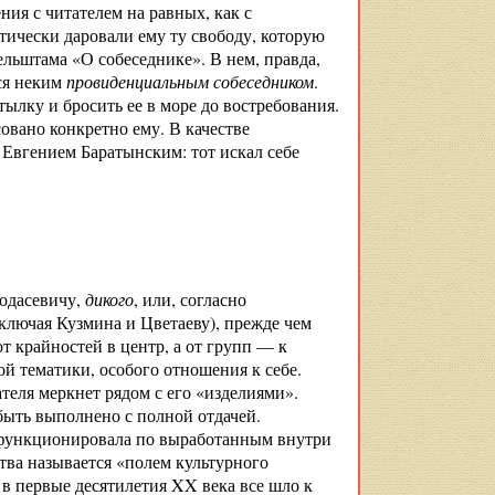
ия с читателем на равных, как с
ктически даровали ему ту свободу, которую
ельштама «О собеседнике». В нем, правда,
ся неким
провиденциальным собеседником
.
ылку и бросить ее в море до востребования.
совано конкретно ему. В качестве
Евгением Баратынским: тот искал себе
Ходасевичу,
дикого
, или, согласно
ключая Кузмина и Цветаеву), прежде чем
т крайностей в центр, а от групп — к
й тематики, особого отношения к себе.
теля меркнет рядом с его «изделиями».
быть выполнено с полной отдачей.
и функционировала по выработанным внутри
ства называется «полем культурного
 в первые десятилетия XX века все шло к