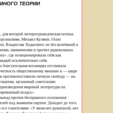
ЕМНОГО ТЕОРИИ
, для которой литературоведческая оптика
 персоналиям, Михаил Кузмин, Осип
н, Владислав Ходасевич; не без колебаний к
ризма, имажинизма и прочих радикальных
ну», где позиционировали себя как
аждый исключительно себя.
и блистательная восьмерка отстаивала
дотчетность общественному мнению и — шире
ни противопоставили личную свободу — на
ельштам, загнанный советскими
 произведения мировой литературы на
ворованный воздух».
 выпад против бесправного положения
лей под знаменем партии. Доходит до того,
его гонителями: «У меня нет рукописей, нет