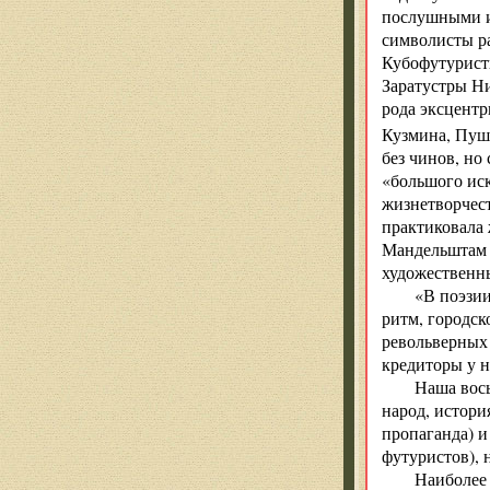
послушными и
символисты ра
Кубофутуристы
Заратустры Ни
рода эксцентр
Кузмина, Пуш
без чинов, но
«большого ис
жизнетворчест
практиковала 
Мандельштам 
художественн
«В поэзи
ритм, городск
револьверных 
кредиторы у н
Наша вось
народ, истори
пропаганда) и
футуристов), 
Наиболее