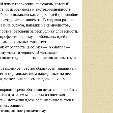
й жизнетворческий спектакль, который
ь их избранность и экстраординарность.
бя они подавали как сверхлюдей (наподобие
риструнить и завоевать. В ход шли разного
ование буржуа, нападки на символистов,
против, ратовали за республику словесноcти,
го профессионализму — «больших идей» и
и саморекламных манифестов,
как от балласта. (Восьмая — Ахматова —
ипу «поэт и чернь».) В «Выпаде»
ю политику — навязывание писателям тем и
 повышенное чувство образности, машинный
ается под множеством наведенных на нее
а, может, она совсем не должна, <…>
ворящая среда обитания писателя — не быт,
тики, а затем марксисты и советская
деи» (источник вдохновения символистов и
и настоящего.
ателю, дотоле униженному