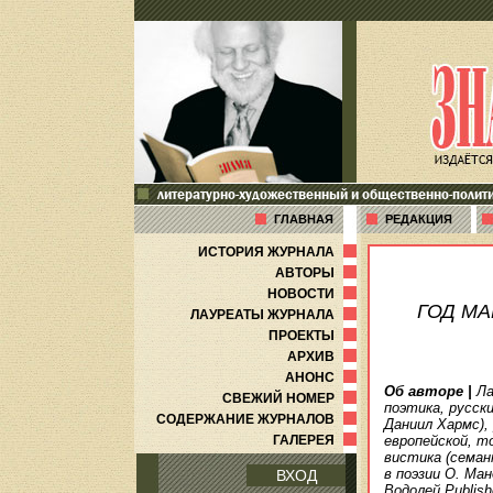
литературно-художественный и общественно-полит
ГЛАВНАЯ
РЕДАКЦИЯ
ИСТОРИЯ ЖУРНАЛА
АВТОРЫ
НОВОСТИ
ГОД М
ЛАУРЕАТЫ ЖУРНАЛА
ПРОЕКТЫ
АРХИВ
АНОНС
Об авторе
|
Ла
СВЕЖИЙ НОМЕР
поэтика, русск
СОДЕРЖАНИЕ ЖУРНАЛОВ
Даниил Хармс),
ГАЛЕРЕЯ
европейской, т
вистика (семан
в поэзии О. Ма
ВХОД
Водолей Publis