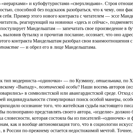
«иерархами» и кубофутуристами-«сверхлюдьми». Строя отношен
стью, способной без подсказок разобраться, что к чему, они фа
я себя. Пример этого нового контракта с читателем — эссе Манд
итатель, реагирующий на новинки «здесь и сейчас», подменяет
постулирует Мандельштам — запечатать свое произведение в бут
ь, выловив бутылку и прочитав послание, осознает, что оно адре
того контракта Мандельштам разобрал свои взаимоотношения с 
отомстве
— и обрел его в лице Мандельштама.
ик тип модерниста-«одиночки» — по Кузмину,
отшельника
, по 
вскому «Выпаду»,
поэтической особи
? Наши восемь авторов (ис
поварились» в символистской или авангардистской среде. Отход о
ей индивидуальности стимулировал поиск особой манеры, особо
риходило осознание того, что житейская судьба настоящего писа
абы полноправно представлять своего автора, «изделие» должно 
а словесности, которая состояла бы из писателей-«одиночек» 
онам, как и вообще автономизация того, что в социологии искус
, в России по-прежнему остается недостижимой мечтой. Точнее,