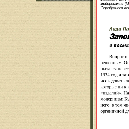
модернизма» (М
Серебряного ве
Лада П
Запо
о восьм
Вопрос о 
решенным. Он 
пытался перес
1934 год и за
исследовать л
которые ни к 
«изделий». Н
модернизм: Ку
него, в том ч
органичной д