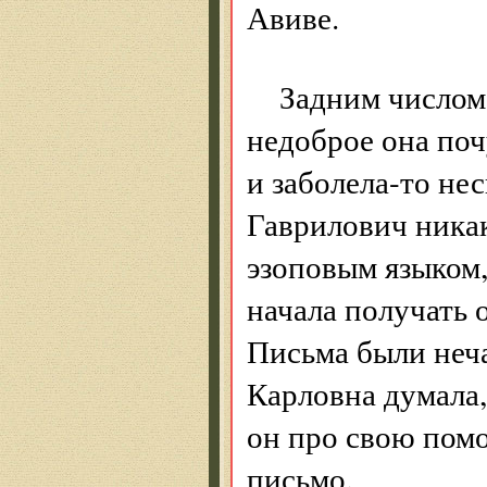
Авиве.
Задним числом
недоброе она поч
и заболела-то нес
Гаврилович никак
эзоповым языком,
начала получать 
Письма были неча
Карловна думала, 
он про свою пом
письмо.