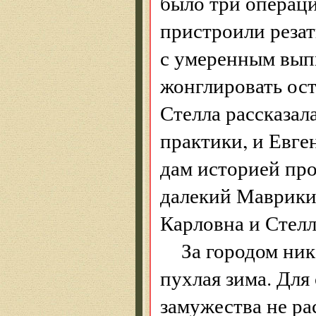
было три операци
пристроили резат
с умеренным вып
жонглировать ост
Стелла рассказал
практики, и Евге
дам историей пр
далекий Маврикий
Карловна и Стелл
За городом ник
пухлая зима. Для
замужества не ра