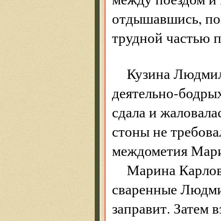
отдышавшись, пок
трудной частью п
Кузина Людмил
деятельно-бодры
сдала и жаловала
стоны не требова
междометия Мари
Марина Карлов
сваренные Людмил
заправит. Затем 