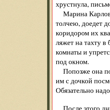
хрустнула, письм
Марина Карлов
толчею, доедет д
коридором их ква
ляжет на тахту в
комнаты и упретс
под окном.
Попозже она п
им с дочкой посм
Обязательно надо
После этого дн