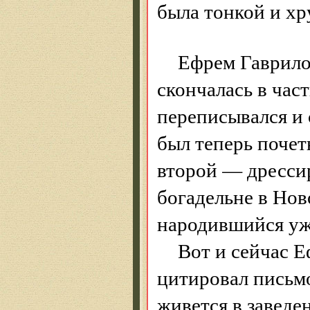
была тонкой и хр
Ефрем Гаврило
скончалась в час
переписывался и 
был теперь почет
второй — дресси
богадельне в Нов
народившийся уже
Вот и сейчас 
цитировал письмо
живется в заведе