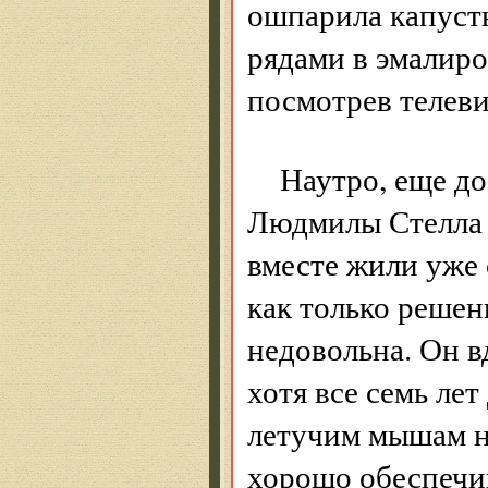
ошпарила капустн
рядами в эмалиро
посмотрев телеви
Наутро, еще до
Людмилы Стелла 
вместе жили уже 
как только решен
недовольна. Он в
хотя все семь лет
летучим мышам н
хорошо обеспечив