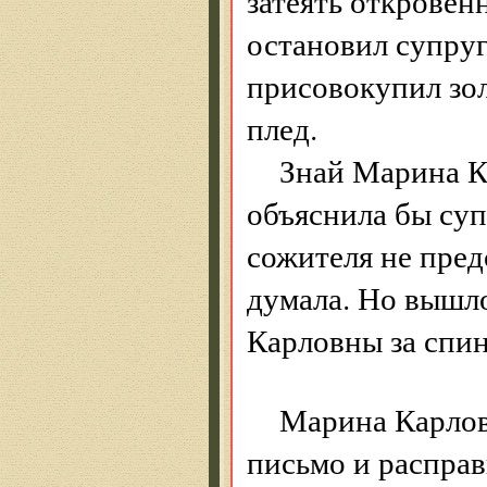
затеять откровен
остановил супруг
присовокупил зо
плед.
Знай Марина Ка
объяснила бы суп
сожителя не предс
думала. Но вышл
Карловны за спин
Марина Карловн
письмо и расправ