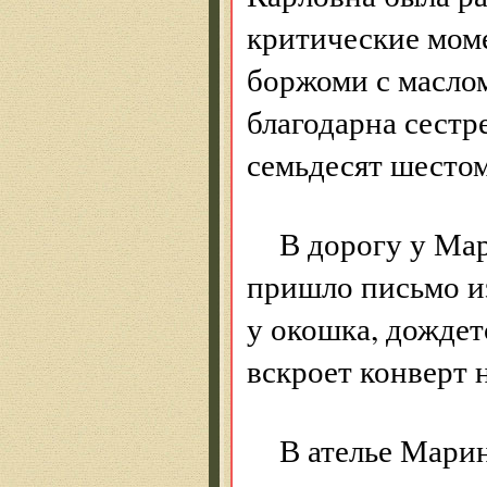
критические моме
боржоми с масло
благодарна сестре
семьдесят шестом
В дорогу у Ма
пришло письмо из
у окошка, дождетс
вскроет конверт 
В ателье Марин