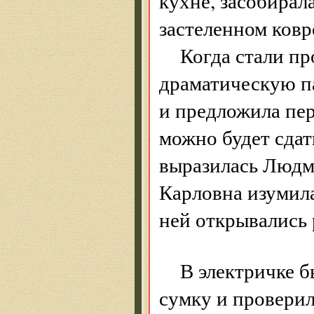
кухне, засобирал
застеленном ковр
Когда стали п
драматическую па
и предложила пере
можно будет сдать
выразилась Людм
Карловна изумила
ней открывались 
В электричке б
сумку и проверил