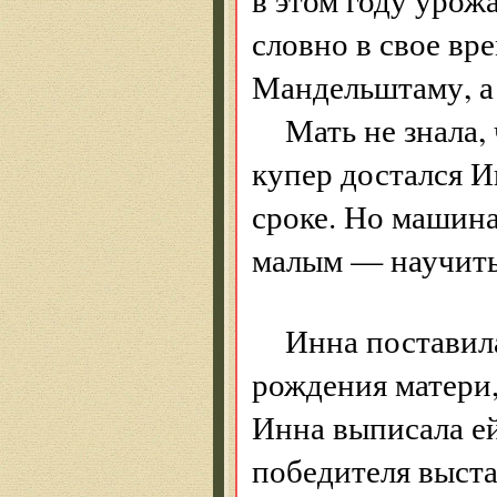
словно в свое вр
Мандельштаму, а
Мать не знала,
купер достался И
сроке. Но машина
малым — научить
Инна поставила
рождения матери,
Инна выписала е
победителя выста