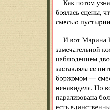
Как потом узн
боялась сцены, ч
смесью пустырник
И вот Марина К
замечательной ко
наблюдением дво
заставляла ее пи
боржомом — смес
ненавидела. Но в
парализована бол
есть единственны