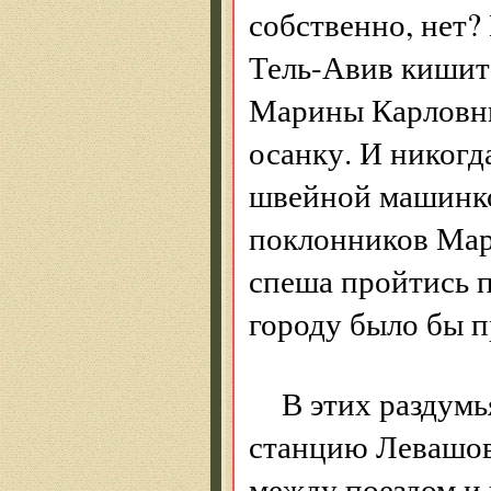
собственно, нет?
Тель-Авив кишит 
Марины Карловны
осанку. И никогда
швейной машинкой
поклонников Мари
спеша пройтись 
городу было бы п
В этих раздум
станцию Левашов
между поездом и 