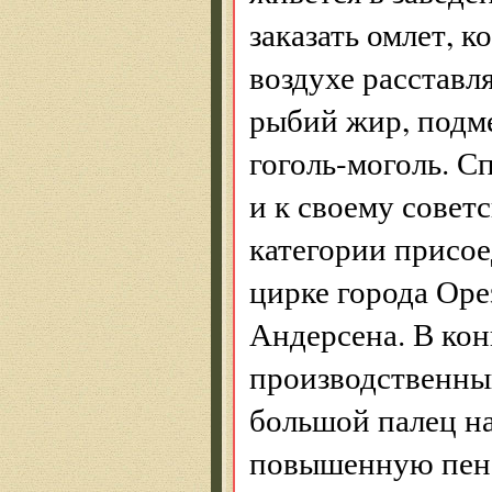
заказать омлет, к
воздухе расставл
рыбий жир, подм
гоголь-моголь. С
и к своему сове
категории присое
цирке города Оре
Андерсена. В кон
производственны
большой палец н
повышенную пен