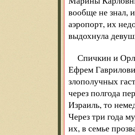
Марины Карловны
вообще не знал, и
аэропорт, их не
выдохнула девуш
Спичкин и Орл
Ефрем Гаврилович
злополучных гаст
через полгода пе
Израиль, то неме
Через три года м
их, в семье проз