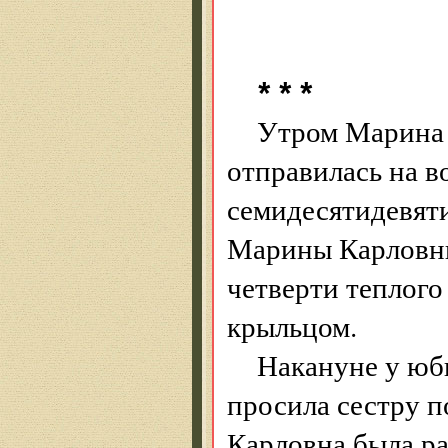
* * *
Утром Марина 
отправилась на в
семидесятидевяти
Марины Карловны 
четверти теплого
крыльцом.
Накануне у юб
просила сестру 
Карловна была ра