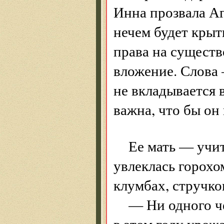
Инна прозвала А
нечем будет крыт
права на существ
вложение. Слова 
не вкладывается
важна, что бы он
Ее мать — учи
увлеклась горохо
клумбах, стручко
— Ни одного ч
в этом году урож