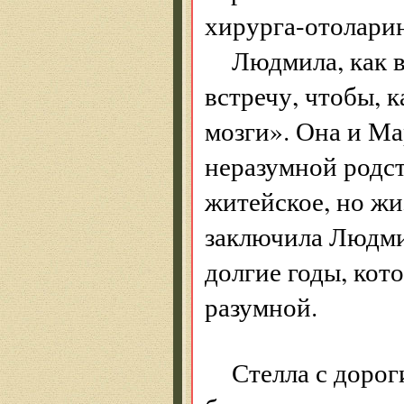
хирурга-отоларин
Людмила, как в
встречу, чтобы, 
мозги». Она и М
неразумной родст
житейское, но жи
заключила Людмил
долгие годы, кот
разумной.
Стелла с дороги