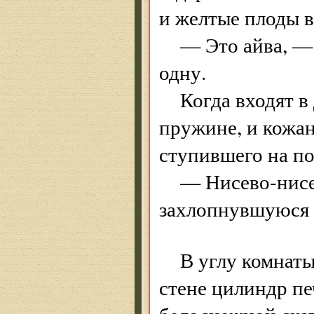
и желтые плоды в
— Это айва, —
одну.
Когда входят в
пружине, и кожан
ступившего на по
— Нисево-нисев
захлопнувшуюся 
В углу комнат
стене цилиндр п