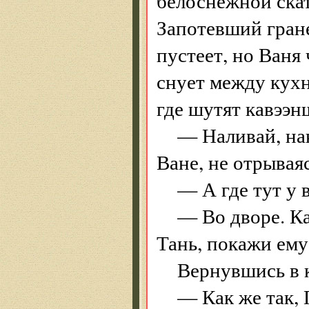
белоснежной скат
Запотевший гран
пустеет, но Ваня 
снует между кухн
где шутят кавээн
— Наливай, нак
Ване, не отрываяс
— А где тут у в
— Во дворе. Ка
Тань, покажи ему
Вернувшись в к
— Как же так,