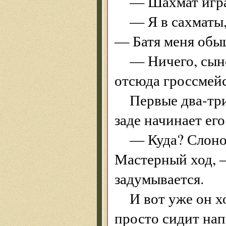
— Шахмат игр
— Я в сахматы,
— Батя меня обыц
— Ничего, сыно
отсюда гроссмей
Первые два-три
заде начинает его
— Куда? Слоном
Мастерный ход, —
задумывается.
И вот уже он хо
просто сидит нап