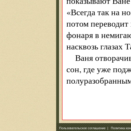
показывают Ване
«Всегда так на н
потом переводит в
фонаря в немига
насквозь глазах Т
Ваня отворачив
сон, где уже под
полуразобранным
Пользовательское соглашение
|
Политика ко