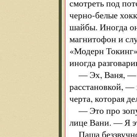
смотреть под пот
черно-белые хокк
шайбы. Иногда о
магнитофон и слу
«Модерн Токинг»
иногда разговари
— Эх, Ваня, — 
расстановкой, — 
черта, которая де
— Это про зопу
лице Вани. — Я э
Паша беззвучно