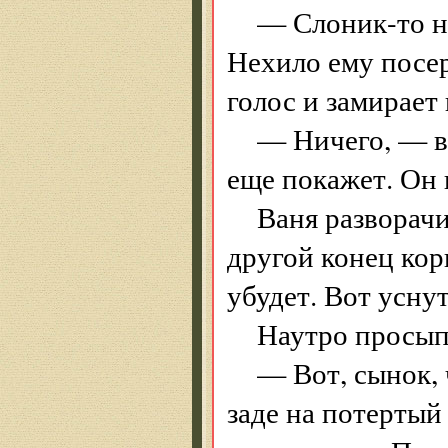
— Слоник-то н
Нехило ему посе
голос и замирает
— Ничего, — в
еще покажет. Он
Ваня разворачив
другой конец кор
убудет. Вот уснут
Наутро просыпа
— Вот, сынок,
заде на потертый