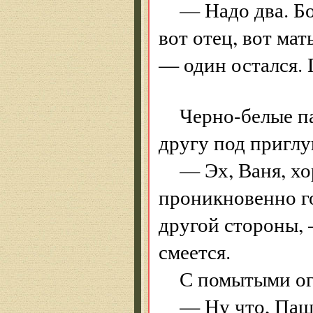
— Надо два. Б
вот отец, вот мат
— один остался. 
Черно-белые п
другу под пригл
— Эх, Ваня, х
проникновенно го
другой стороны, 
смеется.
С помытыми ог
— Ну что, Паше