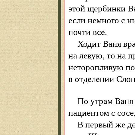
этой щербинки Ва
если немного с н
почти все.
Ходит Ваня вра
на левую, то на п
неторопливую пох
в отделении Слон
По утрам Ваня 
пациентом с сосе
В первый же д