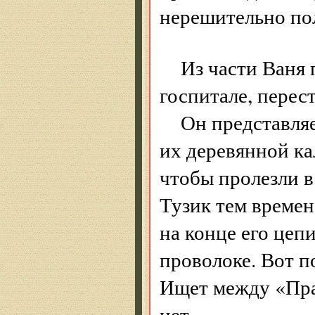
нерешительно по
Из части Ваня
госпитале, перест
Он представляе
их деревянной ка
чтобы пролезли в
Тузик тем времене
на конце его цеп
проволоке. Вот п
Ищет между «Пра
нет.