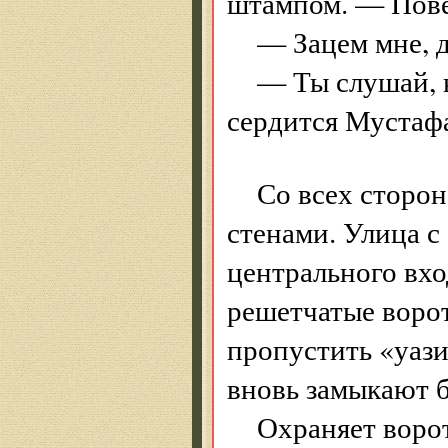
штампом. — Пове
— Зацем мне, д
— Ты слушай, 
сердится Мустаф
Со всех сторо
стенами. Улица с
центрального вх
решетчатые ворот
пропустить «уази
вновь замыкают 
Охраняет ворот