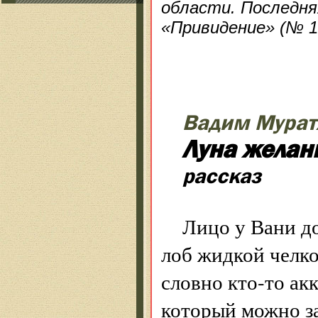
области. Последня
«Привидение» (№ 12
Вадим Мурат
Луна желан
рассказ
Лицо у Вани до
лоб жидкой челк
словно кто-то ак
который можно за