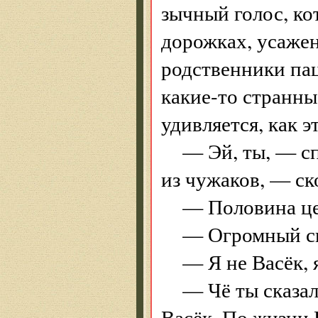
зычный голос, ко
дорожках, усаже
родственники па
какие-то странны
удивляется, как 
— Эй, ты, — с
из чужаков, — ск
— Половина цет
— Огромный сп
— Я не Васёк, 
— Чё ты сказа
Васёк. По жизни 