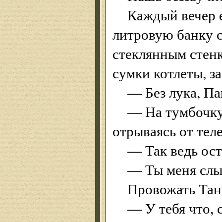
Каждый вечер 
литровую банку 
стеклянным стенк
сумки котлеты, з
— Без лука, Па
— На тумбочку
отрываясь от тел
— Так ведь о
— Ты меня слыш
Провожать Тан
— У тебя что, 