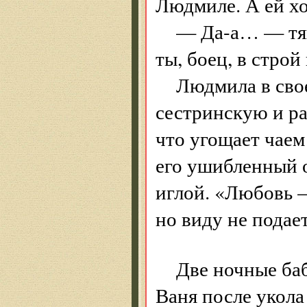
Людмиле. А ей хо
— Да-а… — тян
ты, боец, в строй
Людмила в сво
сестринскую и ра
что угощает чаем 
его ушибленный о
иглой. «Любовь —
но виду не подает
Две ночные баб
Ваня после укола