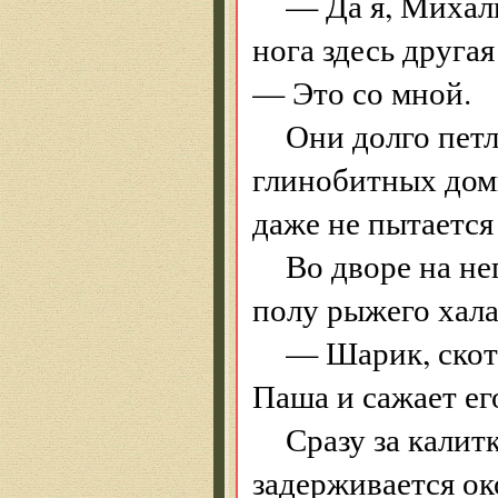
— Да я, Михал
нога здесь друга
— Это со мной.
Они долго пет
глинобитных доми
даже не пытается
Во дворе на не
полу рыжего хала
— Шарик, скот
Паша и сажает его
Сразу за калит
задерживается ок