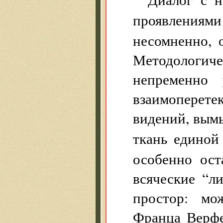
проявлениям
несомненно, 
Методологи
непременно 
взаимоперетек
видений, вымы
ткань едино
особенно ост
всяческие “л
простор: мо
Франца Верфе