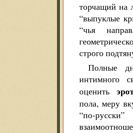
торчащий на 
“выпуклые кр
“чья направ
геометрическ
строго подтян
Полные дн
интимного с
эро
оценить
пола, меру в
“по-русск
взаимоотно