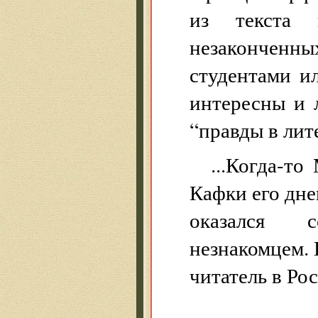
из текста в
незаконченн
студентами и
интересны и 
“правды в лит
...Когда-т
Кафки его дне
оказался 
незнакомцем. 
читатель в Ро