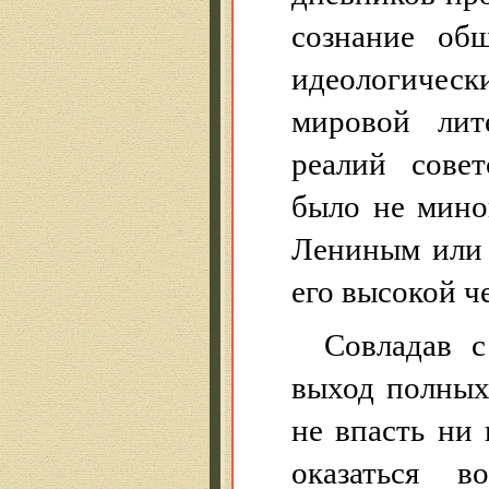
сознание общ
идеологическ
мировой лит
реалий сове
было не мино
Лениным или 
его высокой ч
Совладав с
выход полных
не впасть ни 
оказаться в