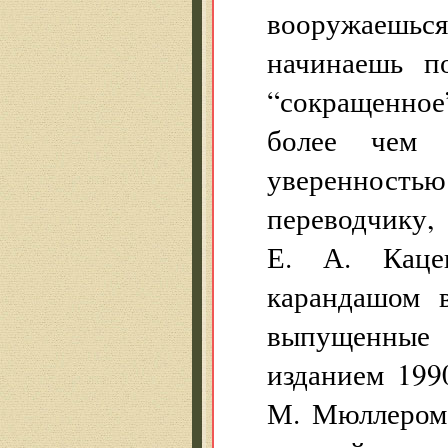
вооружаешьс
начинаешь п
“сокращенное
более чем 
уверенность
переводчик
Е. А. Каце
карандашом в
выпущенные
изданием 199
М. Мюллером 