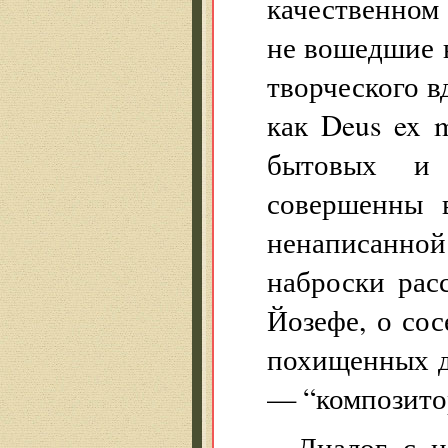
качественном
не вошедшие 
творческого 
как Deus ex m
бытовых и 
совершенны 
ненаписанно
наброски рас
Йозефе, о сос
похищенных де
— “композитор
Диалог с н