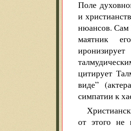
Поле духовно
и христианст
нюансов. Сам 
маятник ег
иронизируе
талмудически
цитирует Тал
виде” (актер
симпатии к ха
Христианск
от этого не 