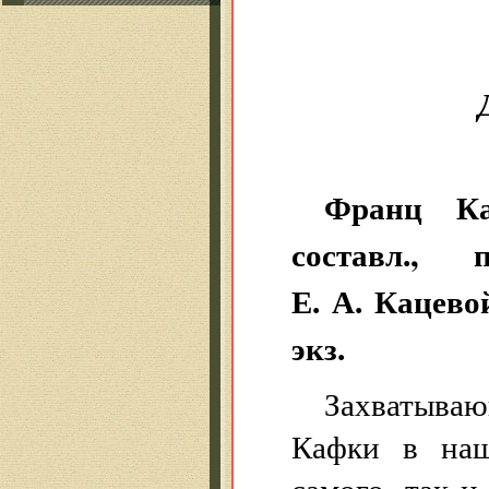
Франц Ка
составл.,
Е. А. Кацевой
экз.
Захватыва
Кафки в наш
самого, так 