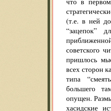
что в первом
стратегически
(т.е. в ней 
“зацепок” д
приближенн
советского чи
пришлось мыс
всех сторон к
типа “смеят
большего та
опущен. Разм
хасидские ис