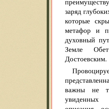
преимуществу
заряд глубоки
которые скр
метафор и п
духовный пут
Земле Обе
Достоевским.
Провоциру
представленн
важны не т
увиденных 
описания ос