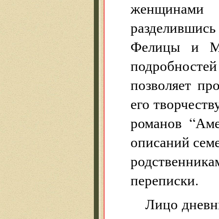
женщинами 
разделившис
Фелицы и Ми
подробностей
позволяет пр
его творчеств
романов “Аме
описаний семе
родственни
переписки.
Лицо дневни