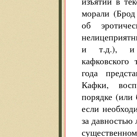
изъятий в те
морали (Брод
об эротичес
нелицеприятн
и т.д.), и 
кафковского 
года предст
Кафки, восп
порядке (или 
если необход
за давностью 
существенном