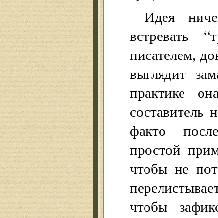
Идея ниче
встревать 
писателем, дон
выглядит за
практике он
составитель 
факто после
простой прим
чтобы не пот
перелистывае
чтобы зафикс