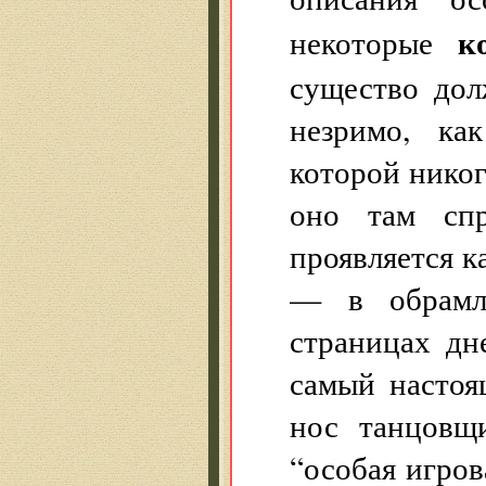
к
некоторые
существо дол
незримо, как
которой никогд
оно там спр
проявляется к
— в обрамле
страницах дн
самый настоя
нос танцовщ
“особая игров