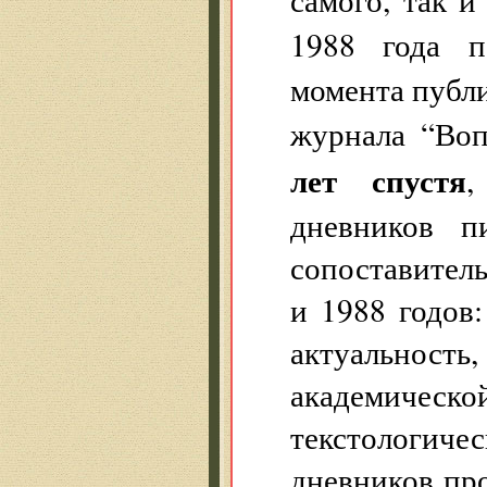
1988 года 
момента публ
журнала “Воп
лет спустя
,
дневников п
сопоставител
и 1988 годов
актуальность
академичес
текстологи
дневников про