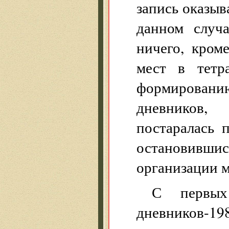
запись оказыв
данном случа
ничего, кром
мест в тетр
формирован
дневников,
постаралась 
остановивши
организации м
С первых
дневников-198