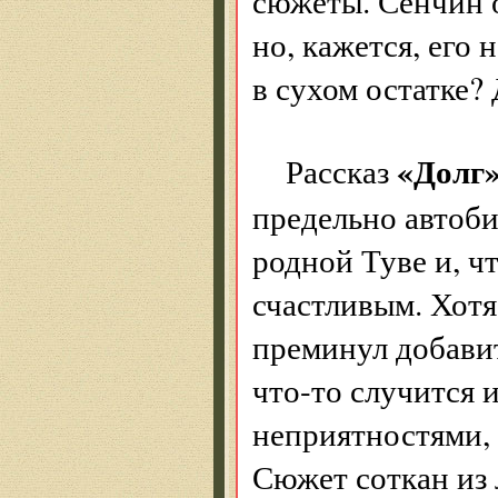
сюжеты. Сенчин о
но, кажется, его
в сухом остатке? 
«Долг
Рассказ
предельно автоби
родной Туве и, ч
счастливым. Хотя
преминул добавит
что-то случится 
неприятностями, 
Сюжет соткан из