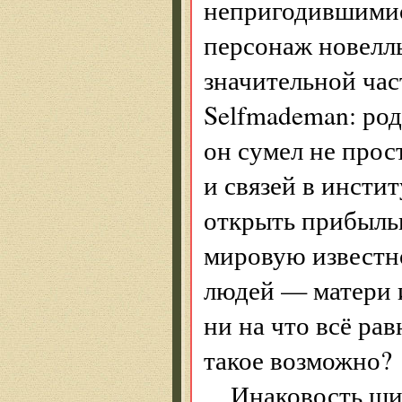
непригодившимис
персонаж новел
значительной час
Selfmademan: род
он сумел не прост
и связей в инсти
открыть прибыльн
мировую известно
людей — матери 
ни на что всё ра
такое возможно?
Инаковость ши