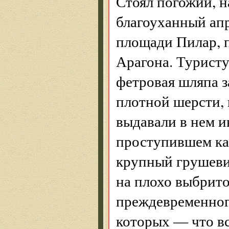
Стоял погожий, н
благоуханный апр
площади Пилар, 
Арагона. Туристу
фетровая шляпа з
плотной шерсти, 
выдавали в нем и
проступившем как
крупный грушеви
на плохо выбрито
преждевременного
которых — что в