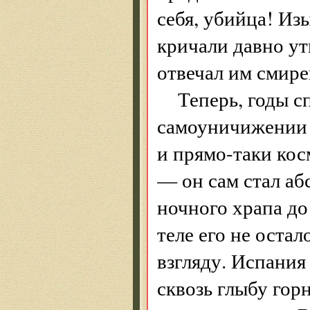
себя, убийца! Из
кричали давно ут
отвечал им смире
Теперь, годы с
самоуничижении 
и прямо-таки кос
— он сам стал аб
ночного храпа до
теле его не оста
взгляду. Испания 
сквозь глыбу горн