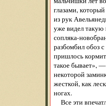
мальчишки лет в
глазами, который
из рук Авельяне
уже видел такую 
сопляка-новобран
разбомбил обоз с
пришлось кормить
такое бывает», —
некоторой замин
жесткой, как леск
ногах.
Все эти впечат