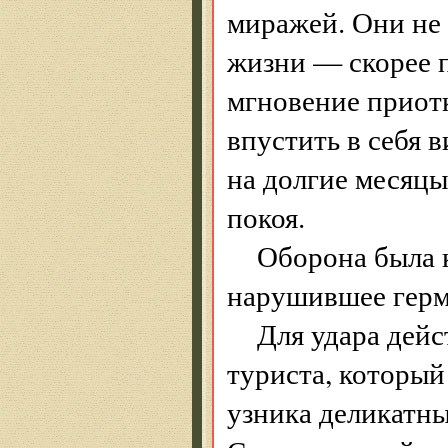
миражей. Они не
жизни — скорее 
мгновение приотк
впустить в себя в
на долгие месяцы
покоя.
Оборона была к
нарушившее герм
Для удара дей
туриста, которы
узника деликатны