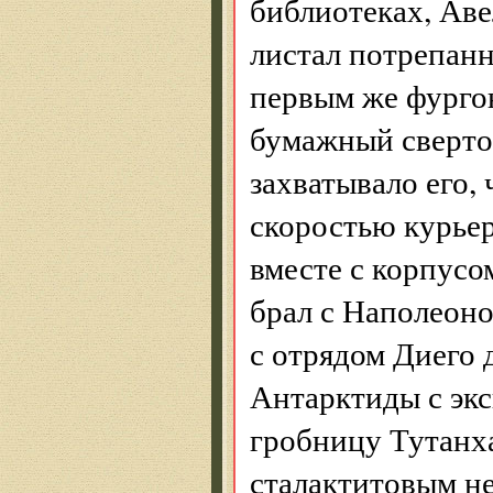
библиотеках, Аве
листал потрепанн
первым же фурго
бумажный сверток
захватывало его,
скоростью курьер
вместе с корпусо
брал с Наполеон
с отрядом Диего 
Антарктиды с экс
гробницу Тутанх
сталактитовым н