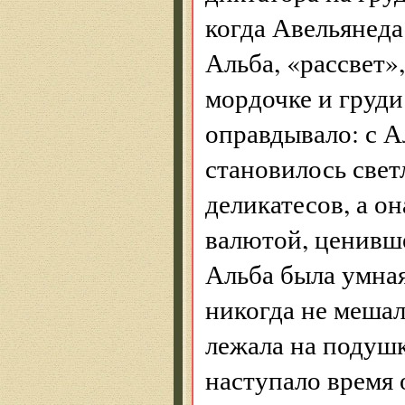
когда Авельянеда
Альба, «рассвет»
мордочке и груди
оправдывало: с А
становилось свет
деликатесов, а о
валютой, ценившей
Альба была умная
никогда не мешал
лежала на подушк
наступало время 