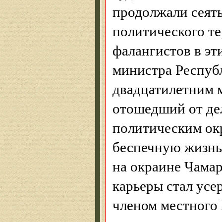
продолжали сеять
политического те
фалангистов в эт
министра Респуб
двадцатилетним 
отошедший от де
политическим ок
беспечную жизнь 
на окраине Чамар
карьеры стал ус
членом местного 