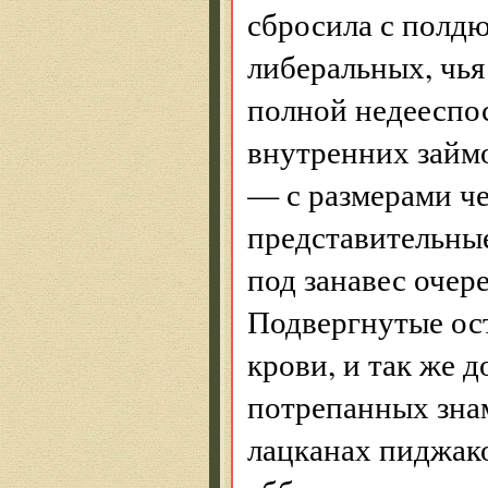
сбросила с полдю
либеральных, чья
полной недееспо
внутренних займо
— с размерами че
представительные
под занавес очер
Подвергнутые ост
крови, и так же 
потрепанных знам
лацканах пиджак