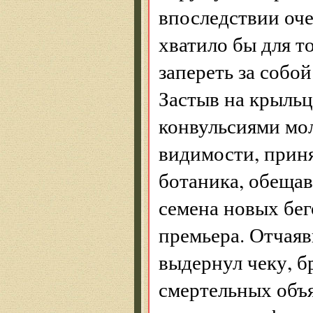
впоследствии оч
хватило бы для т
запереть за собой
Застыв на крыльц
конвульсиями мол
видимости, приня
ботаника, обещав
семена новых бег
премьера. Отчаяв
выдернул чеку, б
смертельных объя