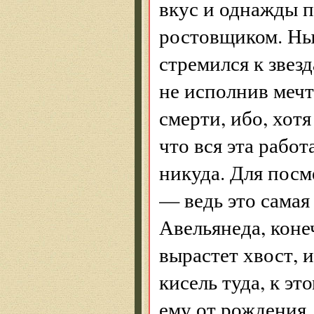
вкус и однажды п
ростовщиком. Нын
стремился к звезд
не исполнив мечт
смерти, ибо, хотя
что вся эта работ
никуда. Для пос
— ведь это самая 
Авельянеда, конеч
вырастет хвост, 
кисель туда, к эт
ему от рождения.