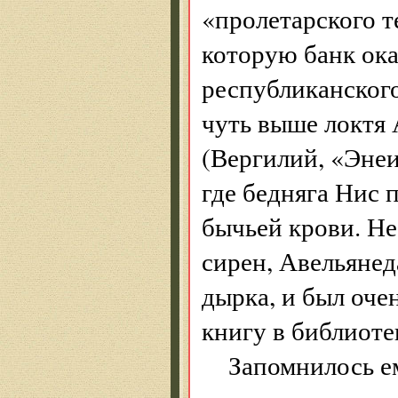
«пролетарского т
которую банк ок
республиканского
чуть выше локтя 
(Вергилий, «Энеи
где бедняга Нис 
бычьей крови. Не
сирен, Авельянеда
дырка, и был оче
книгу в библиоте
Запомнилось ем