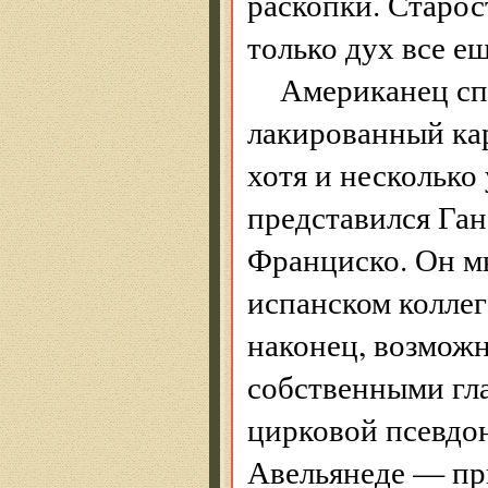
раскопки. Старос
только дух все е
Американец сп
лакированный кар
хотя и несколько
представился Ган
Франциско. Он м
испанском коллег
наконец, возможн
собственными гла
цирковой псевдон
Авельянеде — при