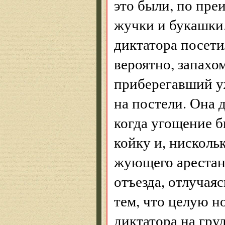
это были, по пре
жучки и букашки.
диктатора посети
вероятно, запахом
приберегавший уж
на постели. Она д
когда угощение б
койку и, нисколь
жующего арестан
отъезда, отлучая
тем, что целую н
диктатора на гру