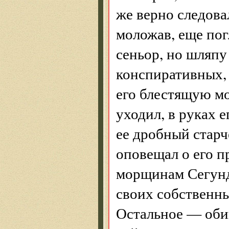
же верно следова
моложав, еще по
сеньор, но шляпу
конспиративных, 
его блестящую мо
уходил, в руках 
ее дробный старч
оповещал о его п
морщинам Сегунд
своих собственны
Остальное — оби