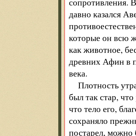
сопротивления. В
давно казался Ав
противоестествен
которые он всю ж
как животное, б
древних Афин в 
века.
Плотность утра
был так стар, что
что тело его, бл
сохраняло прежню
постарел, можно 