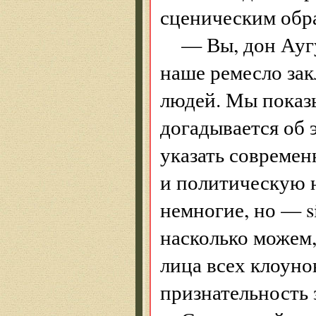
сценическим обра
— Вы, дон Аугу
наше ремесло зак
людей. Мы показы
догадывается об 
указать современ
и политическую н
немногие, но — s
насколько можем,
лица всех клоун
признательность 