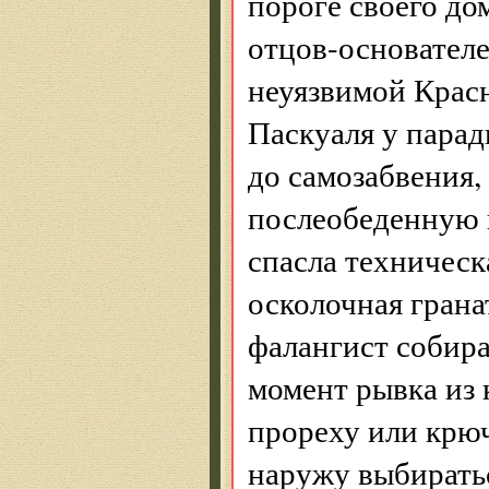
пороге своего до
отцов-основателе
неуязвимой Красн
Паскуаля у парад
до самозабвения,
послеобеденную п
спасла техническ
осколочная грана
фалангист собира
момент рывка из 
прореху или крюч
наружу выбиратьс