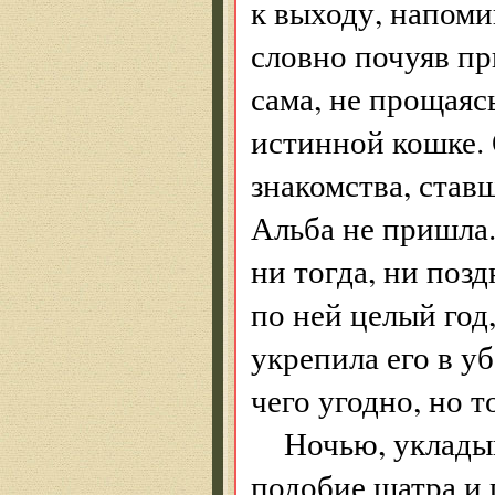
к выходу, напоми
словно почуяв п
сама, не прощаясь
истинной кошке.
знакомства, ста
Альба не пришла.
ни тогда, ни позд
по ней целый год,
укрепила его в у
чего угодно, но т
Ночью, укладыв
подобие шатра и п