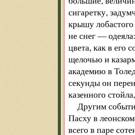
большие, величин
сигаретку, задум
крышу лобастого
не снег — одеяла
цвета, как в его
щелочью и казар
академию в Толед
секунды он перен
казенного стойла,
Другим событи
Пасху в леонском
всего в паре соте