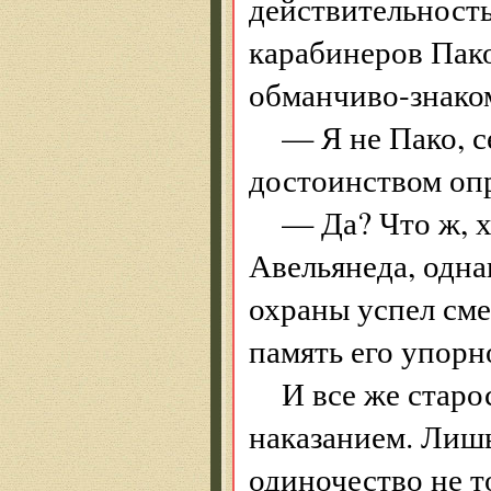
действительность.
карабинеров Пако
обманчиво-знако
— Я не Пако, с
достоинством опр
— Да? Что ж, 
Авельянеда, одна
охраны успел см
память его упорн
И все же старо
наказанием. Лишь
одиночество не т