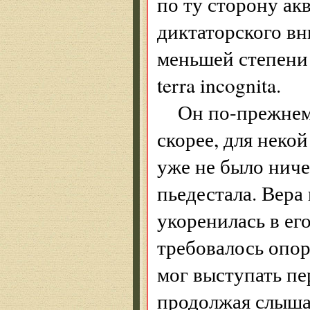
по ту сторону ак
диктаторского вн
меньшей степени 
terra incognita.
Он по-прежнему
скорее, для неко
уже не было ничег
пьедестала. Вера
укоренилась в его
требовалось опор
мог выступать п
продолжая слыша