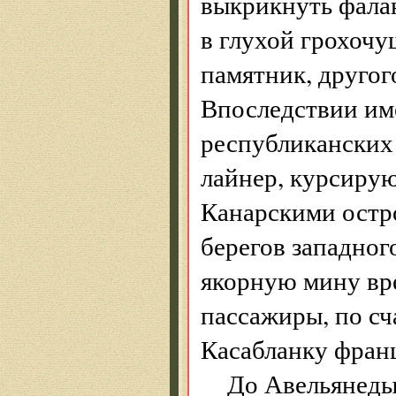
выкрикнуть фалан
в глухой грохочу
памятник, другог
Впоследствии им
республиканских 
лайнер, курсиру
Канарскими остро
берегов западно
якорную мину вр
пассажиры, по сч
Касабланку фран
До Авельянеды 