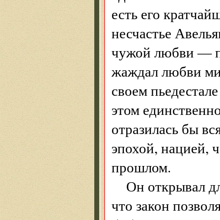
есть его кратчай
несчастье Авелья
чужой любви — п
жаждал любви мил
своем пьедестале
этом единственно
отразилась бы вс
эпохой, нацией, 
прошлом.
Он открывал дл
что закон позвол