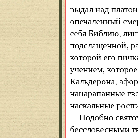
рыдал над плато
опечаленный смер
себя Библию, лиш
подслащенной, р
которой его пичк
учением, которое 
Кальдерона, афо
нацарапанные гво
наскальные росп
Подобно свято
бессловесными тв