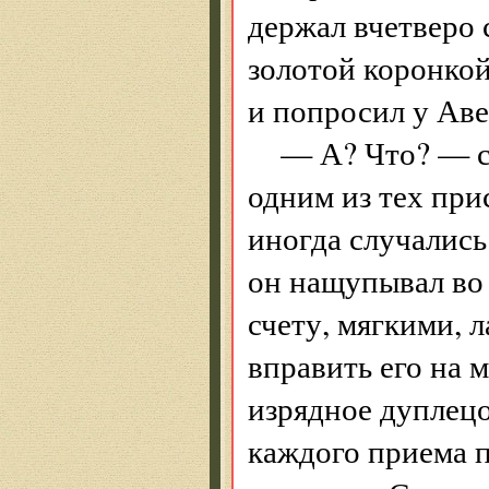
держал вчетверо
золотой коронкой
и попросил у Аве
— А? Что? — с
одним из тех при
иногда случались
он нащупывал во 
счету, мягкими,
вправить его на 
изрядное дуплец
каждого приема 