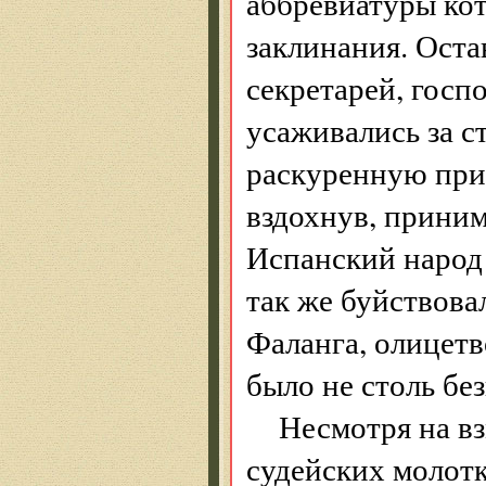
аббревиатуры ко
заклинания. Оста
секретарей, госп
усаживались за с
раскуренную при 
вздохнув, приним
Испанский народ 
так же буйствова
Фаланга, олицетво
было не столь бе
Несмотря на в
судейских молот