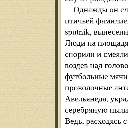
Однажды он слу
птичьей фамилие
sputnik, вынесенн
Люди на площадях
спорили и смеяли
воздев над голов
футбольные мячи
проволочные анте
Авельянеда, укр
серебряную пылин
Ведь, расходясь с