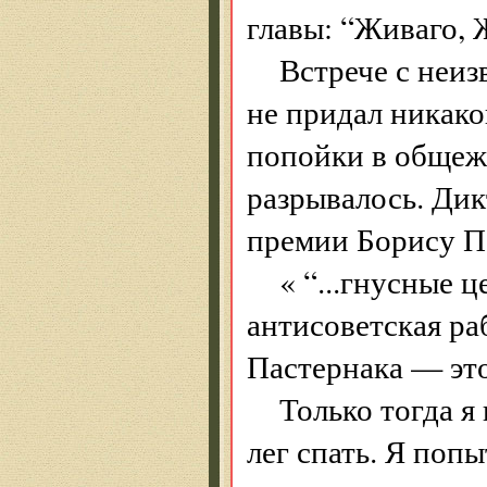
главы: “Живаго, 
Встрече с неи
не придал никако
попойки в общежи
разрывалось. Дик
премии Борису П
« “...гнусные 
антисоветская ра
Пастернака — это
Только тогда я
лег спать. Я поп