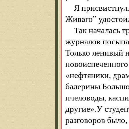
Я присвистнул.
Живаго” удостои
Так началась т
журналов посыпал
Только ленивый н
новоиспеченного
«нефтяники, дра
балерины Большо
пчеловоды, каспи
другие».У студен
разговоров было,