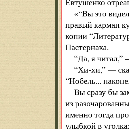
Евтушенко отреаг
«“Вы это видел
правый карман ку
копии “Литерату
Пастернака.
“Да, я читал,” 
“Хи-хи,” — ск
“Нобель... наконе
Вы сразу бы за
из разочарованны
именно тогда пр
улыбкой в уголках