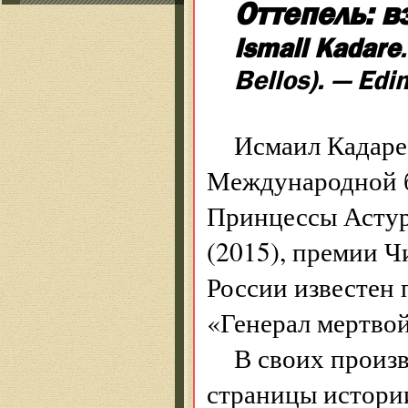
Оттепель: в
Ismail Kadare
Bellos). — Ed
Исмаил Кадаре 
Международной б
Принцессы Астур
(2015), премии Ч
России известен 
«Генерал мертво
В своих произ
страницы истории