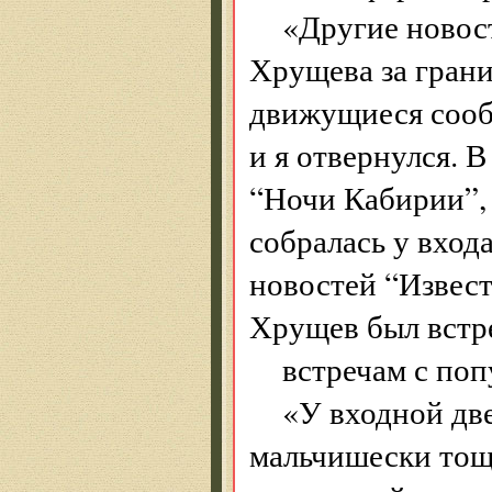
«Другие новост
Хрущева за грани
движущиеся сооб
и я отвернулся. 
“Ночи Кабирии”, 
собралась у входа
новостей “Извес
Хрущев был встр
встречам с по
«У входной две
мальчишески тощ