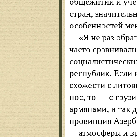
общежитии и учеб
стран, значитель
особенностей мен
«Я не раз обра
часто сравнивали
социалистических
республик. Если 
схожести с литов
нос, то — с груз
армянами, и так 
провинция Азерба
атмосферы и в