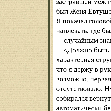
застрявшей меж г
был Женя Евтуше
Я покачал голово
наплевать, где бы
случайным зна
«Должно быть, 
характерная стру
что я держу в ру
возможно, первая
отсутствовало. Н
собирался вернут
автоматически бе