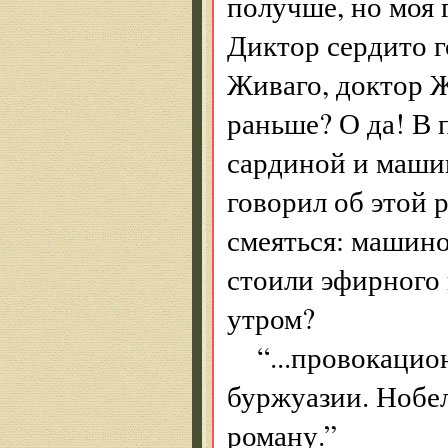
получше, но моя 
Диктор сердито г
Живаго, доктор Ж
раньше? О да! В 
сардиной и маши
говорил об этой 
смеяться: машино
стоили эфирного
утром?
“...провокаци
буржуазии. Нобе
роману.”