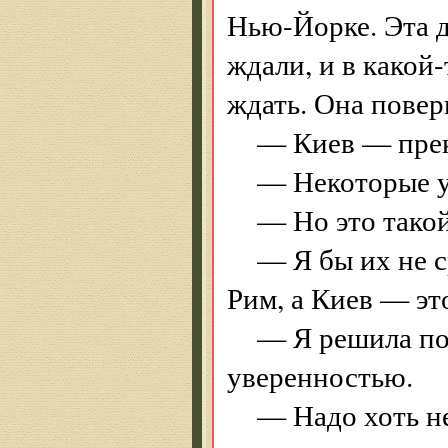
Нью-Йорке. Эта д
ждали, и в какой
ждать. Она повер
— Киев — прек
— Некоторые ул
— Но это такой
— Я бы их не с
Рим, а Киев — эт
— Я решила пое
уверенностью.
— Надо хоть н