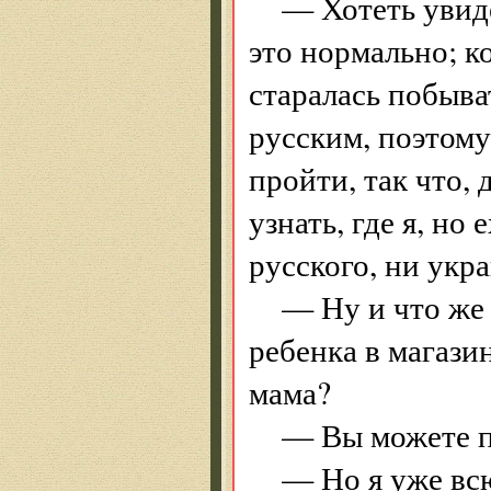
— Хотеть увид
это нормально; к
старалась побыва
русским, поэтому
пройти, так что, 
узнать, где я, но
русского, ни укра
— Ну и что же
ребенка в магази
мама?
— Вы можете по
— Но я уже всю