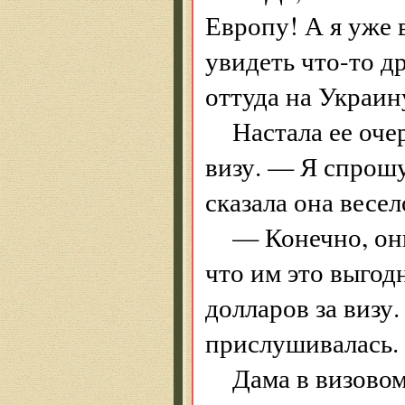
Европу! А я уже 
увидеть что-то др
оттуда на Украин
Настала ее оче
визу. — Я спрошу
сказала она весел
— Конечно, они
что им это выгод
долларов за визу
прислушивалась.
Дама в визово