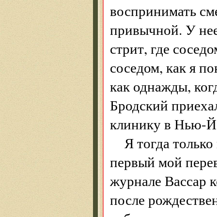
воспринимать сме
привычной. У не
стрит, где сосед
соседом, как я по
как однажды, когд
Бродский приехал
клинику в Нью-Й
Я тогда только
первый мой пере
журнале Вассар к
после рождествен