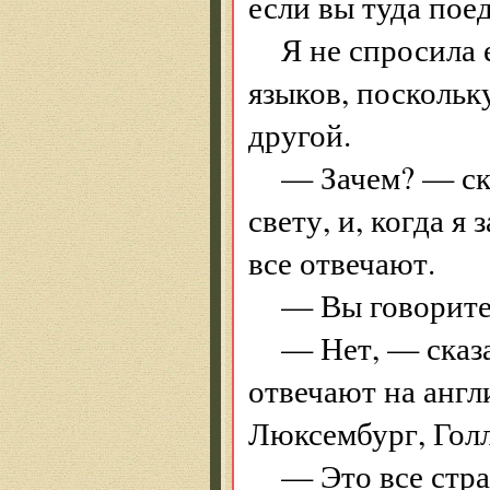
если вы туда поед
Я не спросила 
языков, поскольку
другой.
— Зачем? — ск
свету, и, когда я
все отвечают.
— Вы говорите
— Нет, — сказал
отвечают на анг
Люксембург, Голл
— Это все стр