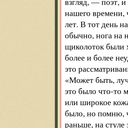
взгляд, — поэт, и
нашего времени, 
лет. В тот день н
обычно, нога на н
щиколоток были х
более и более не
это рассматриван
«Может быть, лу
это было что-то 
или широкое кожа
было, но помню, 
раньше, на стуле 