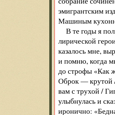
собрание сочинен
эмигрантским изд
Машиным кухонны
В те годы я по
лирической герои
казалось мне, вы
и помню, когда 
до строфы «Как ж
Оброк — крутой 
вам с трухой / Г
улыбнулась и ска
иронично: «Бедна