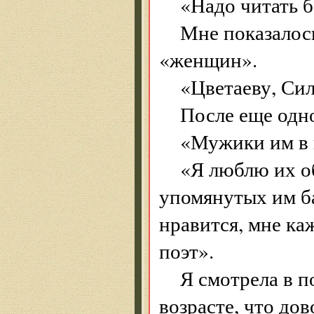
«Надо читать б
Мне показалос
«женщин».
«Цветаеву, Сил
После еще одн
«Мужики им в п
«Я люблю их об
упомянутых им ба
нравится, мне ка
поэт».
Я смотрела в п
возрасте, что дов