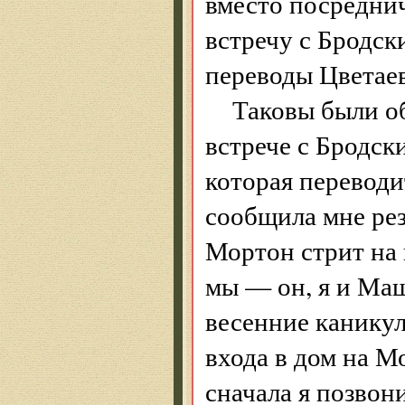
вместо посреднич
встречу с Бродск
переводы Цветае
Таковы были о
встрече с Бродск
которая переводи
сообщила мне резу
Мортон стрит на 
мы — он, я и Маш
весенние каникул
входа в дом на М
сначала я позвон