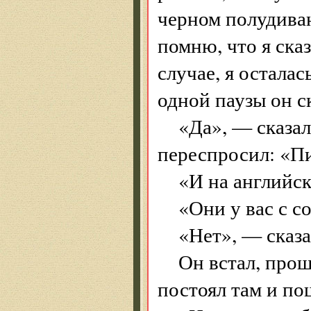
черном полудиван
помню, что я ска
случае, я осталас
одной паузы он с
«Да», — сказал
переспросил: «П
«И на английск
«Они у вас с с
«Нет», — сказа
Он встал, прош
постоял там и по