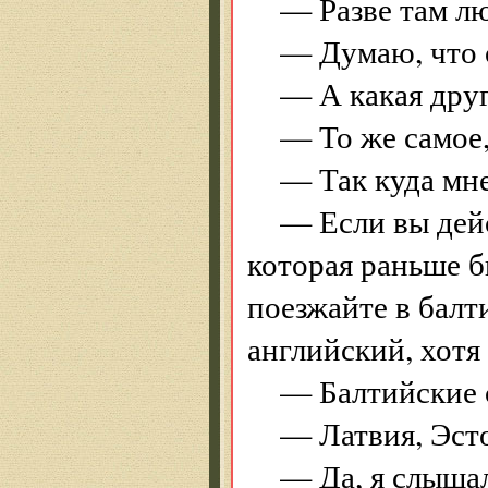
— Разве там лю
— Думаю, что 
— А какая дру
— То же самое,
— Так куда мне
— Если вы дейс
которая раньше б
поезжайте в балт
английский, хотя 
— Балтийские 
— Латвия, Эсто
— Да, я слыша