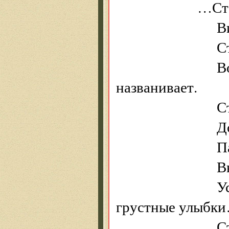
…Станция 
Видишь не
Станция дре
Вокзала не
названивает.
Станция че
Дождик бред
Пассажир
Выносят в
Усталость, 
грустные улыбк
Старушка кр