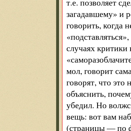
т.е. позволяет с
загадавшему» и р
говорить, когда н
«подставляться», 
случаях критики
«саморазоблачите
мол, говорит сама 
говорят, что это 
объяснить, почему
убедил. Но волж
вещь: вот вам на
(страницы — по 