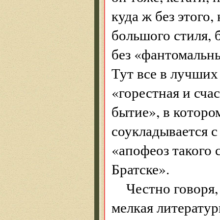
куда ж без этого
большого стиля, 
без «фантомальны
Тут все в лучши
«горестная и сча
бытие», в которо
соукладывается с
«апофеоз такого
Братске».
Честно говоря,
мелкая литератур