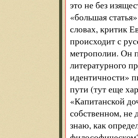
это не без изящес
«большая статья»
словах, критик Е
происходит с рус
метрополии. Он п
литературного пр
идентичности» пи
пути (тут еще ха
«Капитанской доч
собственном, не 
знаю, как опреде
философическом? 