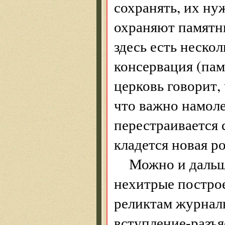
сохранять, их ну
охраняют памятни
здесь есть неск
консервация (пам
церковь говорит, 
что важно намоле
перестраивается 
кладется новая р
Можно и дальше
нехитрые постро
реликтам журнал
вступление-разъя