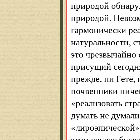
природой обнару
природой. Невоз
гармонически реа
натуральности, с
это чрезвычайно 
присущий сегодн
прежде, ни Гете,
почвенники ничег
«реализовать стр
думать не думали
«лироэпической» 
этом случае букв