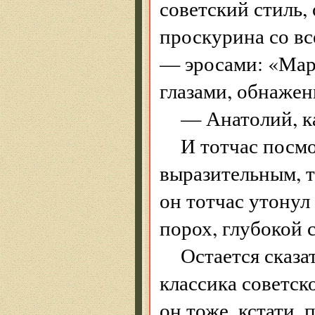
советский стиль,
проскурина со вс
— эросами: «Мар
глазами, обнажен
— Анатолий, к
И тотчас посмо
выразительным, 
он тотчас утонул
порох, глубокой с
Остается сказа
классика советск
он тоже, кстати,