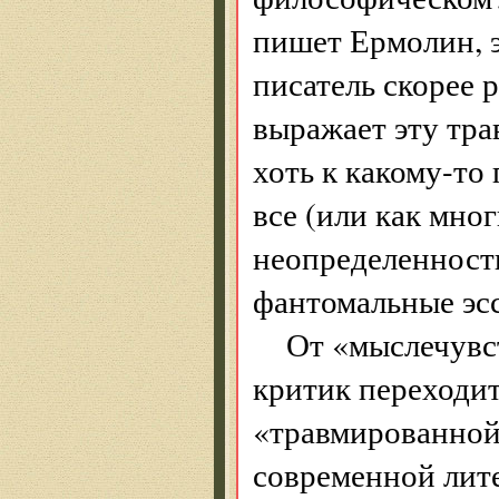
пишет Ермолин, э
писатель скорее 
выражает эту тра
хоть к какому-то
все (или как мно
неопределенности
фантомальные эс
От «мыслечувс
критик переходит
«травмированной»
современной лите