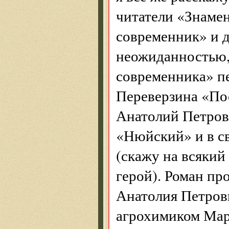
читатели «Знаме
современник» и д
неожиданностью, 
современника» пе
Переверзина «По
Анатолий Петрови
«Нюйский» и в с
(скажу на всякий
герой). Роман пр
Анатолия Петрови
агрохимиком Мар