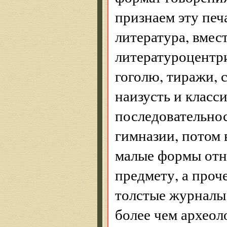
признаем эту пе
литература, вмест
литературоцентри
гоголю, тиражи, 
наизусть и класс
последовательнос
гимназии, потом в
малые формы отн
предмету, а проч
толстые журналы 
более чем археол