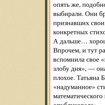
опять же, подобн
выбирали. Они бр
признавших свои 
конкретных стихо
А дальше… хорошо
Впрочем, и тут р
вспомнила свое «
злобу дня», — он
плохое. Татьяна Б
«надуманное» ст
математического 
опубликовала», —