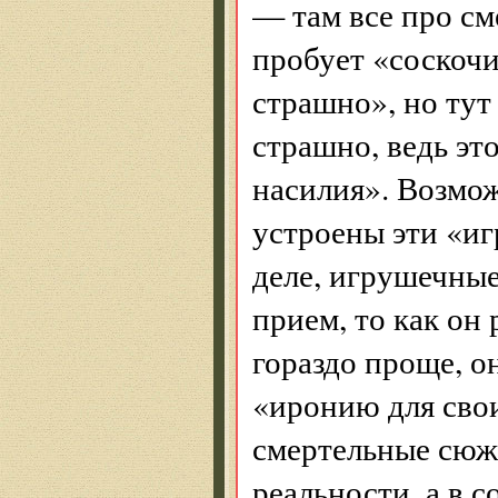
— там все про см
пробует «соскочит
страшно», но тут
страшно, ведь эт
насилия». Возмож
устроены эти «иг
деле, игрушечные
прием, то как он
гораздо проще, он
«иронию для свои
смертельные сюже
реальности, а в 