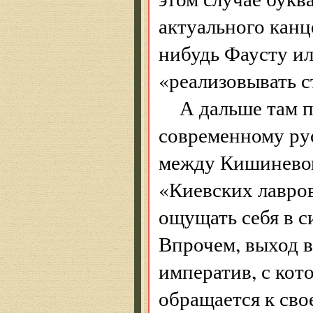
актуального канце
нибудь Фаусту ил
«реализовывать с
А дальше там п
современному ру
между Кишиневом
«Киевских лавро
ощущать себя в 
Впрочем, выход в
императив, с ко
обращается к сво