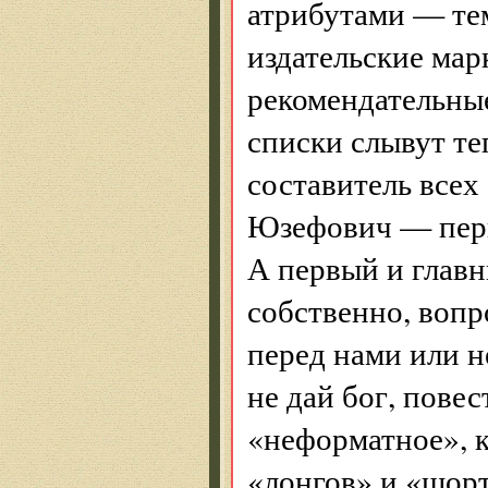
атрибутами — те
издательские мар
рекомендательны
списки слывут те
составитель всех
Юзефович — перв
А первый и глав
собственно, вопр
перед нами или н
не дай бог, повес
«неформатное», 
«лонгов» и «шорт