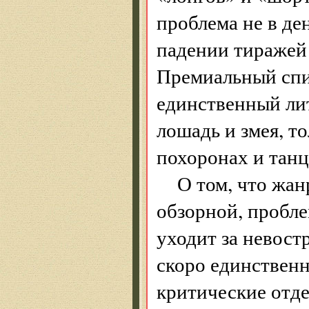
проблема не в де
падении тиражей 
Премиальный спи
единственный ли
лошадь и змея, т
похоронах и тан
О том, что жа
обзорной, пробл
уходит за невост
скоро единственн
критические отд