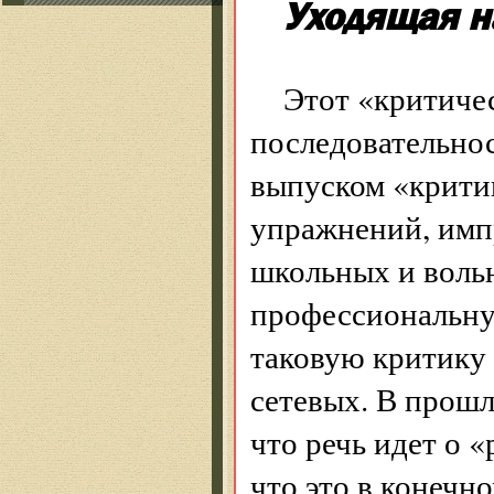
Уходящая н
Этот «критиче
последовательно
выпуском «критик
упражнений, имп
школьных и вольн
профессиональну
таковую критику
сетевых. В прошл
что речь идет о 
что это в конечн