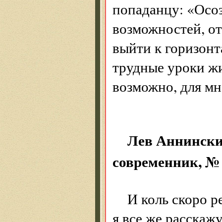
попаданцу: «Осоз
возможностей, о
выйти к горизонт
трудные уроки жи
возможно, для мн
Лев Аннински
современник, № 1
И коль скоро р
я все же расскаж