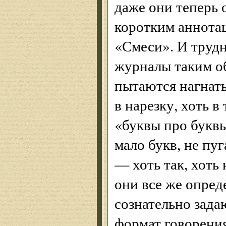
даже они теперь 
коротким аннота
«Смеси». И трудн
журналы таким о
пытаются нагнать
в нарезку, хоть в
«буквы про буквы
мало букв, не пу
— хоть так, хоть 
они все же опред
сознательно зада
формат говорения