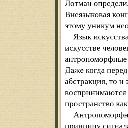
Лотман определил
Внеязыковая кон
этому уникум нео
Язык искусств
искусстве челове
антропоморфные 
Даже когда перед
абстракция, то и
воспринимаются 
пространство как
Антропоморфны
принципу сигнала