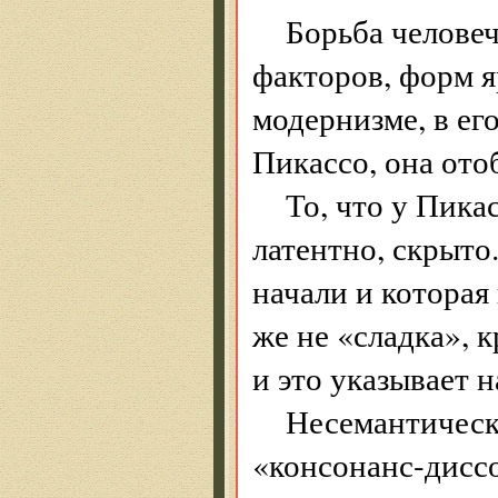
Борьба человеч
факторов, форм 
модернизме, в ег
Пикассо, она ото
То, что у Пика
латентно, скрыто.
начали и которая
же не «сладка», к
и это указывает 
Несемантическ
«консонанс-диссо