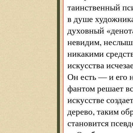
таинственный пс
в душе художника
духовный «денота
невидим, неслыш
никакими средств
искусства исчеза
Он есть — и его н
фантом решает вс
искусстве созда
дерево, таким об
становится псевд