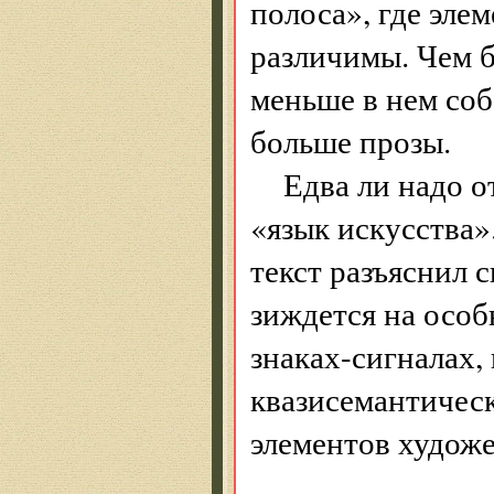
полоса», где эле
различимы. Чем б
меньше в нем соб
больше прозы.
Едва ли надо о
«язык искусства»
текст разъяснил 
зиждется на осо
знаках-сигналах,
квазисемантическ
элементов худож