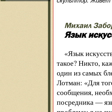
скульптор. Живет 
Михаил Забо
Язык искус
«Язык искусст
такое? Никто, ка
один из самых б
Лотман: «Для тог
сообщения, необ
посредника — язы
проблема: я не з