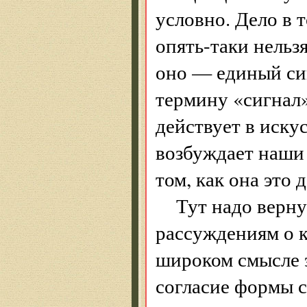
условно. Дело в 
опять-таки нельз
оно — единый сиг
термину «сигнал
действует в иску
возбуждает наши 
том, как она это д
Тут надо верну
рассуждениям о к
широком смысле э
согласие формы с