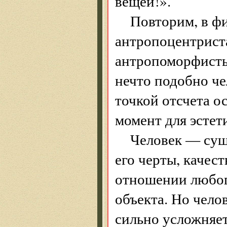
вещей!».
Повторим, в ф
антропоцентриста
антропоморфисты
нечто подобно че
точкой отсчета о
момент для эстет
Человек — сущ
его черты, качес
отношении любог
объекта. Но чело
сильно усложняет