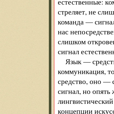
естественные: к
стреляет, не сли
команда — сигнал
нас непосредстве
слишком откровен
сигнал естествен
Язык — средст
коммуникация, то
средство, оно — 
сигнал, но опять
лингвистический 
концепции искус