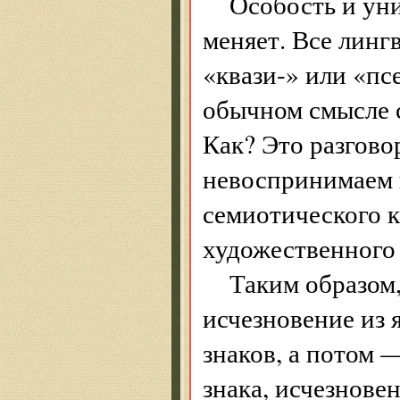
Особость и уни
меняет. Все линг
«квази-» или «псе
обычном смысле с
Как? Это разгово
невоспринимаем и
семиотического к
художественного
Таким образом
исчезновение из 
знаков, а потом 
знака, исчезнове