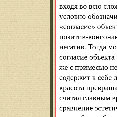
входя во всю сло
условно обозначи
«согласие» объек
позитив-консонан
негатив. Тогда м
согласие объекта
же с примесью не
содержит в себе 
красота превраща
считал главным в
сравнение эстети