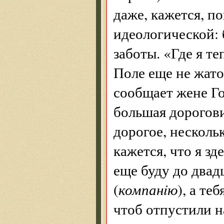
даже, кажется, п
идеологической: 
заботы. «Где я те
Поле еще не жато
сообщает жене Го
большая дороговиз
дорогое, нескольк
кажется, что я зд
еще буду до двадц
(
компанiю
), а те
чтоб отпустили н