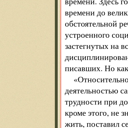
времени. Здесь г
времени до велик
обстоятельной ре
устроенного соци
застегнутых на в
дисциплинированн
писавших. Но как
«Относительно
деятельностью са
трудности при д
кроме этого, не з
жить, поставил с