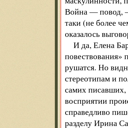
маскулинности, п
Война — повод, —
таки (не более че
оказалось выгов
И да, Елена Ба
повествования» п
рушатся. Но видн
стереотипам и по
самих писавших, 
восприятии проис
справедливо пише
разделу Ирина Са