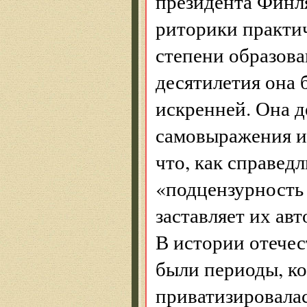
президента Финл
риторики практи
степени образова
десятилетия она
искренней. Она д
самовыражения и
что, как справед
«подцензурность 
заставляет их ав
В истории отечес
были периоды, ко
приватизировалас