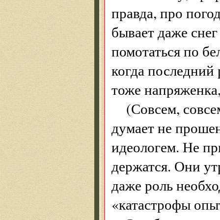
правда, про погод
бывает даже снег
помотаться по бел
когда последний 
тоже напряженка
(Совсем, совсе
думает не проше
идеологем. Не пр
держатся. Они ут
даже роль необх
«катастрофы опыт