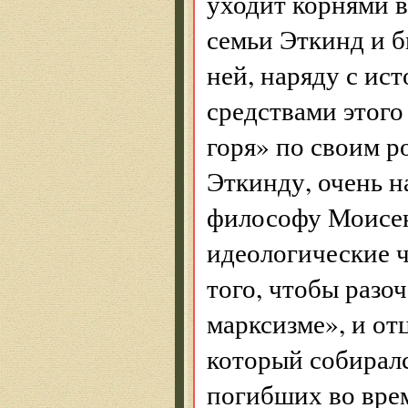
уходит корнями 
семьи Эткинд и 
ней, наряду с ис
средствами этого
горя» по своим р
Эткинду, очень 
философу Моисею
идеологические ч
того, чтобы разоч
марксизме», и от
который собиралс
погибших во вре