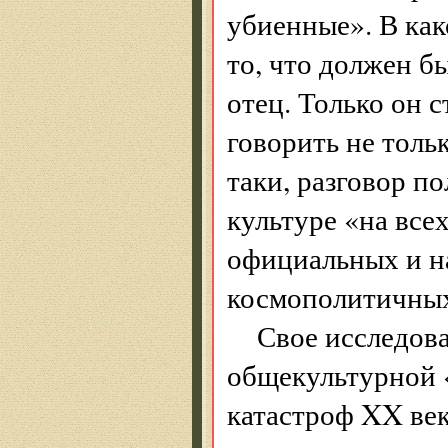
убиенные». В как
то, что должен б
отец. Только он 
говорить не тольк
таки, разговор п
культуре «на все
официальных и н
космополитичны
Свое исследова
общекультурной 
катастроф XX век