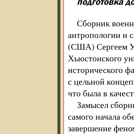
подготовка д
Сборник военн
антропологии и 
(США) Сергеем У
Хьюстонского ун
исторического ф
с цельной концеп
что была в качест
Замысел сборни
самого начала об
завершение фено