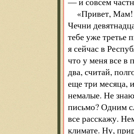
— и совсем частн
«Привет, Мам!
Чечни девятнадц
тебе уже третье п
я сейчас в Респу
что у меня все в 
два, считай, полг
еще три месяца, и
немалые. Не знаю,
письмо? Одним сл
все расскажу. Не
климате. Ну, прир