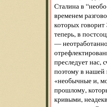
Сталина в “необ
временем разгово
которых говорит 
теперь, в постсо
— неотработанное
отрефлектирован
преследует нас, с
поэтому в нашей 
«необычные и, мо
прошлому, котор
кривыми, неадек