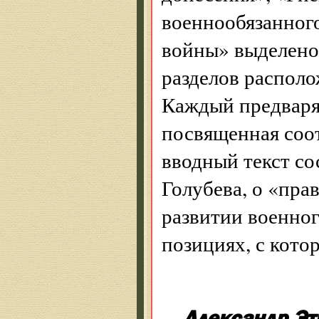
военнообязанног
войны» выделено ц
разделов распол
Каждый предваряе
посвященная соо
вводный текст со
Голубева, о «пра
развитии военног
позициях, с кото
Александр Эт