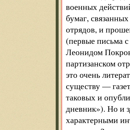
военных действи
бумаг, связанны
отрядов, и проше
(первые письма 
Леонидом Покров
партизанском отр
это очень литера
существу — газет
таковых и опубли
дневник»). Но и 
характерными ин