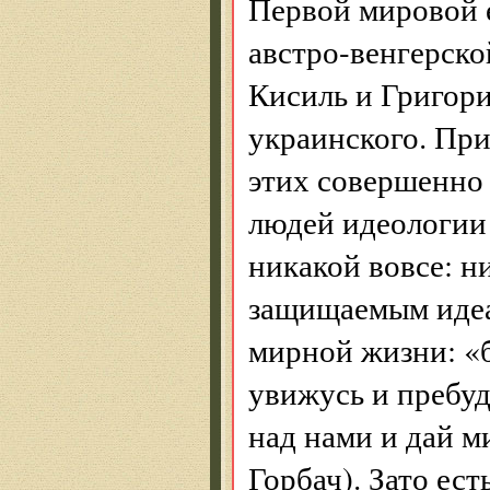
Первой мировой 
австро-венгерск
Кисиль и Григори
украинского. При
этих совершенно
людей идеологии
никакой вовсе: н
защищаемым идеал
мирной жизни: «б
увижусь и пребуд
над нами и дай м
Горбач). Зато ест