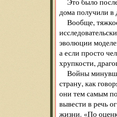
Это было посл
дома получили в 
Вообще, тяжкое
исследовательски
эволюции моделей
а если просто ч
хрупкости, драго
Войны минувше
страну, как говор
они тем самым по
вывести в речь о
жизни. «По оцен