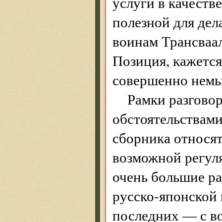
услуги в качеств
полезной для де
воинам Трансваал
Позиция, кажется
совершенно немы
Рамки разгово
обстоятельствами
сборника относят
возможной регул
очень большие ра
русско-японской 
последних — с в