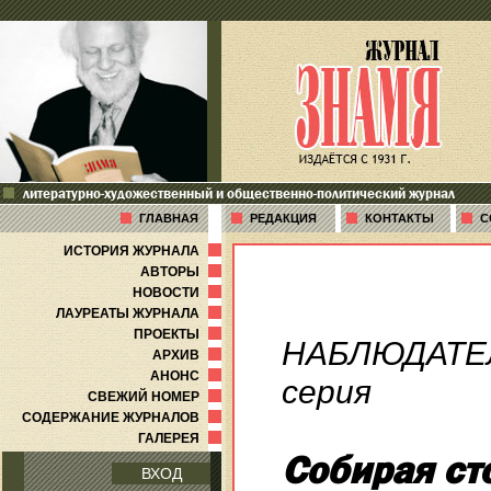
литературно-художественный и общественно-политический журнал
ГЛАВНАЯ
РЕДАКЦИЯ
КОНТАКТЫ
С
ИСТОРИЯ ЖУРНАЛА
АВТОРЫ
НОВОСТИ
ЛАУРЕАТЫ ЖУРНАЛА
ПРОЕКТЫ
НАБЛЮДАТЕ
АРХИВ
АНОНС
серия
СВЕЖИЙ НОМЕР
СОДЕРЖАНИЕ ЖУРНАЛОВ
ГАЛЕРЕЯ
Собирая сто
ВХОД