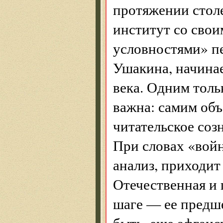
протяжении столе
институт со свои
условностями» пе
Ушакина, начинае
века. Одним толь
важна: самим объ
читательское соз
При словах «вой
анализ, приходит
Отечественная и
шаге — ее предше
быть, еще афганс