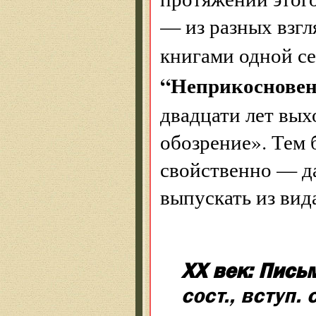
— из разных взг
книгами одной 
“Неприкосновен
двадцати лет вых
обозрение». Тем б
свойственно — д
выпускать из вид
XX век: Пись
сост., вступ. 